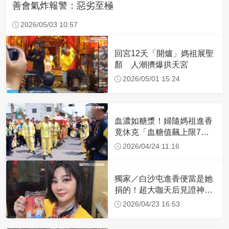
善會氣炸報警：惡劣至極
2026/05/03 10:57
回宮12天「開爐」媽祖展聖
顏 人潮擠爆拱天宮
2026/05/01 15:24
血濃如糖漿！婦隨媽祖進香
竟休克「血糖值飆上限7
倍」 醫曝原因
2026/04/24 11:16
獨家／白沙屯進香便當是她
捐的！超大咖天后見證神
蹟 一靠近媽祖就爆哭
2026/04/23 16:53