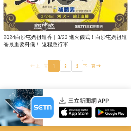
2024白沙屯媽祖進香｜3/23 進火儀式！白沙屯媽祖進
香最重要科儀！ 返程急行軍
1
2
3
上一頁
下一頁