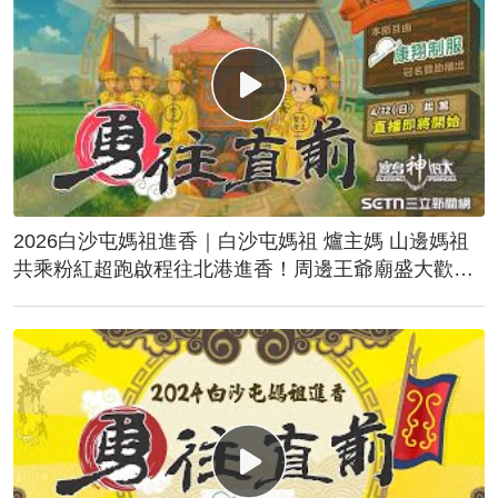
2026白沙屯媽祖進香｜白沙屯媽祖 爐主媽 山邊媽祖
共乘粉紅超跑啟程往北港進香！周邊王爺廟盛大歡
送！