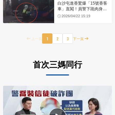
白沙屯進香驚爆「15號香客
車」直闖！員警下跪肉身擋
車：讓行人先過
2026/04/22 15:19
1
2
3
上一頁
下一頁
首次三媽同行