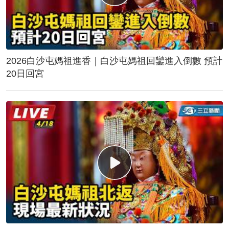
2026白沙屯媽祖進香｜白沙屯媽祖回鑾進入倒數 預計
20日回宮