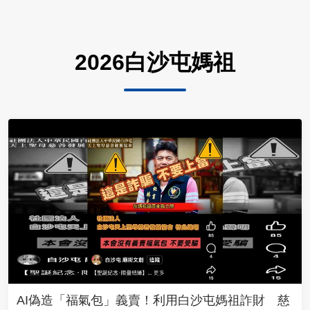
2026白沙屯媽祖
AI偽造「福氣包」義賣！利用白沙屯媽祖詐財 慈