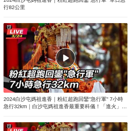
行82公里
2024白沙屯媽祖進香｜粉紅超跑回鑾"急行軍" 7小時
急行32km｜白沙屯媽祖進香最重要科儀！「進火」儀
式後起駕回鑾