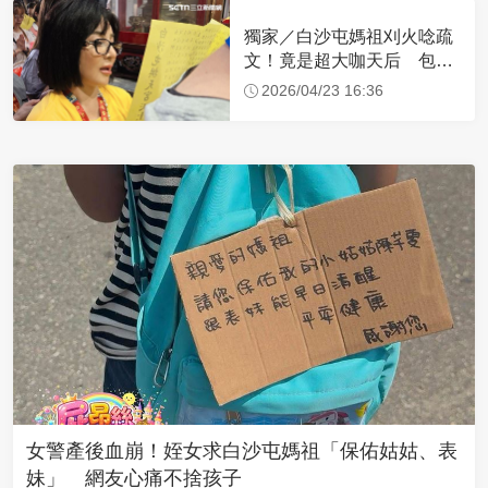
獨家／白沙屯媽祖刈火唸疏
文！竟是超大咖天后 包尿
布忍尿5小時不喊累
2026/04/23 16:36
女警產後血崩！姪女求白沙屯媽祖「保佑姑姑、表
妹」 網友心痛不捨孩子