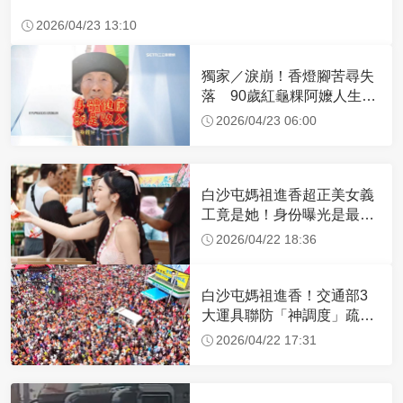
2026/04/23 13:10
獨家／淚崩！香燈腳苦尋失
落 90歲紅龜粿阿嬤人生謝
幕
2026/04/23 06:00
白沙屯媽祖進香超正美女義
工竟是她！身份曝光是最美
禮生 一輩子不結婚
2026/04/22 18:36
白沙屯媽祖進香！交通部3
大運具聯防「神調度」疏運
32.1萬創新高
2026/04/22 17:31