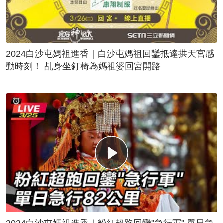
2024白沙屯媽祖進香｜白沙屯媽祖回鑾抵達拱天宮感
動時刻！ 乩身坐釘椅為媽祖婆回宮開路
2024白沙屯媽祖進香｜粉紅超跑回鑾"急行軍" 單日急