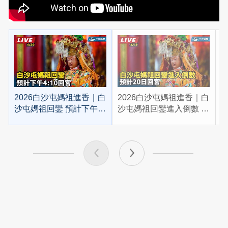
2026白沙屯媽祖進香｜白
2026白沙屯媽祖進香｜白
2
沙屯媽祖回鑾 預計下午
沙屯媽祖回鑾進入倒數 預
4:10回宮
計20日回宮