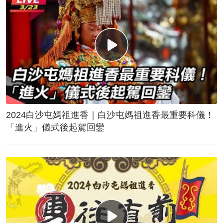
2024白沙屯媽祖進香｜白沙屯媽祖進香最重要科儀！
「進火」儀式後起駕回鑾