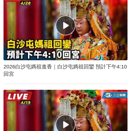
2026白沙屯媽祖進香｜白沙屯媽祖回鑾 預計下午4:10
回宮