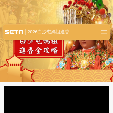
白沙屯媽祖進香全紀錄
2026白沙屯媽祖進香