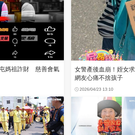
沙屯媽祖詐財 慈善會氣
女警產後血崩！姪女
網友心痛不捨孩子
2026/04/23 13:10