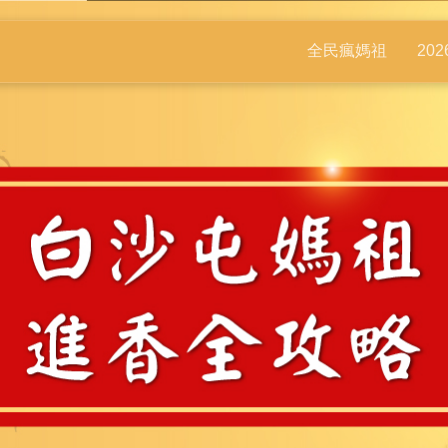
全民瘋媽祖
20