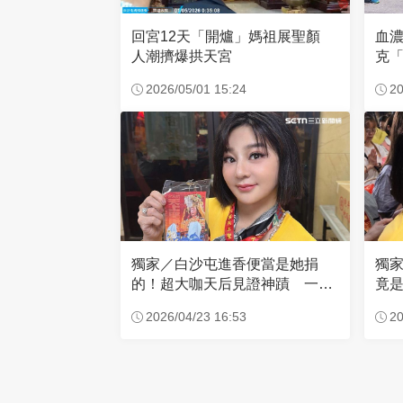
回宮12天「開爐」媽祖展聖顏
血
人潮擠爆拱天宮
克「
因
2026/05/01 15:24
20
獨家／白沙屯進香便當是她捐
獨
的！超大咖天后見證神蹟 一靠
竟是
近媽祖就爆哭
小
2026/04/23 16:53
20