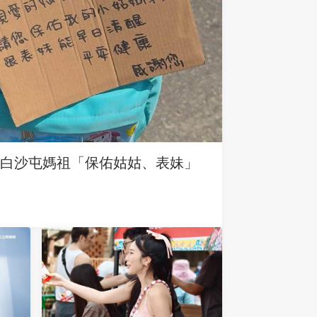
求白沙屯媽祖「保佑姑姑、表妹」