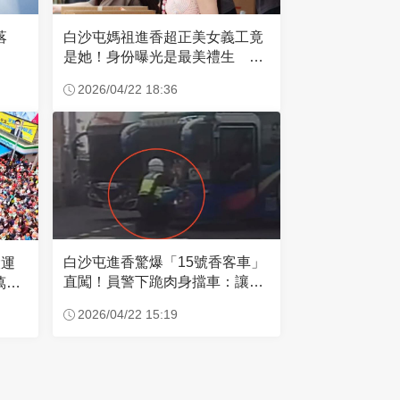
失落
白沙屯媽祖進香超正美女義工竟
是她！身份曝光是最美禮生 一
輩子不結婚
2026/04/22 18:36
白沙屯進香驚爆「15號香客車」
大運
直闖！員警下跪肉身擋車：讓行
萬創
人先過
2026/04/22 15:19