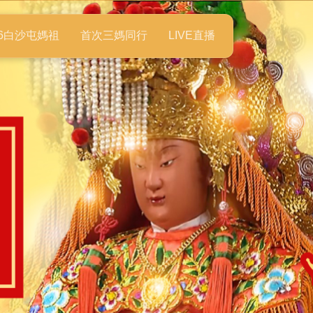
26白沙屯媽祖
首次三媽同行
LIVE直播