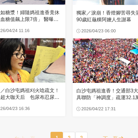
濃如糖漿！婦隨媽祖進香竟休
獨家／淚崩！香燈腳苦尋
血糖值飆上限7倍」 醫曝原
90歲紅龜粿阿嬤人生謝幕
26/04/24 11:16
2026/04/23 06:00
家／白沙屯媽祖刈火唸疏文！
白沙屯媽祖進香！交通部3
超大咖天后 包尿布忍尿5
具聯防「神調度」疏運32.1
時不喊累
新高
26/04/23 16:36
2026/04/22 17:31
上一頁
1
2
3
下一頁