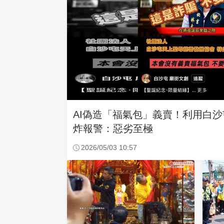
AI偽造「福氣包」義賣！利用白
炸報警：惡劣至極
2026/05/03 10:57