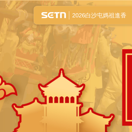
白沙屯媽祖進香全紀錄
2026白沙屯媽祖進香