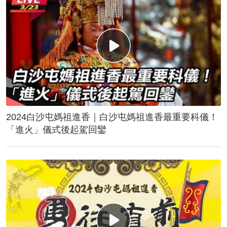
2024白沙屯媽祖進香｜白沙屯媽祖進香最重要科儀！
「進火」儀式後起駕回鑾