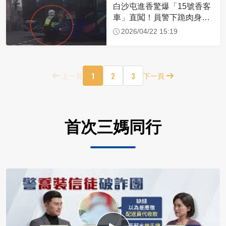
白沙屯進香驚爆「15號香客
車」直闖！員警下跪肉身擋
車：讓行人先過
2026/04/22 15:19
1
2
3
上一頁
下一頁
首次三媽同行