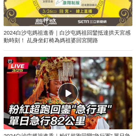
2024白沙屯媽祖進香｜白沙屯媽祖回鑾抵達拱天宮感
動時刻！ 乩身坐釘椅為媽祖婆回宮開路
2024白沙屯媽祖進香｜粉紅超跑回鑾"急行軍" 單日急