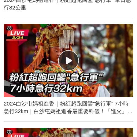
行82公里
2024白沙屯媽祖進香｜粉紅超跑回鑾"急行軍" 7小時
急行32km｜白沙屯媽祖進香最重要科儀！「進火」儀
式後起駕回鑾