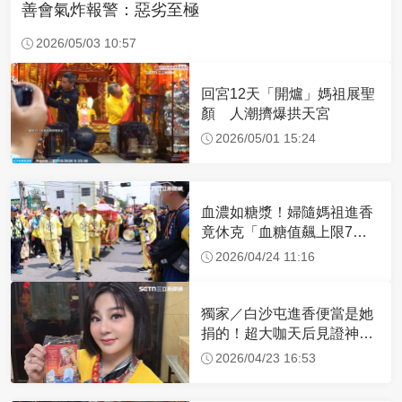
善會氣炸報警：惡劣至極
2026/05/03 10:57
回宮12天「開爐」媽祖展聖
顏 人潮擠爆拱天宮
2026/05/01 15:24
血濃如糖漿！婦隨媽祖進香
竟休克「血糖值飆上限7
倍」 醫曝原因
2026/04/24 11:16
獨家／白沙屯進香便當是她
捐的！超大咖天后見證神
蹟 一靠近媽祖就爆哭
2026/04/23 16:53