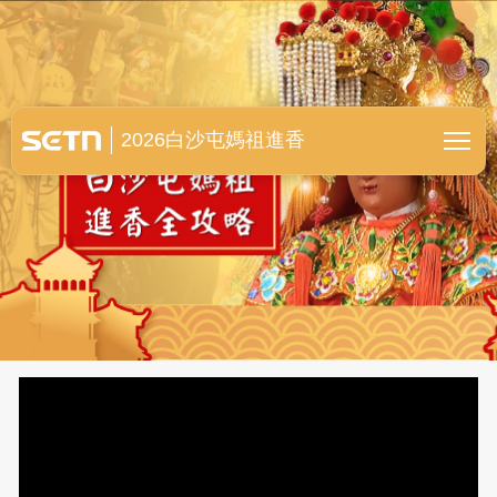
白沙屯媽祖進香全紀錄
2026白沙屯媽祖進香