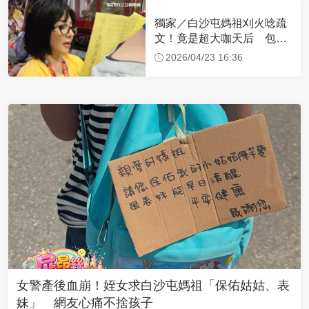
獨家／白沙屯媽祖刈火唸疏
文！竟是超大咖天后 包尿
布忍尿5小時不喊累
2026/04/23 16:36
女警產後血崩！姪女求白沙屯媽祖「保佑姑姑、表
妹」 網友心痛不捨孩子