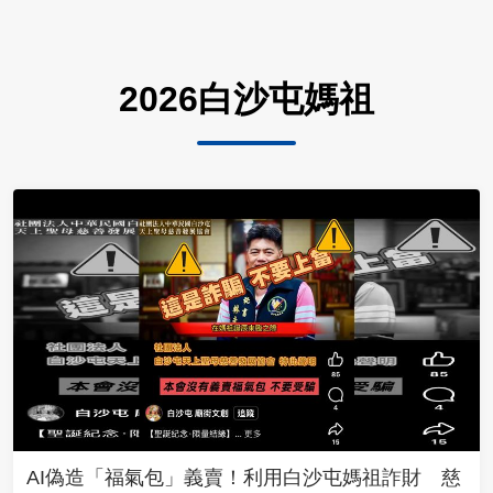
2026白沙屯媽祖
AI偽造「福氣包」義賣！利用白沙屯媽祖詐財 慈