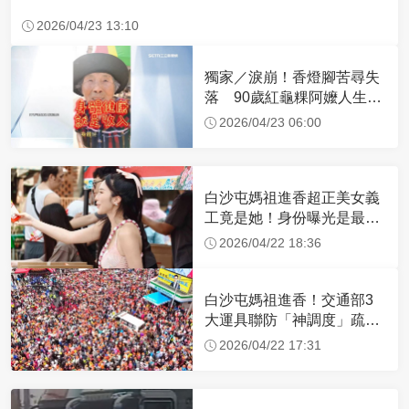
2026/04/23 13:10
獨家／淚崩！香燈腳苦尋失
落 90歲紅龜粿阿嬤人生謝
幕
2026/04/23 06:00
白沙屯媽祖進香超正美女義
工竟是她！身份曝光是最美
禮生 一輩子不結婚
2026/04/22 18:36
白沙屯媽祖進香！交通部3
大運具聯防「神調度」疏運
32.1萬創新高
2026/04/22 17:31