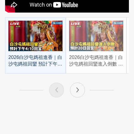
2026白沙屯媽祖進香｜白
2026白沙屯媽祖進香｜白
2
沙屯媽祖回鑾 預計下午
沙屯媽祖回鑾進入倒數 預
4:10回宮
計20日回宮