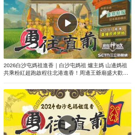
2026白沙屯媽祖進香｜白沙屯媽祖 爐主媽 山邊媽祖
共乘粉紅超跑啟程往北港進香！周邊王爺廟盛大歡
送！