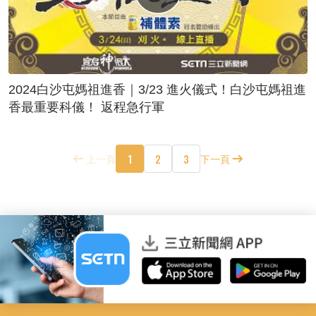
2024白沙屯媽祖進香｜3/23 進火儀式！白沙屯媽祖進
香最重要科儀！ 返程急行軍
1
2
3
上一頁
下一頁