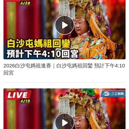
2026白沙屯媽祖進香｜白沙屯媽祖回鑾 預計下午4:10
回宮