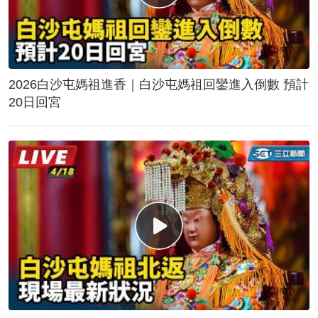
2026白沙屯媽祖進香｜白沙屯媽祖回鑾進入倒數 預計
20日回宮