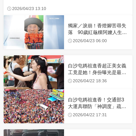
2026/04/23 13:10
獨家／淚崩！香燈腳苦尋失
落 90歲紅龜粿阿嬤人生謝
幕
2026/04/23 06:00
白沙屯媽祖進香超正美女義
工竟是她！身份曝光是最美
禮生 一輩子不結婚
2026/04/22 18:36
白沙屯媽祖進香！交通部3
大運具聯防「神調度」疏運
32.1萬創新高
2026/04/22 17:31