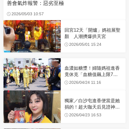
善會氣炸報警：惡劣至極
2026/05/03 10:57
回宮12天「開爐」媽祖展聖
顏 人潮擠爆拱天宮
2026/05/01 15:24
血濃如糖漿！婦隨媽祖進香
竟休克「血糖值飆上限7
倍」 醫曝原因
2026/04/24 11:16
獨家／白沙屯進香便當是她
捐的！超大咖天后見證神
蹟 一靠近媽祖就爆哭
2026/04/23 16:53