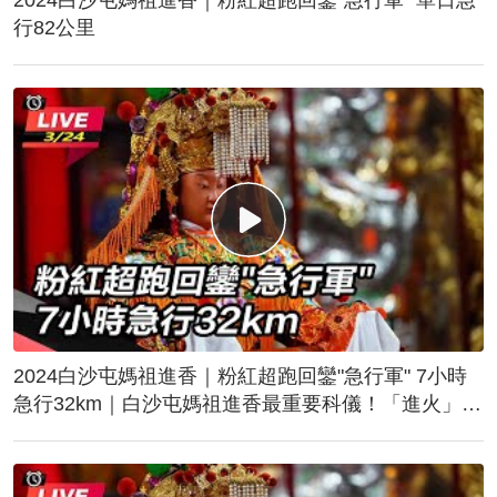
行82公里
2024白沙屯媽祖進香｜粉紅超跑回鑾"急行軍" 7小時
急行32km｜白沙屯媽祖進香最重要科儀！「進火」儀
式後起駕回鑾