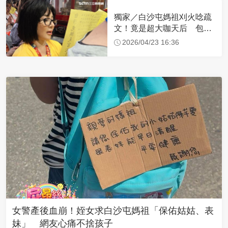
獨家／白沙屯媽祖刈火唸疏
文！竟是超大咖天后 包尿
布忍尿5小時不喊累
2026/04/23 16:36
女警產後血崩！姪女求白沙屯媽祖「保佑姑姑、表
妹」 網友心痛不捨孩子