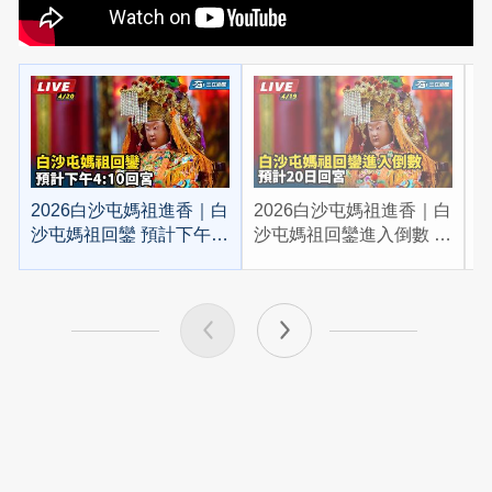
2026白沙屯媽祖進香｜白
2026白沙屯媽祖進香｜白
2
沙屯媽祖回鑾 預計下午
沙屯媽祖回鑾進入倒數 預
4:10回宮
計20日回宮