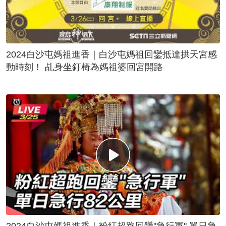
2024白沙屯媽祖進香｜白沙屯媽祖回鑾抵達拱天宮感
動時刻！ 乩身坐釘椅為媽祖婆回宮開路
2024白沙屯媽祖進香｜粉紅超跑回鑾"急行軍" 單日急