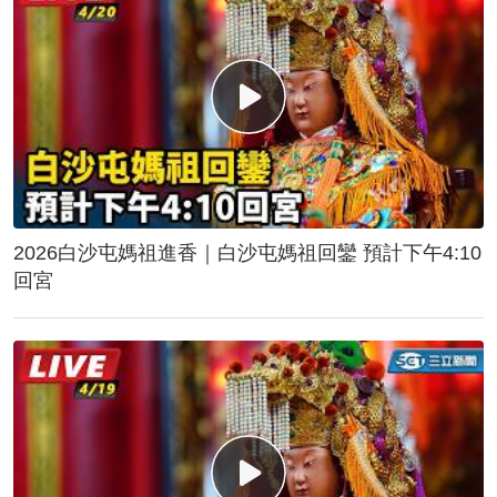
2026白沙屯媽祖進香｜白沙屯媽祖回鑾 預計下午4:10
回宮