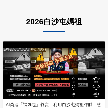
2026白沙屯媽祖
AI偽造「福氣包」義賣！利用白沙屯媽祖詐財 慈