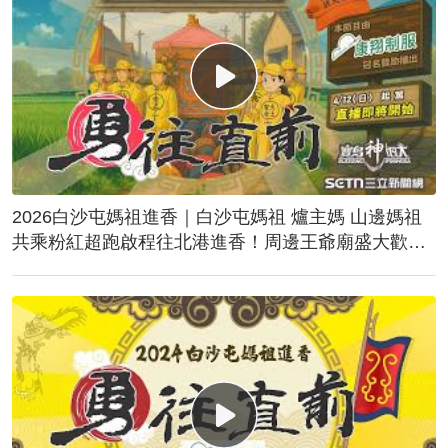
2026白沙屯媽祖進香｜白沙屯媽祖 爐主媽 山邊媽祖
共乘粉紅超跑啟程往北港進香！周邊王爺廟盛大歡
送！