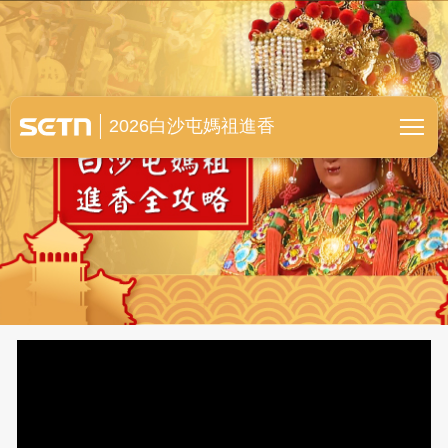
白沙屯媽祖進香全紀錄
2026白沙屯媽祖進香