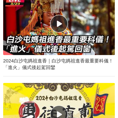
2024白沙屯媽祖進香｜白沙屯媽祖進香最重要科儀！
「進火」儀式後起駕回鑾