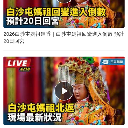
2026白沙屯媽祖進香｜白沙屯媽祖回鑾進入倒數 預計
20日回宮