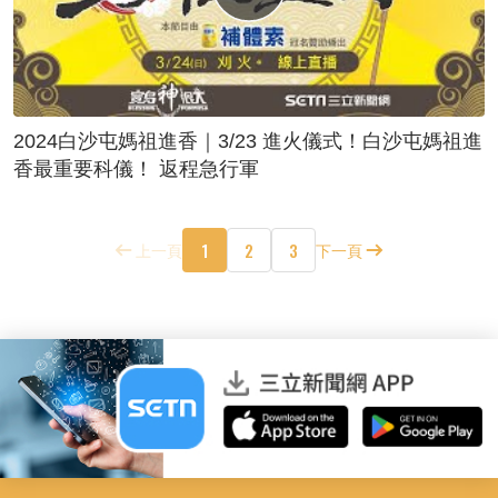
2024白沙屯媽祖進香｜3/23 進火儀式！白沙屯媽祖進
香最重要科儀！ 返程急行軍
1
2
3
上一頁
下一頁