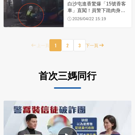
白沙屯進香驚爆「15號香客
車」直闖！員警下跪肉身擋
車：讓行人先過
2026/04/22 15:19
1
2
3
上一頁
下一頁
首次三媽同行