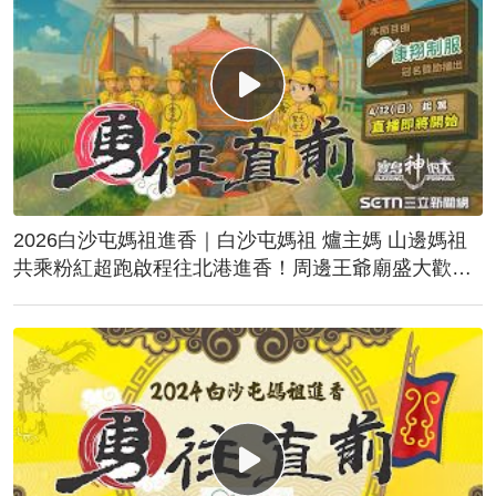
2026白沙屯媽祖進香｜白沙屯媽祖 爐主媽 山邊媽祖
共乘粉紅超跑啟程往北港進香！周邊王爺廟盛大歡
送！