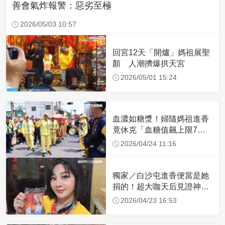
善會氣炸報警：惡劣至極
2026/05/03 10:57
回宮12天「開爐」媽祖展聖
顏 人潮擠爆拱天宮
2026/05/01 15:24
血濃如糖漿！婦隨媽祖進香
竟休克「血糖值飆上限7
倍」 醫曝原因
2026/04/24 11:16
獨家／白沙屯進香便當是她
捐的！超大咖天后見證神
蹟 一靠近媽祖就爆哭
2026/04/23 16:53