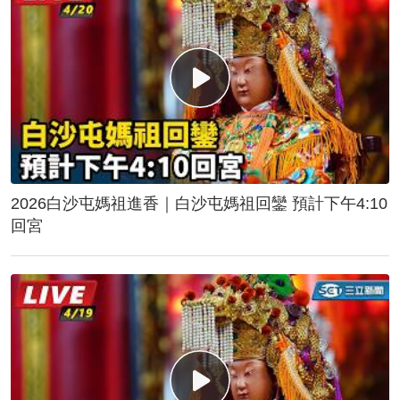
2026白沙屯媽祖進香｜白沙屯媽祖回鑾 預計下午4:10
回宮