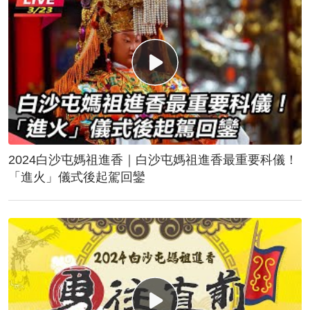
2024白沙屯媽祖進香｜白沙屯媽祖進香最重要科儀！
「進火」儀式後起駕回鑾