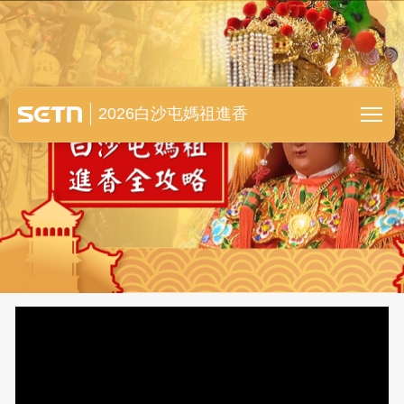
白沙屯媽祖進香全紀錄
2026白沙屯媽祖進香