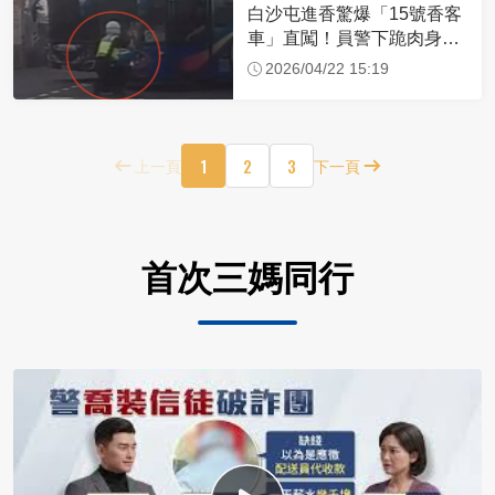
白沙屯進香驚爆「15號香客
車」直闖！員警下跪肉身擋
車：讓行人先過
2026/04/22 15:19
1
2
3
上一頁
下一頁
首次三媽同行