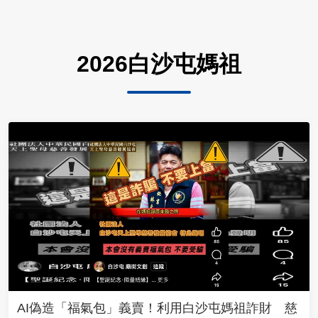
2026白沙屯媽祖
AI偽造「福氣包」義賣！利用白沙屯媽祖詐財 慈