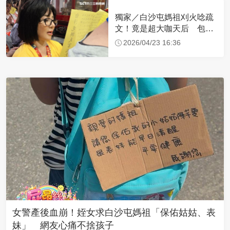
獨家／白沙屯媽祖刈火唸疏
文！竟是超大咖天后 包尿
布忍尿5小時不喊累
2026/04/23 16:36
女警產後血崩！姪女求白沙屯媽祖「保佑姑姑、表
妹」 網友心痛不捨孩子