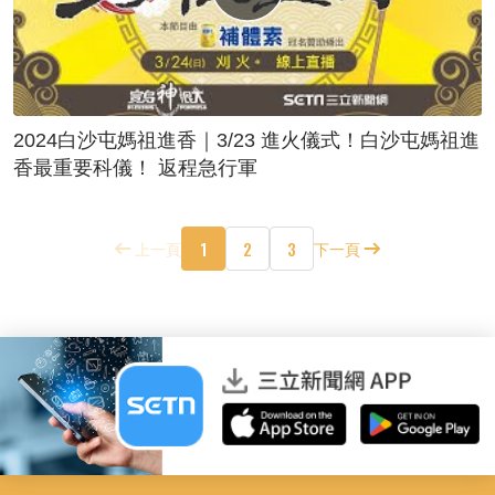
2024白沙屯媽祖進香｜3/23 進火儀式！白沙屯媽祖進
香最重要科儀！ 返程急行軍
1
2
3
上一頁
下一頁