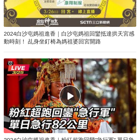
2024白沙屯媽祖進香｜白沙屯媽祖回鑾抵達拱天宮感
動時刻！ 乩身坐釘椅為媽祖婆回宮開路
2024白沙屯媽祖進香｜粉紅超跑回鑾"急行軍" 單日急