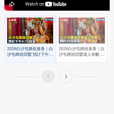
2026白沙屯媽祖進香｜白
2026白沙屯媽祖進香｜白
2
沙屯媽祖回鑾 預計下午
沙屯媽祖回鑾進入倒數 預
4:10回宮
計20日回宮