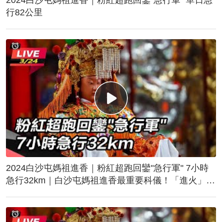
行82公里
2024白沙屯媽祖進香｜粉紅超跑回鑾"急行軍" 7小時
急行32km｜白沙屯媽祖進香最重要科儀！「進火」儀
式後起駕回鑾