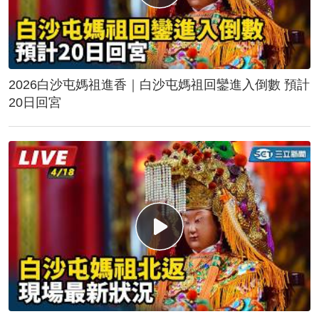
2026白沙屯媽祖進香｜白沙屯媽祖回鑾進入倒數 預計
20日回宮