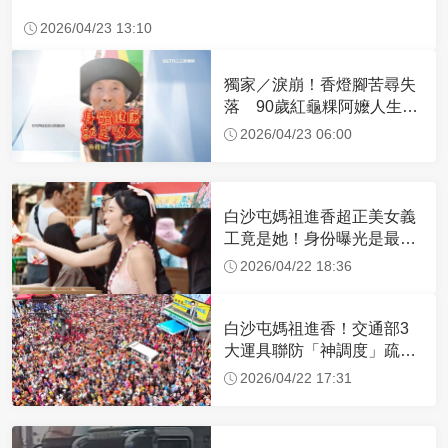
2026/04/23 13:10
獨家／淚崩！香燈腳苦尋失
落 90歲紅龜粿阿嬤人生謝
幕
2026/04/23 06:00
白沙屯媽祖進香超正美女義
工竟是她！身份曝光是最美
禮生 一輩子不結婚
2026/04/22 18:36
白沙屯媽祖進香！交通部3
大運具聯防「神調度」疏運
32.1萬創新高
2026/04/22 17:31