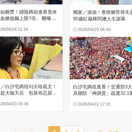
濃如糖漿！婦隨媽祖進香竟休
獨家／淚崩！香燈腳苦尋
血糖值飆上限7倍」 醫曝原
90歲紅龜粿阿嬤人生謝幕
26/04/24 11:16
2026/04/23 06:00
家／白沙屯媽祖刈火唸疏文！
白沙屯媽祖進香！交通部3
超大咖天后 包尿布忍尿5
具聯防「神調度」疏運32.1
時不喊累
新高
26/04/23 16:36
2026/04/22 17:31
上一頁
1
2
3
下一頁