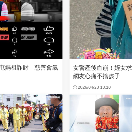
沙屯媽祖詐財 慈善會氣
女警產後血崩！姪女
網友心痛不捨孩子
2026/04/23 13:10