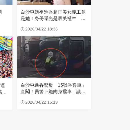
失落
白沙屯媽祖進香超正美女義工竟
是她！身份曝光是最美禮生 一
輩子不結婚
2026/04/22 18:36
白沙屯進香驚爆「15號香客車」
大運
直闖！員警下跪肉身擋車：讓行
萬創
人先過
2026/04/22 15:19