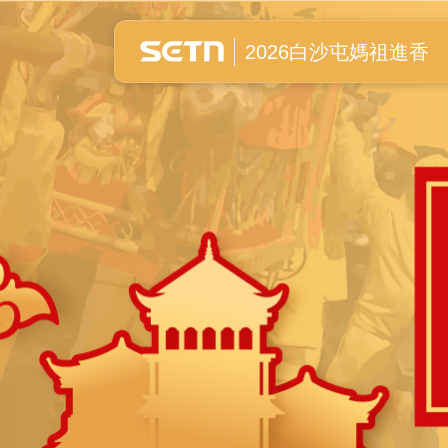
白沙屯媽祖進香全紀錄
2026白沙屯媽祖進香