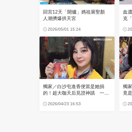
回宮12天「開爐」媽祖展聖顏
血
人潮擠爆拱天宮
克「
因
2026/05/01 15:24
20
獨家／白沙屯進香便當是她捐
獨
的！超大咖天后見證神蹟 一靠
竟是
近媽祖就爆哭
小
2026/04/23 16:53
20