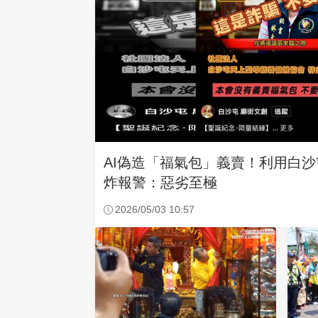
AI偽造「福氣包」義賣！利用白
炸報警：惡劣至極
2026/05/03 10:57