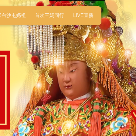
26白沙屯媽祖
首次三媽同行
LIVE直播