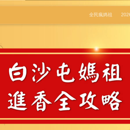
全民瘋媽祖
20