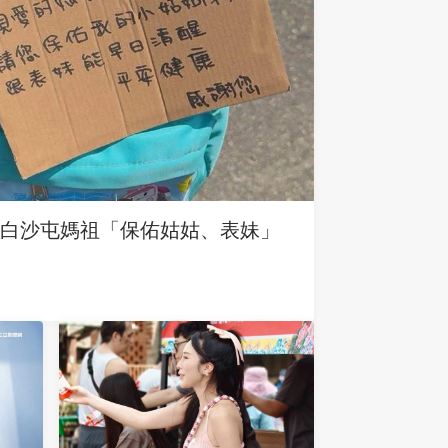
求白沙屯媽祖「保佑姑姑、表妹」