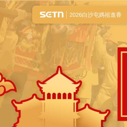
白沙屯媽祖進香全紀錄
2026白沙屯媽祖進香