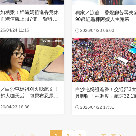
濃如糖漿！婦隨媽祖進香竟休
獨家／淚崩！香燈腳苦尋
血糖值飆上限7倍」 醫曝原
90歲紅龜粿阿嬤人生謝幕
26/04/24 11:16
2026/04/23 06:00
家／白沙屯媽祖刈火唸疏文！
白沙屯媽祖進香！交通部3
超大咖天后 包尿布忍尿5
具聯防「神調度」疏運32.1
時不喊累
新高
26/04/23 16:36
2026/04/22 17:31
上一頁
1
2
3
下一頁