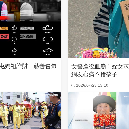
沙屯媽祖詐財 慈善會氣
女警產後血崩！姪女
網友心痛不捨孩子
2026/04/23 13:10