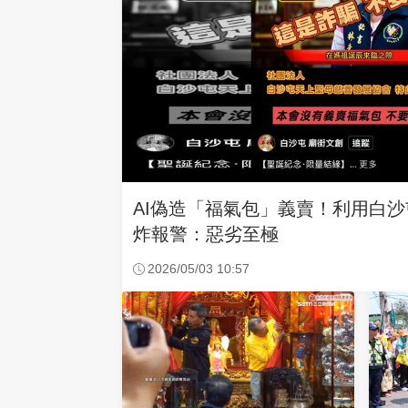
AI偽造「福氣包」義賣！利用白
炸報警：惡劣至極
2026/05/03 10:57