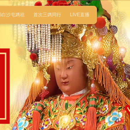
26白沙屯媽祖
首次三媽同行
LIVE直播