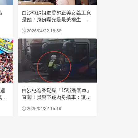
失落
白沙屯媽祖進香超正美女義工竟
是她！身份曝光是最美禮生 一
輩子不結婚
2026/04/22 18:36
白沙屯進香驚爆「15號香客車」
大運
直闖！員警下跪肉身擋車：讓行
萬創
人先過
2026/04/22 15:19