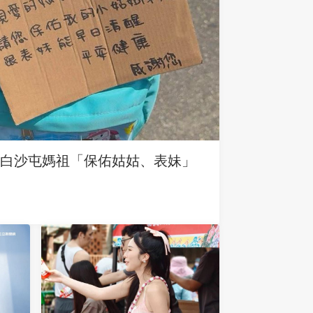
求白沙屯媽祖「保佑姑姑、表妹」