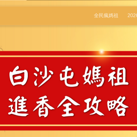
全民瘋媽祖
20