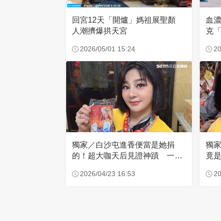
回宮12天「開爐」媽祖展聖顏
血
人潮擠爆拱天宮
克「
因
2026/05/01 15:24
20
獨家／白沙屯進香便當是她捐
獨
的！超大咖天后見證神蹟 一靠
竟是
近媽祖就爆哭
小
2026/04/23 16:53
20