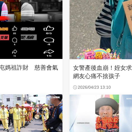
沙屯媽祖詐財 慈善會氣
女警產後血崩！姪女
網友心痛不捨孩子
2026/04/23 13:10