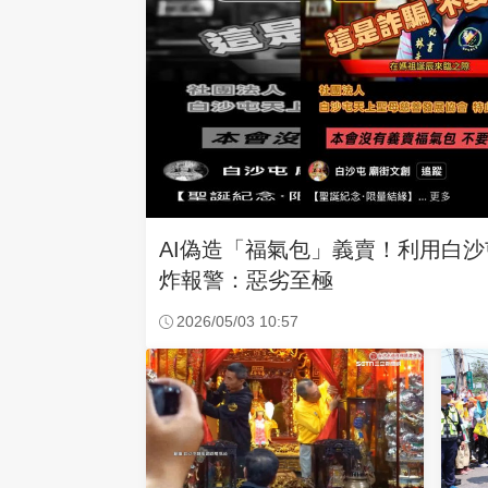
AI偽造「福氣包」義賣！利用白
炸報警：惡劣至極
2026/05/03 10:57