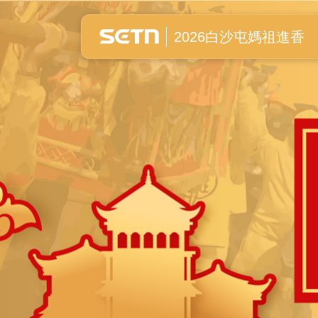
白沙屯媽祖進香全紀錄
2026白沙屯媽祖進香