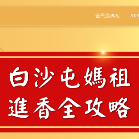
全民瘋媽祖
20