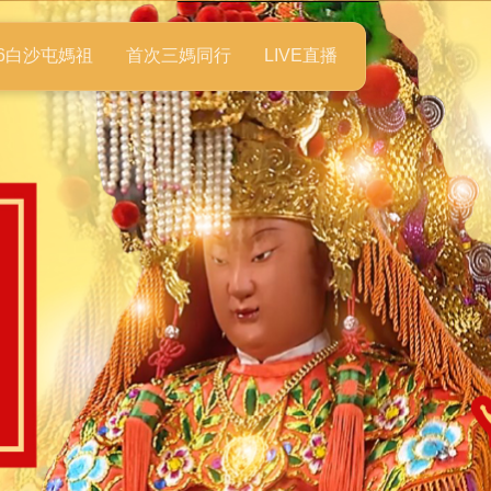
26白沙屯媽祖
首次三媽同行
LIVE直播