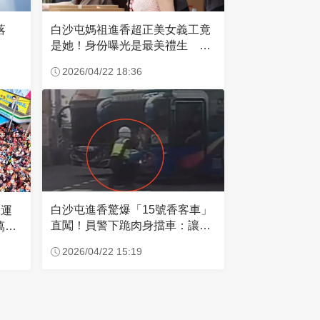
失落
白沙屯媽祖進香超正美女義工竟
是她！身份曝光是最美禮生 一
輩子不結婚
2026/04/22 18:36
白沙屯進香驚爆「15號香客車」
大運
直闖！員警下跪肉身擋車：讓行
萬創
人先過
2026/04/22 15:19