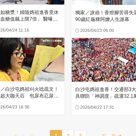
濃如糖漿！婦隨媽祖進香竟休
獨家／淚崩！香燈腳苦尋
血糖值飆上限7倍」 醫曝原
90歲紅龜粿阿嬤人生謝幕
26/04/24 11:16
2026/04/23 06:00
家／白沙屯媽祖刈火唸疏文！
白沙屯媽祖進香！交通部3
超大咖天后 包尿布忍尿5
具聯防「神調度」疏運32.1
時不喊累
新高
26/04/23 16:36
2026/04/22 17:31
上一頁
1
2
3
下一頁