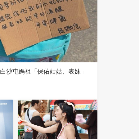
求白沙屯媽祖「保佑姑姑、表妹」