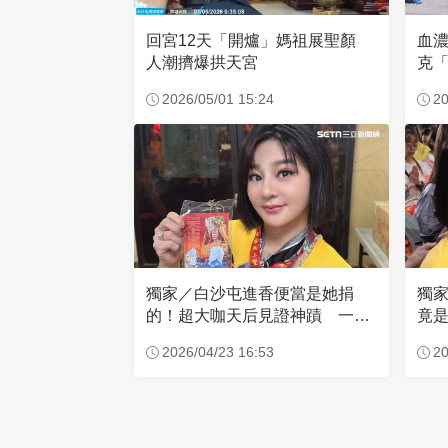
回宮12天「開爐」媽祖展聖顏
血
人潮擠爆拱天宮
克「
因
2026/05/01 15:24
20
獨家／白沙屯進香便當是她捐
獨
的！超大咖天后見證神蹟 一靠
竟是
近媽祖就爆哭
小
2026/04/23 16:53
20