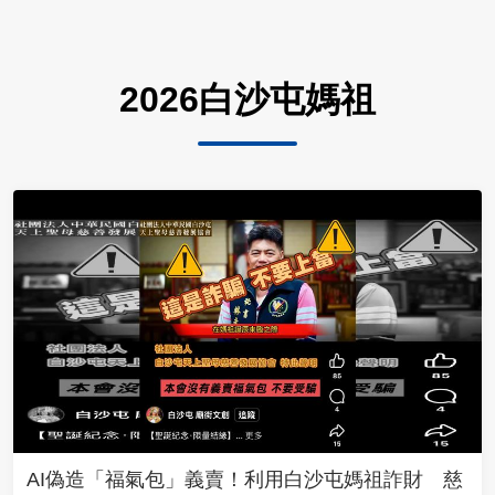
2026白沙屯媽祖
AI偽造「福氣包」義賣！利用白沙屯媽祖詐財 慈