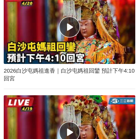
2026白沙屯媽祖進香｜白沙屯媽祖回鑾 預計下午4:10
回宮