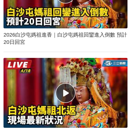
2026白沙屯媽祖進香｜白沙屯媽祖回鑾進入倒數 預計
20日回宮