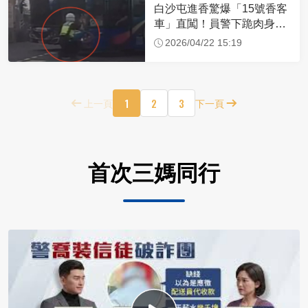
白沙屯進香驚爆「15號香客
車」直闖！員警下跪肉身擋
車：讓行人先過
2026/04/22 15:19
1
2
3
上一頁
下一頁
首次三媽同行