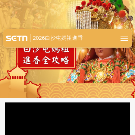
白沙屯媽祖進香全紀錄
2026白沙屯媽祖進香