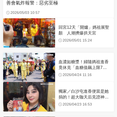
善會氣炸報警：惡劣至極
2026/05/03 10:57
回宮12天「開爐」媽祖展聖
顏 人潮擠爆拱天宮
2026/05/01 15:24
血濃如糖漿！婦隨媽祖進香
竟休克「血糖值飆上限7
倍」 醫曝原因
2026/04/24 11:16
獨家／白沙屯進香便當是她
捐的！超大咖天后見證神
蹟 一靠近媽祖就爆哭
2026/04/23 16:53