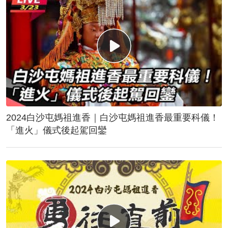
2024白沙屯媽祖進香｜白沙屯媽祖進香最重要科儀！
「進火」儀式後起駕回鑾