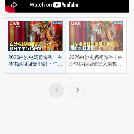
2026白沙屯媽祖進香｜白
2026白沙屯媽祖進香｜白
2
沙屯媽祖回鑾 預計下午
沙屯媽祖回鑾進入倒數 預
4:10回宮
計20日回宮