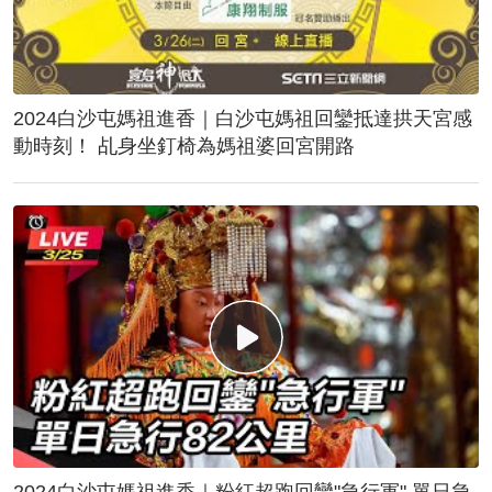
2024白沙屯媽祖進香｜白沙屯媽祖回鑾抵達拱天宮感
動時刻！ 乩身坐釘椅為媽祖婆回宮開路
2024白沙屯媽祖進香｜粉紅超跑回鑾"急行軍" 單日急