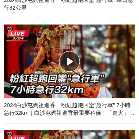
行82公里
2024白沙屯媽祖進香｜粉紅超跑回鑾"急行軍" 7小時
急行32km｜白沙屯媽祖進香最重要科儀！「進火」儀
式後起駕回鑾