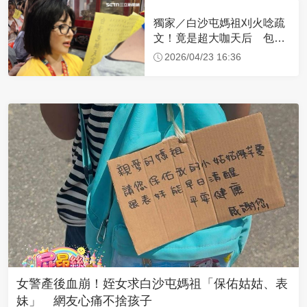
獨家／白沙屯媽祖刈火唸疏
文！竟是超大咖天后 包尿
布忍尿5小時不喊累
2026/04/23 16:36
女警產後血崩！姪女求白沙屯媽祖「保佑姑姑、表
妹」 網友心痛不捨孩子