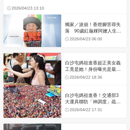
2026/04/23 13:10
獨家／淚崩！香燈腳苦尋失
落 90歲紅龜粿阿嬤人生謝
幕
2026/04/23 06:00
白沙屯媽祖進香超正美女義
工竟是她！身份曝光是最美
禮生 一輩子不結婚
2026/04/22 18:36
白沙屯媽祖進香！交通部3
大運具聯防「神調度」疏運
32.1萬創新高
2026/04/22 17:31