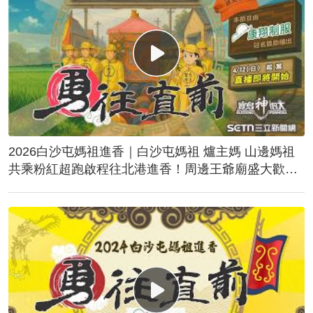
2026白沙屯媽祖進香｜白沙屯媽祖 爐主媽 山邊媽祖
共乘粉紅超跑啟程往北港進香！周邊王爺廟盛大歡
送！