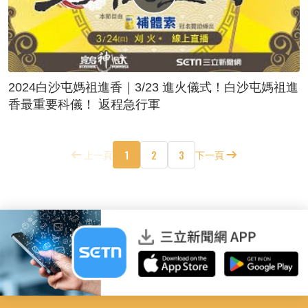
2024白沙屯媽祖進香｜3/23 進火儀式！白沙屯媽祖進
香最重要科儀！ 返程急行軍
1
2
3
上一頁
下一頁