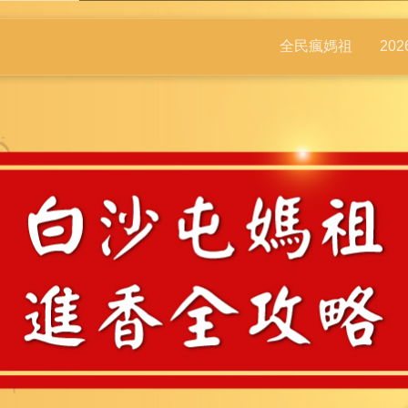
全民瘋媽祖
20