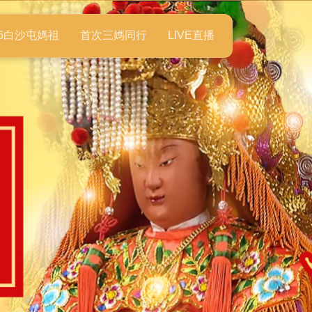
26白沙屯媽祖
首次三媽同行
LIVE直播