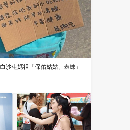
求白沙屯媽祖「保佑姑姑、表妹」