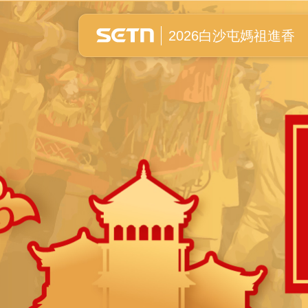
白沙屯媽祖進香全紀錄
2026白沙屯媽祖進香