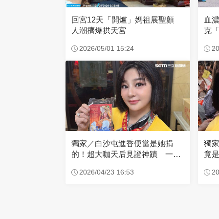
回宮12天「開爐」媽祖展聖顏
血
人潮擠爆拱天宮
克「
因
2026/05/01 15:24
20
獨家／白沙屯進香便當是她捐
獨
的！超大咖天后見證神蹟 一靠
竟是
近媽祖就爆哭
小
2026/04/23 16:53
20