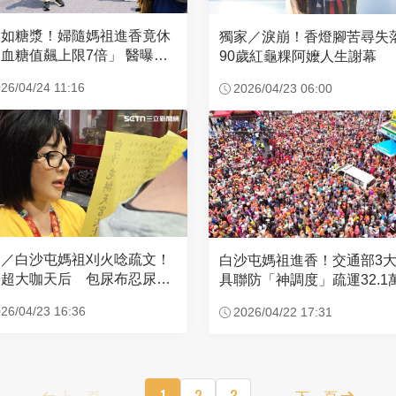
濃如糖漿！婦隨媽祖進香竟休
獨家／淚崩！香燈腳苦尋
血糖值飆上限7倍」 醫曝原
90歲紅龜粿阿嬤人生謝幕
26/04/24 11:16
2026/04/23 06:00
家／白沙屯媽祖刈火唸疏文！
白沙屯媽祖進香！交通部3
超大咖天后 包尿布忍尿5
具聯防「神調度」疏運32.1
時不喊累
新高
26/04/23 16:36
2026/04/22 17:31
上一頁
1
2
3
下一頁