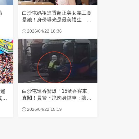
失落
白沙屯媽祖進香超正美女義工竟
是她！身份曝光是最美禮生 一
輩子不結婚
2026/04/22 18:36
白沙屯進香驚爆「15號香客車」
大運
直闖！員警下跪肉身擋車：讓行
萬創
人先過
2026/04/22 15:19