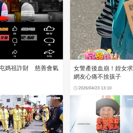
沙屯媽祖詐財 慈善會氣
女警產後血崩！姪女
網友心痛不捨孩子
2026/04/23 13:10