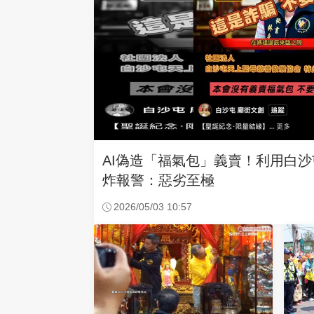
AI偽造「福氣包」義賣！利用白
炸報警：惡劣至極
2026/05/03 10:57