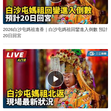
2026白沙屯媽祖進香｜白沙屯媽祖回鑾進入倒數 預計
20日回宮