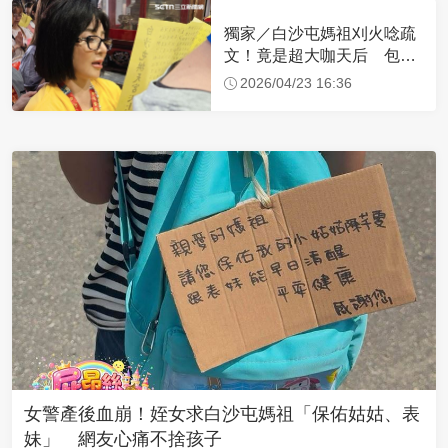
獨家／白沙屯媽祖刈火唸疏
文！竟是超大咖天后 包尿
布忍尿5小時不喊累
2026/04/23 16:36
女警產後血崩！姪女求白沙屯媽祖「保佑姑姑、表
妹」 網友心痛不捨孩子