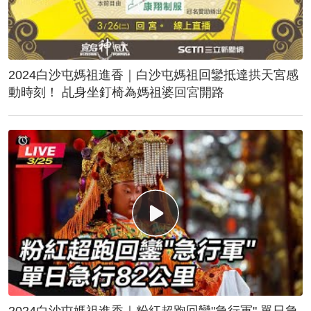
2024白沙屯媽祖進香｜白沙屯媽祖回鑾抵達拱天宮感
動時刻！ 乩身坐釘椅為媽祖婆回宮開路
2024白沙屯媽祖進香｜粉紅超跑回鑾"急行軍" 單日急