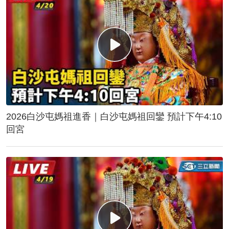
2026白沙屯媽祖進香｜白沙屯媽祖回鑾 預計下午4:10
回宮