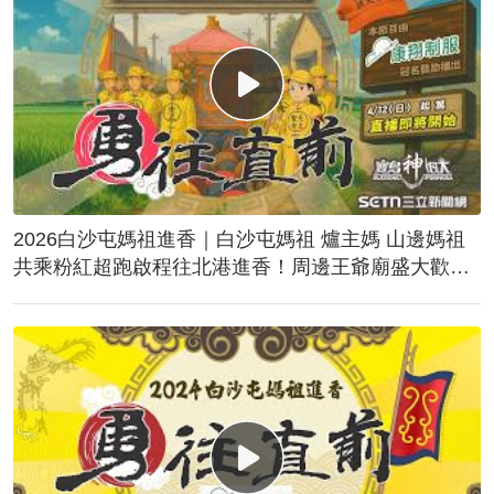
2026白沙屯媽祖進香｜白沙屯媽祖 爐主媽 山邊媽祖
共乘粉紅超跑啟程往北港進香！周邊王爺廟盛大歡
送！