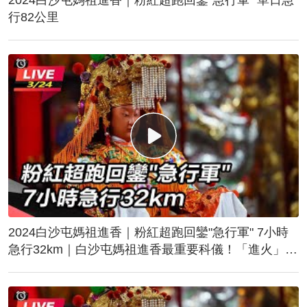
行82公里
2024白沙屯媽祖進香｜粉紅超跑回鑾"急行軍" 7小時
急行32km｜白沙屯媽祖進香最重要科儀！「進火」儀
式後起駕回鑾