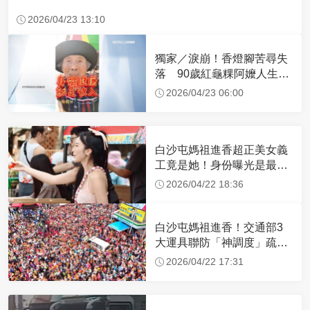
2026/04/23 13:10
獨家／淚崩！香燈腳苦尋失
落 90歲紅龜粿阿嬤人生謝
幕
2026/04/23 06:00
白沙屯媽祖進香超正美女義
工竟是她！身份曝光是最美
禮生 一輩子不結婚
2026/04/22 18:36
白沙屯媽祖進香！交通部3
大運具聯防「神調度」疏運
32.1萬創新高
2026/04/22 17:31