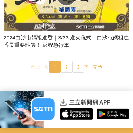
2024白沙屯媽祖進香｜3/23 進火儀式！白沙屯媽祖進
香最重要科儀！ 返程急行軍
1
2
3
上一頁
下一頁