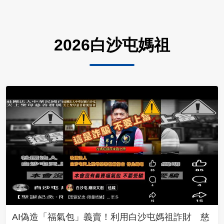
2026白沙屯媽祖
AI偽造「福氣包」義賣！利用白沙屯媽祖詐財 慈