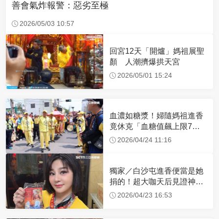
善會氣炸報警：惡劣至極
2026/05/03 10:57
回宮12天「開爐」媽祖展聖
顏 人潮擠爆拱天宮
2026/05/01 15:24
血濃如糖漿！婦隨媽祖進香
竟休克「血糖值飆上限7
倍」 醫曝原因
2026/04/24 11:16
獨家／白沙屯進香便當是她
捐的！超大咖天后見證神
蹟 一靠近媽祖就爆哭
2026/04/23 16:53