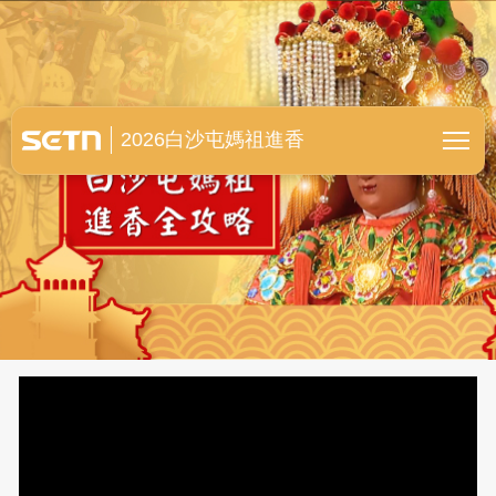
白沙屯媽祖進香全紀錄
2026白沙屯媽祖進香