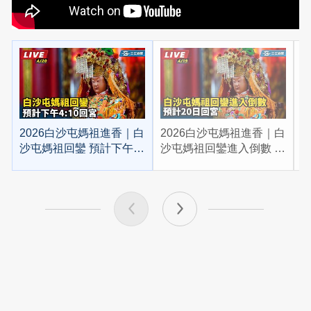
2026白沙屯媽祖進香｜白
2026白沙屯媽祖進香｜白
2
沙屯媽祖回鑾 預計下午
沙屯媽祖回鑾進入倒數 預
4:10回宮
計20日回宮