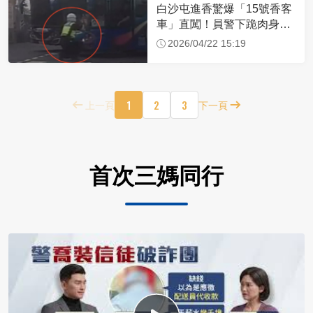
白沙屯進香驚爆「15號香客
車」直闖！員警下跪肉身擋
車：讓行人先過
2026/04/22 15:19
1
2
3
上一頁
下一頁
首次三媽同行