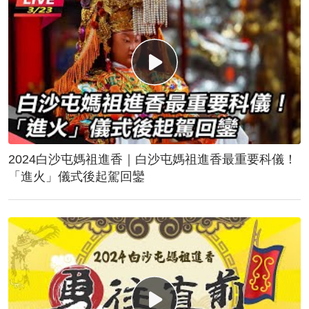
2024白沙屯媽祖進香｜白沙屯媽祖進香最重要科儀！
「進火」儀式後起駕回鑾