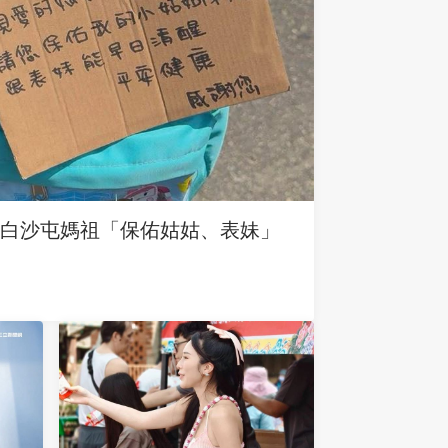
求白沙屯媽祖「保佑姑姑、表妹」