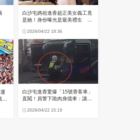
失落
白沙屯媽祖進香超正美女義工竟
是她！身份曝光是最美禮生 一
輩子不結婚
2026/04/22 18:36
白沙屯進香驚爆「15號香客車」
大運
直闖！員警下跪肉身擋車：讓行
萬創
人先過
2026/04/22 15:19