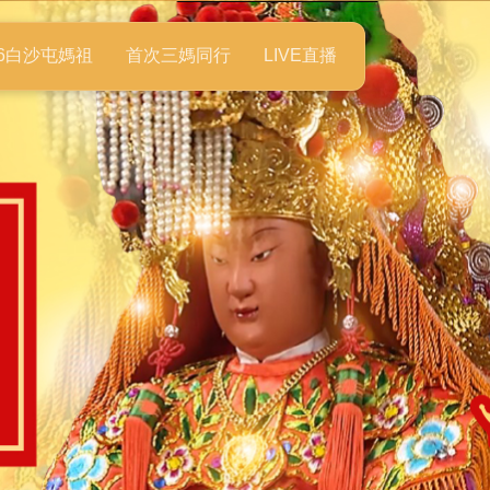
26白沙屯媽祖
首次三媽同行
LIVE直播