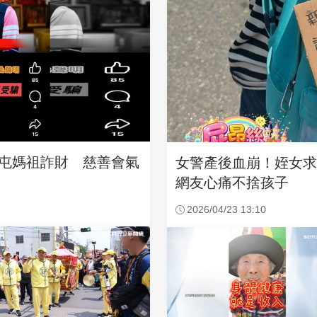
沙屯媽祖詐財 慈善會氣
女警產後血崩！姪女
網友心痛不捨孩子
2026/04/23 13:10