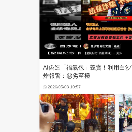
AI偽造「福氣包」義賣！利用白
炸報警：惡劣至極
2026/05/03 10:57