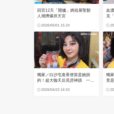
回宮12天「開爐」媽祖展聖顏
血
人潮擠爆拱天宮
克「
因
2026/05/01 15:24
20
獨家／白沙屯進香便當是她捐
獨
的！超大咖天后見證神蹟 一靠
竟是
近媽祖就爆哭
小
2026/04/23 16:53
20