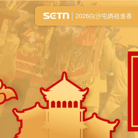
白沙屯媽祖進香全紀錄
2026白沙屯媽祖進香