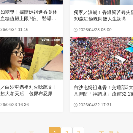
濃如糖漿！婦隨媽祖進香竟休
獨家／淚崩！香燈腳苦尋
血糖值飆上限7倍」 醫曝原
90歲紅龜粿阿嬤人生謝幕
26/04/24 11:16
2026/04/23 06:00
家／白沙屯媽祖刈火唸疏文！
白沙屯媽祖進香！交通部3
超大咖天后 包尿布忍尿5
具聯防「神調度」疏運32.1
時不喊累
新高
26/04/23 16:36
2026/04/22 17:31
上一頁
1
2
3
下一頁