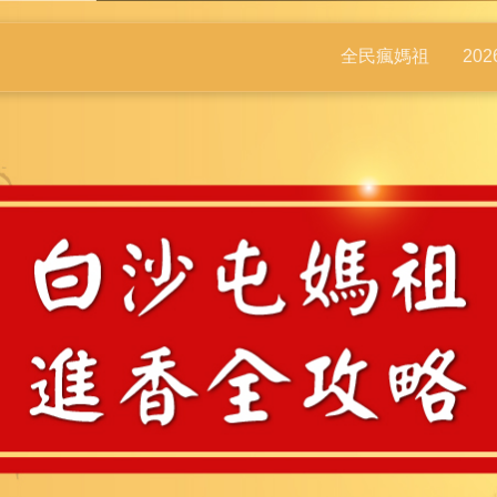
全民瘋媽祖
20