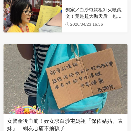
獨家／白沙屯媽祖刈火唸疏
文！竟是超大咖天后 包尿
布忍尿5小時不喊累
2026/04/23 16:36
女警產後血崩！姪女求白沙屯媽祖「保佑姑姑、表
妹」 網友心痛不捨孩子