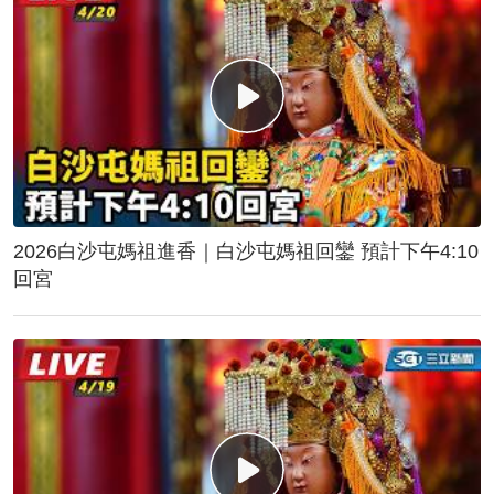
2026白沙屯媽祖進香｜白沙屯媽祖回鑾 預計下午4:10
回宮