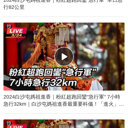
行82公里
2024白沙屯媽祖進香｜粉紅超跑回鑾"急行軍" 7小時
急行32km｜白沙屯媽祖進香最重要科儀！「進火」儀
式後起駕回鑾