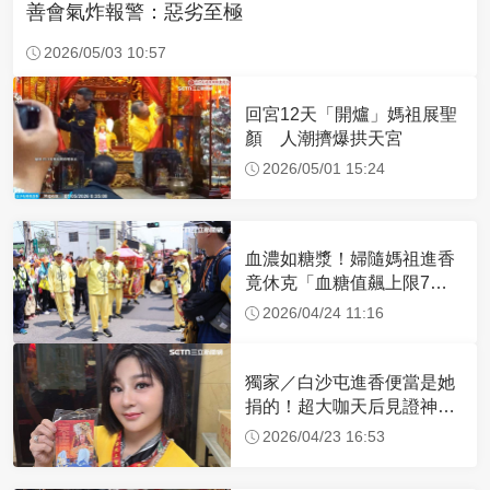
善會氣炸報警：惡劣至極
2026/05/03 10:57
回宮12天「開爐」媽祖展聖
顏 人潮擠爆拱天宮
2026/05/01 15:24
血濃如糖漿！婦隨媽祖進香
竟休克「血糖值飆上限7
倍」 醫曝原因
2026/04/24 11:16
獨家／白沙屯進香便當是她
捐的！超大咖天后見證神
蹟 一靠近媽祖就爆哭
2026/04/23 16:53