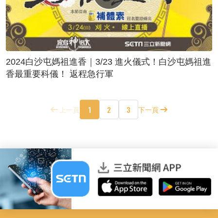
2024白沙屯媽祖進香｜3/23 進火儀式！白沙屯媽祖進
香最重要科儀！ 返程急行軍
1
2
3
上一頁
下一頁