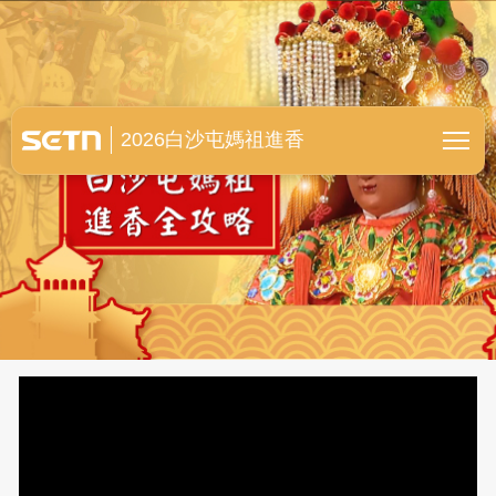
白沙屯媽祖進香全紀錄
2026白沙屯媽祖進香