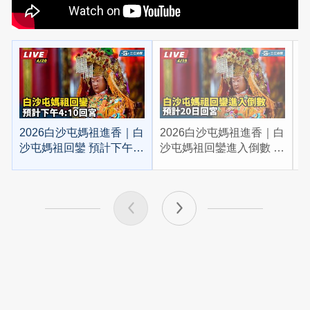
2026白沙屯媽祖進香｜白
2026白沙屯媽祖進香｜白
2
沙屯媽祖回鑾 預計下午
沙屯媽祖回鑾進入倒數 預
4:10回宮
計20日回宮