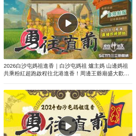
2026白沙屯媽祖進香｜白沙屯媽祖 爐主媽 山邊媽祖
共乘粉紅超跑啟程往北港進香！周邊王爺廟盛大歡
送！