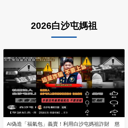
2026白沙屯媽祖
AI偽造「福氣包」義賣！利用白沙屯媽祖詐財 慈