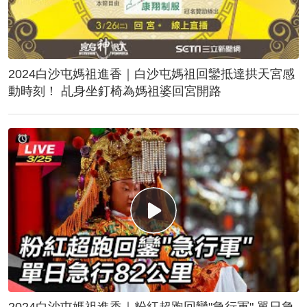
2024白沙屯媽祖進香｜白沙屯媽祖回鑾抵達拱天宮感
動時刻！ 乩身坐釘椅為媽祖婆回宮開路
2024白沙屯媽祖進香｜粉紅超跑回鑾"急行軍" 單日急