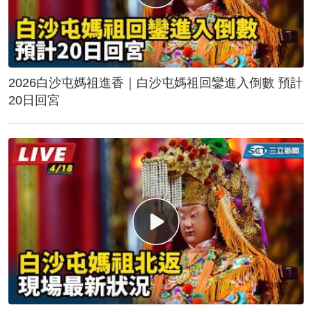
2026白沙屯媽祖進香｜白沙屯媽祖回鑾進入倒數 預計
20日回宮