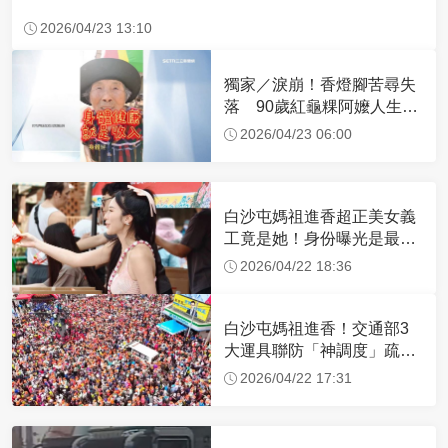
2026/04/23 13:10
獨家／淚崩！香燈腳苦尋失
落 90歲紅龜粿阿嬤人生謝
幕
2026/04/23 06:00
白沙屯媽祖進香超正美女義
工竟是她！身份曝光是最美
禮生 一輩子不結婚
2026/04/22 18:36
白沙屯媽祖進香！交通部3
大運具聯防「神調度」疏運
32.1萬創新高
2026/04/22 17:31