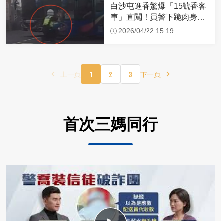
白沙屯進香驚爆「15號香客
車」直闖！員警下跪肉身擋
車：讓行人先過
2026/04/22 15:19
1
2
3
上一頁
下一頁
首次三媽同行