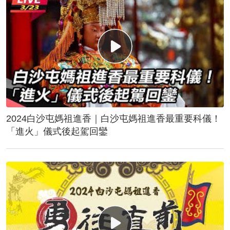
2024白沙屯媽祖進香｜白沙屯媽祖進香最重要科儀！
「進火」儀式後起駕回鑾