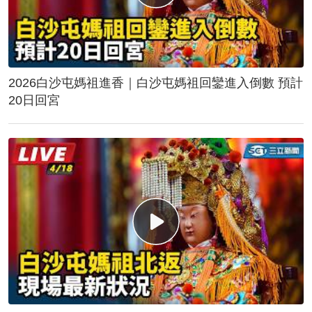
2026白沙屯媽祖進香｜白沙屯媽祖回鑾進入倒數 預計
20日回宮