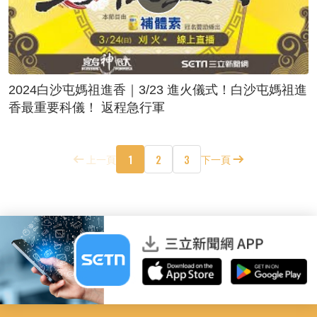
2024白沙屯媽祖進香｜3/23 進火儀式！白沙屯媽祖進
香最重要科儀！ 返程急行軍
1
2
3
上一頁
下一頁