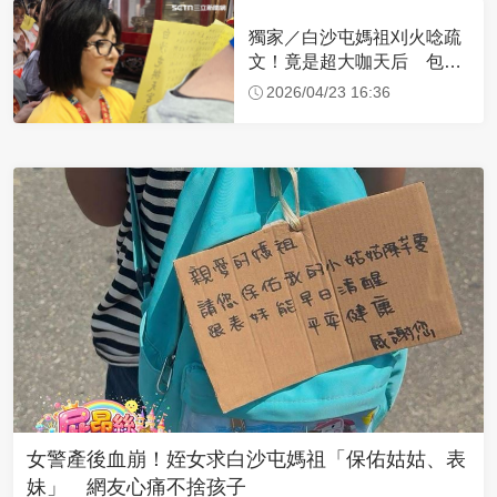
獨家／白沙屯媽祖刈火唸疏
文！竟是超大咖天后 包尿
布忍尿5小時不喊累
2026/04/23 16:36
女警產後血崩！姪女求白沙屯媽祖「保佑姑姑、表
妹」 網友心痛不捨孩子