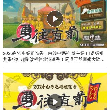
2026白沙屯媽祖進香｜白沙屯媽祖 爐主媽 山邊媽祖
共乘粉紅超跑啟程往北港進香！周邊王爺廟盛大歡
送！