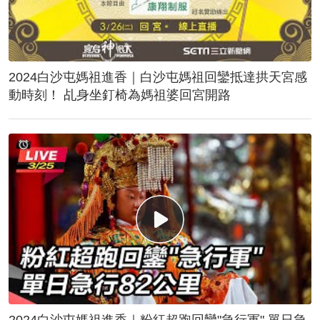
2024白沙屯媽祖進香｜白沙屯媽祖回鑾抵達拱天宮感
動時刻！ 乩身坐釘椅為媽祖婆回宮開路
2024白沙屯媽祖進香｜粉紅超跑回鑾"急行軍" 單日急