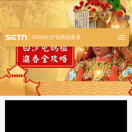
白沙屯媽祖進香全紀錄
2026白沙屯媽祖進香