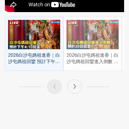
2026白沙屯媽祖進香｜白
2026白沙屯媽祖進香｜白
2
沙屯媽祖回鑾 預計下午
沙屯媽祖回鑾進入倒數 預
4:10回宮
計20日回宮