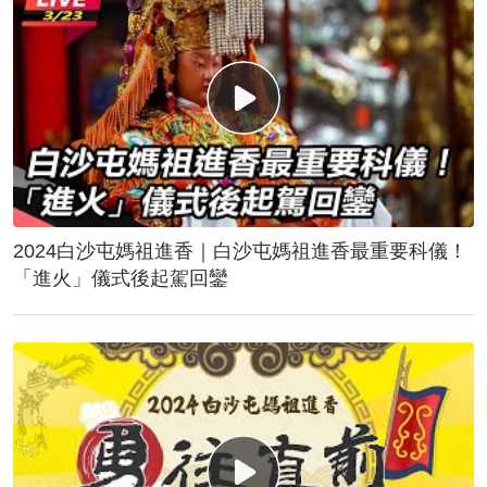
2024白沙屯媽祖進香｜白沙屯媽祖進香最重要科儀！
「進火」儀式後起駕回鑾