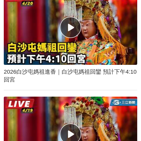
2026白沙屯媽祖進香｜白沙屯媽祖回鑾 預計下午4:10
回宮