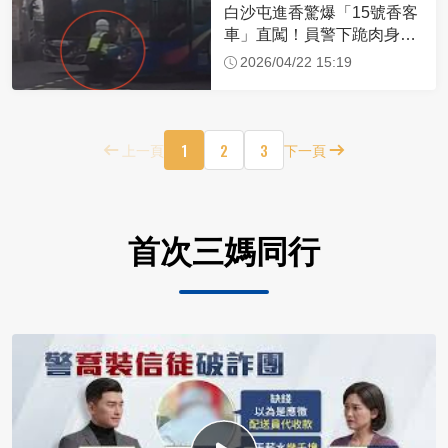
白沙屯進香驚爆「15號香客
車」直闖！員警下跪肉身擋
車：讓行人先過
2026/04/22 15:19
1
2
3
上一頁
下一頁
首次三媽同行