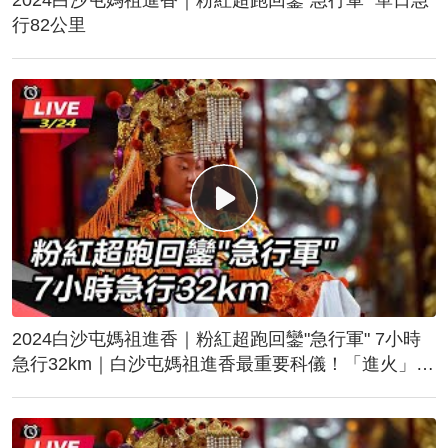
行82公里
2024白沙屯媽祖進香｜粉紅超跑回鑾"急行軍" 7小時
急行32km｜白沙屯媽祖進香最重要科儀！「進火」儀
式後起駕回鑾