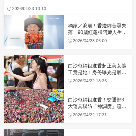
2026/04/23 13:10
獨家／淚崩！香燈腳苦尋失
落 90歲紅龜粿阿嬤人生謝
幕
2026/04/23 06:00
白沙屯媽祖進香超正美女義
工竟是她！身份曝光是最美
禮生 一輩子不結婚
2026/04/22 18:36
白沙屯媽祖進香！交通部3
大運具聯防「神調度」疏運
32.1萬創新高
2026/04/22 17:31