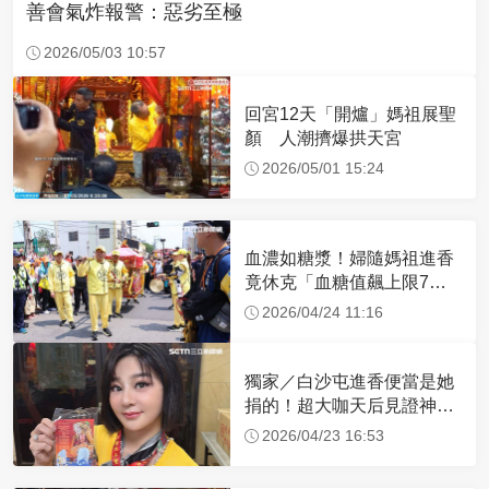
善會氣炸報警：惡劣至極
2026/05/03 10:57
回宮12天「開爐」媽祖展聖
顏 人潮擠爆拱天宮
2026/05/01 15:24
血濃如糖漿！婦隨媽祖進香
竟休克「血糖值飆上限7
倍」 醫曝原因
2026/04/24 11:16
獨家／白沙屯進香便當是她
捐的！超大咖天后見證神
蹟 一靠近媽祖就爆哭
2026/04/23 16:53