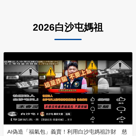
2026白沙屯媽祖
AI偽造「福氣包」義賣！利用白沙屯媽祖詐財 慈