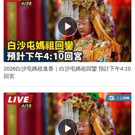
2026白沙屯媽祖進香｜白沙屯媽祖回鑾 預計下午4:10
回宮