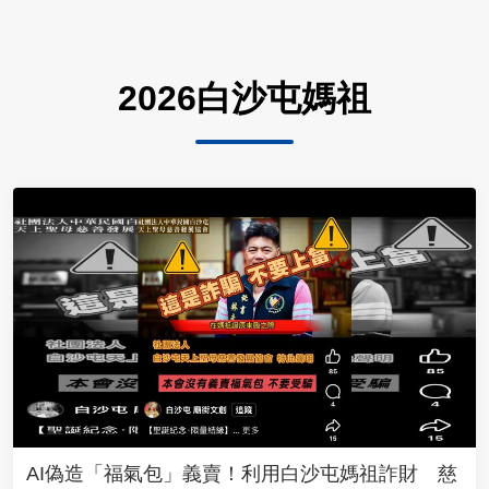
2026白沙屯媽祖
AI偽造「福氣包」義賣！利用白沙屯媽祖詐財 慈