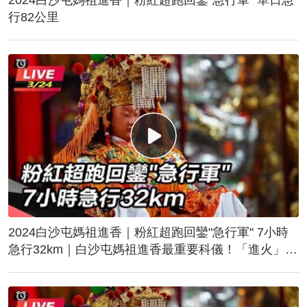
行82公里
2024白沙屯媽祖進香｜粉紅超跑回鑾"急行軍" 7小時
急行32km｜白沙屯媽祖進香最重要科儀！「進火」儀
式後起駕回鑾