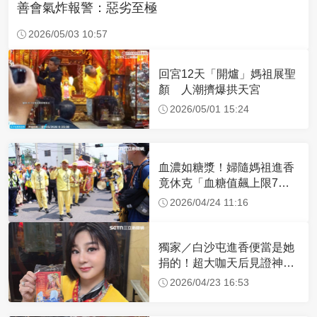
善會氣炸報警：惡劣至極
2026/05/03 10:57
回宮12天「開爐」媽祖展聖
顏 人潮擠爆拱天宮
2026/05/01 15:24
血濃如糖漿！婦隨媽祖進香
竟休克「血糖值飆上限7
倍」 醫曝原因
2026/04/24 11:16
獨家／白沙屯進香便當是她
捐的！超大咖天后見證神
蹟 一靠近媽祖就爆哭
2026/04/23 16:53