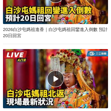
2026白沙屯媽祖進香｜白沙屯媽祖回鑾進入倒數 預計
20日回宮