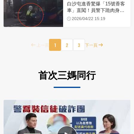
白沙屯進香驚爆「15號香客
車」直闖！員警下跪肉身擋
車：讓行人先過
2026/04/22 15:19
1
2
3
上一頁
下一頁
首次三媽同行