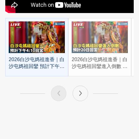
2026白沙屯媽祖進香｜白
2026白沙屯媽祖進香｜白
2
沙屯媽祖回鑾 預計下午
沙屯媽祖回鑾進入倒數 預
4:10回宮
計20日回宮