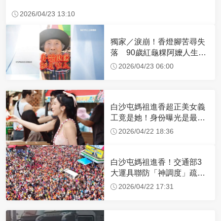
2026/04/23 13:10
獨家／淚崩！香燈腳苦尋失
落 90歲紅龜粿阿嬤人生謝
幕
2026/04/23 06:00
白沙屯媽祖進香超正美女義
工竟是她！身份曝光是最美
禮生 一輩子不結婚
2026/04/22 18:36
白沙屯媽祖進香！交通部3
大運具聯防「神調度」疏運
32.1萬創新高
2026/04/22 17:31