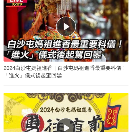
2024白沙屯媽祖進香｜白沙屯媽祖進香最重要科儀！
「進火」儀式後起駕回鑾