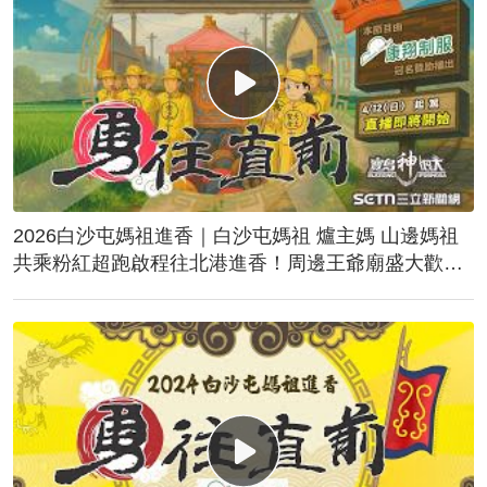
2026白沙屯媽祖進香｜白沙屯媽祖 爐主媽 山邊媽祖
共乘粉紅超跑啟程往北港進香！周邊王爺廟盛大歡
送！