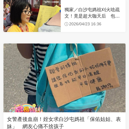
獨家／白沙屯媽祖刈火唸疏
文！竟是超大咖天后 包尿
布忍尿5小時不喊累
2026/04/23 16:36
女警產後血崩！姪女求白沙屯媽祖「保佑姑姑、表
妹」 網友心痛不捨孩子