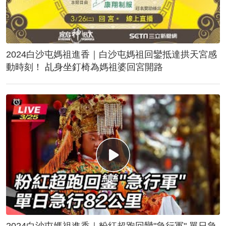
2024白沙屯媽祖進香｜白沙屯媽祖回鑾抵達拱天宮感
動時刻！ 乩身坐釘椅為媽祖婆回宮開路
2024白沙屯媽祖進香｜粉紅超跑回鑾"急行軍" 單日急