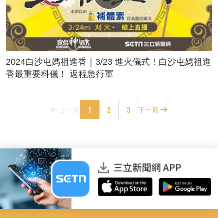
2024白沙屯媽祖進香｜3/23 進火儀式！白沙屯媽祖進
香最重要科儀！ 返程急行軍
1
2
3
上一頁
下一頁