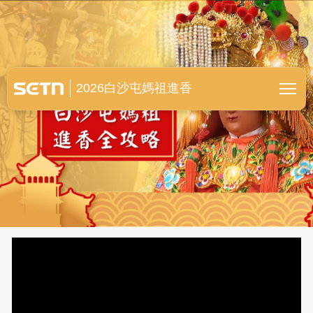
白沙屯媽祖進香全紀錄
2026白沙屯媽祖進香