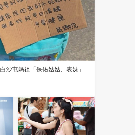
求白沙屯媽祖「保佑姑姑、表妹」