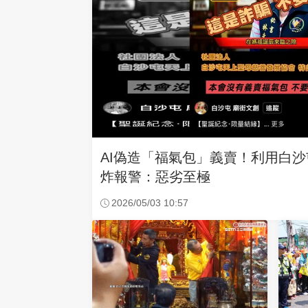
AI偽造「福氣包」義賣！利用白
炸報警：惡劣至極
2026/05/03 10:57