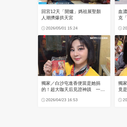
回宮12天「開爐」媽祖展聖顏
血
人潮擠爆拱天宮
克「
因
2026/05/01 15:24
20
獨家／白沙屯進香便當是她捐
獨
的！超大咖天后見證神蹟 一靠
竟是
近媽祖就爆哭
小
2026/04/23 16:53
20