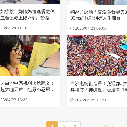
濃如糖漿！婦隨媽祖進香竟休
獨家／淚崩！香燈腳苦尋
血糖值飆上限7倍」 醫曝原
90歲紅龜粿阿嬤人生謝幕
26/04/24 11:16
2026/04/23 06:00
家／白沙屯媽祖刈火唸疏文！
白沙屯媽祖進香！交通部3
超大咖天后 包尿布忍尿5
具聯防「神調度」疏運32.1
時不喊累
新高
26/04/23 16:36
2026/04/22 17:31
上一頁
1
2
3
下一頁