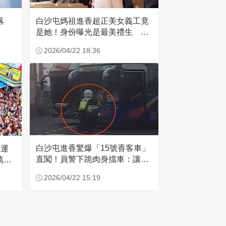
失落
白沙屯媽祖進香超正美女義工竟
是她！身份曝光是最美禮生 一
輩子不結婚
2026/04/22 18:36
白沙屯進香驚爆「15號香客車」
大運
直闖！員警下跪肉身擋車：讓行
萬創
人先過
2026/04/22 15:19