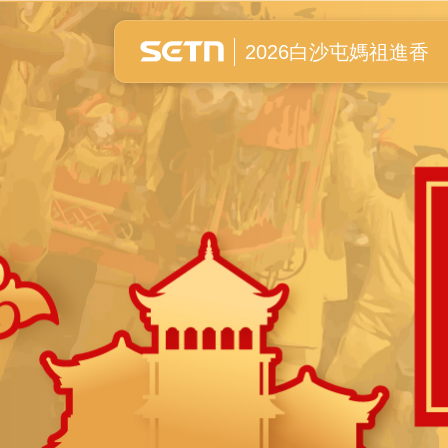
白沙屯媽祖進香全紀錄
2026白沙屯媽祖進香