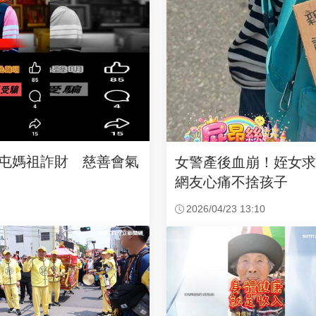
沙屯媽祖詐財 慈善會氣
女警產後血崩！姪女
網友心痛不捨孩子
2026/04/23 13:10