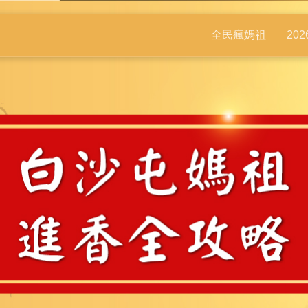
全民瘋媽祖
20