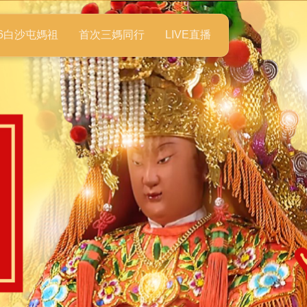
26白沙屯媽祖
首次三媽同行
LIVE直播