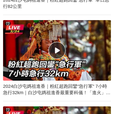
行82公里
2024白沙屯媽祖進香｜粉紅超跑回鑾"急行軍" 7小時
急行32km｜白沙屯媽祖進香最重要科儀！「進火」儀
式後起駕回鑾