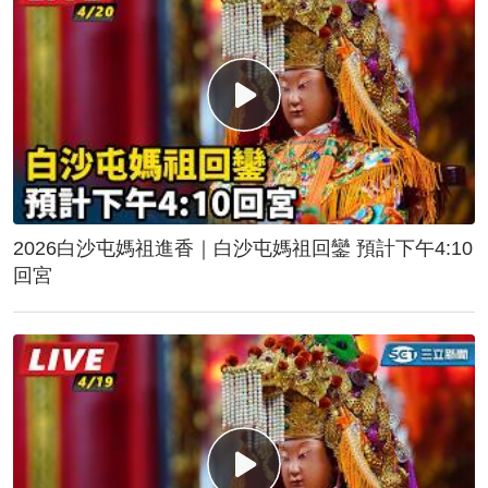
2026白沙屯媽祖進香｜白沙屯媽祖回鑾 預計下午4:10
回宮