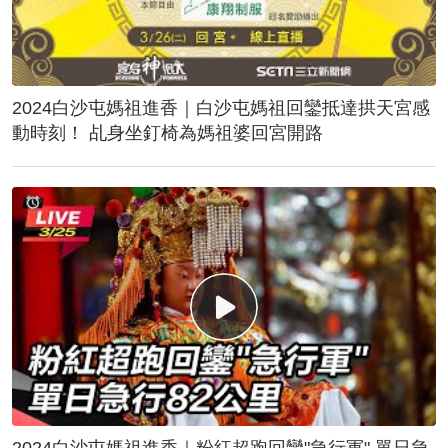
2024白沙屯媽祖進香｜白沙屯媽祖回鑾抵達拱天宮感
動時刻！ 乩身坐釘椅為媽祖婆回宮開路
2024白沙屯媽祖進香｜粉紅超跑回鑾"急行軍" 單日急