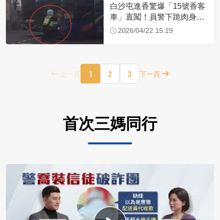
白沙屯進香驚爆「15號香客
車」直闖！員警下跪肉身擋
車：讓行人先過
2026/04/22 15:19
1
2
3
上一頁
下一頁
首次三媽同行