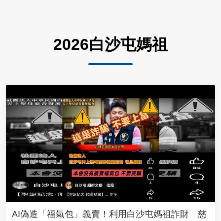
2026白沙屯媽祖
AI偽造「福氣包」義賣！利用白沙屯媽祖詐財 慈