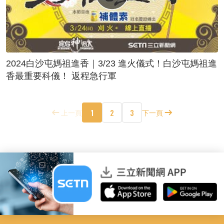
2024白沙屯媽祖進香｜3/23 進火儀式！白沙屯媽祖進
香最重要科儀！ 返程急行軍
1
2
3
上一頁
下一頁