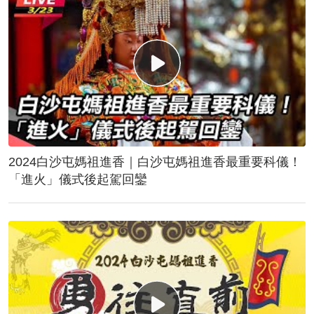
2024白沙屯媽祖進香｜白沙屯媽祖進香最重要科儀！
「進火」儀式後起駕回鑾