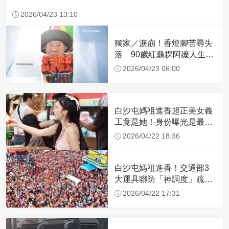
2026/04/23 13:10
獨家／淚崩！香燈腳苦尋失
落 90歲紅龜粿阿嬤人生謝
幕
2026/04/23 06:00
白沙屯媽祖進香超正美女義
工竟是她！身份曝光是最美
禮生 一輩子不結婚
2026/04/22 18:36
白沙屯媽祖進香！交通部3
大運具聯防「神調度」疏運
32.1萬創新高
2026/04/22 17:31