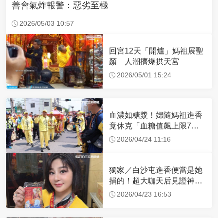
善會氣炸報警：惡劣至極
2026/05/03 10:57
回宮12天「開爐」媽祖展聖
顏 人潮擠爆拱天宮
2026/05/01 15:24
血濃如糖漿！婦隨媽祖進香
竟休克「血糖值飆上限7
倍」 醫曝原因
2026/04/24 11:16
獨家／白沙屯進香便當是她
捐的！超大咖天后見證神
蹟 一靠近媽祖就爆哭
2026/04/23 16:53