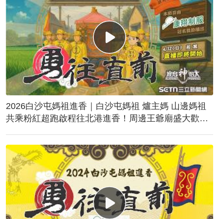
2026白沙屯媽祖進香｜白沙屯媽祖 爐主媽 山邊媽祖
共乘粉紅超跑啟程往北港進香！周邊王爺廟盛大歡
送！