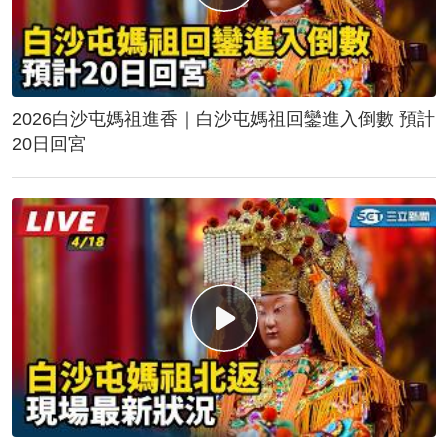
2026白沙屯媽祖進香｜白沙屯媽祖回鑾進入倒數 預計
20日回宮