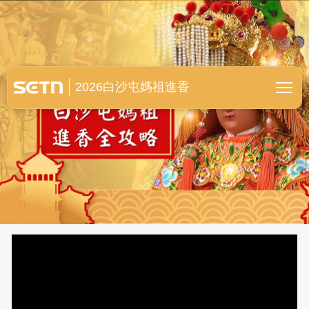
白沙屯媽祖進香全紀錄
2026白沙屯媽祖進香