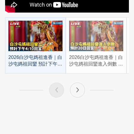
2026白沙屯媽祖進香｜白
2026白沙屯媽祖進香｜白
2
沙屯媽祖回鑾 預計下午
沙屯媽祖回鑾進入倒數 預
4:10回宮
計20日回宮