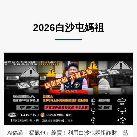
2026白沙屯媽祖
AI偽造「福氣包」義賣！利用白沙屯媽祖詐財 慈