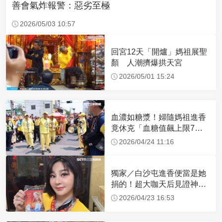
善會氣炸報警：惡劣至極
2026/05/03 10:57
回宮12天「開爐」媽祖展聖
顏 人潮擠爆拱天宮
2026/05/01 15:24
血濃如糖漿！婦隨媽祖進香
竟休克「血糖值飆上限7
倍」 醫曝原因
2026/04/24 11:16
獨家／白沙屯進香便當是她
捐的！超大咖天后見證神
蹟 一靠近媽祖就爆哭
2026/04/23 16:53