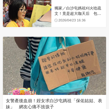
獨家／白沙屯媽祖刈火唸疏
文！竟是超大咖天后 包尿
布忍尿5小時不喊累
2026/04/23 16:36
女警產後血崩！姪女求白沙屯媽祖「保佑姑姑、表
妹」 網友心痛不捨孩子