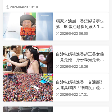
2026/04/23 13:10
獨家／淚崩！香燈腳苦尋失
落 90歲紅龜粿阿嬤人生謝
幕
2026/04/23 06:00
白沙屯媽祖進香超正美女義
工竟是她！身份曝光是最美
禮生 一輩子不結婚
2026/04/22 18:36
白沙屯媽祖進香！交通部3
大運具聯防「神調度」疏運
32.1萬創新高
2026/04/22 17:31