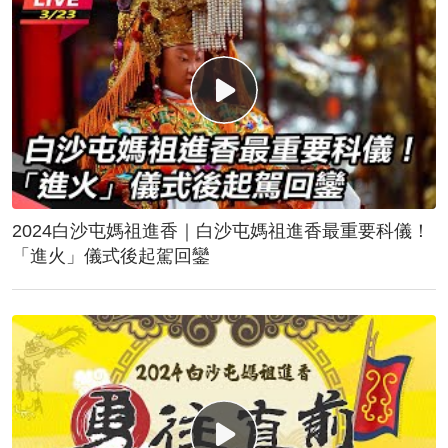
2024白沙屯媽祖進香｜白沙屯媽祖進香最重要科儀！
「進火」儀式後起駕回鑾