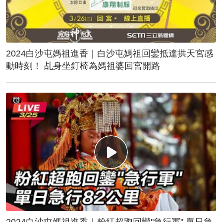
2024白沙屯媽祖進香｜白沙屯媽祖回鑾抵達拱天宮感
動時刻！ 乩身坐釘椅為媽祖婆回宮開路
2024白沙屯媽祖進香｜粉紅超跑回鑾"急行軍" 單日急