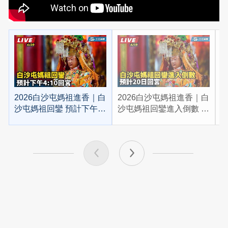
2026白沙屯媽祖進香｜白
2026白沙屯媽祖進香｜白
2
沙屯媽祖回鑾 預計下午
沙屯媽祖回鑾進入倒數 預
4:10回宮
計20日回宮