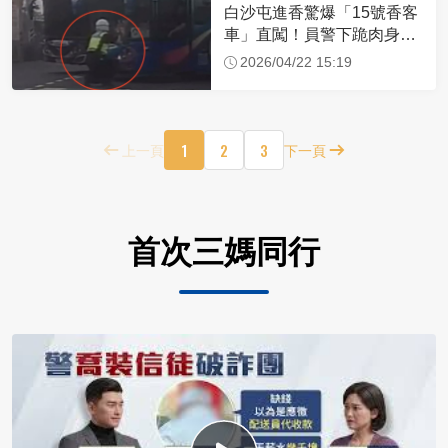
白沙屯進香驚爆「15號香客
車」直闖！員警下跪肉身擋
車：讓行人先過
2026/04/22 15:19
1
2
3
上一頁
下一頁
首次三媽同行