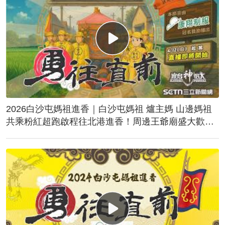
2026白沙屯媽祖進香｜白沙屯媽祖 爐主媽 山邊媽祖
共乘粉紅超跑啟程往北港進香！周邊王爺廟盛大歡
送！