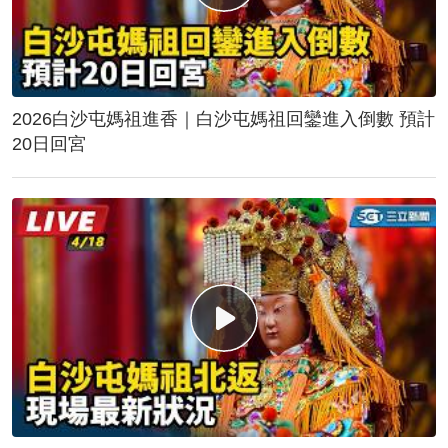
2026白沙屯媽祖進香｜白沙屯媽祖回鑾進入倒數 預計
20日回宮