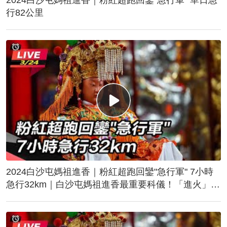
行82公里
2024白沙屯媽祖進香｜粉紅超跑回鑾"急行軍" 7小時
急行32km｜白沙屯媽祖進香最重要科儀！「進火」儀
式後起駕回鑾