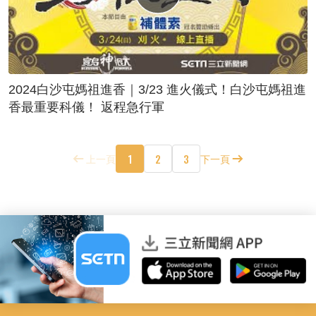
2024白沙屯媽祖進香｜3/23 進火儀式！白沙屯媽祖進
香最重要科儀！ 返程急行軍
1
2
3
上一頁
下一頁