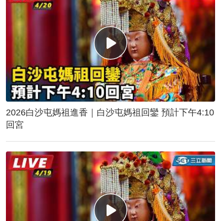
2026白沙屯媽祖進香｜白沙屯媽祖回鑾 預計下午4:10
回宮