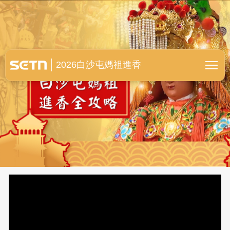
白沙屯媽祖進香全紀錄
2026白沙屯媽祖進香