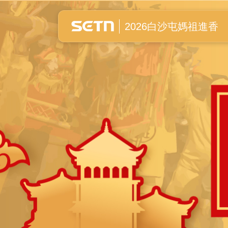
白沙屯媽祖進香全紀錄
2026白沙屯媽祖進香