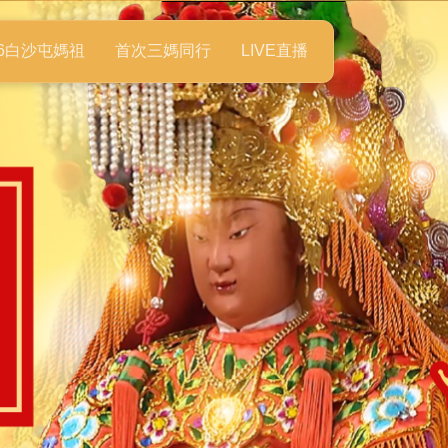
26白沙屯媽祖
首次三媽同行
LIVE直播