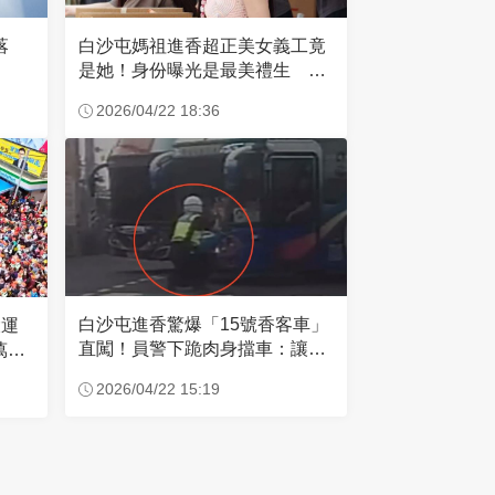
失落
白沙屯媽祖進香超正美女義工竟
是她！身份曝光是最美禮生 一
輩子不結婚
2026/04/22 18:36
白沙屯進香驚爆「15號香客車」
大運
直闖！員警下跪肉身擋車：讓行
萬創
人先過
2026/04/22 15:19