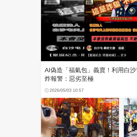
AI偽造「福氣包」義賣！利用白
炸報警：惡劣至極
2026/05/03 10:57