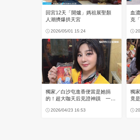
回宮12天「開爐」媽祖展聖顏
血
人潮擠爆拱天宮
克「
因
2026/05/01 15:24
20
獨家／白沙屯進香便當是她捐
獨
的！超大咖天后見證神蹟 一靠
竟是
近媽祖就爆哭
小
2026/04/23 16:53
20