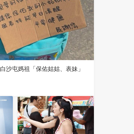
求白沙屯媽祖「保佑姑姑、表妹」