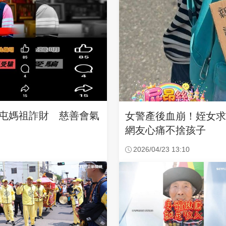
沙屯媽祖詐財 慈善會氣
女警產後血崩！姪女
網友心痛不捨孩子
2026/04/23 13:10