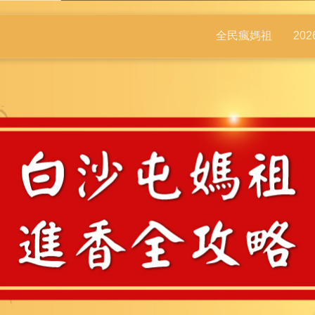
全民瘋媽祖
20