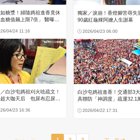
濃如糖漿！婦隨媽祖進香竟休
獨家／淚崩！香燈腳苦尋
血糖值飆上限7倍」 醫曝原
90歲紅龜粿阿嬤人生謝幕
26/04/24 11:16
2026/04/23 06:00
家／白沙屯媽祖刈火唸疏文！
白沙屯媽祖進香！交通部3
超大咖天后 包尿布忍尿5
具聯防「神調度」疏運32.1
時不喊累
新高
26/04/23 16:36
2026/04/22 17:31
上一頁
1
2
3
下一頁