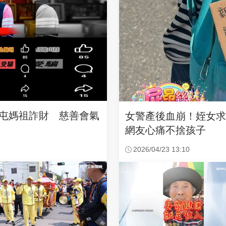
沙屯媽祖詐財 慈善會氣
女警產後血崩！姪女
網友心痛不捨孩子
2026/04/23 13:10