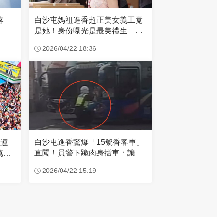
失落
白沙屯媽祖進香超正美女義工竟
是她！身份曝光是最美禮生 一
輩子不結婚
2026/04/22 18:36
白沙屯進香驚爆「15號香客車」
大運
直闖！員警下跪肉身擋車：讓行
萬創
人先過
2026/04/22 15:19