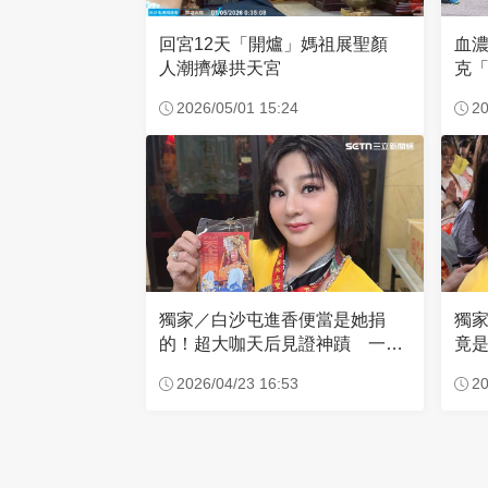
回宮12天「開爐」媽祖展聖顏
血
人潮擠爆拱天宮
克「
因
2026/05/01 15:24
20
獨家／白沙屯進香便當是她捐
獨
的！超大咖天后見證神蹟 一靠
竟是
近媽祖就爆哭
小
2026/04/23 16:53
20