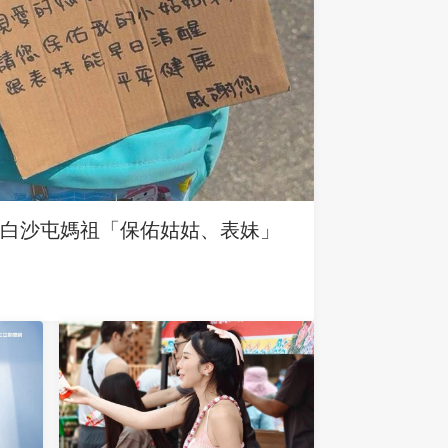
求白沙屯媽祖「保佑姑姑、表妹」