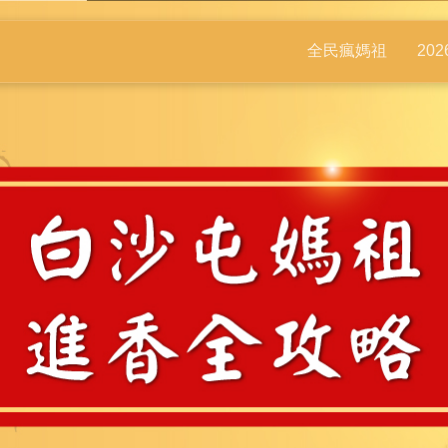
全民瘋媽祖
20