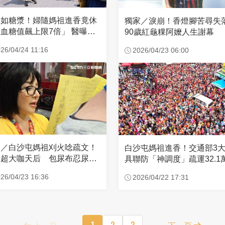
濃如糖漿！婦隨媽祖進香竟休
獨家／淚崩！香燈腳苦尋
血糖值飆上限7倍」 醫曝原
90歲紅龜粿阿嬤人生謝幕
26/04/24 11:16
2026/04/23 06:00
家／白沙屯媽祖刈火唸疏文！
白沙屯媽祖進香！交通部3
超大咖天后 包尿布忍尿5
具聯防「神調度」疏運32.1
時不喊累
新高
26/04/23 16:36
2026/04/22 17:31
上一頁
1
2
3
下一頁