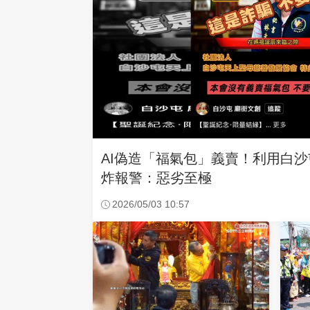
AI偽造「福氣包」義賣！利用白
炸報警：惡劣至極
2026/05/03 10:57