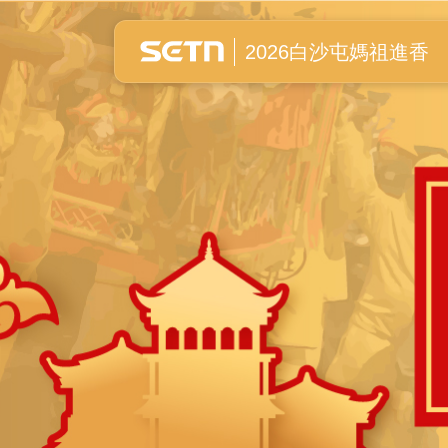
白沙屯媽祖進香全紀錄
2026白沙屯媽祖進香