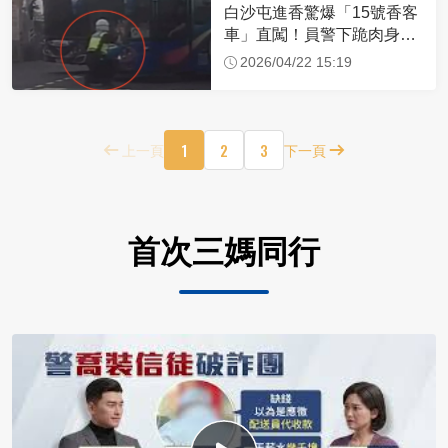
白沙屯進香驚爆「15號香客
車」直闖！員警下跪肉身擋
車：讓行人先過
2026/04/22 15:19
1
2
3
上一頁
下一頁
首次三媽同行