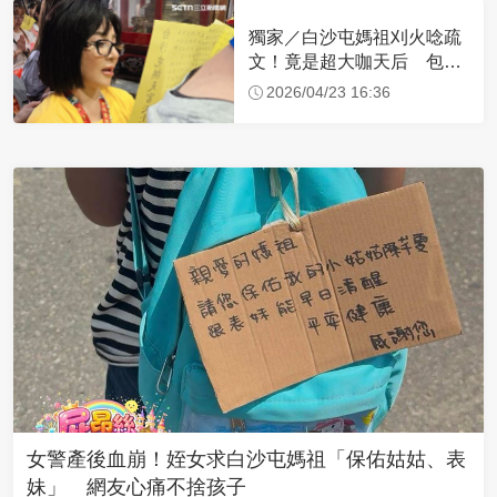
獨家／白沙屯媽祖刈火唸疏
文！竟是超大咖天后 包尿
布忍尿5小時不喊累
2026/04/23 16:36
女警產後血崩！姪女求白沙屯媽祖「保佑姑姑、表
妹」 網友心痛不捨孩子