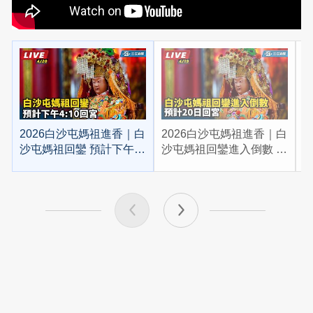
2026白沙屯媽祖進香｜白
2026白沙屯媽祖進香｜白
2
沙屯媽祖回鑾 預計下午
沙屯媽祖回鑾進入倒數 預
4:10回宮
計20日回宮