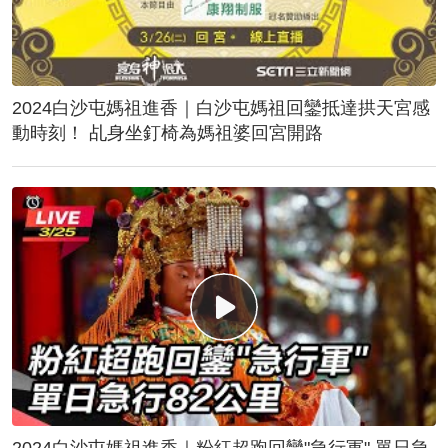
2024白沙屯媽祖進香｜白沙屯媽祖回鑾抵達拱天宮感
動時刻！ 乩身坐釘椅為媽祖婆回宮開路
2024白沙屯媽祖進香｜粉紅超跑回鑾"急行軍" 單日急