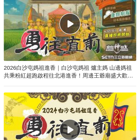
2026白沙屯媽祖進香｜白沙屯媽祖 爐主媽 山邊媽祖
共乘粉紅超跑啟程往北港進香！周邊王爺廟盛大歡
送！