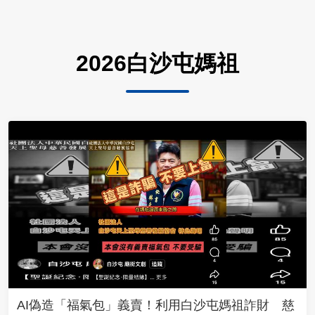
2026白沙屯媽祖
AI偽造「福氣包」義賣！利用白沙屯媽祖詐財 慈