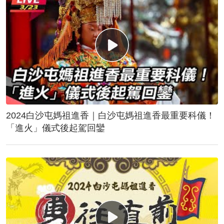
2024白沙屯媽祖進香｜白沙屯媽祖進香最重要科儀！
「進火」儀式後起駕回鑾