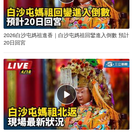
2026白沙屯媽祖進香｜白沙屯媽祖回鑾進入倒數 預計
20日回宮