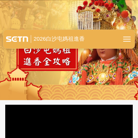
白沙屯媽祖進香全紀錄
2026白沙屯媽祖進香