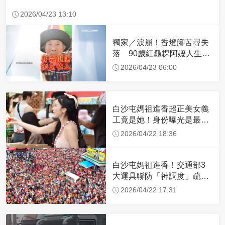
2026/04/23 13:10
獨家／淚崩！香燈腳苦尋失
落 90歲紅龜粿阿嬤人生謝
幕
2026/04/23 06:00
白沙屯媽祖進香超正美女義
工竟是她！身份曝光是最美
禮生 一輩子不結婚
2026/04/22 18:36
白沙屯媽祖進香！交通部3
大運具聯防「神調度」疏運
32.1萬創新高
2026/04/22 17:31