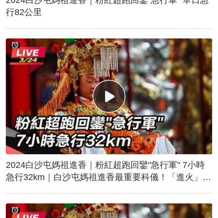
行82公里
2024白沙屯媽祖進香｜粉紅超跑回鑾"急行軍" 7小時
急行32km｜白沙屯媽祖進香最重要科儀！「進火」儀
式後起駕回鑾