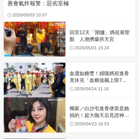
善會氣炸報警：惡劣至極
2026/05/03 10:57
回宮12天「開爐」媽祖展聖
顏 人潮擠爆拱天宮
2026/05/01 15:24
血濃如糖漿！婦隨媽祖進香
竟休克「血糖值飆上限7
倍」 醫曝原因
2026/04/24 11:16
獨家／白沙屯進香便當是她
捐的！超大咖天后見證神
蹟 一靠近媽祖就爆哭
2026/04/23 16:53