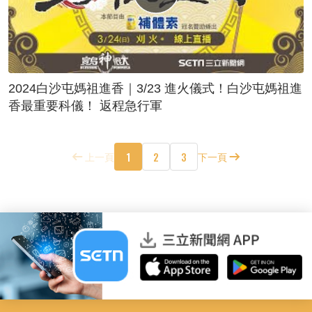
2024白沙屯媽祖進香｜3/23 進火儀式！白沙屯媽祖進
香最重要科儀！ 返程急行軍
1
2
3
上一頁
下一頁