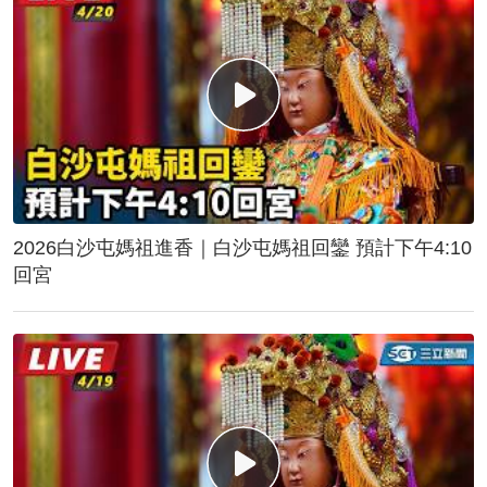
2026白沙屯媽祖進香｜白沙屯媽祖回鑾 預計下午4:10
回宮