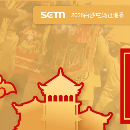
白沙屯媽祖進香全紀錄
2026白沙屯媽祖進香