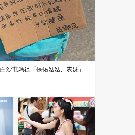
求白沙屯媽祖「保佑姑姑、表妹」