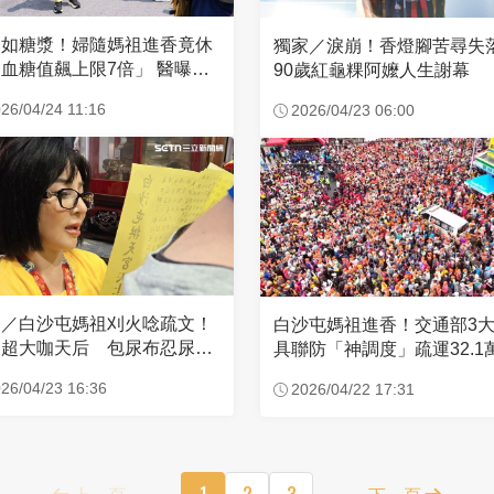
濃如糖漿！婦隨媽祖進香竟休
獨家／淚崩！香燈腳苦尋
血糖值飆上限7倍」 醫曝原
90歲紅龜粿阿嬤人生謝幕
26/04/24 11:16
2026/04/23 06:00
家／白沙屯媽祖刈火唸疏文！
白沙屯媽祖進香！交通部3
超大咖天后 包尿布忍尿5
具聯防「神調度」疏運32.1
時不喊累
新高
26/04/23 16:36
2026/04/22 17:31
上一頁
1
2
3
下一頁