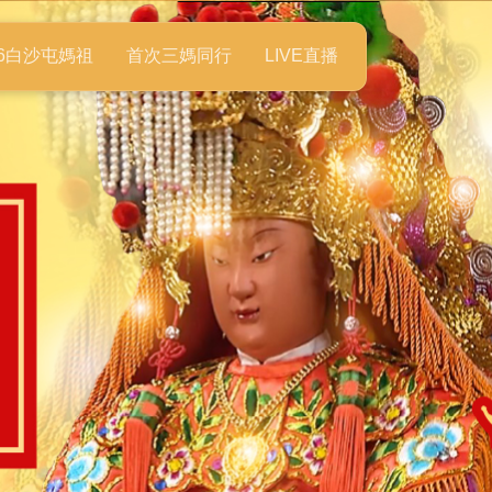
26白沙屯媽祖
首次三媽同行
LIVE直播