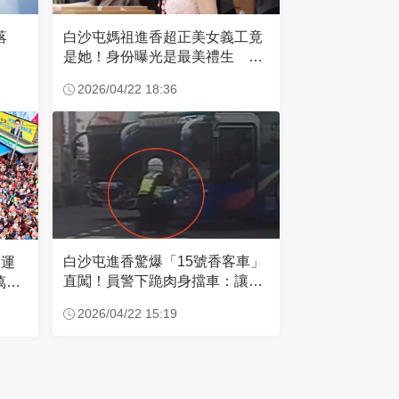
失落
白沙屯媽祖進香超正美女義工竟
是她！身份曝光是最美禮生 一
輩子不結婚
2026/04/22 18:36
白沙屯進香驚爆「15號香客車」
大運
直闖！員警下跪肉身擋車：讓行
萬創
人先過
2026/04/22 15:19