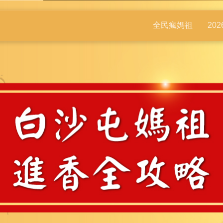
全民瘋媽祖
20