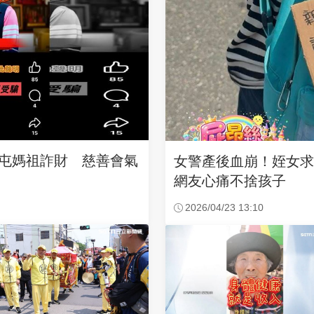
沙屯媽祖詐財 慈善會氣
女警產後血崩！姪女
網友心痛不捨孩子
2026/04/23 13:10