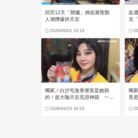
回宮12天「開爐」媽祖展聖顏
血
人潮擠爆拱天宮
克「
因
2026/05/01 15:24
20
獨家／白沙屯進香便當是她捐
獨
的！超大咖天后見證神蹟 一靠
竟是
近媽祖就爆哭
小
2026/04/23 16:53
20