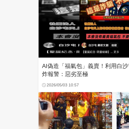
AI偽造「福氣包」義賣！利用白
炸報警：惡劣至極
2026/05/03 10:57