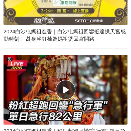
2024白沙屯媽祖進香｜白沙屯媽祖回鑾抵達拱天宮感
動時刻！ 乩身坐釘椅為媽祖婆回宮開路
2024白沙屯媽祖進香｜粉紅超跑回鑾"急行軍" 單日急