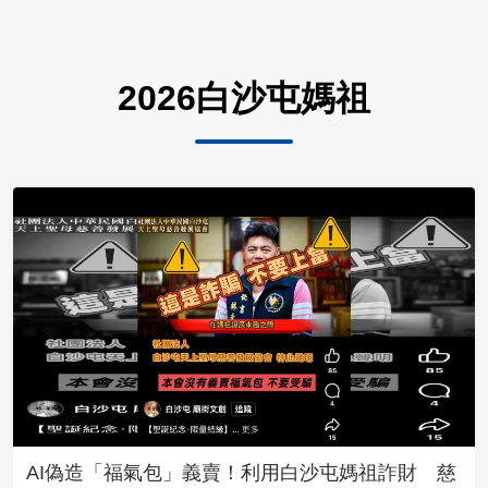
2026白沙屯媽祖
AI偽造「福氣包」義賣！利用白沙屯媽祖詐財 慈