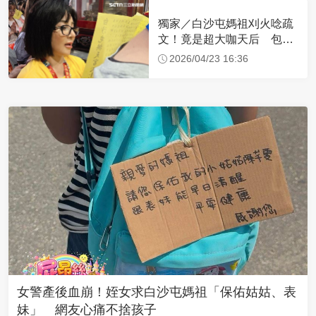
獨家／白沙屯媽祖刈火唸疏
文！竟是超大咖天后 包尿
布忍尿5小時不喊累
2026/04/23 16:36
女警產後血崩！姪女求白沙屯媽祖「保佑姑姑、表
妹」 網友心痛不捨孩子