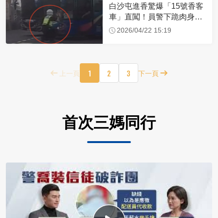
白沙屯進香驚爆「15號香客
車」直闖！員警下跪肉身擋
車：讓行人先過
2026/04/22 15:19
1
2
3
上一頁
下一頁
首次三媽同行