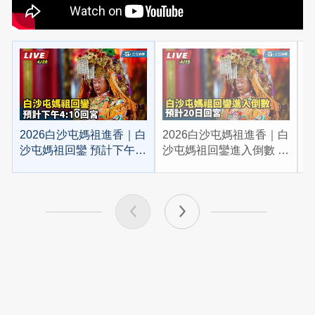
2026白沙屯媽祖進香｜白
2026白沙屯媽祖進香｜白
2
沙屯媽祖回鑾 預計下午
沙屯媽祖回鑾進入倒數 預
4:10回宮
計20日回宮