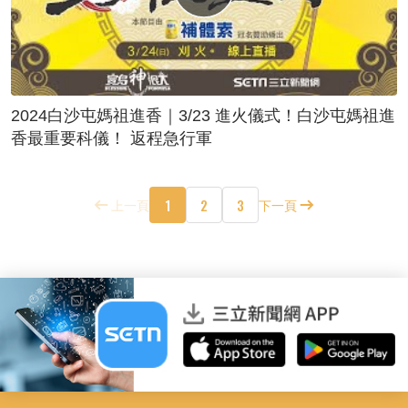
2024白沙屯媽祖進香｜3/23 進火儀式！白沙屯媽祖進
香最重要科儀！ 返程急行軍
1
2
3
上一頁
下一頁