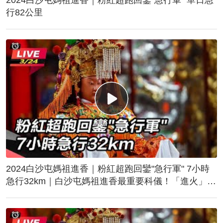
行82公里
2024白沙屯媽祖進香｜粉紅超跑回鑾"急行軍" 7小時
急行32km｜白沙屯媽祖進香最重要科儀！「進火」儀
式後起駕回鑾