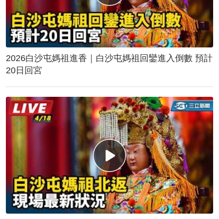
2026白沙屯媽祖進香｜白沙屯媽祖回鑾進入倒數 預計
20日回宮