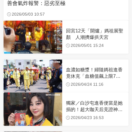
善會氣炸報警：惡劣至極
2026/05/03 10:57
回宮12天「開爐」媽祖展聖
顏 人潮擠爆拱天宮
2026/05/01 15:24
血濃如糖漿！婦隨媽祖進香
竟休克「血糖值飆上限7
倍」 醫曝原因
2026/04/24 11:16
獨家／白沙屯進香便當是她
捐的！超大咖天后見證神
蹟 一靠近媽祖就爆哭
2026/04/23 16:53