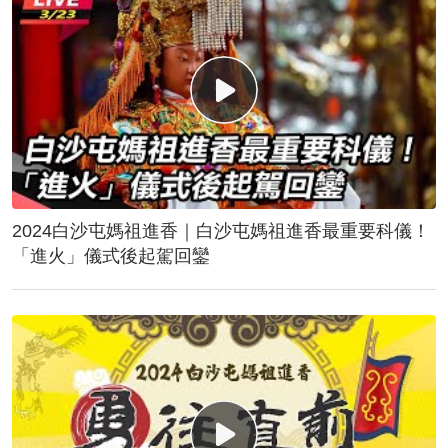
2024白沙屯媽祖進香｜白沙屯媽祖進香最重要科儀！
「進火」儀式後起駕回鑾