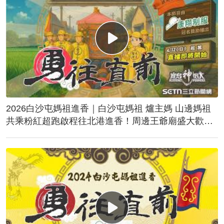
2026白沙屯媽祖進香｜白沙屯媽祖 爐主媽 山邊媽祖
共乘粉紅超跑啟程往北港進香！周邊王爺廟盛大歡
送！