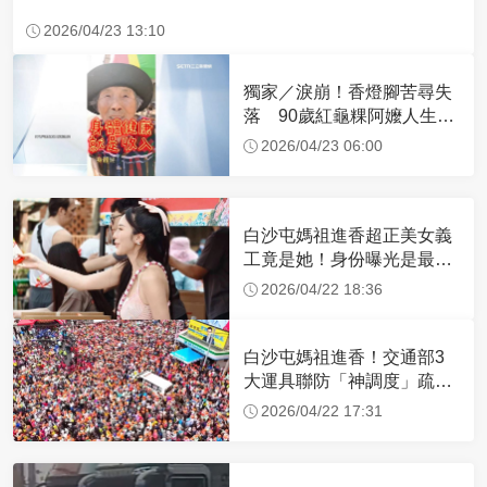
2026/04/23 13:10
獨家／淚崩！香燈腳苦尋失
落 90歲紅龜粿阿嬤人生謝
幕
2026/04/23 06:00
白沙屯媽祖進香超正美女義
工竟是她！身份曝光是最美
禮生 一輩子不結婚
2026/04/22 18:36
白沙屯媽祖進香！交通部3
大運具聯防「神調度」疏運
32.1萬創新高
2026/04/22 17:31