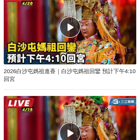
2026白沙屯媽祖進香｜白沙屯媽祖回鑾 預計下午4:10
回宮