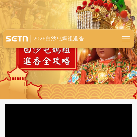
白沙屯媽祖進香全紀錄
2026白沙屯媽祖進香