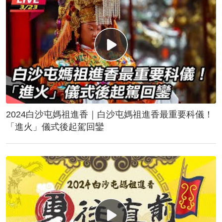
2024白沙屯媽祖進香｜白沙屯媽祖進香最重要科儀！
「進火」儀式後起駕回鑾