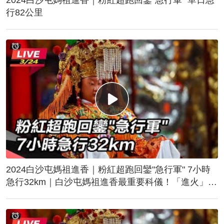
行82公里
2024白沙屯媽祖進香｜粉紅超跑回鑾"急行軍" 7小時
急行32km｜白沙屯媽祖進香最重要科儀！「進火」儀
式後起駕回鑾