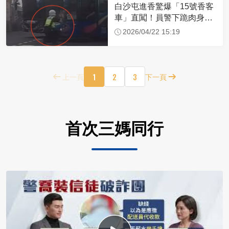
白沙屯進香驚爆「15號香客
車」直闖！員警下跪肉身擋
車：讓行人先過
2026/04/22 15:19
1
2
3
上一頁
下一頁
首次三媽同行