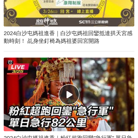
2024白沙屯媽祖進香｜白沙屯媽祖回鑾抵達拱天宮感
動時刻！ 乩身坐釘椅為媽祖婆回宮開路
2024白沙屯媽祖進香｜粉紅超跑回鑾"急行軍" 單日急