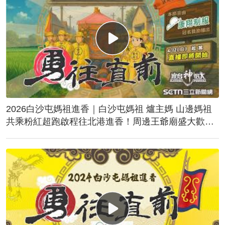
2026白沙屯媽祖進香｜白沙屯媽祖 爐主媽 山邊媽祖
共乘粉紅超跑啟程往北港進香！周邊王爺廟盛大歡
送！