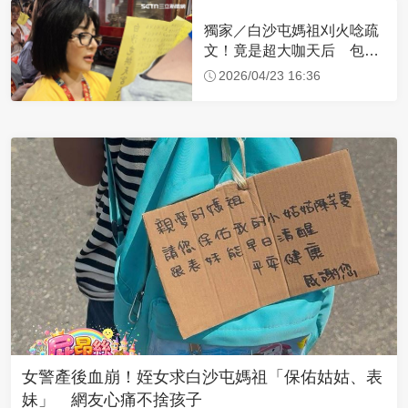
獨家／白沙屯媽祖刈火唸疏
文！竟是超大咖天后 包尿
布忍尿5小時不喊累
2026/04/23 16:36
女警產後血崩！姪女求白沙屯媽祖「保佑姑姑、表
妹」 網友心痛不捨孩子