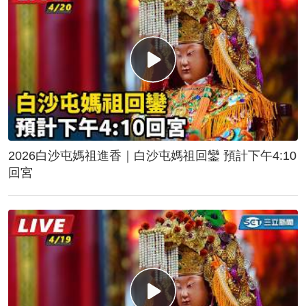
2026白沙屯媽祖進香｜白沙屯媽祖回鑾 預計下午4:10
回宮