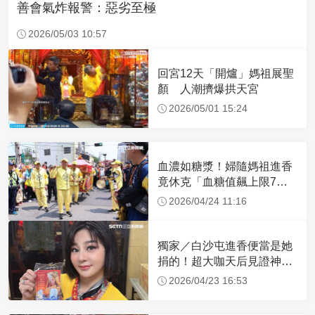
善會氣炸報警：惡劣至極
2026/05/03 10:57
回宮12天「開爐」媽祖展聖
顏 人潮擠爆拱天宮
2026/05/01 15:24
血濃如糖漿！婦隨媽祖進香
竟休克「血糖值飆上限7
倍」 醫曝原因
2026/04/24 11:16
獨家／白沙屯進香便當是她
捐的！超大咖天后見證神
蹟 一靠近媽祖就爆哭
2026/04/23 16:53