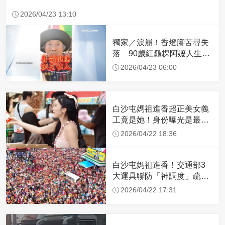
2026/04/23 13:10
獨家／淚崩！香燈腳苦尋失
落 90歲紅龜粿阿嬤人生謝
幕
2026/04/23 06:00
白沙屯媽祖進香超正美女義
工竟是她！身份曝光是最美
禮生 一輩子不結婚
2026/04/22 18:36
白沙屯媽祖進香！交通部3
大運具聯防「神調度」疏運
32.1萬創新高
2026/04/22 17:31