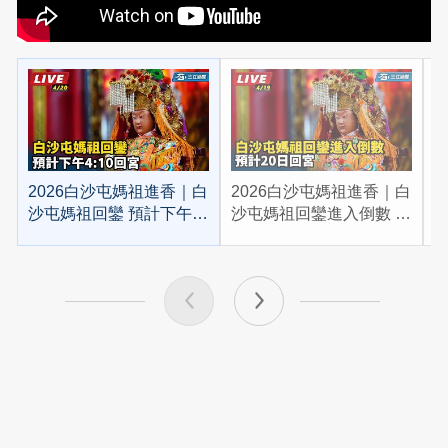
2026白沙屯媽祖進香｜白
2026白沙屯媽祖進香｜白
2
沙屯媽祖回鑾 預計下午
沙屯媽祖回鑾進入倒數 預
4:10回宮
計20日回宮