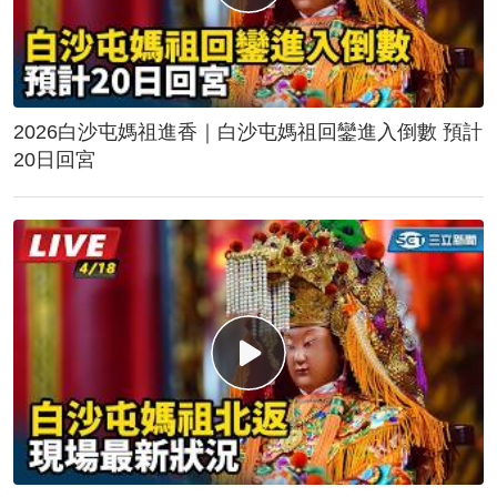
2026白沙屯媽祖進香｜白沙屯媽祖回鑾進入倒數 預計
20日回宮