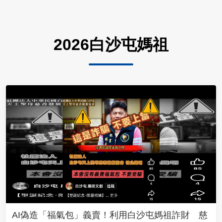
2026白沙屯媽祖
AI偽造「福氣包」義賣！利用白沙屯媽祖詐財 慈