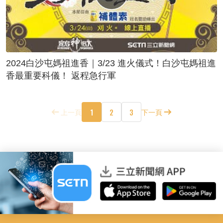
2024白沙屯媽祖進香｜3/23 進火儀式！白沙屯媽祖進
香最重要科儀！ 返程急行軍
1
2
3
上一頁
下一頁