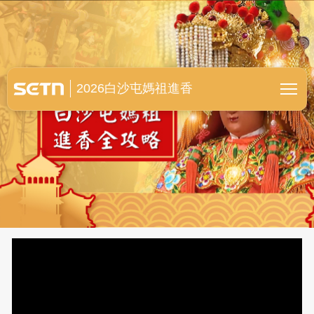
白沙屯媽祖進香全紀錄
2026白沙屯媽祖進香