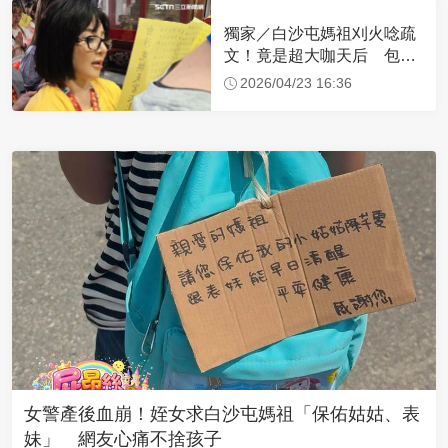
獨家／白沙屯媽祖刈火唸疏
文！竟是超大咖天后 包尿
布忍尿5小時不喊累
2026/04/23 16:36
女警產後血崩！姪女求白沙屯媽祖「保佑姑姑、表
妹」 網友心痛不捨孩子