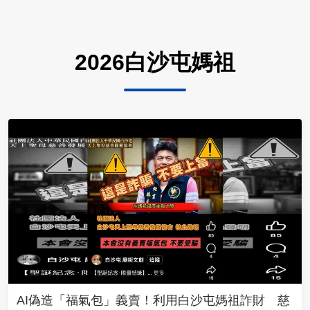
2026白沙屯媽祖
AI偽造「福氣包」義賣！利用白沙屯媽祖詐財 慈