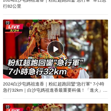
行82公里
2024白沙屯媽祖進香｜粉紅超跑回鑾"急行軍" 7小時
急行32km｜白沙屯媽祖進香最重要科儀！「進火」儀
式後起駕回鑾