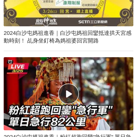
2024白沙屯媽祖進香｜白沙屯媽祖回鑾抵達拱天宮感
動時刻！ 乩身坐釘椅為媽祖婆回宮開路
2024白沙屯媽祖進香｜粉紅超跑回鑾"急行軍" 單日急