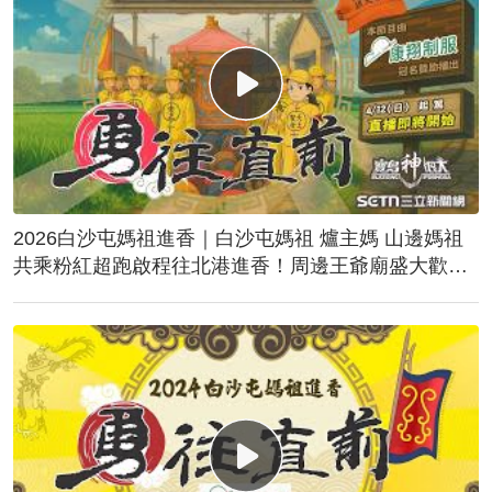
2026白沙屯媽祖進香｜白沙屯媽祖 爐主媽 山邊媽祖
共乘粉紅超跑啟程往北港進香！周邊王爺廟盛大歡
送！