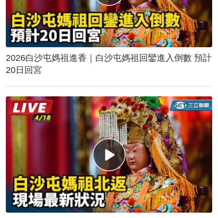
2026白沙屯媽祖進香｜白沙屯媽祖回鑾進入倒數 預計
20日回宮