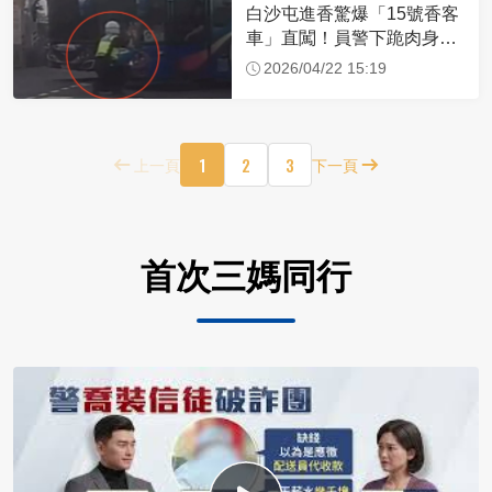
白沙屯進香驚爆「15號香客
車」直闖！員警下跪肉身擋
車：讓行人先過
2026/04/22 15:19
1
2
3
上一頁
下一頁
首次三媽同行