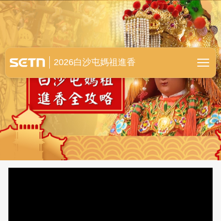
白沙屯媽祖進香全紀錄
2026白沙屯媽祖進香