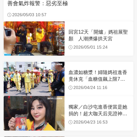
善會氣炸報警：惡劣至極
2026/05/03 10:57
回宮12天「開爐」媽祖展聖
顏 人潮擠爆拱天宮
2026/05/01 15:24
血濃如糖漿！婦隨媽祖進香
竟休克「血糖值飆上限7
倍」 醫曝原因
2026/04/24 11:16
獨家／白沙屯進香便當是她
捐的！超大咖天后見證神
蹟 一靠近媽祖就爆哭
2026/04/23 16:53