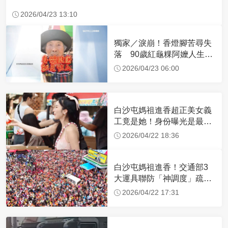
2026/04/23 13:10
獨家／淚崩！香燈腳苦尋失
落 90歲紅龜粿阿嬤人生謝
幕
2026/04/23 06:00
白沙屯媽祖進香超正美女義
工竟是她！身份曝光是最美
禮生 一輩子不結婚
2026/04/22 18:36
白沙屯媽祖進香！交通部3
大運具聯防「神調度」疏運
32.1萬創新高
2026/04/22 17:31