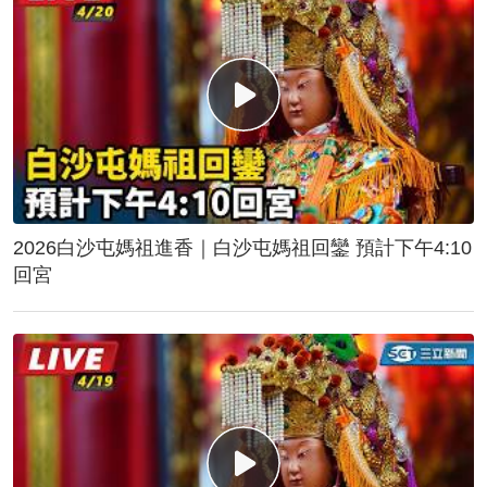
2026白沙屯媽祖進香｜白沙屯媽祖回鑾 預計下午4:10
回宮