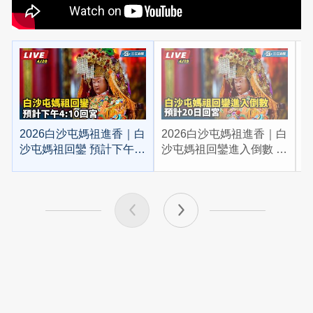
2026白沙屯媽祖進香｜白
2026白沙屯媽祖進香｜白
2
沙屯媽祖回鑾 預計下午
沙屯媽祖回鑾進入倒數 預
4:10回宮
計20日回宮