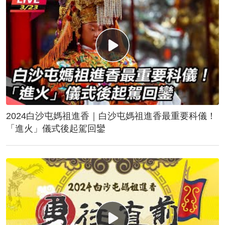
2024白沙屯媽祖進香｜白沙屯媽祖進香最重要科儀！
「進火」儀式後起駕回鑾