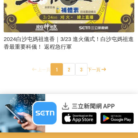
2024白沙屯媽祖進香｜3/23 進火儀式！白沙屯媽祖進
香最重要科儀！ 返程急行軍
1
2
3
上一頁
下一頁