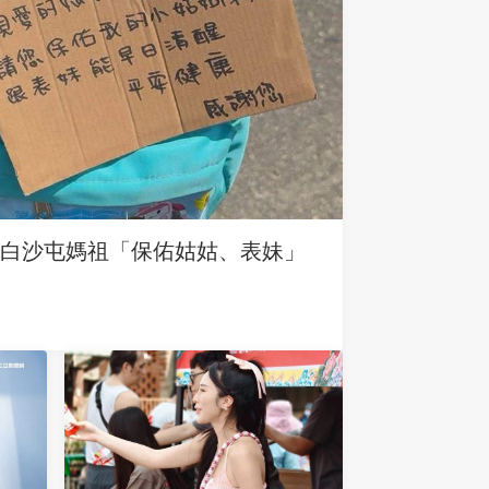
求白沙屯媽祖「保佑姑姑、表妹」