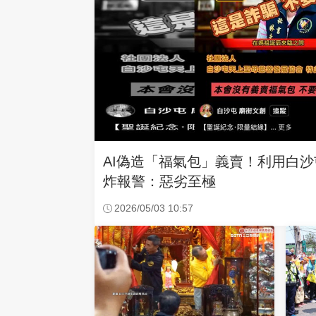
AI偽造「福氣包」義賣！利用白
炸報警：惡劣至極
2026/05/03 10:57