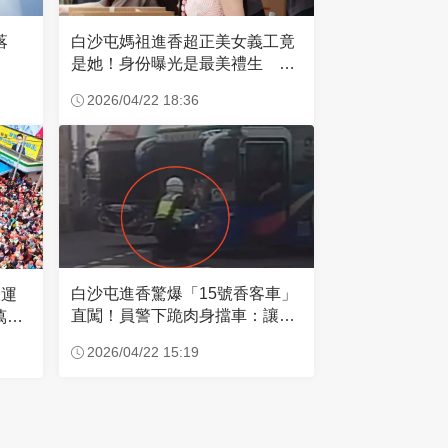
失落
白沙屯媽祖進香超正美女義工竟
是她！身份曝光是最美禮生 一
輩子不結婚
2026/04/22 18:36
白沙屯進香驚爆「15號香客車」
大運
直闖！員警下跪肉身擋車：讓行
萬創
人先過
2026/04/22 15:19