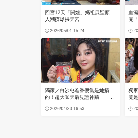
回宮12天「開爐」媽祖展聖顏
血
人潮擠爆拱天宮
克「
因
2026/05/01 15:24
20
獨家／白沙屯進香便當是她捐
獨
的！超大咖天后見證神蹟 一靠
竟是
近媽祖就爆哭
小
2026/04/23 16:53
20