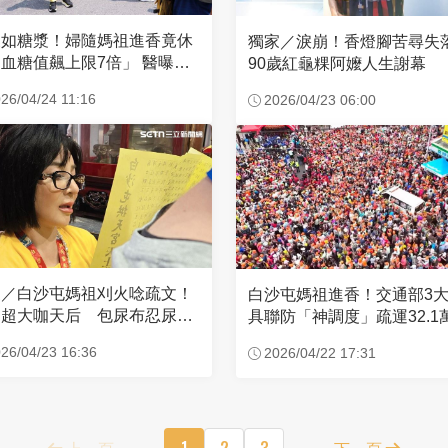
濃如糖漿！婦隨媽祖進香竟休
獨家／淚崩！香燈腳苦尋
血糖值飆上限7倍」 醫曝原
90歲紅龜粿阿嬤人生謝幕
26/04/24 11:16
2026/04/23 06:00
家／白沙屯媽祖刈火唸疏文！
白沙屯媽祖進香！交通部3
超大咖天后 包尿布忍尿5
具聯防「神調度」疏運32.1
時不喊累
新高
26/04/23 16:36
2026/04/22 17:31
上一頁
1
2
3
下一頁