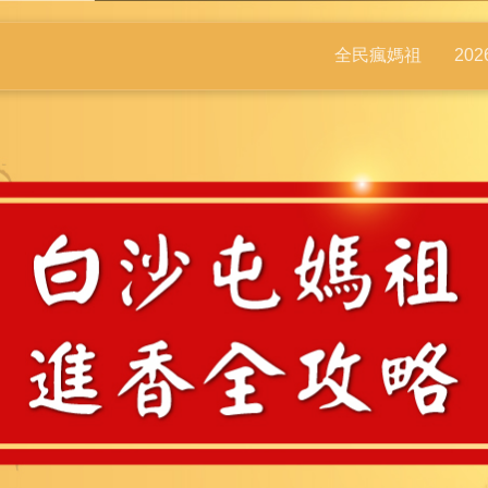
全民瘋媽祖
20