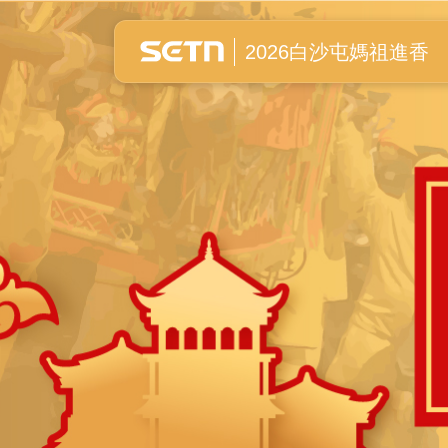
白沙屯媽祖進香全紀錄
2026白沙屯媽祖進香