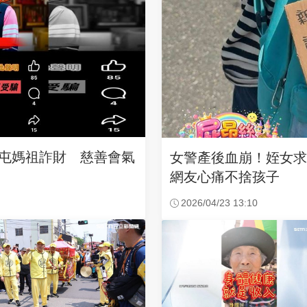
沙屯媽祖詐財 慈善會氣
女警產後血崩！姪女
網友心痛不捨孩子
2026/04/23 13:10