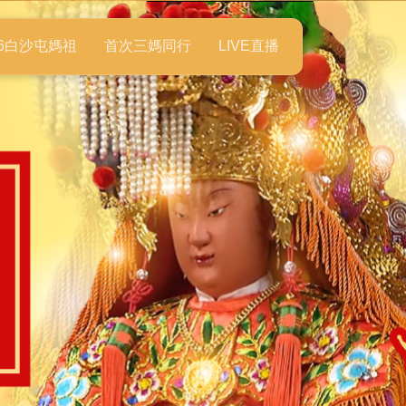
26白沙屯媽祖
首次三媽同行
LIVE直播