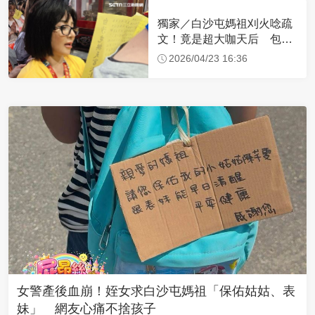
獨家／白沙屯媽祖刈火唸疏
文！竟是超大咖天后 包尿
布忍尿5小時不喊累
2026/04/23 16:36
女警產後血崩！姪女求白沙屯媽祖「保佑姑姑、表
妹」 網友心痛不捨孩子