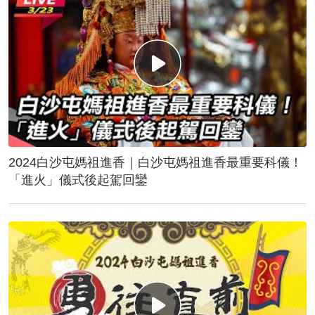
2024白沙屯媽祖進香｜白沙屯媽祖進香最重要科儀！
「進火」儀式後起駕回鑾