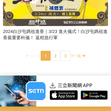
2024白沙屯媽祖進香｜3/23 進火儀式！白沙屯媽祖進
香最重要科儀！ 返程急行軍
1
2
3
上一頁
下一頁