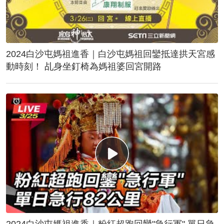
2024白沙屯媽祖進香｜白沙屯媽祖回鑾抵達拱天宮感
動時刻！ 乩身坐釘椅為媽祖婆回宮開路
2024白沙屯媽祖進香｜粉紅超跑回鑾"急行軍" 單日急