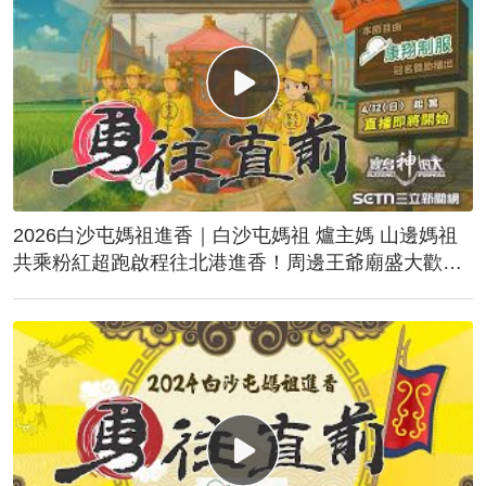
2026白沙屯媽祖進香｜白沙屯媽祖 爐主媽 山邊媽祖
共乘粉紅超跑啟程往北港進香！周邊王爺廟盛大歡
送！