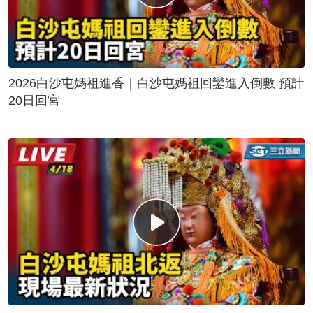
2026白沙屯媽祖進香｜白沙屯媽祖回鑾進入倒數 預計
20日回宮