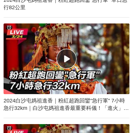
行82公里
2024白沙屯媽祖進香｜粉紅超跑回鑾"急行軍" 7小時
急行32km｜白沙屯媽祖進香最重要科儀！「進火」儀
式後起駕回鑾