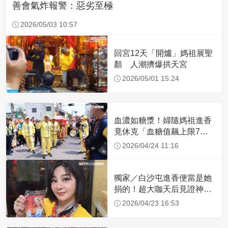
善會氣炸報警：惡劣至極
2026/05/03 10:57
回宮12天「開爐」媽祖展聖
顏 人潮擠爆拱天宮
2026/05/01 15:24
血濃如糖漿！婦隨媽祖進香
竟休克「血糖值飆上限7
倍」 醫曝原因
2026/04/24 11:16
獨家／白沙屯進香便當是她
捐的！超大咖天后見證神
蹟 一靠近媽祖就爆哭
2026/04/23 16:53