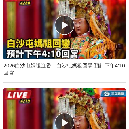
2026白沙屯媽祖進香｜白沙屯媽祖回鑾 預計下午4:10
回宮