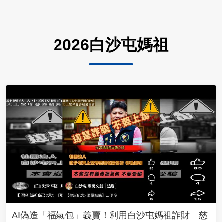
2026白沙屯媽祖
AI偽造「福氣包」義賣！利用白沙屯媽祖詐財 慈