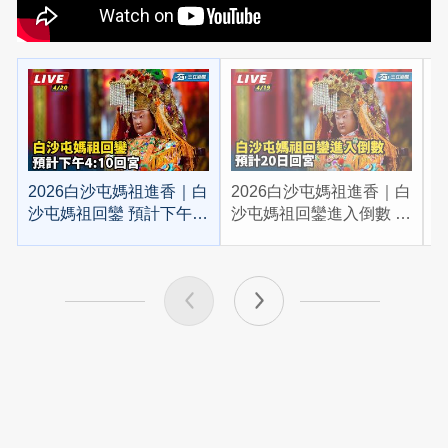
2026白沙屯媽祖進香｜白
2026白沙屯媽祖進香｜白
2
沙屯媽祖回鑾 預計下午
沙屯媽祖回鑾進入倒數 預
4:10回宮
計20日回宮