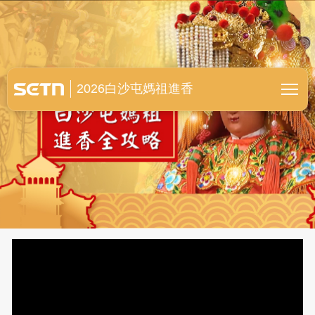
白沙屯媽祖進香全紀錄
2026白沙屯媽祖進香