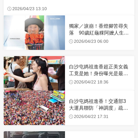
2026/04/23 13:10
獨家／淚崩！香燈腳苦尋失
落 90歲紅龜粿阿嬤人生謝
幕
2026/04/23 06:00
白沙屯媽祖進香超正美女義
工竟是她！身份曝光是最美
禮生 一輩子不結婚
2026/04/22 18:36
白沙屯媽祖進香！交通部3
大運具聯防「神調度」疏運
32.1萬創新高
2026/04/22 17:31