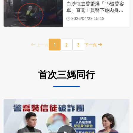
白沙屯進香驚爆「15號香客
車」直闖！員警下跪肉身擋
車：讓行人先過
2026/04/22 15:19
1
2
3
上一頁
下一頁
首次三媽同行