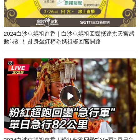
2024白沙屯媽祖進香｜白沙屯媽祖回鑾抵達拱天宮感
動時刻！ 乩身坐釘椅為媽祖婆回宮開路
2024白沙屯媽祖進香｜粉紅超跑回鑾"急行軍" 單日急