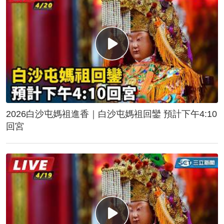
2026白沙屯媽祖進香｜白沙屯媽祖回鑾 預計下午4:10
回宮