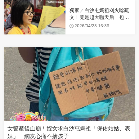
獨家／白沙屯媽祖刈火唸疏
文！竟是超大咖天后 包尿
布忍尿5小時不喊累
2026/04/23 16:36
女警產後血崩！姪女求白沙屯媽祖「保佑姑姑、表
妹」 網友心痛不捨孩子