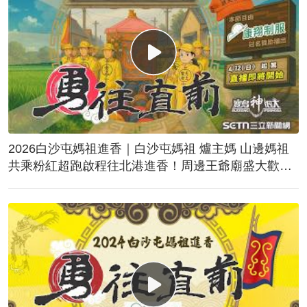
2026白沙屯媽祖進香｜白沙屯媽祖 爐主媽 山邊媽祖
共乘粉紅超跑啟程往北港進香！周邊王爺廟盛大歡
送！