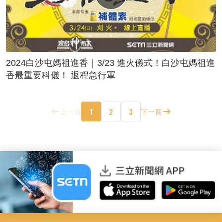
2024白沙屯媽祖進香｜3/23 進火儀式！白沙屯媽祖進
香最重要科儀！ 返程急行軍
1
2
3
上一頁
下一頁