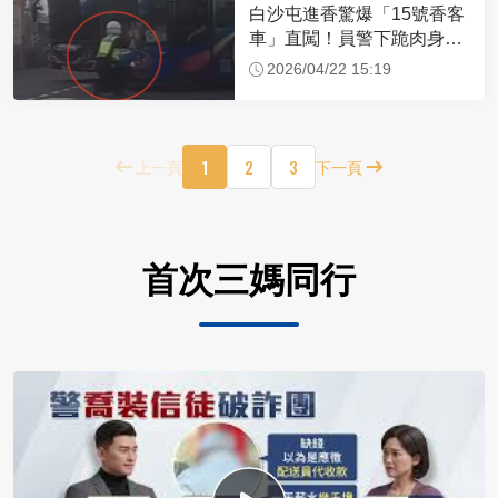
白沙屯進香驚爆「15號香客
車」直闖！員警下跪肉身擋
車：讓行人先過
2026/04/22 15:19
1
2
3
上一頁
下一頁
首次三媽同行