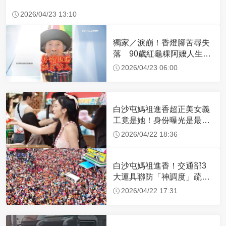
2026/04/23 13:10
獨家／淚崩！香燈腳苦尋失
落 90歲紅龜粿阿嬤人生謝
幕
2026/04/23 06:00
白沙屯媽祖進香超正美女義
工竟是她！身份曝光是最美
禮生 一輩子不結婚
2026/04/22 18:36
白沙屯媽祖進香！交通部3
大運具聯防「神調度」疏運
32.1萬創新高
2026/04/22 17:31