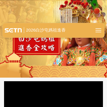
白沙屯媽祖進香全紀錄
2026白沙屯媽祖進香