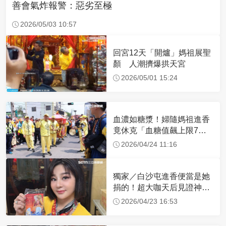
善會氣炸報警：惡劣至極
2026/05/03 10:57
回宮12天「開爐」媽祖展聖
顏 人潮擠爆拱天宮
2026/05/01 15:24
血濃如糖漿！婦隨媽祖進香
竟休克「血糖值飆上限7
倍」 醫曝原因
2026/04/24 11:16
獨家／白沙屯進香便當是她
捐的！超大咖天后見證神
蹟 一靠近媽祖就爆哭
2026/04/23 16:53