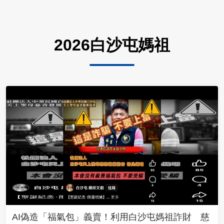
2026白沙屯媽祖
AI偽造「福氣包」義賣！利用白沙屯媽祖詐財 慈