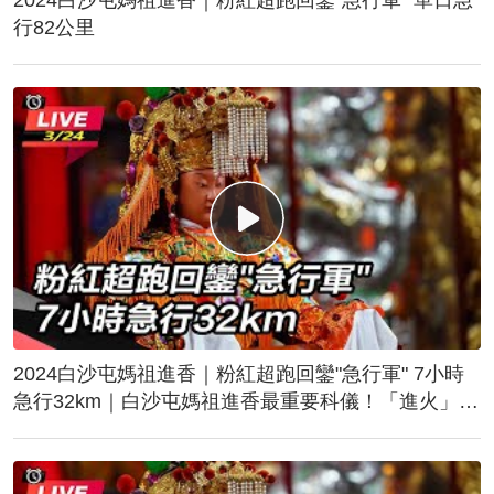
行82公里
2024白沙屯媽祖進香｜粉紅超跑回鑾"急行軍" 7小時
急行32km｜白沙屯媽祖進香最重要科儀！「進火」儀
式後起駕回鑾