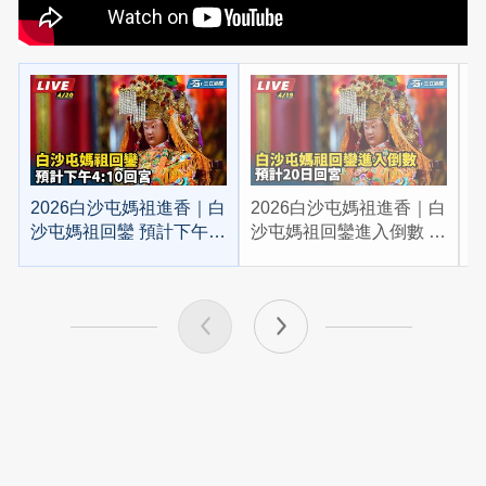
2026白沙屯媽祖進香｜白
2026白沙屯媽祖進香｜白
2
沙屯媽祖回鑾 預計下午
沙屯媽祖回鑾進入倒數 預
4:10回宮
計20日回宮