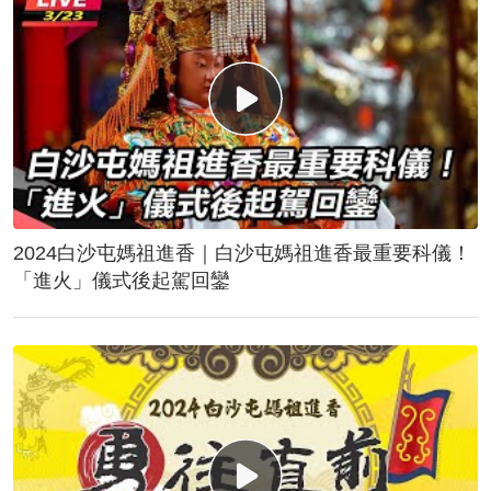
2024白沙屯媽祖進香｜白沙屯媽祖進香最重要科儀！
「進火」儀式後起駕回鑾