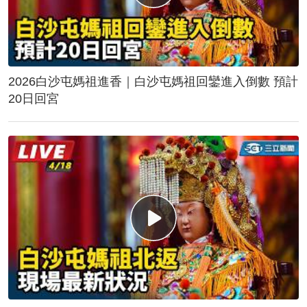
2026白沙屯媽祖進香｜白沙屯媽祖回鑾進入倒數 預計
20日回宮