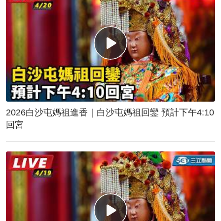
2026白沙屯媽祖進香｜白沙屯媽祖回鑾 預計下午4:10
回宮