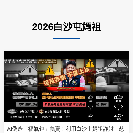
2026白沙屯媽祖
AI偽造「福氣包」義賣！利用白沙屯媽祖詐財 慈