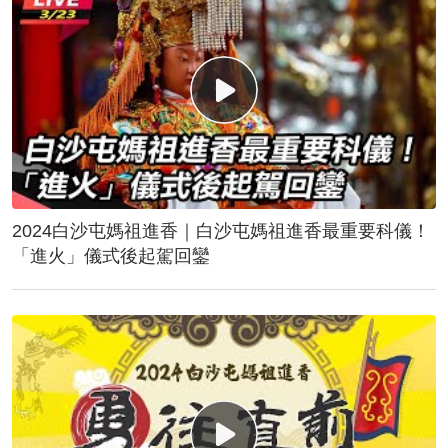
2024白沙屯媽祖進香｜白沙屯媽祖進香最重要科儀！
「進火」儀式後起駕回鑾