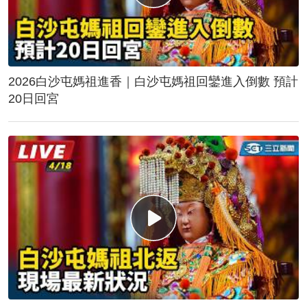
2026白沙屯媽祖進香｜白沙屯媽祖回鑾進入倒數 預計
20日回宮