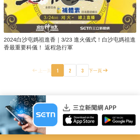
2024白沙屯媽祖進香｜3/23 進火儀式！白沙屯媽祖進
香最重要科儀！ 返程急行軍
1
2
3
上一頁
下一頁