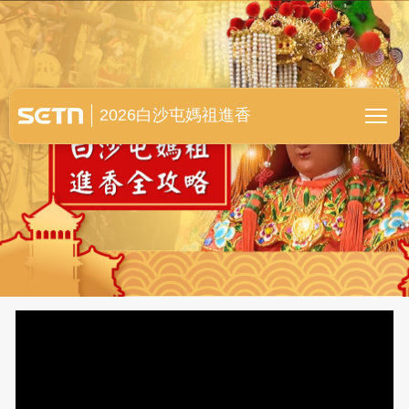
白沙屯媽祖進香全紀錄
2026白沙屯媽祖進香