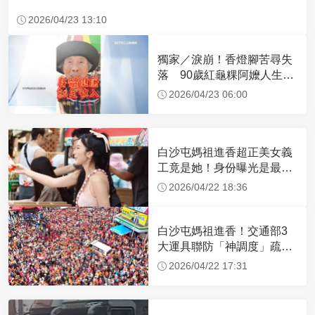
2026/04/23 13:10
獨家／淚崩！香燈腳苦尋失
落 90歲紅龜粿阿嬤人生謝
幕
2026/04/23 06:00
白沙屯媽祖進香超正美女義
工竟是她！身份曝光是最美
禮生 一輩子不結婚
2026/04/22 18:36
白沙屯媽祖進香！交通部3
大運具聯防「神調度」疏運
32.1萬創新高
2026/04/22 17:31