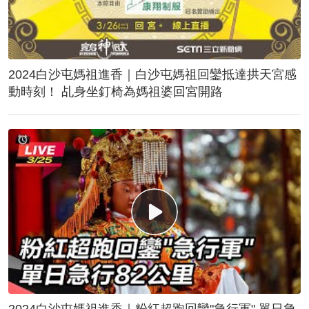
2024白沙屯媽祖進香｜白沙屯媽祖回鑾抵達拱天宮感
動時刻！ 乩身坐釘椅為媽祖婆回宮開路
2024白沙屯媽祖進香｜粉紅超跑回鑾"急行軍" 單日急