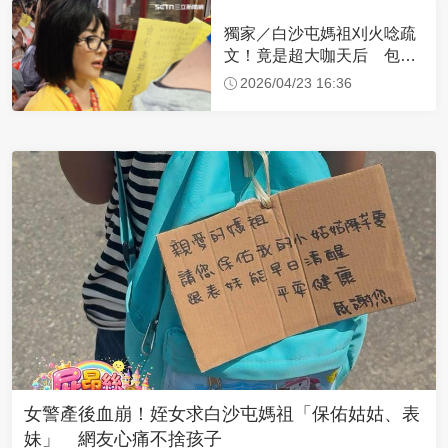
獨家／白沙屯媽祖刈火唸疏
文！竟是超大咖天后 包尿
布忍尿5小時不喊累
2026/04/23 16:36
女警產後血崩！姪女求白沙屯媽祖「保佑姑姑、表
妹」 網友心痛不捨孩子