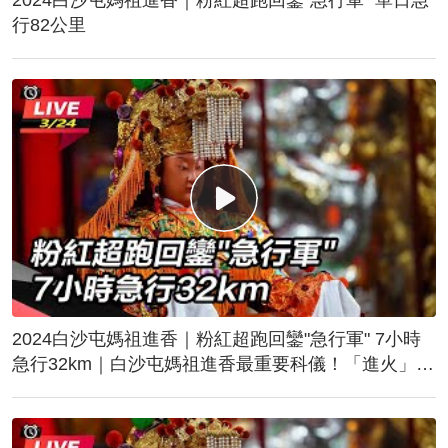
行82公里
2024白沙屯媽祖進香｜粉紅超跑回鑾"急行軍" 7小時
急行32km｜白沙屯媽祖進香最重要科儀！「進火」儀
式後起駕回鑾