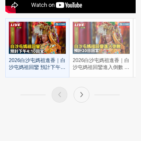
2026白沙屯媽祖進香｜白
2026白沙屯媽祖進香｜白
2
沙屯媽祖回鑾 預計下午
沙屯媽祖回鑾進入倒數 預
4:10回宮
計20日回宮