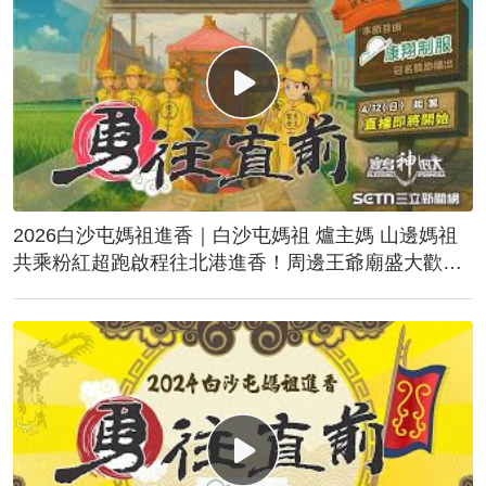
2026白沙屯媽祖進香｜白沙屯媽祖 爐主媽 山邊媽祖
共乘粉紅超跑啟程往北港進香！周邊王爺廟盛大歡
送！