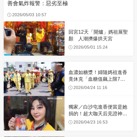
善會氣炸報警：惡劣至極
2026/05/03 10:57
回宮12天「開爐」媽祖展聖
顏 人潮擠爆拱天宮
2026/05/01 15:24
血濃如糖漿！婦隨媽祖進香
竟休克「血糖值飆上限7
倍」 醫曝原因
2026/04/24 11:16
獨家／白沙屯進香便當是她
捐的！超大咖天后見證神
蹟 一靠近媽祖就爆哭
2026/04/23 16:53