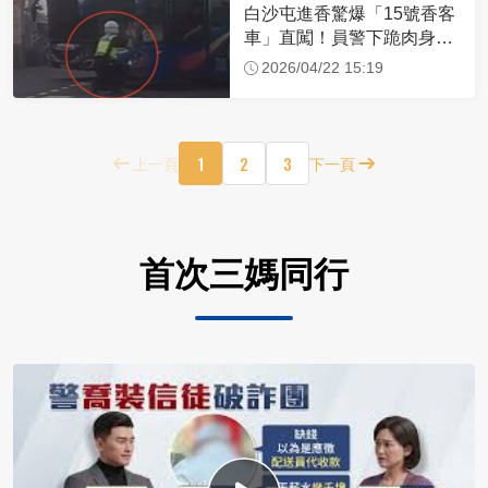
白沙屯進香驚爆「15號香客
車」直闖！員警下跪肉身擋
車：讓行人先過
2026/04/22 15:19
1
2
3
上一頁
下一頁
首次三媽同行