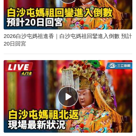
2026白沙屯媽祖進香｜白沙屯媽祖回鑾進入倒數 預計
20日回宮