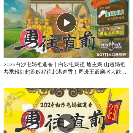
2026白沙屯媽祖進香｜白沙屯媽祖 爐主媽 山邊媽祖
共乘粉紅超跑啟程往北港進香！周邊王爺廟盛大歡
送！