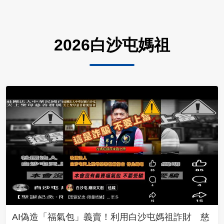
2026白沙屯媽祖
AI偽造「福氣包」義賣！利用白沙屯媽祖詐財 慈