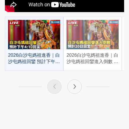
2026白沙屯媽祖進香｜白
2026白沙屯媽祖進香｜白
2
沙屯媽祖回鑾 預計下午
沙屯媽祖回鑾進入倒數 預
4:10回宮
計20日回宮