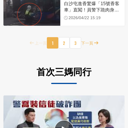
白沙屯進香驚爆「15號香客
車」直闖！員警下跪肉身擋
車：讓行人先過
2026/04/22 15:19
1
2
3
上一頁
下一頁
首次三媽同行