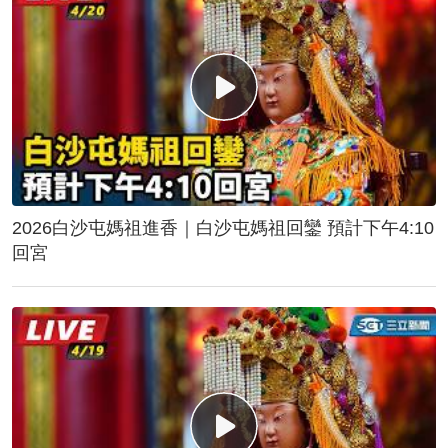
2026白沙屯媽祖進香｜白沙屯媽祖回鑾 預計下午4:10
回宮