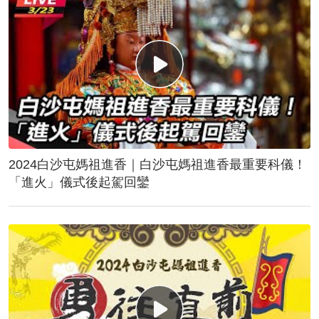
2024白沙屯媽祖進香｜白沙屯媽祖進香最重要科儀！
「進火」儀式後起駕回鑾