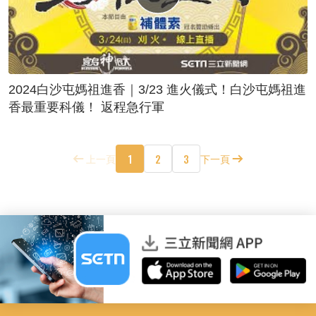
2024白沙屯媽祖進香｜3/23 進火儀式！白沙屯媽祖進
香最重要科儀！ 返程急行軍
1
2
3
上一頁
下一頁