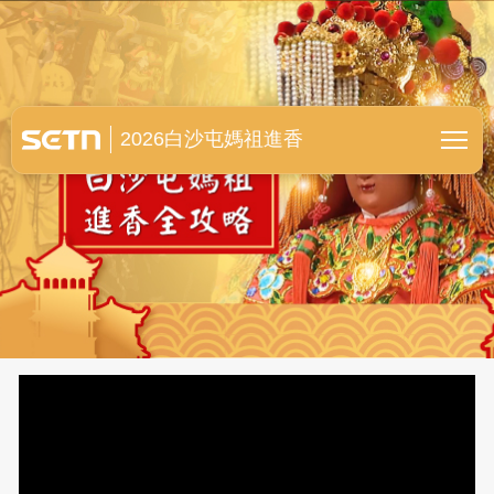
白沙屯媽祖進香全紀錄
2026白沙屯媽祖進香