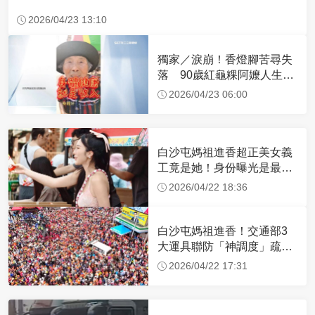
2026/04/23 13:10
獨家／淚崩！香燈腳苦尋失
落 90歲紅龜粿阿嬤人生謝
幕
2026/04/23 06:00
白沙屯媽祖進香超正美女義
工竟是她！身份曝光是最美
禮生 一輩子不結婚
2026/04/22 18:36
白沙屯媽祖進香！交通部3
大運具聯防「神調度」疏運
32.1萬創新高
2026/04/22 17:31