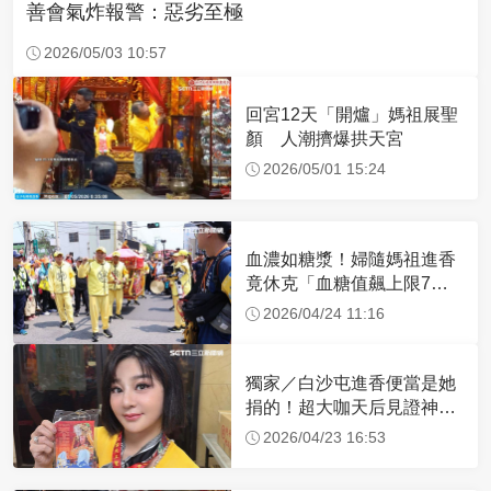
善會氣炸報警：惡劣至極
2026/05/03 10:57
回宮12天「開爐」媽祖展聖
顏 人潮擠爆拱天宮
2026/05/01 15:24
血濃如糖漿！婦隨媽祖進香
竟休克「血糖值飆上限7
倍」 醫曝原因
2026/04/24 11:16
獨家／白沙屯進香便當是她
捐的！超大咖天后見證神
蹟 一靠近媽祖就爆哭
2026/04/23 16:53