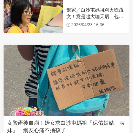
獨家／白沙屯媽祖刈火唸疏
文！竟是超大咖天后 包尿
布忍尿5小時不喊累
2026/04/23 16:36
女警產後血崩！姪女求白沙屯媽祖「保佑姑姑、表
妹」 網友心痛不捨孩子