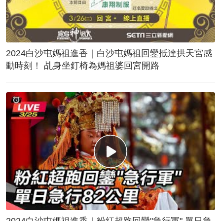
2024白沙屯媽祖進香｜白沙屯媽祖回鑾抵達拱天宮感
動時刻！ 乩身坐釘椅為媽祖婆回宮開路
2024白沙屯媽祖進香｜粉紅超跑回鑾"急行軍" 單日急