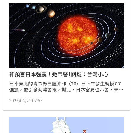
神預言日本強震！她示警1關鍵：台灣小心
日本東北的青森縣三陸沖昨（20）日下午發生規模7.7
強震，並引發海嘯警報，對此，日本當局也示警，未來
一週周邊地區發生規模8以上餘震的機率，約為平常的
2026/04/21 02:53
10倍。對此，命理師李靜唯表示，火星與土星20日精
準合相於13度，形成恐怖的「死神十字架」相位，是地
殼與靈魂同步震盪的焦灼時刻，警告現正處於百年一遇
的「業力臨界點」！