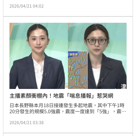
報新聞時，被發現幾乎是全素顏入鏡，且呼吸相當急
2026/04/21 04:02
促，聲音甚至微微顫抖。對此，日網傳出她其實當時休
假在家，地震發生後衝回電視台，似乎還因緊張一度出
現過度換氣症候群的症狀，如此敬業的態度也讓日本網
友十分心疼，相關話題也引發熱議。
主播素顏衝棚內！地震「喘息播報」惹哭網
日本長野縣本月18日接連發生多起地震，其中下午1時
20分發生的規模5.0強震，震度一度達到「5強」，震驚
當地民眾。而在這場突發天災中，NHK長野放送局主播
2026/04/21 03:38
稻井清香的一段播報畫面，意外成為日本社群媒體關注
與討論焦點。（記者唐家興）