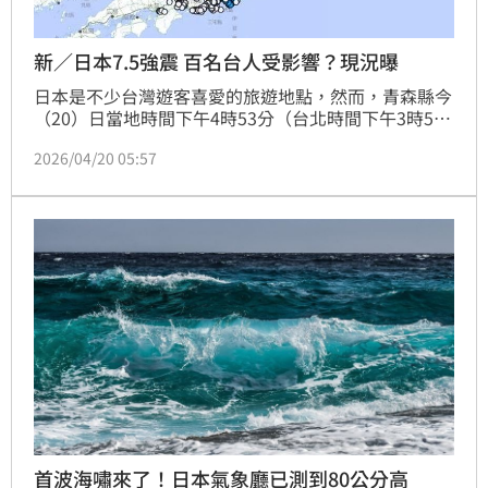
新／日本7.5強震 百名台人受影響？現況曝
日本是不少台灣遊客喜愛的旅遊地點，然而，青森縣今
（20）日當地時間下午4時53分（台北時間下午3時53
分）發生地震，規模從先前的7.4上修到7.5。至於當地
2026/04/20 05:57
台灣遊客是否受到影響，東南旅遊表示，目前整體行程
未受影響，皆正常進行中。
首波海嘯來了！日本氣象廳已測到80公分高