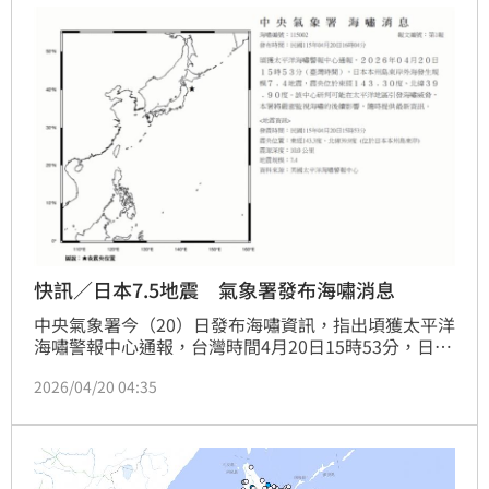
快訊／日本7.5地震 氣象署發布海嘯消息
中央氣象署今（20）日發布海嘯資訊，指出頃獲太平洋
海嘯警報中心通報，台灣時間4月20日15時53分，日本
本州島東岸外海發生規模7.4地震，震央位於東經
2026/04/20 04:35
143.30度、北緯39.90度，該中心研判可能在太平洋地
區引發海嘯威脅，氣象署指出，將嚴密監視海嘯的後續
影響，隨時提供最新資訊。根據日本氣象廳觀測，稍早
將地震規模上修至7.5。