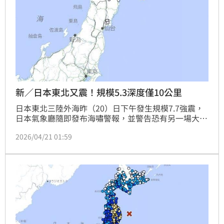
新／日本東北又震！規模5.3深度僅10公里
日本東北三陸外海昨（20）日下午發生規模7.7強震，
日本氣象廳隨即發布海嘯警報，並警告恐有另一場大地
震發生的可能。今（21）日三陸外海再度發生芮氏規模
2026/04/21 01:59
5.3地震，震源深度僅10公里。