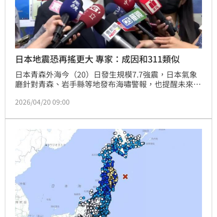
日本地震恐再搖更大 專家：成因和311類似
日本青森外海今（20）日發生規模7.7強震，日本氣象
廳針對青森、岩手縣等地發布海嘯警報，也提醒未來千
島海溝與日本海溝周邊發生「更大規模地震」的可能性
2026/04/20 09:00
提高。此外，前中央氣象局地震測報中心主任郭鎧紋指
出，本次地震成因與311大地震類似、都發生在日本海
溝，但這次震央較311偏北，推斷該處發生地震有向北
推進的趨勢。