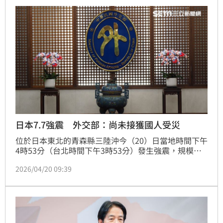
日本7.7強震 外交部：尚未接獲國人受災
位於日本東北的青森縣三陸沖今（20）日當地時間下午
4時53分（台北時間下午3時53分）發生強震，規模從
先前的7.4上修到7.7。日本氣象廳也針對東北與北海道
2026/04/20 09:39
太平洋沿岸發布海嘯警報，目前也傳出部分區域發生停
電的狀況。我國外交部表示，「第一時間已致電日方」
表達慰問，目前也尚未接獲國人受災。