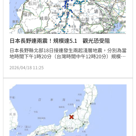
日本長野連兩震！規模達5.1 觀光恐受阻
日本長野縣北部18日接連發生兩起淺層地震，分別為當
地時間下午1時20分（台灣時間中午12時20分）規模
5.0，以及下午2時54分（台灣時間下午1時54分）規模
2026/04/18 11:25
5.1，兩起地震震源深度皆約10公里，最大震度分別達5
強與5弱。日本氣象廳指出，兩起地震震央皆位於長野
縣北部，均無引發海嘯風險。