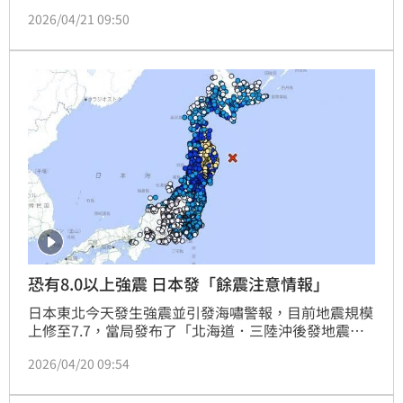
一週周邊地區發生規模8以上餘震的機率，約為平常的
2026/04/21 09:50
10倍，因此要多加小心。
恐有8.0以上強震 日本發「餘震注意情報」
日本東北今天發生強震並引發海嘯警報，目前地震規模
上修至7.7，當局發布了「北海道．三陸沖後發地震
（餘震）注意情報」，警告發生規模8.0或以上地震的
2026/04/20 09:54
風險增加。