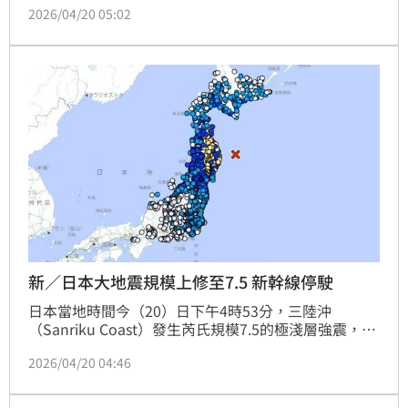
2026/04/20 05:02
町也火速發布避難令，要求沿岸居民儘速撤離；而日本
首相高市早苗則表示，相關單位正在積極進行救災工
作，再次呼籲海嘯警戒地區的居民，立即撤離至地勢較
高的地方。
新／日本大地震規模上修至7.5 新幹線停駛
日本當地時間今（20）日下午4時53分，三陸沖
（Sanriku Coast）發生芮氏規模7.5的極淺層強震，深
度僅10公里；日本氣象廳已對此發布海嘯警報。雖然目
2026/04/20 04:46
前尚未有重大災情傳出，但地震仍造成了不小影響，如
東日本鐵路公司宣布，東北新幹線部分路段緊急停駛。