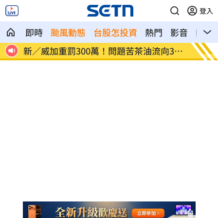
登入
即時
颱風動態
台股怎投資
熱門
影音
熱搜
無此
新／威加重罰300萬！問題苦茶油流向3縣
毒油案
市
問