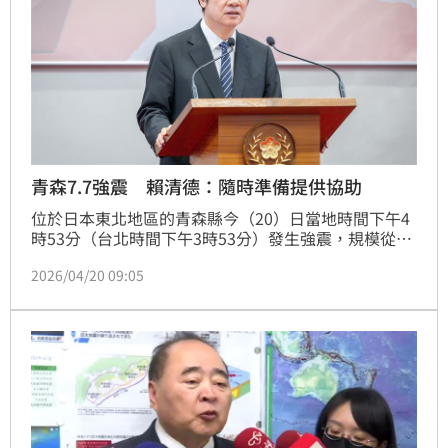
青森7.7強震 賴清德：隨時準備提供協助
位於日本東北地區的青森縣今（20）日當地時間下午4
時53分（台北時間下午3時53分）發生強震，規模從先
前的7.4上修到7.7。不只新幹線一度停駛，日本氣象廳
2026/04/20 09:05
也針對東北與北海道太平洋沿岸發布海嘯警報，呼籲民
眾往高處移動。關於日本今日發生的強震，總統最新發
聲至上慰問，並表示「台灣與日本人民同在」。