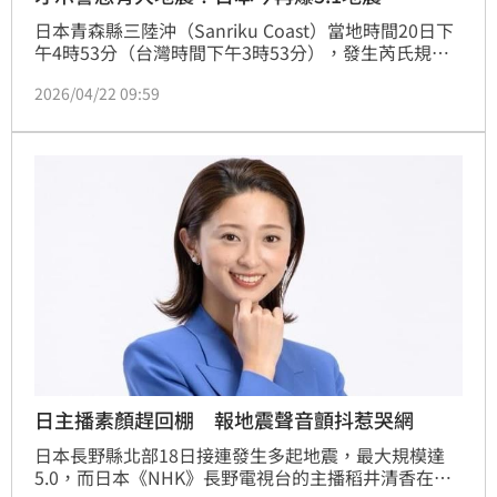
日本青森縣三陸沖（Sanriku Coast）當地時間20日下
午4時53分（台灣時間下午3時53分），發生芮氏規模
7.7強震，後來，日本內閣府與氣象廳發布地震注意情
2026/04/22 09:59
報，提醒民眾做好防災準備。今（22）日稍早09時01
分（台灣時間08時01分），青森縣東方外海發生芮氏
規模5.1地震，包括岩手縣、宮城縣等地都受到影響。
日主播素顏趕回棚 報地震聲音顫抖惹哭網
日本長野縣北部18日接連發生多起地震，最大規模達
5.0，而日本《NHK》長野電視台的主播稻井清香在播