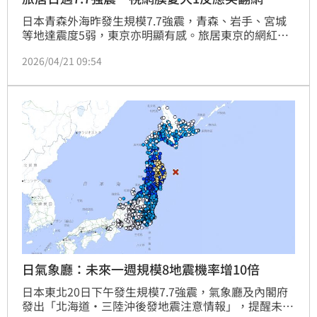
日本青森外海昨發生規模7.7強震，青森、岩手、宮城
等地達震度5弱，東京亦明顯有感。旅居東京的網紅視
網膜從15樓住處感受劇烈搖晃，驚恐發文報平安，並提
2026/04/21 09:54
醒在日旅客注意安全。然而，愛犬「柚子」卻在強震中
熟睡，完全無感，呆萌反應讓網友笑翻。日本氣象廳已
發布「北海道．三陸沖後發地震注意情報」，警告可能
發生規模8.0以上地震，呼籲民眾提高警覺。
日氣象廳：未來一週規模8地震機率增10倍
日本東北20日下午發生規模7.7強震，氣象廳及內閣府
發出「北海道・三陸沖後發地震注意情報」，提醒未來