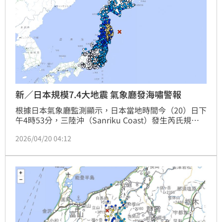
新／日本規模7.4大地震 氣象廳發海嘯警報
根據日本氣象廳監測顯示，日本當地時間今（20）日下
午4時53分，三陸沖（Sanriku Coast）發生芮氏規模
7.4的極淺層強震，深度僅10公里，多地觀測到劇烈搖
2026/04/20 04:12
晃，日本氣象廳隨後也發布海嘯警報。