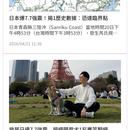
日本爆7.7強震！揭1歷史數據：恐達臨界點
日本青森縣三陸沖（Sanriku Coast）當地時間20日下
午4時53分（台灣時間下午3時53分），發生芮氏規模
7.7強震，後來，日本內閣府與氣象廳發布「北海道・
2026/04/21 11:36
三陸近海後發地震注意情報」持續受矚。對此，日旅達
人林氏璧提表示，目前該地被認為處於迎來巨大地震伴
隨海嘯的臨界點，呼籲大家提前做好防災準備。
旅居日遇7.7強震 視網膜愛犬1反應笑翻網