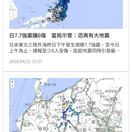
日7.7強震釀6傷 當局示警：恐再有大地震
日本東北三陸外海昨日下午發生規模7.7強震，至今日
上午為止，通報至少6人受傷，這起地震同時引發最高
80公分的海嘯波，幸未傳出重大災損。當局不排除有另
2026/04/21 12:57
一場大地震的可能。