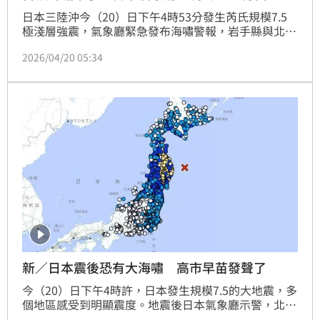
日本三陸沖今（20）日下午4時53分發生芮氏規模7.5
極淺層強震，氣象廳緊急發布海嘯警報，岩手縣與北海
道太平洋沿岸首當其衝。目前岩手縣釜石已於5時19分
2026/04/20 05:34
觀測到第一波海嘯，久慈港更測得80公分高海嘯。氣象
廳緊急召開記者會，強調海嘯恐分波來襲，且實際高度
可能更高，無法保證最大波已出現。呼籲岩手縣、北海
道沿海居民立即撤離至高處，北海道豐頃町、廣尾町已
發布避難令，務必提高警覺，確保人身安全。
新／日本震後恐有大海嘯 高市早苗發聲了
今（20）日下午4時許，日本發生規模7.5的大地震，多
個地區感受到明顯震度。地震後日本氣象廳示警，北海
道太平洋沿岸恐遭遇海嘯，如今當地的豐公頃町、廣尾