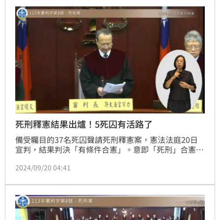
在2年內檢討修正。另有4種情形，死囚得依法請求檢察
總長提起非常上訴。
死刑釋憲結果出爐！5死囚有活路了
備受矚目的37名死囚聲請死刑釋憲案，憲法法庭20日
宣判，結果判決「有條件合憲」。意即「死刑」合憲，
但限縮其條件。其中有5名死囚分別因強制辯護制度、
2024/09/20 04:41
有心智缺陷等障礙及自我辯護能力不足等原因，可透過
請求檢察總長提起非常上訴，爭取活路。