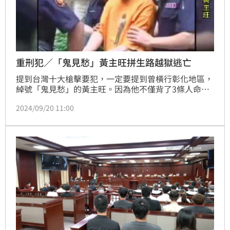
重刑犯／「鬼見愁」黃主旺拼生路越獄逃亡
提到台灣十大槍擊要犯，一定要提到曾橫行彰化地區，
綽號「鬼見愁」的黃主旺。因為他不僅背了3條人命，
連警察都敢打，甚至買通看守所管理員，越獄逃亡，震
2024/09/20 11:00
撼全台。黃主旺於2015年6月5日在台中監獄槍決伏
法，據了解，即便是如此兇狠的人，得知自己被判死
刑，還是希望法官能放他一條生路，委託律師臨時提起
非常上訴，但終究還是逃不過該來的制裁。