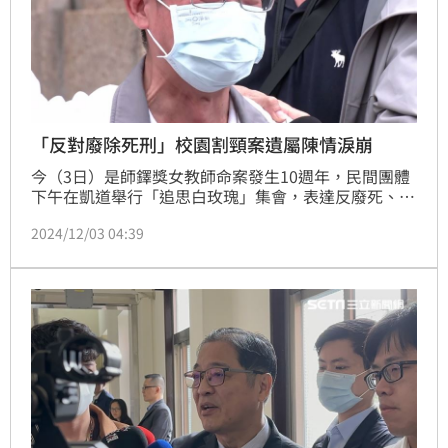
「反對廢除死刑」校園割頸案遺屬陳情淚崩
今（3日）是師鐸獎女教師命案發生10週年，民間團體
下午在凱道舉行「追思白玫瑰」集會，表達反廢死、拒
絕廢死大法官訴求，並由國民黨立委吳宗憲、王鴻薇、
2024/12/03 04:39
林沛祥等人陪同前往司法院、最高檢察署遞交陳情書。
校園割頸案被害者家屬楊爸爸指出，判郭生9年，林生8
年有期徒刑，他兒子卻換來不公判決，作為父母實在無
法接受，公平正義在哪裡？情緒更一度崩潰，在現場淚
崩。因公殉職員警凃明誠的二姊喊話，「我堅決反對廢
除死刑」。