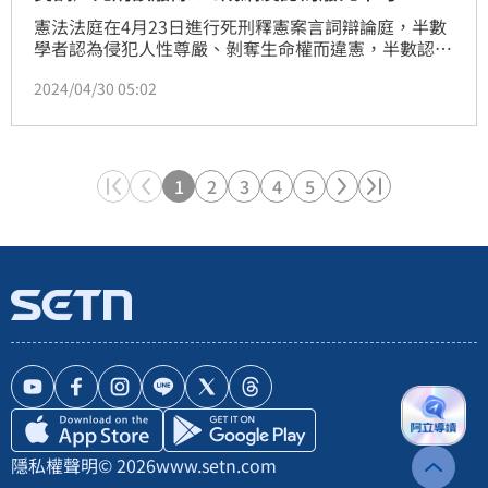
憲法法庭在4月23日進行死刑釋憲案言詞辯論庭，半數
學者認為侵犯人性尊嚴、剝奪生命權而違憲，半數認為
符合應報並罪有應得，憲法應追求「所有人」的正義，
2024/04/30 05:02
勿僅重視加害人，應合憲。《三立新聞網》為了解網友
對此議題看法，發起線上民調，結果一面倒，多數網友
認為「不該廢除死刑」。
1
2
3
4
5
隱私權聲明
© 2026
www.setn.com