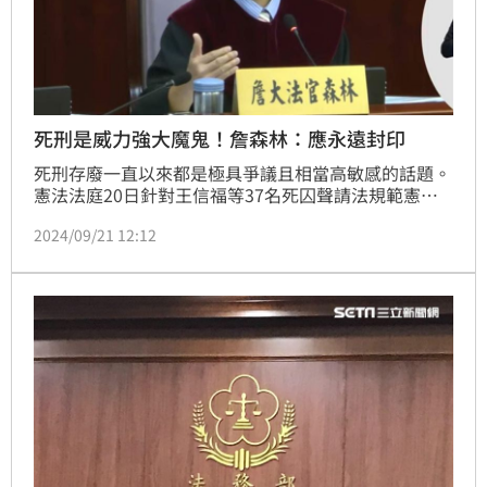
死刑是威力強大魔鬼！詹森林：應永遠封印
死刑存廢一直以來都是極具爭議且相當高敏感的話題。
憲法法庭20日針對王信福等37名死囚聲請法規範憲法
審查，判決死刑「部分合憲」，大法官詹森林更撰寫多
2024/09/21 12:12
達1萬7000字的意見書，堅決反對死刑，強調死刑制度
違反《憲法》保障生命權的旨意，以死償命並非實現正
義的核心要素。