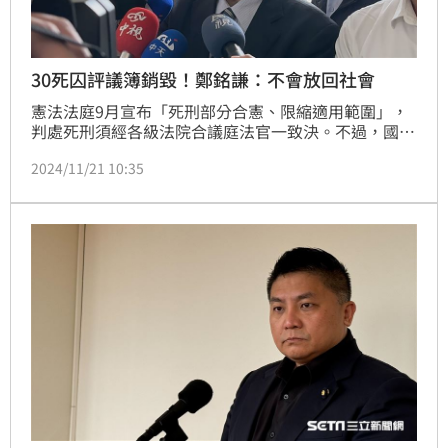
30死囚評議簿銷毀！鄭銘謙：不會放回社會
憲法法庭9月宣布「死刑部分合憲、限縮適用範圍」，
判處死刑須經各級法院合議庭法官一致決。不過，國民
黨立委吳宗憲19日表示，司法院查閱37名死刑犯卷宗
2024/11/21 10:35
的「法官評議簿」，其中有30件均因超過年限已銷毀而
不復存在，無法證明死刑犯審理法官是一致決，擔心死
刑犯恐回到普通法院成為一般被告，隨時可以要求回
家。對此，法務部長鄭銘謙今（21日）表示，不會有空
窗，不會放回到社會。