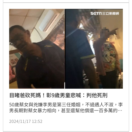
手被判死機率低，出獄後恐怕會對孩子動手，紛紛喊話
應判死。
目睹爸砍死媽！彰9歲男童悲喊：判他死刑
50歲蔡女與兇嫌李男是第三任婚姻，不過遇人不淑，李
男長期對蔡女暴力相向，甚至還幫他償還一百多萬的賭
債，未料這次又因要錢不成與蔡女發生衝突甚至要拿刀
2024/11/17 12:52
砍蔡女的女兒，勇母為救女兒肉身擋刀傷重不治。據了
解，該場慘劇，蔡女的女兒親眼目睹，當時在場還有一