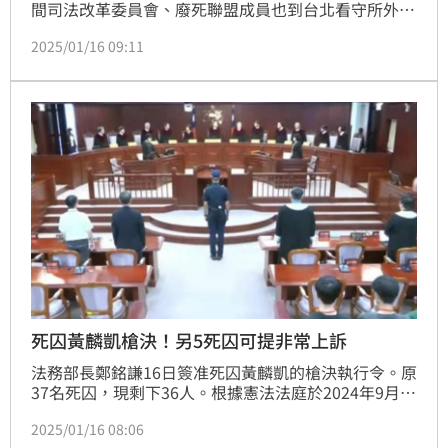
間司法改革委員會、廢死聯盟成員也到台北看守所外，
要求「槍下留人」，並發出聲明，強調已遞交非常上訴
2025/01/16 09:11
狀到法務部、最高檢察署。
死囚黃麟凱槍決！另5死囚可提非常上訴
法務部長鄭銘謙16日簽准死囚黃麟凱的槍決執行令。原
37名死囚，現剩下36人。根據憲法法庭於2024年9月
20日針對死囚聲請釋憲判決，結果「有條件合憲」，其
2025/01/16 08:06
中5名死囚分別因強制辯護制度、有心智缺陷等障礙及