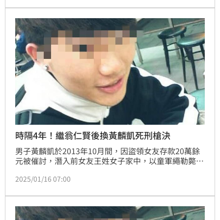
自我辯護能力不足等原因，可透過請求檢察總長提起非
常上訴，爭取活路。
時隔4年！繼翁仁賢後換黃麟凱死刑槍決
男子黃麟凱於2013年10月間，因盜領女友存款20萬餘
元被催討，潛入前女友王姓女子家中，以童軍繩勒斃王
女的母親後，待王女返家，再綑綁王女性侵得逞，以童
2025/01/16 07:00
軍繩勒斃王女。全案於2017年最高法院判決死刑定
讞。根據了解，法務部長鄭銘謙已簽准死刑令，於16日
晚間執行槍決。原本死囚共37人，現剩下36人。上一
次法務部執行死刑槍決，為法務部前部長蔡清祥於
2020年4月1日將總火燒死6親友的翁仁賢槍決。