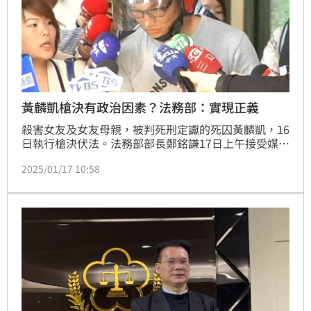
黃麟凱槍決有政治因素？法務部：實現正義
殺害女友及女友母親，被判死刑定讞的死囚黃麟凱，16
日執行槍決伏法。法務部部長鄭銘謙17日上午接受媒體
訪問時強調，此次執行完全沒有特殊考量或預設立場。
2025/01/17 10:58
法務部政務次長黃謀信也強調，絕對沒有所謂政治因素
或政治考量，執行的時間點也無所謂預定特定時間的問
題。