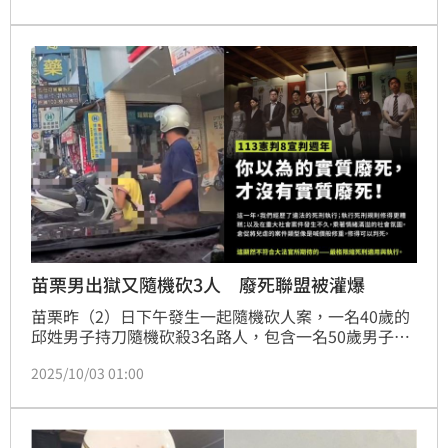
抗告確定。
苗栗男出獄又隨機砍3人 廢死聯盟被灌爆
苗栗昨（2）日下午發生一起隨機砍人案，一名40歲的
邱姓男子持刀隨機砍殺3名路人，包含一名50歲男子、
兩名女童遭刺傷，其中一名女童胸口中刀傷勢嚴重，據
2025/10/03 01:00
了解，兇嫌10年前也曾經因為吸毒，在超商拿剪刀刺殺
其它民眾，當時共4人受傷，沒想到服刑9年後出獄又再
犯，這起事件也讓「死刑」再度成為話題，「台灣廢除
死刑推動聯盟」的粉專則再度被灌爆。