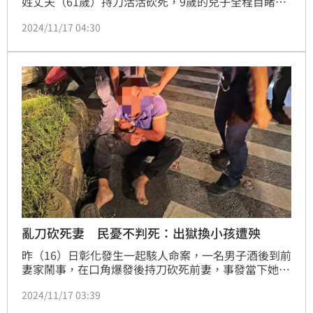
姓丈夫（61歲）持刀活活砍死，9歲的兒子全程目睹，
事發後男童頻哭喊「要媽媽」，甚至控訴「爸爸常常打
2024/11/17 04:30
人、要跟媽媽要錢」、「我也常被打」、「希望爸爸被
判死刑」等語。
亂刀砍死妻 民憂不判死：出獄換小孩遭殃
昨（16）日彰化發生一起駭人命案，一名男子酒後到前
妻家鬧事，在口角爆發後持刀砍死前妻，事發當下她的
26歲女兒、9歲兒子也在現場，目睹母親遭砍死，9歲
2024/11/17 03:39
兒子驚魂未定，害怕地表示「爸爸常常打人，希望爸爸
被判死刑」等。他的言論引起討論，不少民眾直言，凶