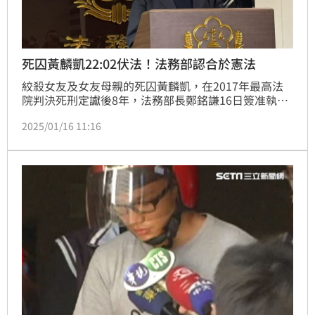
死囚黃麟凱22:02伏法！法務部認合於憲法
絞殺女友及女友母親的死囚黃麟凱，在2017年最高法
院判決死刑定讞後8年，法務部長鄭銘謙16日簽准執行
令，於16日晚間10點02分執行完畢伏法，並於10點23
2025/01/16 11:16
分由檢察官會同法醫師複驗，確認已經死亡。法務部22
點45分召開記者會說明，強調黃麟凱沒有聲請再審，也
沒有特別救濟程序進行中，符合憲法釋憲之意旨，在嚴
謹審核下，令准執行死刑槍決。