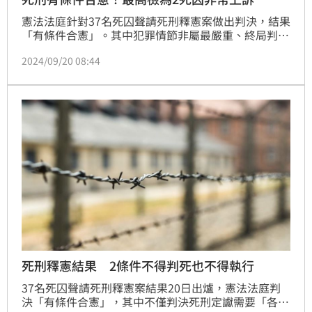
憲法法庭針對37名死囚聲請死刑釋憲案做出判決，結果
「有條件合憲」。其中犯罪情節非屬最嚴重、終局判決
不符強制辯護及言詞辯論制度者，或未有「合議庭法官
2024/09/20 08:44
一致決」者，可提起非常上訴。大法官並點名，死囚黃
春棋、陳憶隆的死刑判決，因「唯一死刑」規定違憲，
可提非常上訴。對此，最高檢察署除確定將為黃春棋2
人提起非常上訴，也表示37名死囚所犯情節各不同，將
就判決內容依法妥速辦理。
死刑釋憲結果 2條件不得判死也不得執行
37名死囚聲請死刑釋憲案結果20日出爐，憲法法庭判
決「有條件合憲」，其中不僅判決死刑定讞需要「各級