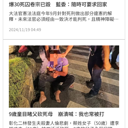
爆30死囚卷宗已毀 藍委：隨時可要求回家
大法官憲法法庭今年9月針對死刑做出部分違憲的解
釋，未來法官必須經由一致決才能判死，且精神障礙者
一律不可判死。對此，國民黨立委吳宗憲今（19日）指
2024/11/19 04:49
出，司法院查閱37名死刑犯卷宗的「法官評議簿」，其
中30件均因超過年限已銷毀而不復存在，無法證明這
30件的法官是一致決；「很遺憾的敬告國人，在37件
待執行的死刑犯中，至少超過30件的死刑案件將回歸普
通法院審理，他們隨時可以要求回家。」
9歲童目睹父砍死母 崩潰喊：我也常被打
彰化二林發生夫殺妻人倫悲劇，蔡姓女子（50歲）遭李