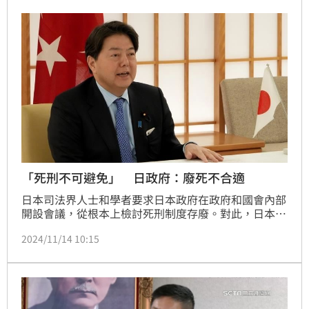
個年僅9歲的兒子，整夜驚惶未定，哭喊「要媽媽」，
「爸爸常常打人、要跟媽媽要錢，希望爸爸被判死
刑。」
「死刑不可避免」 日政府：廢死不合適
日本司法界人士和學者要求日本政府在政府和國會內部
開設會議，從根本上檢討死刑制度存廢。對此，日本官
房長官林芳正今天表示，對於情節重大的凶惡犯罪，死
2024/11/14 10:15
刑的存在不可避免，政府不考慮開設相關會議。