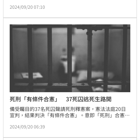
法院」合議庭法官「一致決」，有身心障礙、心智缺陷
2024/09/20 07:10
者，無論判決前、判決後，都「不得科處死刑」，即使
已經判死定讞，也不得執行。
死刑「有條件合憲」 37死囚逃死生路開
備受矚目的37名死囚聲請死刑釋憲案，憲法法庭20日
宣判，結果判決「有條件合憲」。意即「死刑」合憲，
但限縮其條件。統整一共有4種故意殺人罪類型之最重
2024/09/20 06:39
本刑為死刑部分合憲。但有8種情形，現行刑事訴訟
法、監獄行刑法、刑法未有明文規定，有違憲之虞，需