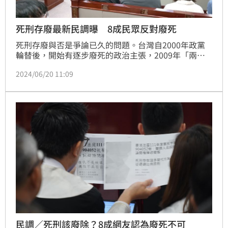
死刑存廢最新民調曝 8成民眾反對廢死
死刑存廢與否是爭論已久的問題。台灣自2000年政黨
輪替後，開始有逐步廢死的政治主張，2009年「兩公
約」國內法化，法院判死的案件量大減。中華人權協
2024/06/20 11:09
會、台灣審議民主協會今公布「死刑存廢」民意調查報
告，結果顯示高達83％民眾不贊同廢除死刑，且有
88%民眾認為在死刑尚未廢除之前，死囚應依法執行死
刑，顯示台灣民眾反對廢除死刑具有穩定、高度共識，
憲法法庭應審慎採用作為審判重要參考。記者莊淇鈞／
台北報導
民調／死刑該廢除？8成網友認為廢死不可