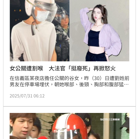
女公關遭割喉 大法官「挺廢死」再掀怒火
在信義區某夜店擔任公關的谷女，昨（30）日遭劉姓前
男友在停車場埋伏，朝她喉部、後頸、胸部和腹部猛刺
30刀，傷重不治。死者妹妹步出警局時，對著媒體氣憤
2025/07/31 06:12
喊話：「台灣殺人沒有死刑！」加上嫌犯似乎已擬好脫
罪之詞，相關話題再度引發PTT鄉民熱議，其中也有人
翻出大法官詹森林先前支持廢死的言論，痛批「等你家
人被砍死了再來說這種風涼話」。