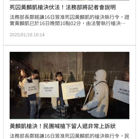
死囚黃麟凱槍決伏法！法務部將記者會說明
法務部長鄭銘謙16日簽准死囚黃麟凱的槍決執行令，證
實黃麟凱已於16日晚間10點02分，由法警執行槍決完
畢，法務部將於10點45分召開記者會說明。黃麟凱於
2025/01/16 10:14
2013年10月間，潛入前女友王姓女子家中，以童軍繩
勒斃王女的母親後，綑綁王女性侵得逞，再以童軍繩勒
斃王女。全案於2017年最高法院判決死刑定讞。原本
死囚共37人，現剩下36人，黃麟凱為目前已執行槍決
死囚中最年輕的。
黃麟凱槍決！民團喊槍下留人遞非常上訴狀
法務部長鄭銘謙16日簽准死囚黃麟凱的槍決執行令，民