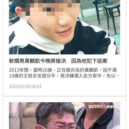
軟爛男黃麟凱今晚將槍決 因為他犯下這案
2013年間，當時20歲、正在服兵役的黃麟凱，因不滿
19歲的王姓女友提分手，竟涉嫌潛入女方家中，先以童
軍繩絞殺王母後，再性侵返家的王女，之後將她綑綁並
2025/01/16 06:53
掐死，隨後偷取屋內1萬元現金逃逸。2017年7月間，
最高法院將黃麟凱判處死刑定讞，但目前尚未執行死
刑，之前，黃麟凱以「最高法院更審後，法官沒有迴
避」為理由，透過聲請釋憲、拖延槍決時間。法務部長
鄭銘謙上任後，首度簽准執行死刑執行命令，黃麟凱將
被槍決。