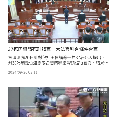
37死囚聲請死刑釋憲 大法官判有條件合憲
憲法法庭20日針對包括王信福等一共37名死囚提出，
對於死刑是否違憲或合憲的釋憲聲請進行宣判，結果判
決有條件合憲。
2024/09/20 03:11