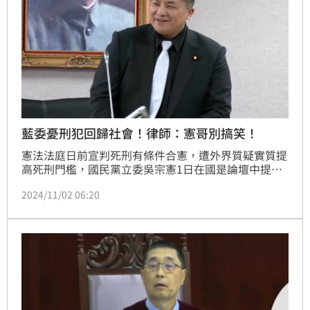
藍委憂刑犯回歸社會！律師：憲哥別搞笑！
憲法法庭日前宣判死刑有條件合憲，遭外界質疑實質提
高死刑門檻，國民黨立委吳宗憲1日在國是論壇中提出4
大隱憂，認為審判羈押期限僅15個月、關了15年就可
2024/11/02 06:20
以聲請假釋等，質疑「你能想像死刑犯跟你住同個社
區、搭同台電梯嗎？你或你的家人敢再獨自出門嗎？」
不過，包括律師黃帝穎、傅馨儀、房彥輝法界人士都發
文批評，此說法並不正確，黃帝穎更嗆「憲哥別搞
笑！」