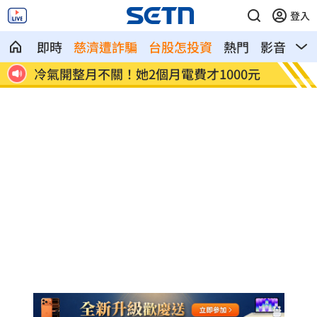
登入
即時
慈濟遭詐騙
台股怎投資
熱門
影音
熱
0元
颱風才離去「基隆又淹水」 謝國樑說話
珠寶店
了