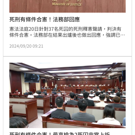
死刑有條件合憲！法務部回應
憲法法庭20日針對37名死囚的死刑釋憲聲請，判決有
條件合憲。法務部在結果出爐後也做出回應，強調已堅
定表達死刑制度合憲立場，對於憲法法庭判決結果表示
2024/09/20 09:21
尊重。
死刑有條件合憲！最高檢為2死囚非常上訴