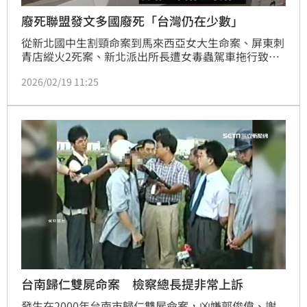
廢死聯盟發文多國廢死「台灣仍在少數」
從新北國中生割頸命案到馬來西亞女大生命案、屏東刺
青店縱火2死案、新北派出所長遭女毒蟲駕車拖行致死
案，近月多起命案兇嫌逃死再度引爆社會輿論對於廢死
2026/02/19 11:25
與否的爭議。台灣廢除死刑推動聯盟（TAEDP）執行長
林欣怡17日在粉專以「繞著世界走一圈，再直面台灣廢
死運動的未來」為題發文，附上「112國已廢死，全球
多數已廢死，台灣仍在少數」的照片，論述「台灣廢死
運動要往哪裡去？」
台南歸仁雙屍命案 檢察總長提非常上訴
發生在2000年台南市歸仁雙屍命案，凶嫌郭俊偉、謝