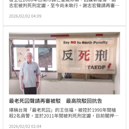
志宏被判死刑定讞，至今尚未執行。謝志宏聲請再審獲
准，2020年平反出獄。郭俊偉部分，檢察總長邢泰釗
2026/02/02 04:09
依憲法法庭113年憲判字第8號意旨，向最高法院提起
非常上訴，並依規定將暫停執行死刑。
最老死囚聲請再審被駁 最高院駁回抗告
堪稱台灣「最老死囚」的王信福，被控於1990年間槍
殺2名員警，並於2011年間被判死刑定讞，目前關押在
台南看守所。日前王信福透過律師聲請再審，高等法院
2026/02/02 02:04
台南高分院駁回。王信福提起抗告，最高法院2日駁回