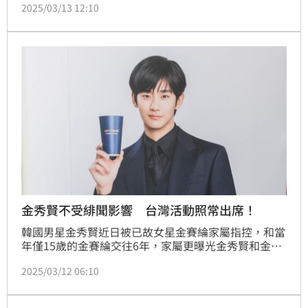
2025/03/13 12:10
然衝上前擁抱金裕貞，把小女孩嚇了一大跳，畫面再度
引發眾怒。
金秀賢不受緋聞影響 台灣活動照常出席！
韓國男星金秀賢近日被已故女星金賽綸家屬指控，和當
年僅15歲的金賽綸交往6年，家屬更曝光金秀賢和金賽
綸的親密合照，掀起熱烈討論；儘管金秀賢深陷風坡，
2025/03/12 06:10
但7-ELEVEN仍宣布最新一波聯名活動，金秀賢躍上鮮
食包裝和咖啡杯身、杯套，「7-ELEVEN高雄櫻花季」
活動仍會正常出席。（賴俊佑）