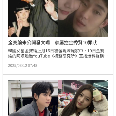
金賽綸未公開發文曝 家屬控金秀賢10罪狀
韓國女星金賽綸上月16日被發現陳屍家中，10日金賽
綸的阿姨透過YouTube《橫豎研究所》直播爆料聲稱金
賽綸在15歲時與金秀賢交往，11日再公布金秀賢、金
2025/03/12 07:48
賽綸的激吻照及金賽綸求救短信。如今金賽綸的阿姨再
公開金賽綸生前本來打算發的文章，加上阿姨的理解，
羅列出金秀賢的十大罪狀，怒控金秀賢就是壓垮金賽綸
的關鍵人物。蔡維歆