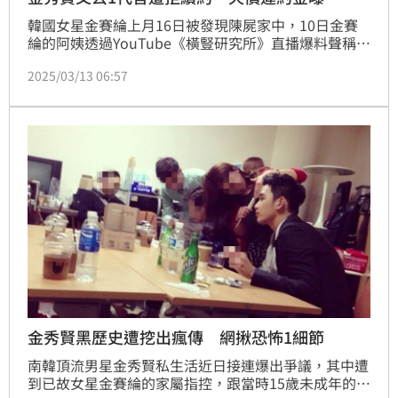
韓國女星金賽綸上月16日被發現陳屍家中，10日金賽
綸的阿姨透過YouTube《橫豎研究所》直播爆料聲稱金
賽綸在15歲時與金秀賢交往，11日再公布金秀賢、金
2025/03/13 06:57
賽綸的激吻照及金賽綸求救短信，12日又曝光他當兵求
愛照跟情書，風波持續延燒。如今繼美妝品牌Dinto宣
布暫停其行程，CJ Foodville旗下的烘焙品牌「多樂之
日」因與金秀賢的合作關係到本月結束，據悉品牌方已
決定不續約。蔡維歆
金秀賢黑歷史遭挖出瘋傳 網揪恐怖1細節
南韓頂流男星金秀賢私生活近日接連爆出爭議，其中遭
到已故女星金賽綸的家屬指控，跟當時15歲未成年的金