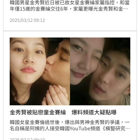
韓國男星金秀賢近日被已故女星金賽綸家屬指控，和當
年僅15歲的金賽綸交往6年，家屬更曝光金秀賢和金賽
綸的親密合照，掀起熱烈討論；儘管金秀賢深陷風坡，
2025/03/12 09:12
但7-ELEVEN仍宣布最新一波聯名活動，金秀賢躍上鮮
食包裝和咖啡杯身、杯套，「7-ELEVEN高雄櫻花季」
活動金秀賢仍會正常出席。（賴俊佑）
金秀賢被貼戀童金賽綸 爆料頻道大疑點曝
韓國女星金賽倫過世後，爆出與男神金秀賢的爭議，一
名自稱是阿姨的人接受韓國YouTube頻道《橫豎研究
所》訪問，強調金賽倫與金秀賢就是有交往過，持續引
2025/03/12 09:10