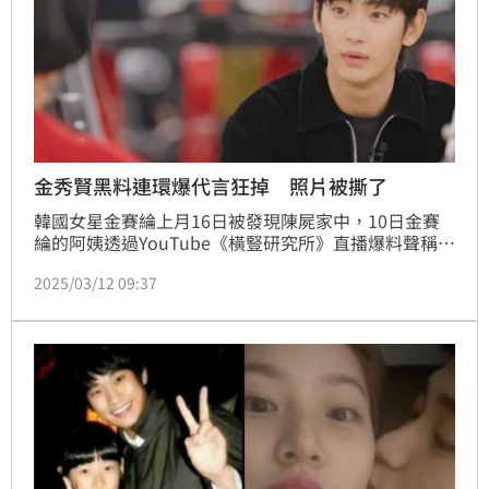
金秀賢黑料連環爆代言狂掉 照片被撕了
韓國女星金賽綸上月16日被發現陳屍家中，10日金賽
綸的阿姨透過YouTube《橫豎研究所》直播爆料聲稱金
賽綸在15歲時與金秀賢交往，11日再公布金秀賢、金
2025/03/12 09:37
賽綸的激吻照及金賽綸求救短信後，風波持續延燒。而
金秀賢去年才成為精品品牌Prada代言人，沒想到現在
出事，甚至傳出金秀賢代言狂掉，代言海報還遭撕下。
蔡維歆