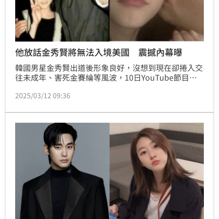
他放話金秀賢將無法入境美國 震撼內幕曝
韓國男星金秀賢出道後形象良好，沒想到現在卻捲入交
往未成年、害死金賽綸等風波，10日YouTube節目
《橫豎研究所》踢爆金秀賢與金賽綸曾交往6年，面對
2025/03/12 09:36
頻道不斷爆料，金秀賢經紀公司出手喊告，對此，《橫
豎研究所》下了最後通牒，要金秀賢向金賽綸的家屬道
歉，否則不僅將以損害名譽為由提起訴訟，還對金秀賢
撂下狠話。