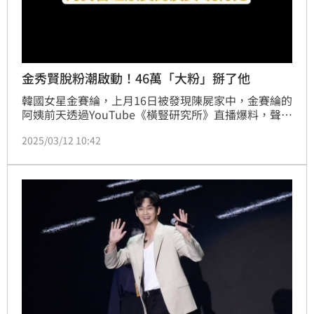
金秀賢脫粉潮啟動！46萬「大粉」掰了他
韓國女星金賽綸，上月16日被發現陳屍家中，金賽綸的
阿姨前天透過YouTube《橫豎研究所》直播爆料，聲稱
金賽綸在15歲時與金秀賢開始交往達6年，遭金秀賢否
2025/03/12 10:42
認並喊告，沒想到《橫豎研究所》昨晚給他致命一擊，
拋出他甜吻金賽綸的親密照，金秀賢公司傻眼至今仍無
法提出反駁證據，完美暖男形象重創，網友也發現擁有
46萬追蹤者的金秀賢「大粉」宣布脫粉，「向我曾經欣
賞的演員說再見。」