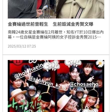
金賽綸過世前曾輕生 生前毀滅金秀賢文曝
南韓24歲女星金賽綸在2月離世，知名YT於10日爆出內
幕，一位自稱是金賽綸阿姨的女子控訴金秀賢2015年
就和當時年僅15歲的金賽綸交往6年，捲入未成年風
2025/03/12 07:25
波。而金賽綸2024年3月曾PO出一張和金秀賢的貼臉
合照，之後又迅速刪除引發熱議，如今金阿姨提供證據
PO文，稱金賽綸當時其實打算公開兩人的一段情，藉
此反擊金秀賢公司對她的打壓欺凌，無奈最後仍狠不下
心。蔡維歆