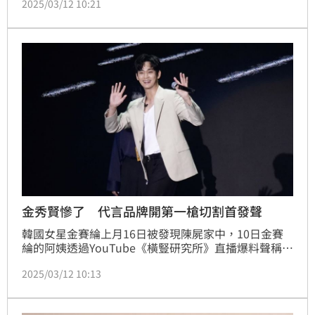
2025/03/12 10:21
然。公開這一切的YouTube頻道《橫豎研究所》昨
（11）日再爆猛料，網紅「台灣妞韓國」也揪出其中1
細節，斷言雙金「關係匪淺」。
金秀賢慘了 代言品牌開第一槍切割首發聲
韓國女星金賽綸上月16日被發現陳屍家中，10日金賽
綸的阿姨透過YouTube《橫豎研究所》直播爆料聲稱金
賽綸在15歲時與金秀賢交往，11日再公布金秀賢、金
2025/03/12 10:13
賽綸的激吻照及金賽綸求救短信後，風波持續延燒。而
金秀賢去年才成為精品品牌Prada代言人，現在甚至傳
出金秀賢代言狂掉，代言海報還遭撕下。如今他代言品