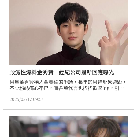
牌方Dinto開第一槍發聲：「所有代言人行程將停擺並
保留」。蔡維歆
毀滅性爆料金秀賢 經紀公司最新回應曝光
男星金秀賢捲入金賽綸的爭議，長年的男神形象遭毀，
不少粉絲痛心不已，而各項代言也搖搖欲墜ing，引發
外界無限關注，第一時間經紀公司否認戀情，之後轉為
2025/03/12 09:54
「整理好新的立場之後會再發表聲明」，如今最新的立
場被韓媒曝光了。