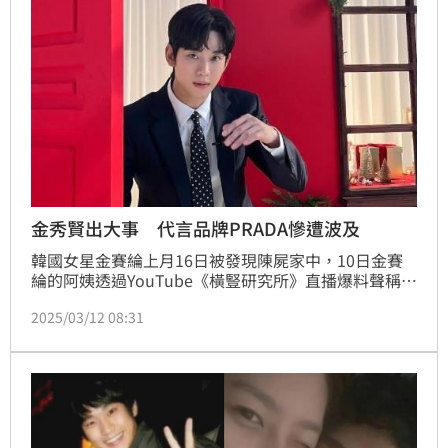
金秀賢出大事 代言品牌PRADA慘遭波及
韓國女星金賽綸上月16日被發現陳屍家中，10日金賽
綸的阿姨透過YouTube《橫豎研究所》直播爆料聲稱金
賽綸在15歲時與金秀賢交往，11日再公布金秀賢、金
2025/03/12 08:31
賽綸的激吻照及金賽綸求救短信後，風波持續延燒。而
金秀賢去年才成為精品品牌PRADA代言人，沒想到現
在出事，大陸網友便整理，該品牌從柯震東、PGone、
鄭爽、春夏、李易峰都出問題，「這是什麼魔咒嗎？」
蔡維歆