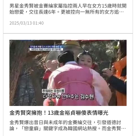
男星金秀賢被金賽綸家屬指控兩人早在女方15歲時就開
始戀愛，交往長達6年。更被控向一無所有的女方追債
韓幣7億（約新台幣1,800萬元），害她走上絕路。《橫
2025/03/13 01:40
豎研究所》12日再曝光，金秀賢經紀公司Gold 
Medalist曾聘請律師事務所LKB & Partners作為法律代
理人，向金賽綸發送存證信函，要約在1年內償還所有
賠償金。該律師事務所正是現任韓國總統尹錫悅的彈劾
案律師團隊。
​金秀賢突擁抱！13歲金裕貞嚇傻表情曝光
​金秀賢爆出昔日與未成年的金賽綸交往，引發道德討
論，「戀童癖」關鍵字成為韓國網站熱搜。而金秀賢過
去與還是小學生的金裕貞拍戲時的互動也被挖出，曾突