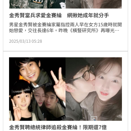
金秀賢當兵求愛金賽綸 網揪她成年就分手
男星金秀賢被金賽綸家屬指控兩人早在女方15歲時就開
始戀愛，交往長達6年。昨晚《橫豎研究所》再曝光最
新鐵證，金秀賢當兵求愛金賽綸，寫下：「我愛你」、
2025/03/13 05:28
「人在遠處的金一兵」。如今韓媒指出，根據爆料及遺
屬說法，網友對照時間軸後發現，金賽綸一成年就被金
秀賢甩掉，引發「沒有人性」、「令人作嘔」等批評。
蔡維歆
金秀賢聘總統律師追殺金賽綸！限期還7億