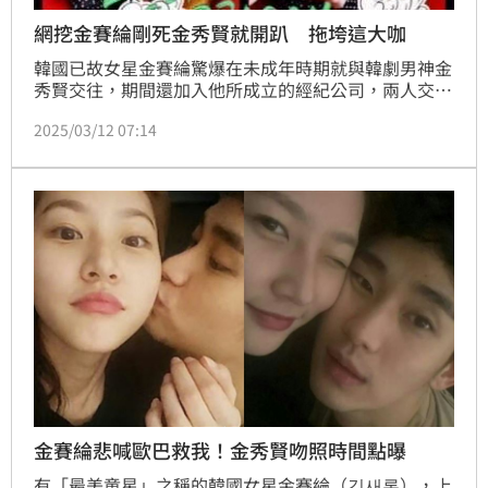
網挖金賽綸剛死金秀賢就開趴 拖垮這大咖
韓國已故女星金賽綸驚爆在未成年時期就與韓劇男神金
秀賢交往，期間還加入他所成立的經紀公司，兩人交往
六年後分手，金賽綸惹出酒駕風波，經紀公司代為賠
2025/03/12 07:14
償，又在金賽綸身無分文之際向他追討該款項，家屬指
控是讓金賽綸走上絕路的關鍵。不少韓網開始質疑金秀
賢的人設，更挖出金秀賢不但沒有參加金賽綸的喪禮，
甚至還在女方死後幾天參加GD(權志龍)復出後的
LISTENING PARTY，曝光的照片中金秀賢還露出白齒
燦笑，讓
金賽綸悲喊歐巴救我！金秀賢吻照時間點曝
有「最美童星」之稱的韓國女星金賽綸（김새론），上