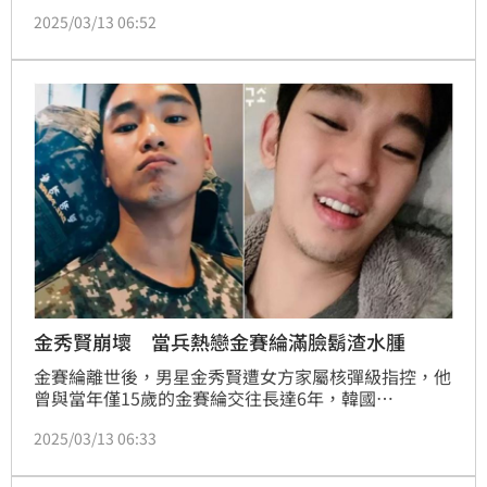
賽綸交往6年，消息曝光引發外界譁然，事件越演越烈
2025/03/13 06:52
之際，他過往的黑歷史也紛紛被網友挖出，也讓他的男
神形象一夕跌至谷底。
金秀賢崩壞 當兵熱戀金賽綸滿臉鬍渣水腫
金賽綸離世後，男星金秀賢遭女方家屬核彈級指控，他
曾與當年僅15歲的金賽綸交往長達6年，韓國
YouTube《橫豎研究所》曝光兩人交往期間「多項鐵
2025/03/13 06:33
證」，繼前兩天臉頰、嘟嘴親吻照後，12日晚間更三度
爆料公開疑似金秀賢當兵時，寫給金賽綸的手寫信，入
伍期間還曾傳送多張「軍中報備照」給金賽綸，滿臉鬍