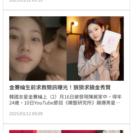
發外界關注，其中網紅「太咪瘋韓國」針對《橫豎研究
所》提出自己的看法。
金賽綸生前求救簡訊曝光！狼狽求饒金秀賢
韓國女星金賽綸上（2）月16日被發現陳屍家中，得年
24歲，10日YouTube節目《橫豎研究所》踢爆男星金
秀賢與金賽綸曾交往6年，兩人從女方15歲時開始交
2025/03/12 09:09
往，於2021年分手，不過由於金秀賢經紀公司打死不
認，《橫豎研究所》11日晚間加碼曬出金秀賢與金賽綸
的親密合照，並曝光了金賽綸生前的求救簡訊。