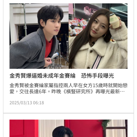
渣、發福水腫的模樣，與螢光幕上男神形象判若兩人。
蔡維歆
金秀賢爆逼婚未成年金賽綸 恐怖手段曝光
金秀賢被金賽綸家屬指控兩人早在女方15歲時就開始戀
愛，交往長達6年。昨晚《橫豎研究所》再曝光最新鐵
證，金秀賢當兵求愛金賽綸，寫下：「我愛你」、「人
2025/03/13 06:18
在遠處的金一兵」。節目更找來金賽綸的阿姨，控訴金
秀賢曾對金賽綸展開猛烈追求，讓當時還未成年的金賽
綸苦苦哀求：「不要玩弄我，拜託。」更痛批金秀賢一
直想跟金賽綸結婚，快逼瘋女方家人，「他們甚至在談
結婚，當時金賽綸20出頭。」蔡維歆