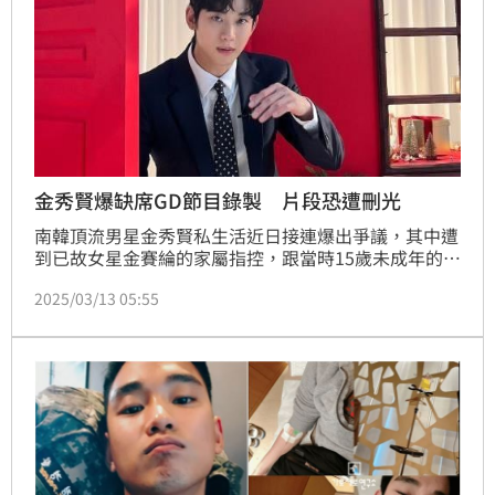
金秀賢爆缺席GD節目錄製 片段恐遭刪光
南韓頂流男星金秀賢私生活近日接連爆出爭議，其中遭
到已故女星金賽綸的家屬指控，跟當時15歲未成年的金
賽綸交往6年，消息曝光引發外界譁然。事件曝光後除
2025/03/13 05:55
了眾多品牌紛紛切割外，如今也傳出他可能將退出GD
節目的班底。