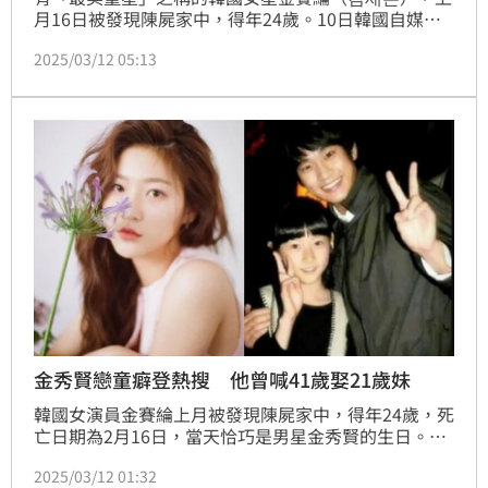
月16日被發現陳屍家中，得年24歲。10日韓國自媒體
《가로세로연구소（橫豎研究所）》公開金賽綸家屬給
2025/03/12 05:13
予的資料，爆料她曾和金秀賢交往6年引起熱議；昨日
再加碼公開兩人親吻照及拍攝時間，並曝光金賽綸生前
向金秀賢求救的絕望訊息。
金秀賢戀童癖登熱搜 他曾喊41歲娶21歲妹
韓國女演員金賽綸上月被發現陳屍家中，得年24歲，死
亡日期為2月16日，當天恰巧是男星金秀賢的生日。金
賽綸姨母昨透過YouTube《橫豎研究所》直播爆料，聲
2025/03/12 01:32
稱金賽綸在15歲時與金秀賢交往，且戀情持續整整6