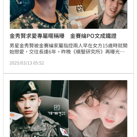
金秀賢求愛專屬暱稱曝 金賽綸PO文成鐵證
男星金秀賢被金賽綸家屬指控兩人早在女方15歲時就開
始戀愛，交往長達6年。昨晚《橫豎研究所》再曝光最
新鐵證，金秀賢當兵求愛金賽綸，寫下：「我愛你」、
2025/03/13 05:52
「人在遠處的金一兵」。金秀賢私下給金賽綸取的愛稱
也隨之曝光。蔡維歆