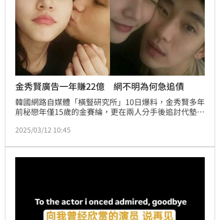
金秀賢廣告一年賺22億 網不明為何急追債
韓國網路自媒體「橫豎研究所」10日爆料，金秀賢多年
前秘戀年僅15歲的金賽綸，更在兩人分手後追討代墊的
酒駕賠償費用，家屬控成為壓垮金賽綸的最後一根稻
2025/03/12 10:45
草。昨(11日) 「橫豎研究所」在直播中也不解，金秀賢
在中國一年靠著廣告可以進帳900億韓元（約新台幣22
億元），但他卻為了7億韓元（約新台幣1483萬元）疑
似將金賽綸逼上絕路，甚至無視女方的求救訊息。針對
爆料，金秀賢經紀公司晚間態度強硬發聲明「我們先前