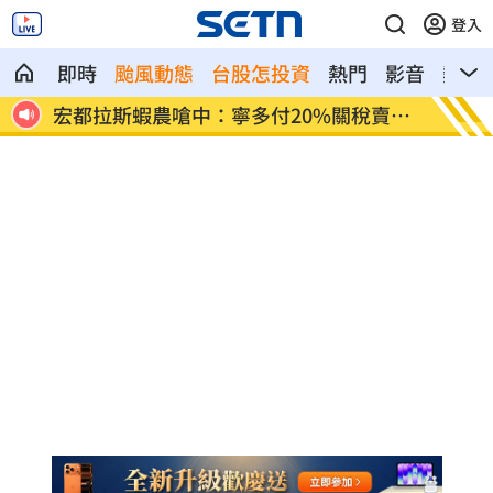
登入
即時
颱風動態
台股怎投資
熱門
影音
熱搜
賣台
當年日本捐我AZ秘辛！他牽線揭專為台生
白海豚
產