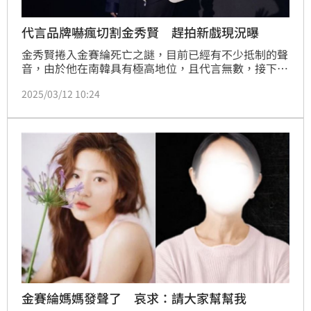
代言品牌嚇瘋切割金秀賢 趕拍新戲現況曝
金秀賢捲入金賽綸死亡之謎，目前已經有不少抵制的聲
音，由於他在南韓具有極高地位，且代言無數，接下來
品牌方的動向，極大可能影響金秀賢未來的演藝之路，
2025/03/12 10:24
目前已有一家品牌決定先暫緩金秀賢的代言，但另一齣
戲則是照常拍攝ing。
金賽綸媽媽發聲了 哀求：請大家幫幫我