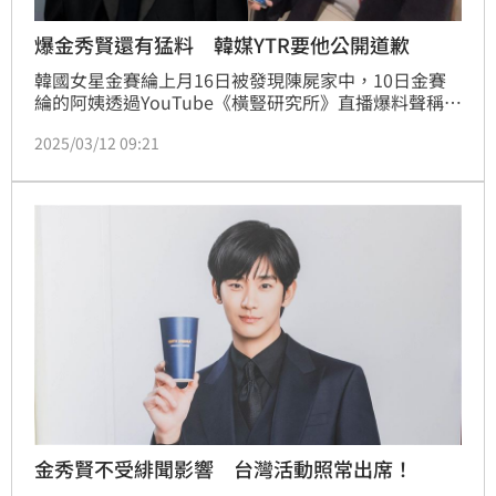
爆金秀賢還有猛料 韓媒YTR要他公開道歉
韓國女星金賽綸上月16日被發現陳屍家中，10日金賽
綸的阿姨透過YouTube《橫豎研究所》直播爆料聲稱金
賽綸在15歲時與金秀賢交往，11日再公布金秀賢、金
2025/03/12 09:21
賽綸的激吻照及金賽綸求救短信，風波持續延燒。而對
於金秀賢公司嗆要提告，爆料YTR強硬要求金秀賢向金
賽綸遺屬公開道歉，並警告若繼續否認事實，將以損害
名譽為由提起訴訟。蔡維歆
金秀賢不受緋聞影響 台灣活動照常出席！