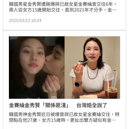
韓國男星金秀賢遭踢爆與已故女星金賽綸曾交往6年，
兩人從女方15歲開始交往，直到2021年才分手，金秀
賢也因此捲入了交往未成年爭議，事後又有一名自稱是
2025/03/12 10:24
金賽綸阿姨出面爆料，指控金秀賢向金賽綸追討代墊的
7億韓幣（1583萬台幣）賠償金，痛批他是壓垮金賽綸
的最後一根稻草，值得一提的是，金賽綸的媽媽如今也
發出聲明了。
金賽綸金秀賢「關係匪淺」 台灣妞全說了
韓國男神金秀賢近日被爆曾與已故女星金賽綸交往，時
間點在他27歲、女方15歲時，更扯出雙方疑似有金錢
糾紛、女方選在他生日當天輕生等內幕，引發各界譁