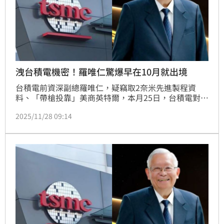
洩台積電機密！羅唯仁驚爆早在10月就出境
台積電前資深副總羅唯仁，疑竊取2奈米先進製程資
料、「帶槍投靠」美商英特爾，本月25日，台積電對羅
唯仁提起法律訴訟。26日，高檢署搜索羅唯仁在台北、
2025/11/28 09:14
新竹的住居所，查扣電腦、隨身碟等證物，並聲請假押
其股票、不動產獲准。不過根據中央社報導，羅唯仁於
10月間就已出境飛往美國，之後不排除傳喚羅唯仁到案
說明，屆時若無正當理由未出席，可能進行拘提或發布
通緝。