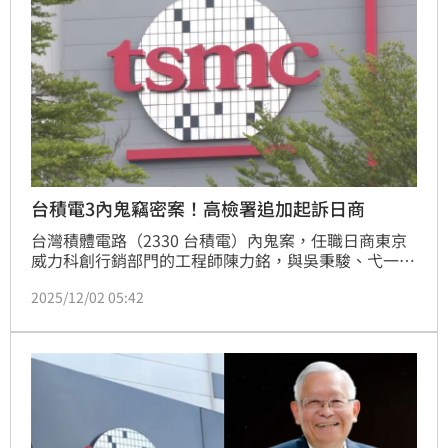
台積電3內鬼竊密案！高檢署追加起訴日商
台灣積體電路（2330 台積電）內鬼案，任職日商東京
威力科創行銷部門的工程師陳力銘，與吳秉駿、弋一平
被控竊取2奈米關鍵製程技術起訴，目前為智慧財產與
2025/12/02 05:42
商業法院羈押中。台灣高等檢察署另依職權簽分東京威
力科創涉嫌違反國家安全法之法人刑事責任部分，2日
偵查終結，依國安法、營業秘密法等共計4罪，追加起
訴東京威力科創，求處共1億2千萬元罰金。