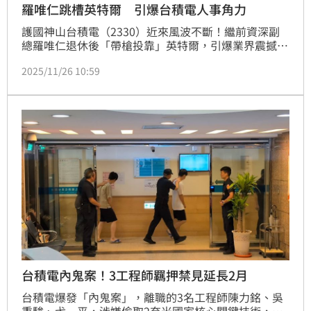
羅唯仁跳槽英特爾 引爆台積電人事角力
護國神山台積電（2330）近來風波不斷！繼前資深副
總羅唯仁退休後「帶槍投靠」英特爾，引爆業界震撼彈
後，《鏡週刊》進一步揭露，台積電內部中生代接班布
2025/11/26 10:59
局也暗潮洶湧，董事長魏哲家陷入前所未有的兩難。內
部人士直言：「這場人事博弈，恐怕比羅唯仁跳槽更棘
手。」
台積電內鬼案！3工程師羈押禁見延長2月
台積電爆發「內鬼案」，離職的3名工程師陳力銘、吳