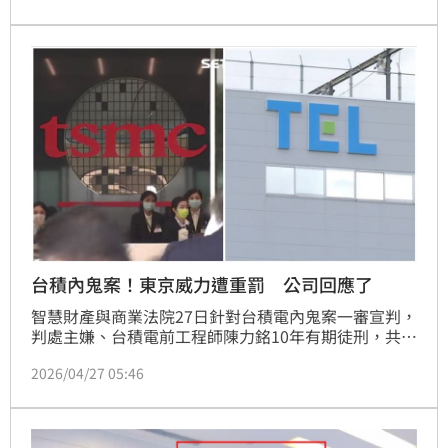
創也未提上訴，意即確定要賠台積電1億元，5000萬元
支付公庫。
台積內鬼案！東京威力遭重罰 公司回應了
智慧財產與商業法院27日針對台積電內鬼案一審宣判，
判處主嫌、台積電前工程師陳力銘10年有期徒刑，共犯
吳秉駿等人被判刑2年至6年不等有期徒刑，法院也裁定
2026/04/27 05:46
東京威力科創台灣子公司違反國家安全法等法規中對該
員之監督義務，應執行罰金新台幣共1億5000萬元。對
此，東京威力科創表示，對於未能充分履行對該前員工
之監督義務一事，公司以極為嚴肅的態度看待，也強調