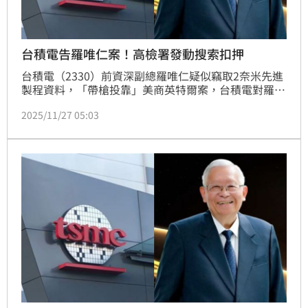
台積電告羅唯仁案！高檢署發動搜索扣押
台積電（2330）前資深副總羅唯仁疑似竊取2奈米先進
製程資料，「帶槍投靠」美商英特爾案，台積電對羅唯
仁向智慧財產及商業法院提起聲請定暫時狀態處分案，
2025/11/27 05:03
智慧法院已受理並分案。高等檢察署也剪報分他字案偵
辦，26日指揮法務部調查局調查官搜索羅唯仁在台北
市、新竹縣的住居所，並查扣電腦、隨身碟等證物。檢
方也依法向智慧法院聲請假押其股票、不動產獲准。