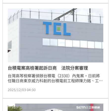
英特爾。半導體機密須保護，但外面的「盟友」卻又覬
覦這些技術，台灣的處境可說是既尷尬又艱難。
台積電案高檢署起訴日商 法院分案審理
台灣高等檢察署偵辦台積電（2330）內鬼案，日前將
任職日商東京威力科創的台積電前工程師陳力銘、工程
師吳秉駿、弋一平3人依涉嫌違反國家安全法起訴，2日
2025/12/03 04:30
針對法人刑事責任部分，追加起訴東京威力科創。智慧
財產與商業法院3日表示已於收案後分案，由同一合議
庭法官張銘晃、馮浩庭、彭凱璐審理。