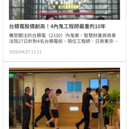
台積電股價創高！4內鬼工程師最重判10年
備受關注的台積電（2330）內鬼案，智慧財產與商業
法院27日針對4名台積電前、現任工程師、日商東京威
力科創、東京威力科創女主管等，一審宣判，判決主
2026/04/27 11:13
嫌，前工程師陳力銘10年有期徒刑，共犯吳秉駿應執行
3年有期徒刑、弋一平2年有期徒刑、陳韋傑6年有期徒
刑。東京威力科創女主管盧怡尹判刑10月，緩刑3年，
需支付公庫100萬元。東京威力科創判罰1億5000萬罰
金。