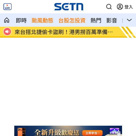
登入
即時
颱風動態
台股怎投資
熱門
影音
熱搜
備買
東發號遭出征！蔣萬安：麵線油飯我都喜
傳陸客
歡