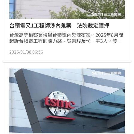
台積電又1工程師涉內鬼案 法院裁定續押
台灣高等檢察署偵辦台積電內鬼洩密案，2025年8月間
起訴台積電工程師陳力銘、吳秉駿及弋一平3人，發現
又1名台積電工程師陳韋傑涉案，聲押獲准，日前追加
2026/01/08 06:56
起訴並求刑8年8月。智慧財產及商業法院8日召開移審
庭，訊後裁定繼續羈押禁見3月。得抗告。