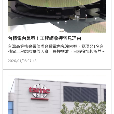
台積電內鬼案！工程師收押禁見理由
台灣高等檢察署偵辦台積電內鬼洩密案，發現又1名台
積電工程師陳韋傑涉案，聲押獲准，日前追加起訴並求
刑8年8月。智慧財產及商業法院8日召開移審庭，訊後
2026/01/08 07:43
裁定繼續羈押禁見3月。得抗告。陳男坦承曾登入台積
電資料庫，擅自重製取得關鍵技術營業秘密資訊，並傳
送給共犯陳力銘，但否認違反國家安全法，不過法官認
為其供詞前後不一，有避重就輕、滅證之嫌，裁定繼續
羈押禁見3月。得抗告。