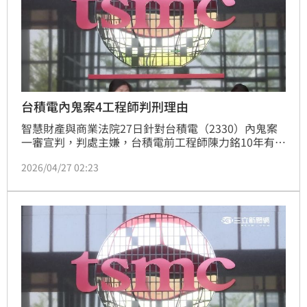
台積電內鬼案4工程師判刑理由
智慧財產與商業法院27日針對台積電（2330）內鬼案
一審宣判，判處主嫌，台積電前工程師陳力銘10年有期
徒刑，共犯吳秉駿等人被判刑2年到6年有期徒刑。東京
2026/04/27 02:23
威力科創女主管盧怡尹判刑10月，緩刑3年。其中，雖
然陳力銘等3名工程師竊取2奈米晶片製程機密，但認為
也充分配合調查，取得台積原諒，但工程師陳韋傑竊取
的14「埃米」先進製程機密，為保持世界領先定位之關
鍵，陳男一開始還否認犯行，迄今也未獲台積電原諒。