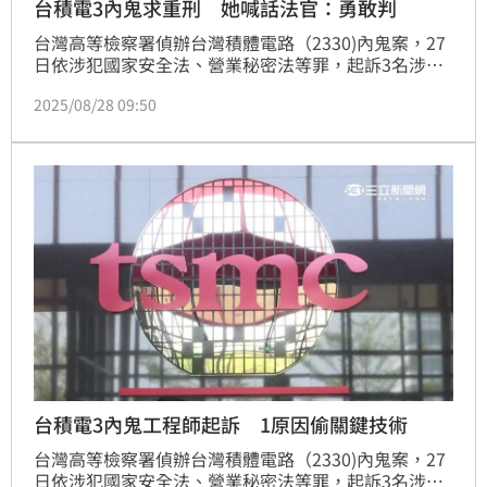
台積電3內鬼求重刑 她喊話法官：勇敢判
台灣高等檢察署偵辦台灣積體電路（2330)內鬼案，27
日依涉犯國家安全法、營業秘密法等罪，起訴3名涉嫌
偷取2奈米國家核心關鍵技術的工程師陳力銘、吳秉
2025/08/28 09:50
駿、弋一平，分別求刑14年、9年、7年。對此，「財
經網美」胡采蘋就喊話，「14年真的棒，法官不用猶豫
勇敢判」。
台積電3內鬼工程師起訴 1原因偷關鍵技術
台灣高等檢察署偵辦台灣積體電路（2330)內鬼案，27
日依涉犯國家安全法、營業秘密法等罪，起訴3名涉嫌