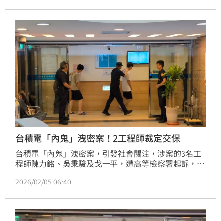
台積電「內鬼」洩密案！2工程師裁定交保
台積電「內鬼」洩密案，引發社會關注，涉案的3名工
程師陳力銘、吳秉駿及戈一平，遭高等檢察署起訴，因
羈押期將滿，智商院（智慧財產及商業法院）日前召開
2026/02/05 06:40
羈押庭，裁定自1月23日起，延長羈押禁見2月。其
中，吳秉駿、戈一平請求具保停押，本月5日，合議庭
裁定吳、戈各以300萬元、200萬元交保，但必須限制
住居、出境、出海，並實施科技監控。