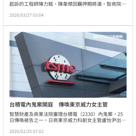
起訴的工程師陳力銘、陳韋傑因羈押期將滿，智商院27
日裁定自4月1日起，皆延長羈押禁見2月。可抗告。
2026/03/27 03:04
台積電內鬼案開庭 傳喚東京威力女主管
智慧財產及商業法院審理台積電（2330）內鬼案，25
日傳喚被告之一，日商東京威力科創女主管盧怡尹出
庭。跟據了解，盧怡尹否認犯案，強調對於工程師竊密
2026/02/25 07:02
一事毫不知情。