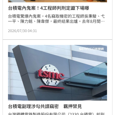
台積電內鬼案！4工程師判刑定讞下場曝
台積電驚爆內鬼案，4名竊取機密的工程師吳秉駿、弋
一平、陳力銘、陳韋傑，最終結果出爐。去年8月間，4
人因竊取台積電營業機密，遭檢方依國安法起訴，主謀
2026/07/30 04:31
前台積電工程師陳力銘，一審判刑10年；在職台積電工
程師陳韋傑判刑6年；吳秉駿遭判刑3年；戈一平遭判刑
2年。其中，吳秉駿與戈一平未上訴，判刑定讞。陳力
銘、陳韋傑上訴最高法院，今（30日）遭駁回上訴，判
刑定讞。
台積電副理涉勾共諜竊密 羈押禁見
台灣積體電路製造股份有限公司（2330 台積電）前副