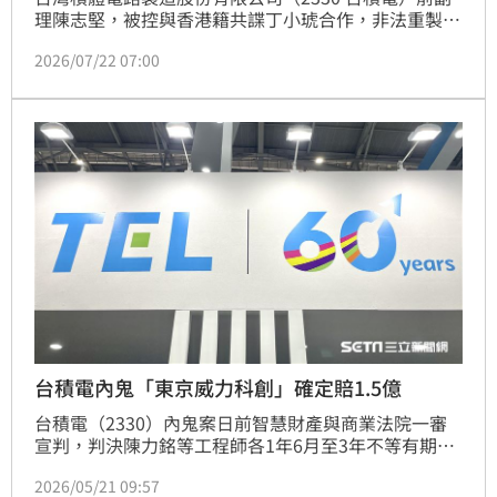
理陳志堅，被控與香港籍共諜丁小琥合作，非法重製台
積電21項國家核心關鍵技術等營業秘密，帶到中國。台
2026/07/22 07:00
灣高等檢察署21日依違反國安法、營業秘密法等罪起
訴，全案移審智慧財產與商業法院，智商院22日下午召
開移審庭，訊後裁定陳志堅羈押禁見3月。可抗告。
台積電內鬼「東京威力科創」確定賠1.5億
台積電（2330）內鬼案日前智慧財產與商業法院一審
宣判，判決陳力銘等工程師各1年6月至3年不等有期徒
刑。法人東京威力科創則被罰共1億5千萬元。根據了
2026/05/21 09:57
解，台灣高等檢察署智財分署決定不上訴，東京威力科