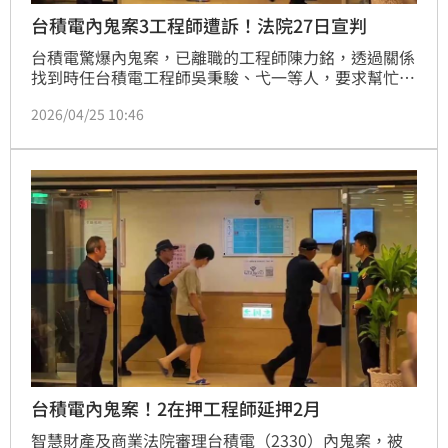
台積電內鬼案3工程師遭訴！法院27日宣判
台積電驚爆內鬼案，已離職的工程師陳力銘，透過關係
找到時任台積電工程師吳秉駿、弋一等人，要求幫忙遠
端登入台積電資料庫，再以手機翻拍螢幕方式，涉嫌涉
2026/04/25 10:46
洩漏台積電2奈米機密，去年8月間，3人遭檢方依國安
法起訴，另外還有一名陳姓工程師、東京威力高階主管
涉案，也被檢方追加起，今年3月間辯論終結，本月27
日上午11點，智慧財產及商業法院將宣判。
台積電內鬼案！2在押工程師延押2月
智慧財產及商業法院審理台積電（2330）內鬼案，被