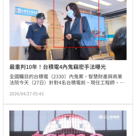
此次調查及判決結果均未認定Tokyo Electron
最重判10年！台積電4內鬼竊密手法曝光
全國矚目的台積電（2330）內鬼案，智慧財產與商業
法院今天（27日）針對4名台積電前、現任工程師、日
商東京威力科創、東京威力科創女主管等，一審宣判，
2026/04/27 05:43
判決主嫌，前工程師陳力銘10年有期徒刑、吳秉駿應執
行3年有期徒刑、戈一平2年有期徒刑、陳韋傑6年有期
徒刑、東京威力科創女主管盧怡尹判刑10月，緩刑3
年，需支付公庫100萬元、東京威力科創判罰1億5000
萬罰金。可上訴。而主嫌陳力銘以手機翻拍台積電晶