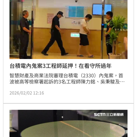
台積電內鬼案3工程師延押！在看守所過年
智慧財產及商業法院審理台積電（2330）內鬼案，首
波被高等檢察署起訴的3名工程師陳力銘、吳秉駿及戈
一平因羈押期將滿，智商院日前召開羈押庭，2日裁定
2026/02/02 12:16
自1月23日起，延長羈押禁見2月。