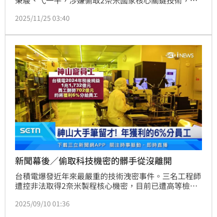
秉駿、弋一平，涉嫌偷取2奈米國家核心關鍵技術，被
檢方依違反國家安全法等提起公訴，今年9月間，智慧
2025/11/25 03:40
財產及商業法院，裁定3人羈押禁見3月，3人提起抗
告，最高法院審理後裁定駁回確定。由於羈押期即將屆
滿，今（25日），智慧財產及商業法院裁定自12月1日
起，延長羈押禁見2月。
新聞幕後／偷取科技機密的髒手從沒離開
台積電爆發近年來最嚴重的技術洩密事件。三名工程師
遭控非法取得2奈米製程核心機密，目前已遭高等檢察
署智慧財產分署拘留，全案依2022年修正的《國家安
2025/09/10 01:36
全法》調查，為該法首次適用於技術竊密案件。台積電
第一時間將涉案員工開除，並全面配合司法調查。此案