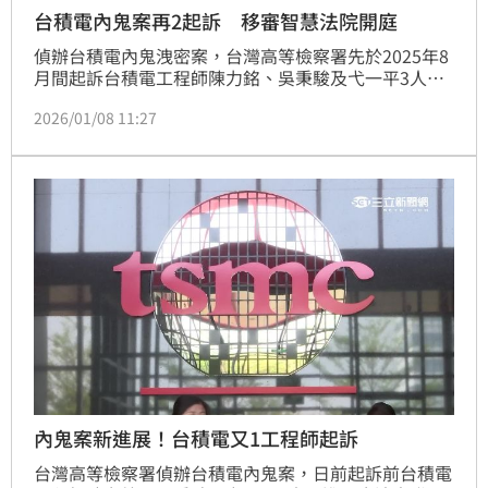
台積電內鬼案再2起訴 移審智慧法院開庭
偵辦台積電內鬼洩密案，台灣高等檢察署先於2025年8
月間起訴台積電工程師陳力銘、吳秉駿及弋一平3人，
近日再追加起訴工程師陳韋傑涉嫌協助竊密，求刑8年8
2026/01/08 11:27
月。陳韋傑部分，8日移審智慧財產及商業法院，陳男
已於上午抵達法院，移審庭將在下午召開，決定是否給
予交保或續押。
內鬼案新進展！台積電又1工程師起訴
台灣高等檢察署偵辦台積電內鬼案，日前起訴前台積電