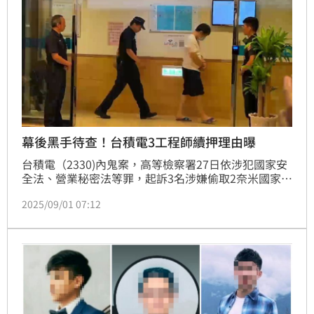
哲家…
幕後黑手待查！台積電3工程師續押理由曝
台積電（2330)內鬼案，高等檢察署27日依涉犯國家安
全法、營業秘密法等罪，起訴3名涉嫌偷取2奈米國家核
心關鍵技術的工程師陳力銘、吳秉駿、弋一平，智慧財
2025/09/01 07:12
產及商業法院召開羈押庭，認3人雖坦承犯行，但供詞
仍避重就輕，曾經刪除手機對話紀錄，且檢方當庭表示
尚有其他可能涉案之法人或自然人，已分案偵辦中，因
此裁定繼續羈押3月。可抗告。