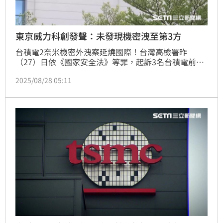
東京威力科創發聲：未發現機密洩至第3方
台積電2奈米機密外洩案延燒國際！台灣高檢署昨
（27）日依《國家安全法》等罪，起訴3名台積電前工
程師後，總部位於日本東京的半導體設備大廠東京威力
2025/08/28 05:11
科創（TEL）今（28）日首度正式對此事公開回應，強
調已完成內部調查，