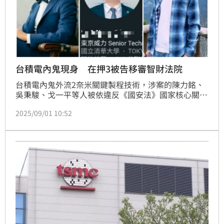
台積電內鬼現身 在押3被告移審智財法院
台積電內鬼外流2奈米關鍵製程技術，涉案的陳力銘、
吳秉駿、戈一平等人被依違反《國安法》國家核心關鍵
技術營業秘密之域外使用罪、《營業秘密法》意圖域外
2025/09/01 10:52
使用而竊取營業秘密罪起訴。這起矚目案件今天（1
日）上午移審智慧財產與商業法院，3名被告是否獲交
保，法院將開庭決定。