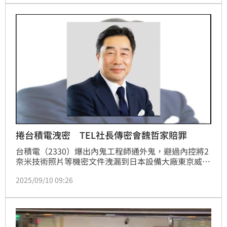
不僅關係台積電的企業聲譽與市場信心，更牽動台灣整
體半導體產業的技術安全與國安防線。
捲台積電洩密 TEL社長傳密會魏哲家賠罪
台積電（2330）爆出內鬼工程師通外鬼，避過內控將2
奈米技術照片等機密文件洩漏到日本設備大廠東京威力
科創（TEL）。目前陳力銘、吳秉駿、戈一平等3名工
2025/09/10 09:26
程師涉案，遭羈押禁見3個月。檢方不排除有其他共
犯，已經分案偵辦。東京威力科創社長兼執行長河合利
樹每年9月都會來台灣參加半導體展，並參加國際半導
體協會（SEMI）的活動，昨晚卻罕見缺席，原因也曝
光了，傳出他前往新竹私下拜訪台積電董事長暨總裁魏