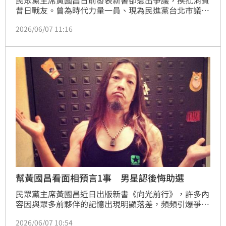
民眾黨主席黃國昌日前發表新書卻惹出爭議，挨批消費
昔日戰友。曾為時代力量一員、現為民進黨台北市議員
的林亮君繼4日批黃「無恥到極點」，她6日再度強調
2026/06/07 11:16
「我覺得他不應該這樣子寫，我覺得這樣子寫是很不厚
道」。
幫黃國昌看面相預言1事 男星認後悔助選
民眾黨主席黃國昌近日出版新書《向光前行》，許多內
容因與眾多前夥伴的記憶出現明顯落差，頻頻引爆爭議
遭打臉。略懂命理的董事長樂團貝斯手林大鈞，6日深
2026/06/07 10:54
夜發文回想10年前，自己幫黃國昌助選時的一個小插