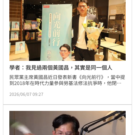
不簡單。
學者：我見過兩個黃國昌，其實是同一個人
民眾黨主席黃國昌近日發表新書《向光前行》，當中提
到2018年在時代力量參與勞基法修法抗爭時，他閉目
養神再張開眼睛後，同黨戰友洪慈庸等人都不見了；相
2026/06/07 09:27
關話題連日延燒。有學者說，他見過兩個黃國昌，但其
實是同一個人。