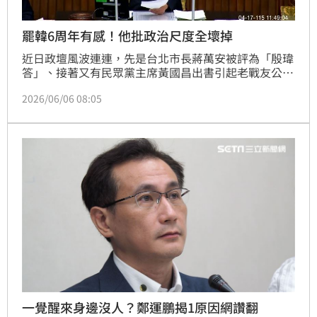
罷韓6周年有感！他批政治尺度全壞掉
近日政壇風波連連，先是台北市長蔣萬安被評為「殷瑋
答」、接著又有民眾黨主席黃國昌出書引起老戰友公憤
等，東吳大學政治系助理教授陳方隅今（6）日PO文大
2026/06/06 08:05
嘆，台灣的立法院與整個政黨政治真的是崩壞得太快、
太誇張。
一覺醒來身邊沒人？鄭運鵬揭1原因網讚翻