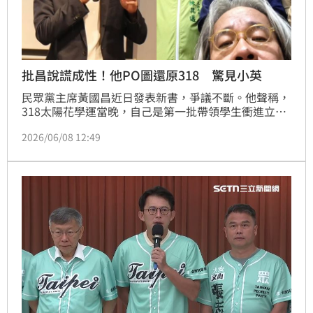
批昌說謊成性！他PO圖還原318 驚見小英
民眾黨主席黃國昌近日發表新書，爭議不斷。他聲稱，
318太陽花學運當晚，自己是第一批帶領學生衝進立法
院議場的人。不過，相關說法引發爭議，資深媒體人陳
2026/06/08 12:49
信聰率先提出質疑，指出第一批學生衝進立法院時，黃
國昌當時仍在錄製公視節目《有話好說》。對此，作家
馮光遠今（8）日發文還原當晚經過，並秀出當年拍攝
的照片佐證，直言「有照片，有真相」。