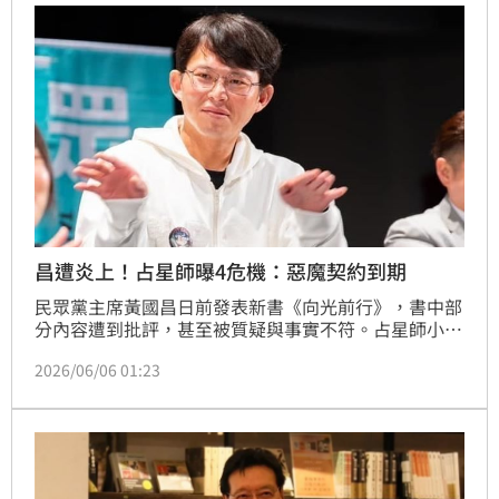
昌遭炎上！占星師曝4危機：惡魔契約到期
民眾黨主席黃國昌日前發表新書《向光前行》，書中部
分內容遭到批評，甚至被質疑與事實不符。占星師小森
5日在粉專「占星論天下－小森」揭開黃國昌的4大危
2026/06/06 01:23
機，包含眾叛親離、舊戰友反噬、群眾情緒轉向及話術
被拆解，而這些都是「惡魔契約」7月到期的前震。