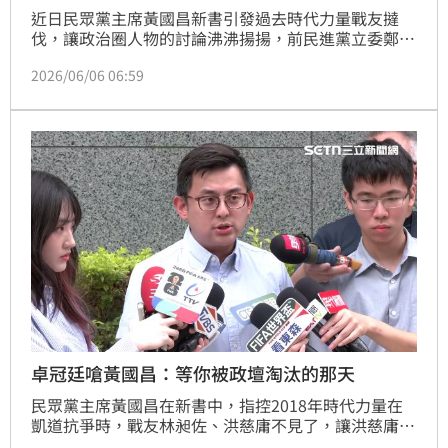
近日民眾黨主席黃國昌新書引發過去時代力量戰友撻
伐，讓政治圈人物的討論沸沸揚揚，前民進黨立委鄭運
鵬今（6）日PO出一則貼文，引起許多網友共鳴。
2026/06/06 06:59
卓冠廷嗆黃國昌：等你被政壇淘汰的那天
民眾黨主席黃國昌在新書中，指控2018年時代力量在
凱道抗爭時，戰友林昶佐、洪慈庸不見了，讓洪慈庸丈
夫、民進黨新北市議員卓冠廷不滿揭開真相，當時洪慈