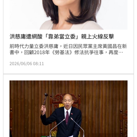
洪慈庸遭網酸「靠弟當立委」親上火線反擊
前時代力量立委洪慈庸，近日因民眾黨主席黃國昌在新
書中，回顧2018年《勞基法》修法抗爭往事，再度成
為外界討論的焦點。黃國昌在書中提到，當年與時代力
2026/06/06 08:11
量夥伴走上街頭時，包含林昶佐、洪慈庸、高潞
&middot;以用等人後來皆不見人影，此說法引起洪慈
庸丈夫、民進黨新北市議員