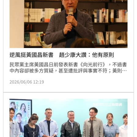
逆風挺黃國昌新書 趙少康大讚：他有原則
民眾黨主席黃國昌日前發表新書《向光前行》，不過書
中內容卻被多方質疑，甚至遭批評與事實不符；黃則回
應，內容完全呈現客觀事實，對於一些政治攻擊，他無
2026/06/06 12:19
法理解也很遺憾。戰鬥藍發起人趙少康5日出席發表
會，他也發文大讚黃「有原則、站得穩」，更羨慕黃可
從大叔轉型為歐爸。