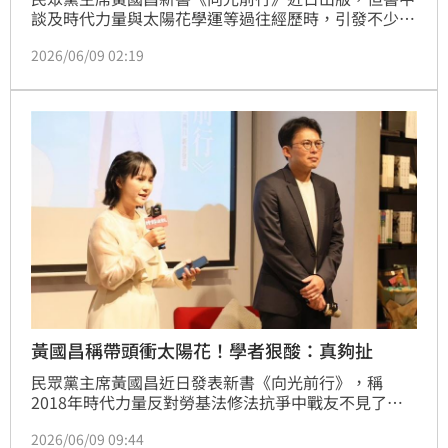
談及時代力量與太陽花學運等過往經歷時，引發不少爭
議。近日有網友發現，不少書店將這本書擺放在《養共
2026/06/09 02:19
為患》、《第一人稱說謊家》等書籍旁邊，有如暗酸黃
國昌。記者今（9日）實際走訪台北車站周圍書店，其
中一間位於重慶南路一段上的書店，確實將《向光前
行》擺放在《養共為患》旁。據店家說法，政治相關書
籍都會放在一起，是隨意陳列，沒有刻意安排特定位
置。
黃國昌稱帶頭衝太陽花！學者狠酸：真夠扯
民眾黨主席黃國昌近日發表新書《向光前行》，稱
2018年時代力量反對勞基法修法抗爭中戰友不見了，
更說他自己是太陽花學運第一批率領學生和公民團體闖
2026/06/09 09:44
入立法院的人，相關說法遭到許多人打臉，引起議論。