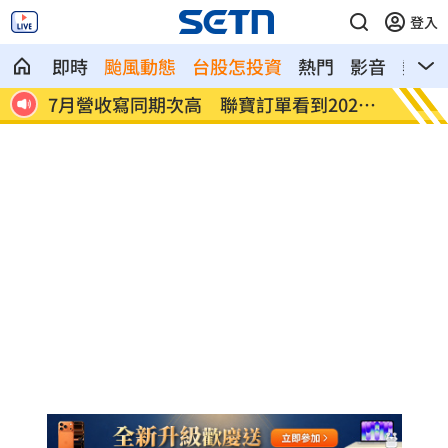
登入
即時
颱風動態
台股怎投資
熱門
影音
熱搜
27
台股收復44000點大關 2關鍵看AI產業發
他見搶
展
歲