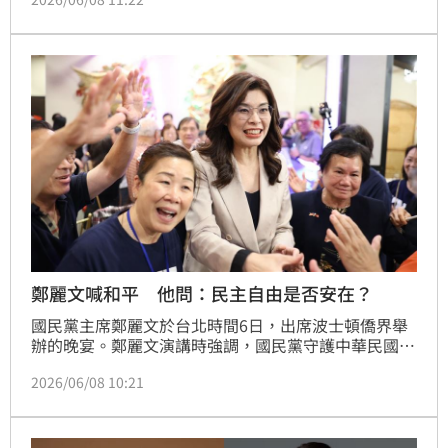
動的，黃當晚是在上節目，等到數百人都進到立法院後
才到康園外演講。對此，黃國昌今（8日）表示，在這
個時候片面攻擊真的大可不必，每個人在事後都有自己
的政治選擇。如果曾經參與社會運動，卻在民進黨全面
執政後，完全忘記兩岸協議監督條例這項政治承諾，甚
至配合民進黨進行
鄭麗文喊和平 他問：民主自由是否安在？
國民黨主席鄭麗文於台北時間6日，出席波士頓僑界舉
辦的晚宴。鄭麗文演講時強調，國民黨守護中華民國憲
法，承擔開創和平繁榮的歷史使命，在當前動盪的國際
2026/06/08 10:21
地緣政治中，國民黨將扮演「搭橋者」的角色，為台海
與區域福祉找出和平新路。資深媒體人黃暐瀚今（8）
天撰文寫下《誰，不要和平？》他在文中提到，沒有人
不要和平，關鍵是和平之外，民主自由，是否安在？