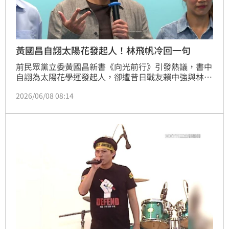
黃國昌自詡太陽花發起人！林飛帆冷回一句
前民眾黨立委黃國昌新書《向光前行》引發熱議，書中
自詡為太陽花學運發起人，卻遭昔日戰友賴中強與林飛
帆強烈質疑。林飛帆怒批黃「沒有下限」，賴中強則還
2026/06/08 08:14
原真相指出，318當晚黃國昌仍在錄影，攻占行動開始
後才現身。賴強調運動是眾人縝密規劃的成果，並非個
人英雄主義。此事件揭露當年「捍衛民主120小時」計
畫內幕，狠撕黃國昌攬功大戲，也讓學運真相再度成為
政壇焦點。