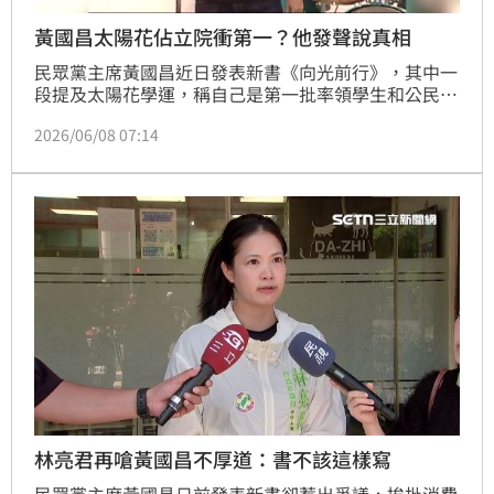
黃國昌太陽花佔立院衝第一？他發聲說真相
民眾黨主席黃國昌近日發表新書《向光前行》，其中一
段提及太陽花學運，稱自己是第一批率領學生和公民團
體闖入立法院的人，遭到許多人打臉，甚至被抓包他當
2026/06/08 07:14
晚還去參加節目。對此，當年邀請黃國昌上節目的資深
媒體人陳信聰也發聲還原真相。
林亮君再嗆黃國昌不厚道：書不該這樣寫