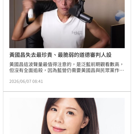
黃國昌失去最珍貴、最脆弱的道德審判人設
黃國昌這波聲量最值得注意的，是泛藍前期觀看數高，
但沒有全面追殺，因為藍營仍需要黃國昌與民眾黨作為
反綠營共同戰線的一部分；泛白緩慢上升，代表民眾黨
2026/06/07 08:41
的防守速度跟不上整體輿論的速度。