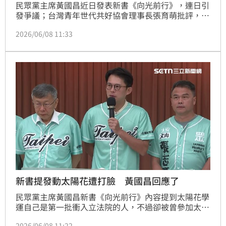
民眾黨主席黃國昌近日發表新書《向光前行》，連日引
發爭議；台灣青年世代共好協會理事長張育萌批評，黃
國昌自己賣黨求榮，以為大家都失憶嗎？
2026/06/08 11:33
新書提發動太陽花遭打臉 黃國昌回應了
民眾黨主席黃國昌新書《向光前行》內容提到太陽花學
運自己是第一批衝入立法院的人，不過卻被曾參加太陽
花的經民連律師賴中強打臉，太陽花運動不是黃國昌發
2026/06/08 11:22