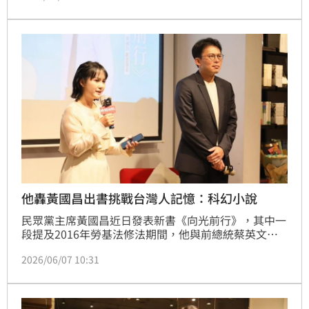
曲，也忍不住感嘆「這應該是我人生中做過最懊悔的事
情之一」。
他轟黃國昌出書挑戰台灣人記憶：科幻小說
民眾黨主席黃國昌近日發表新書《向光前行》，其中一
段提及2016年勞基法修法期間，他與前總統蔡英文在
官邸密會，更點名接送他的時任總統府副秘書長姚人多
2026/06/07 10:31
對他下「封口令」。姚人多透過臉書回擊，黃國昌則反
控「說謊」。台灣青年世代共好協會理事長張育萌撰文
直呼，我們都沒失憶好嗎？他更批評，一個黨主席，整
天幻想當悲劇英雄，把回憶錄當科幻小說來寫，也實在