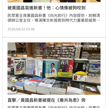
被黃國昌寫進新書！他：心情像被狗咬到
民眾黨主席黃國昌新書《向光前行》內容提到，前賴清
德辦公室主任、導演陳文彬曾跑到時代力量黨部威脅
他，選下去就是新潮流的敵人。對此，陳文彬昨日在臉
2026/06/10 03:48
書發文還原事件始末，他痛批，這段根本是謊話連篇，
自己想黃國昌可能電影特效看太多，往事並不如塵，很
多發生過的事迄今現場都還有第三人證、事證在，怪不
得黃國昌當律師打官司老是輸。他還說，自己現在的心
情跟愛犬一樣，「哇咧，被狗咬到」。
直擊／黃國昌新書被擺在《養共為患》旁
民眾黨主席黃國昌新書《向光前行》近日出版，但書中