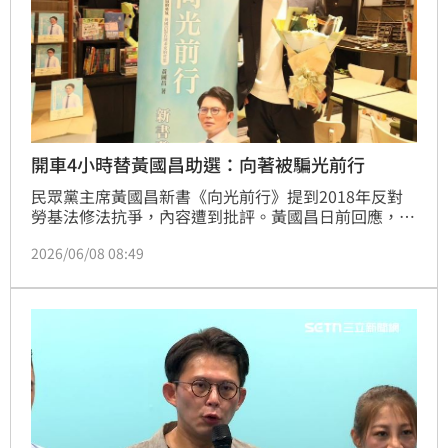
開車4小時替黃國昌助選：向著被騙光前行
民眾黨主席黃國昌新書《向光前行》提到2018年反對
勞基法修法抗爭，內容遭到批評。黃國昌日前回應，書
中內容「完全呈現客觀事實」，不清楚前立洪慈庸當時
2026/06/08 08:49
身體情況細節。我駐歐盟代表謝志偉今（8）天感嘆，
當年他開車來回近四小時去北海岸替黃國昌助選，日後
這才弄明白，所有信任被騙光。那趟來回其實是，向著
被騙光前行。