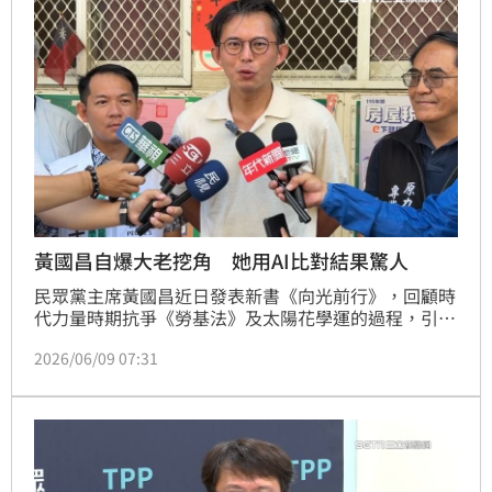
黃國昌自爆大老挖角 她用AI比對結果驚人
民眾黨主席黃國昌近日發表新書《向光前行》，回顧時
代力量時期抗爭《勞基法》及太陽花學運的過程，引爆
爭議。他並在新書發表會上宣稱，是文壇與媒體界極具
2026/06/09 07:31
份量的「大公司前輩」催生這本書，並延攬自己去他創
辦的公司上班。對此，社民黨台北市議員苗博雅質疑黃
國昌所言，利用AI對比黃國昌提及的3線索直言這段發
言「極可能是拼貼誇大或邏輯上說謊」。