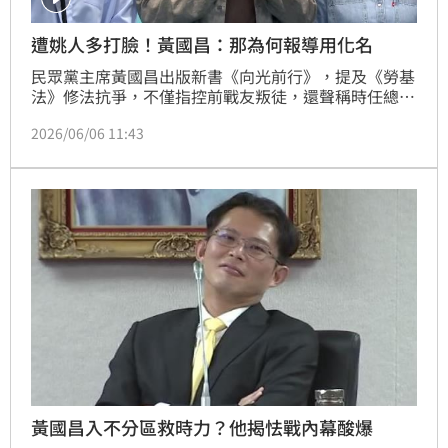
遭姚人多打臉！黃國昌：那為何報導用化名
民眾黨主席黃國昌出版新書《向光前行》，提及《勞基
法》修法抗爭，不僅指控前戰友叛徒，還聲稱時任總統
府副秘書長姚人多開車載他到總統官邸，又對他下封口
2026/06/06 11:43
令。不過，姚人多發文打臉，希望不要傳出去的人其實
是黃國昌，他還酸，那天載完黃國昌不久後就把車賣掉
了，因為不想留著跟黃國昌的記憶。對此，黃國昌今
（6）日稱，「我只能奉勸姚人多不要再說謊了」，如
果不是心虛，何必偷偷找一個連真名都不敢掛的人寫扭
曲原貌的報導？
黃國昌入不分區救時力？他揭怯戰內幕酸爆