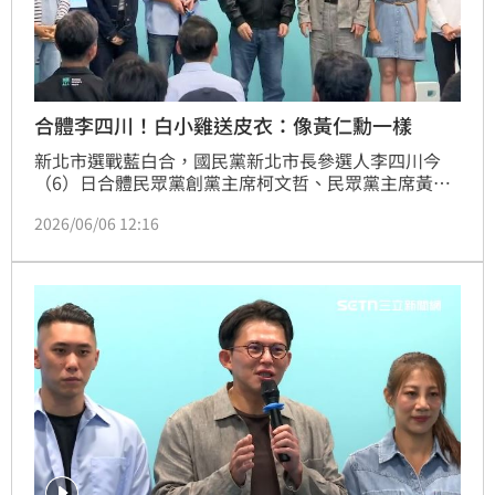
合體李四川！白小雞送皮衣：像黃仁勳一樣
新北市選戰藍白合，國民黨新北市長參選人李四川今
（6）日合體民眾黨創黨主席柯文哲、民眾黨主席黃國
昌，以及民眾黨新北市議員參選人們。黃國昌送上三角
2026/06/06 12:16
旗、新書《向光前行》，民眾黨新北市議員陳世軒則代
表送上皮衣稱，希望李四川像輝達執行長黃仁勳一樣，
成為新北市優秀CEO。