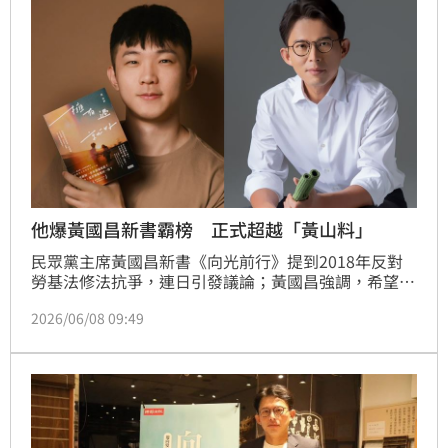
他爆黃國昌新書霸榜 正式超越「黃山料」
民眾黨主席黃國昌新書《向光前行》提到2018年反對
勞基法修法抗爭，連日引發議論；黃國昌強調，希望這
本書讓大家找到堅持下去的理由，我們要繼續懷抱希
2026/06/08 09:49
望、向光前行。知名作家黃山料近日遭YouTuber多米
多羅批評，內容空泛、文筆薄弱且故事架構重複；黃山
料回應，謝謝各界給他的建議，也再次謝謝所有讀者一
路以來的支持，同樣成為話題；前桃園市議員王浩宇則
是直呼，台灣文學新巔峰！黃國昌新書霸榜，正式超越
黃山料。