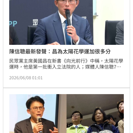
陳信聰最新發聲：昌為太陽花學運加很多分
民眾黨主席黃國昌在新書《向光前行》中稱，太陽花學
運時，他是第一批衝入立法院的人；媒體人陳信聰7日
表示，「黃國昌在2014年318當晚是在小弟的節目
2026/06/08 01:01
上」，被解讀成打臉。陳信聰今（8）日再發聲，他
說，黃確實是重要代表之一，也有效為這場運動擴大很
多能量、加了很多分，現在去爭執誰最衝、最有謀略，
不僅違背理性常識，更是無聊透頂。