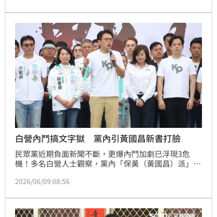
過去投入「反紫光運動」的成大教授李忠憲也在臉書表
示：「歷史最大的敵人不是遺忘，而是某些人過於旺盛
的想像力。真正參與過的人如果不留下紀錄，最後恐怕
只能坐在一旁，看著別人把自己的回憶改編成平行宇宙
版本。」
白營內鬥搞文字獄 黨內引黃國昌新書打臉
民眾黨近期負面新聞不斷，更爆內鬥加劇已浮現3危
機！多名白營人士觀察，黨內「保黃（黃國昌）派」坐
大，只要發表「異」見，就會被網路出征打成綠營側
2026/06/09 08:56
翼、甚至被逼退黨，尤其白營臉書社群「民眾講堂」更
儼然像是黨內的「新東廠」。