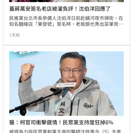
蓋蔣萬安簽名老店被灌負評！沈伯洋回應了
民進黨台北市長參選人沈伯洋日前赴饒河夜市掃街，在
知名麵線店「東發號」簽名時，老板娘也秀出菜單背後
藏有蔣萬安兩年前的簽名，卻有網友狂刷一星負評。沈
1天前
伯洋對此嚴正呼籲，東發號是他小時候就有的好吃店
家，不該因政治立場不同惡意攻擊商家，這已觸及紅
線。他強調，希望蔣萬安也能呼籲支持者保持理性，停
止這類行為。
醫：柯官司衝擊選情！民眾黨支持度狂掉6%
被視為力挺民眾黨創黨主席的醫師沈政男今（5）天表