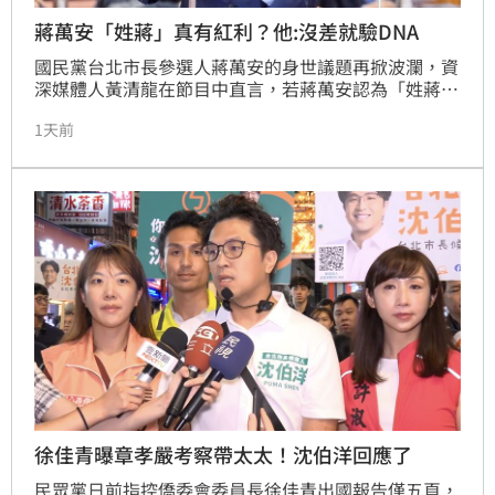
蔣萬安「姓蔣」真有紅利？他:沒差就驗DNA
國民黨台北市長參選人蔣萬安的身世議題再掀波瀾，資
深媒體人黃清龍在節目中直言，若蔣萬安認為「姓蔣」
與否對選情無影響，為何不敢進行DNA鑑定？此番言論
1天前
引發熱議，與會來賓針對「蔣家光環」是否能帶來選舉
紅利展開激烈辯論。林金結議員認為功過可受公評，但
陳東豪與林延鳳則直指「姓蔣」確有知名度優勢。黃清
龍分析，此議題已從單純事實演變為政治攻防，若當事
人未感受到足夠社會壓力，恐難積極處理。
徐佳青曝章孝嚴考察帶太太！沈伯洋回應了
民眾黨日前指控僑委會委員長徐佳青出國報告僅五頁，