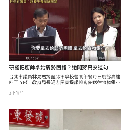
味，僅少數反映品質不穩。這起政治插曲意外讓老店躍
上版面，也凸顯網路輿論對實體商家經營的影響力，沈
伯洋希望大眾回歸美食本質，繼續支持在地優質老店。
研議把廚餘拿給弱勢團體？她問蔣萬安這句
台北市議員林亮君揭露北市學校營養午餐每日廚餘高達
四至五噸，教育局長湯志民竟提議將廚餘送往食物銀行
或弱勢團體，引發輿論譁然。資深媒體人詹凌瑀痛批，
3小時前
此舉將弱勢族群視為廚餘桶，不僅混淆食物銀行定義，
更質疑蔣萬安市府為討好選民倉促推動免費午餐，導致
品質低劣、廚餘暴增。面對政策失敗，市府毫無管控制
度，僅以空洞的惜食宣導應對。詹凌瑀嚴厲質問蔣萬
安，若不敢將剩食給予親人，為何能以此羞辱弱勢？要
求市府立即道歉並檢討午餐政策，確保學童能享有營養
美味的午餐，並給予弱勢群體應有的基本尊重與尊嚴。