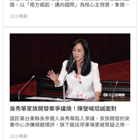
路，以「南方崛起、邁向國際」為核心主視覺，象徵高
雄隊全面啟動。賴瑞隆提出「拚產業、留人才、強交
22小時前
通、顧生活」四大願景，期盼延續陳其邁市政成績。此
次競選活動不僅有公車廣告穿梭大街小巷，民進黨籍市
議員與參選人也陸續掛出合體看板，展現團結氣勢。
吳秀華家族開發案爭議燒！陳瑩喊坦誠面對
國民黨台東縣長參選人吳秀華陷入爭議，家族開發的安
養中心涉嫌規避環評，旗下飯店停車場更被質疑占用農
牧用地。對此，民進黨參選人陳瑩公開呼籲，吳秀華應
22小時前
坦誠面對社會大眾，陳瑩強調，縣長參選人的清廉與誠