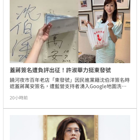
支持下，還是決定參選拚連任。
蓋蔣簽名遭負評出征！許淑華力挺東發號
饒河夜市百年老店「東發號」因民進黨籍沈伯洋簽名時
遮蓋蔣萬安簽名，遭藍營支持者湧入Google地圖洗一
星負評。沈伯洋呼籲支持者理性，強調政治角力不應波
20小時前
及無辜店家。台北市議員許淑華則力挺老店，發文強調
東發號古早味餐點品質可受公評，呼籲大眾將政治議題
與消費選擇分開。此舉引發在地民眾與老饕熱烈響應，
紛紛留言力挺美食無罪，盼能讓辛苦經營的商販回歸平
靜營業，拒絕網路霸凌傷害在地商圈發展。