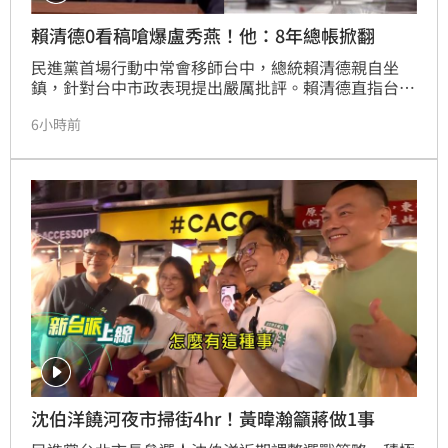
賴清德0看稿嗆爆盧秀燕！他：8年總帳掀翻
民進黨首場行動中常會移師台中，總統賴清德親自坐
鎮，針對台中市政表現提出嚴厲批評。賴清德直指台中
在食安與非洲豬瘟防治上頻出漏洞，更對捷運建設延
6小時前
宕、經費暴增感到不滿，同時引用遠見雜誌評比，質疑
台中市長盧秀燕的施政滿意度不及鄰近縣市首長，直言
表現有落差。對此，台灣青年世代共好協會理事長張育
萌分析，賴清德此舉展現強勢態度，直接在盧秀燕地盤
掀開市政缺失，甚至以「總統級嘲諷」點出其治理問
題。這場正面交鋒象徵選戰正式開打，中央政府未來將
不再被動挨打，透過檢視地方政府八年總帳，試圖扭轉
輿論風向，並拉高市政檢視標準，引發政壇高度關注。
沈伯洋饒河夜市掃街4hr！黃暐瀚籲蔣做1事