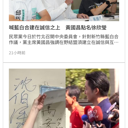
喊藍白合建在誠信之上 黃國昌點名徐欣瑩
民眾黨今日於竹北召開中央委員會，針對新竹縣藍白合
作議，黨主席黃國昌強調在野結盟須建立在誠信與互信
基礎上。黃國昌重申民眾黨展現最大誠意，承諾透過機
21小時前
制推出最強人選，並稱「我一直相信鄭麗文主席會遵守
承諾，但也希望徐欣瑩委員說到做到。」此外，民眾黨
已完成竹北及周邊鄉鎮的戰力部署，將深化在地服務與
政策推動。