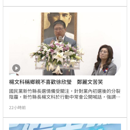
信是選民檢驗的最高標準，政治人物應追求公共利益而
非私人利益，唯有建立廉潔透明的治理環境，才能贏得
人民信任。
楊文科稱鄉親不喜歡徐欣瑩 鄭麗文苦笑
國民黨新竹縣長選情備受關注，針對黨內初選後的分裂
陰霾，新竹縣長楊文科於行動中常會公開喊話，強調團
結勝於一切。
22小時前