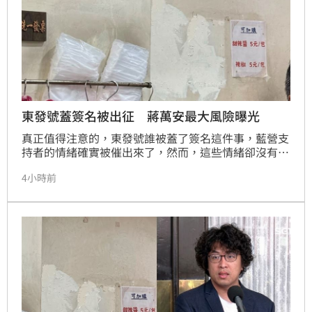
東發號蓋簽名被出征 蔣萬安最大風險曝光
真正值得注意的，東發號誰被蓋了簽名這件事，藍營支
持者的情緒確實被催出來了，然而，這些情緒卻沒有重
新轉換成蔣萬安的政治聲量，反而把沈伯洋送進更多人
4小時前
的視線之內。