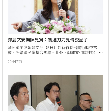
鄭麗文安撫陳見賢：初選刀刀見骨委屈了
國民黨主席鄭麗文今（5日）赴新竹縣召開行動中常
會，呼籲國民黨整合團結。此外，鄭麗文也感性說，初
選過程中大家受傷與委屈了，但是新竹縣歷經許多挑
20小時前
戰，從來都是逆風而行，初選後要慢慢沉澱心情重新出
發。陳見賢永遠是國民黨的一份子，「不要感覺自己孤
單或被遺忘，國民黨絕對不會忘記你」。