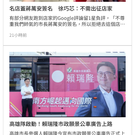
名店蓋蔣萬安簽名 徐巧芯：不需出征店家
有部分網友跑到店家的Google評論留1星負評，「不尊
重我們帥氣的市長蔣萬安的簽名，所以拒絕去這個店家
吃」、「味道不如以前，感覺換了一批人，過了許久才
21小時前
知道原因是青鳥飼料的關係」、「店家青鳥不會再
去」。
高雄隊啟動！賴瑞隆市政願景公車廣告上路
高雄市長參選人賴瑞隆今宣布市政願景公車廣告正式上