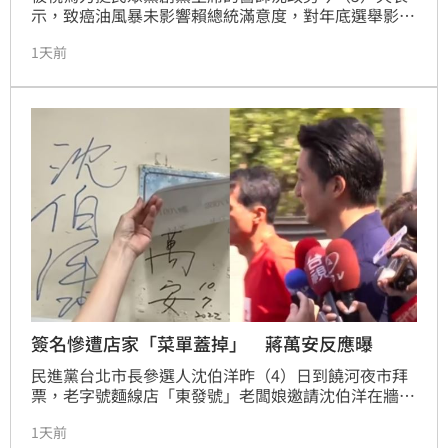
示，致癌油風暴未影響賴總統滿意度，對年底選舉影響
有限；民眾黨支持度跑6%到民進黨。
1天前
簽名慘遭店家「菜單蓋掉」 蔣萬安反應曝
民進黨台北市長參選人沈伯洋昨（4）日到饒河夜市拜
票，老字號麵線店「東發號」老闆娘邀請沈伯洋在牆上
簽名，還秀出被菜單蓋掉的台北市長蔣萬安簽名。蔣萬
1天前
安今（5）日出席捐血活動又為了毒油案痛批中央，但