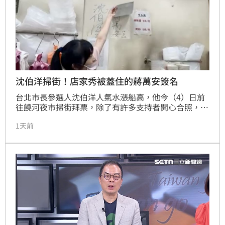
沈伯洋掃街！店家秀被蓋住的蔣萬安簽名
台北市長參選人沈伯洋人氣水漲船高，他今（4）日前
往饒河夜市掃街拜票，除了有許多支持者開心合照，更
有店家播放《島嶼天光》、民眾在旁高喊「沈伯洋當
1天前
選」。而沈伯洋拜訪饒河夜市老字號麵線店「東發號」
時，老闆娘除了邀請沈伯洋在牆上簽名外，更向眾人秀
出被菜單蓋掉的台北市長蔣萬安簽名。