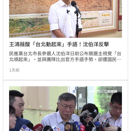
具。
王鴻薇酸「台北動起來」手語！沈伯洋反擊
民進黨台北市長參選人沈伯洋日前公布競選主視覺「台
北順起來」，並與團隊比出官方手語手勢，卻遭國民黨
立委王鴻薇批評手勢具大罷免既視感。沈伯洋強調台灣
1天前
手語已列為國家語言，王鴻薇不僅不尊重語言，更顯露
其仍未走出罷免陰影，將正常競選活動與罷免運動連
結。沈伯洋呼籲，選舉應多關心台北市民真正需求。