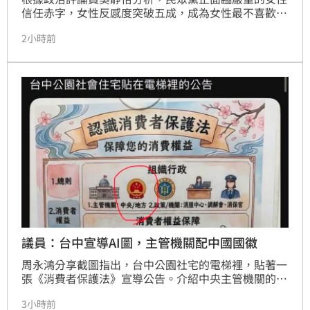
信任赤字，女性反感度突破五成，成為女性最不喜歡的
政黨，柯文哲與黃國昌的政治風格被視為主要負資產。
2小時前
另一方面，賴清德總統信任度逆勢提升，主要受女性支
持支撐，呈現顯著的「女熱男冷」現象。行政院長卓榮
泰則面臨「男性失溫」警訊，男性不滿意度飆破五成。
專家指出，執政團隊過度側重婦幼福利，卻忽視青年與
中壯年男性在職涯、購屋及經濟壓力上的焦慮。如何解
決政策資源分配失衡並挽回男性選民，已成為卓榮泰內
閣當前最迫切的政治課題。
議員：台中宣導AI圖，主管機關配中國國徽
周永鴻分享截圖指出，台中公園社宅的電梯裡，貼著一
張《消費者保護法》宣導公告。介紹中央主管機關的地
方，配的是中國國徽。公告下面清清楚楚寫著兩行字：
3小時前
臺中市政府住宅發展工程處政風室宣導、本圖片由 