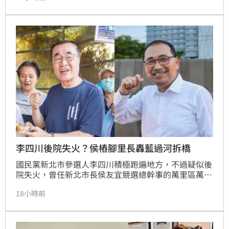
圖，目標打造宜居草屯。南投縣長參選人温世政強調，
兩人皆是放棄北部穩定發展、秉持熱忱返鄉服務的青
年，非一時衝動，而是期盼深耕家鄉。温世政指出，隨
著越來越多具備專業的年輕世代願意投入地方建設，南
投將能有效面對少子化與高齡化挑戰。此次徵召象徵青
年接棒，盼透過中央歷練與在地深耕，為南投注入嶄新
活力，呼籲鄉親支持新世代力量，攜手推動草屯升級與
南投的長遠發展。
李四川後院失火？侯樁腳里長轟藍過河拆橋
國民黨新北市參選人李四川積極跑遍地方，不過疑似後
院失火，曾任新北市長侯友宜競選總幹事的萬里區萬里
里里長王傑倫今（5）日宣布，「侯市長，抱歉我還是
18小時前
拼連任了」，爆料自己支持侯友宜、為了國民黨民眾服
務社出錢出力，沒想到國民黨因為李四川選市長，準備
派國民黨籍里長跟他競選，讓他直呼「這算過河拆橋
嗎？」，原本自己打算就此退選，但在地方長輩、志工