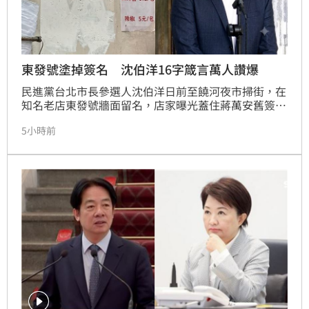
東發號塗掉簽名 沈伯洋16字箴言萬人讚爆
民進黨台北市長參選人沈伯洋日前至饒河夜市掃街，在
知名老店東發號牆面留名，店家曝光蓋住蔣萬安舊簽
名，遭網友洗版留負評，為平息爭議，店家火速塗白牆
5小時前
面、將兩人簽名都塗掉。沈伯洋對此表示贊成，強調店
家不應成為政治戰場，更以「雁過留聲，不必留名；牆
上無名，碗中有味」十六字箴言回應，展現高度氣度。
此舉獲大批網友力挺，呼籲民眾用行動支持美食，讓小
吃店回歸單純經營環境，勿因政治立場而抹殺在地老味
道。