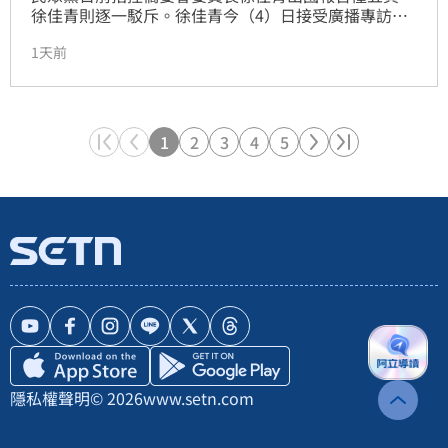
徐佳青則逐一駁斥。徐佳青今（4）日接受廣播專訪時
表示，章孝嚴時代沒有考察報告、沒有五星級飯店不
1天前
住，還帶著太太，即台北市長蔣萬安的母親黃美倫一起
搭飛機出門。民進黨台北市長參選人沈伯洋表示，競選
專注市政，跟對手家人沒有任何關係，專注在市政討論
即可。
1
2
3
4
5
隱私權聲明
© 2026
www.setn.com