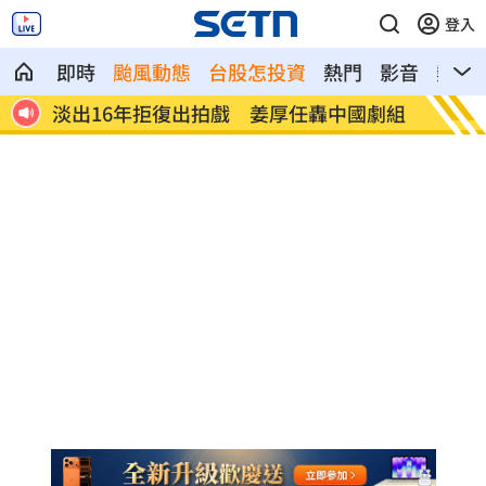
登入
即時
颱風動態
台股怎投資
熱門
影音
熱搜
劇組
淡江大橋今晚8時起封橋 封閉範圍一次看
林庭謙