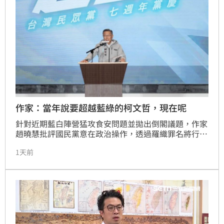
作家：當年說要超越藍綠的柯文哲，現在呢
針對近期藍白陣營猛攻食安問題並拋出倒閣議題，作家
趙曉慧批評國民黨意在政治操作，透過羅織罪名將行政
瑕疵無限放大，試圖營造政府失能形象。她指出，民眾
1天前
黨與國民黨的手段缺乏實質解決問題的誠意，僅是為了
激化同溫層情緒，邊際效益正快速遞減。此外，針對藍
營指控政府失職，趙曉慧反擊稱台中市長盧秀燕轄區內
的問題廠商八年僅稽查一次，質疑其才是真正的「門
神」。隨著盧秀燕有意角逐總統大位，其過去八年的施
政缺失與黑箱爭議，恐將面臨嚴格檢視。她更示警，政
治人物若只靠嘴砲抹黑，終將因操作過度而自食惡果，
呼籲政黨應回歸理性問政，而非淪為製造混亂的政治工