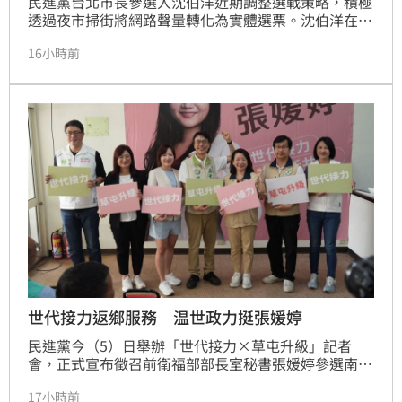
民進黨台北市長參選人沈伯洋近期調整選戰策略，積極
透過夜市掃街將網路聲量轉化為實體選票。沈伯洋在饒
河街夜市展現極高親和力，不僅全程配合民眾合照、視
16小時前
訊拜票，更以流利英文與外國遊客互動，展現細膩貼心
的選戰風格。資深媒體人鍾年晃形容其熱度堪比1994
年的陳水扁，黃暐瀚則讚賞其獨創「夜市政治學」，透
過親民態度獲攤商自發性力挺。針對東發號名店簽名引
發的網路負評風波，輿論呼籲政治攻防應回歸理性，不
應影響商家權益。沈伯洋透過精準的選民定位與暖心互
動，成功在選戰關鍵期走出獨特路徑，展現出強大的政
治爆發力。
世代接力返鄉服務 温世政力挺張媛婷
民進黨今（5）日舉辦「世代接力×草屯升級」記者
會，正式宣布徵召前衛福部部長室秘書張媛婷參選南投
草屯鎮長。現場多位黨內要角出席，展現團結氣勢。張
17小時前
媛婷提出幸福、安全、產業、治理及區域等五大升級藍