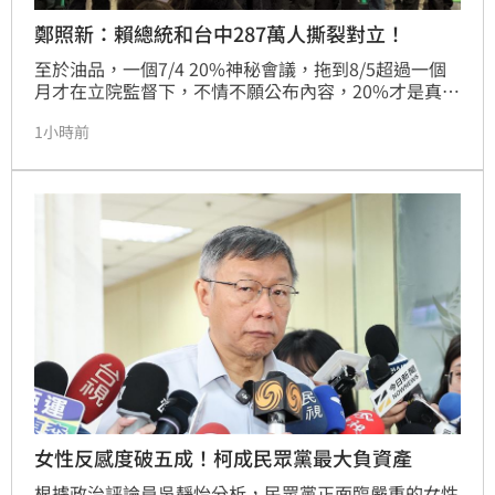
鄭照新：賴總統和台中287萬人撕裂對立！
至於油品，一個7/4 20%神秘會議，拖到8/5超過一個
月才在立院監督下，不情不願公布內容，20%才是真正
的破口，廠商知情不報才是真正的破口，總統用〔台
1小時前
中〕兩個字，而非〔中聯〕或〔台糖〕，就是和台中
287萬人撕裂對立！
女性反感度破五成！柯成民眾黨最大負資產
根據政治評論員吳靜怡分析，民眾黨正面臨嚴重的女性