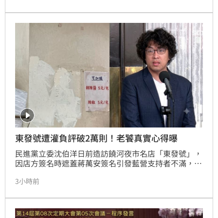
Gemini 生成。
東發號遭灌負評破2萬則！老饕真實心得曝
民進黨立委沈伯洋日前造訪饒河夜市名店「東發號」，
因店方簽名時遮蓋蔣萬安簽名引發藍營支持者不滿，
Google評論區遭網友灌入大量一星負評。沈伯洋對此
3小時前
回應，呼籲各界尊重店家，勿因政治立場影響經營。該
店創立於1937年，曾獲米其林推薦，是當地知名老
店，目前簽名已被覆蓋。此次事件雖引發網路兩派評價
大戰，但多數老饕仍肯定其蚵仔麵線與香菇油飯的美