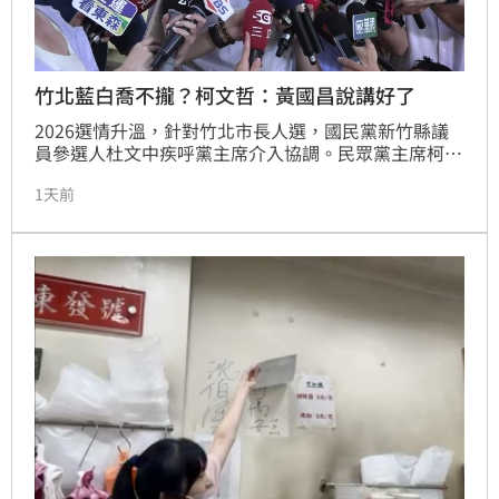
竹北藍白喬不攏？柯文哲：黃國昌說講好了
2026選情升溫，針對竹北市長人選，國民黨新竹縣議
員參選人杜文中疾呼黨主席介入協調。民眾黨主席柯文
哲今（5日）回應，相關事情都是黃國昌處理，自己未
1天前
直接參與，僅聽聞黃國昌說雙方都有講好了，「但我不
曉得他們是怎麼講好的。」