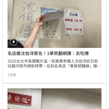
要求警察局說明選址標準，並責成交通局於一個月內重
新盤點，確保執法資源精準投入高風險路口，真正守護
市民用路安全，而非僅是開單賺錢。
名店邀沈伯洋簽名！1舉笑翻網讚：去吃爆
2026台北市長選戰升溫，民進黨參選人沈伯洋近日前
往饒河夜市掃街拜票，在知名老店「東發號麵線」牆上
簽名時，竟意外蓋過現任市長蔣萬安的舊簽名，引發社
1天前
群熱議。政治工作者周軒分享此趣聞，影片中老闆娘表
示該簽名早已被遮蓋，網友見狀紛紛留言力挺並笑稱要
用新台幣下架麵線。沈伯洋近期訪美回國後全力衝刺，
網路聲量在Threads上表現亮眼，支持度更在部分民調
中領先蔣萬安。此次拜票插曲意外成為網路焦點，不僅
讓沈伯洋選情熱度再攀升，也讓該小吃店成為網友熱議
的打卡點，展現出高強度的選戰網路效應。