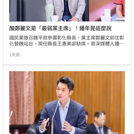
酸鄭麗文是「最弱黨主席」！鍾年晃這麼說
國民黨徵召魏平政參選彰化縣長，黨主席鄭麗文前往彰
化替魏站台，現任縣長王惠美卻缺席。資深媒體人鍾年
晃今（4）日在三立新聞「前進新台灣」節目指出，鄭
1天前
麗文是近二十年來最弱的黨主席，「她選上黨主席，套
一句郝龍斌跟趙少康的話就是『中國網軍幫忙的』」。
他認為，鄭麗文卻連拜託前主席們協調都不願意，最後
王惠美會站在魏平政身旁高喊當選，但只會做到這樣。