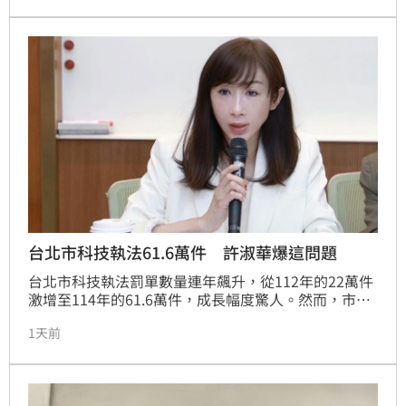
面對記者追問，「怎麼看簽名被蓋掉？」他則完全沒有
回應。
台北市科技執法61.6萬件 許淑華爆這問題
台北市科技執法罰單數量連年飆升，從112年的22萬件
激增至114年的61.6萬件，成長幅度驚人。然而，市議
員許淑華揭露，科技執法熱點與十大易肇事路口的重疊
1天前
度竟逐年遞減，至114年甚至掛零。以連續兩年事故高
居全市第一的基隆路與羅斯福路口為例，竟未設置任何
科技執法設備。許淑華質疑市府執法資源配置失準，恐
偏離提升交通安全的初衷，淪為單純追求罰鍰。她嚴正