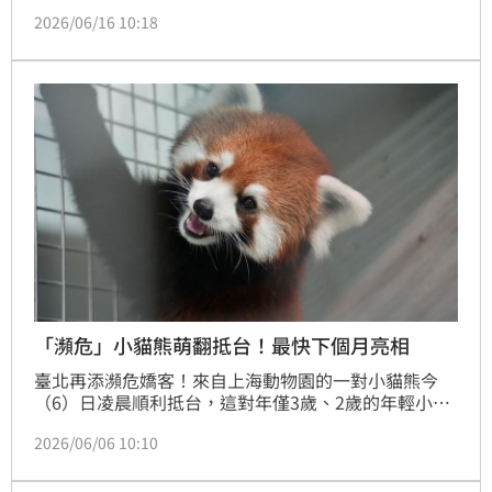
制」介入，目前已有18隻順利找到新家，仍有6隻1至
2026/06/16 10:18
10歲、性格穩定的柴犬開放認養。動保處強調，大量犬
隻安置案例罕見，呼籲民眾飼養前應審慎評估經濟與照
護能力，避免因家庭變故影響寵物福利。期盼透過社會
大眾支持，幫助這些失去主人的毛孩找到溫暖歸宿，延
續對生命的承諾，讓愛不因意外中斷。
「瀕危」小貓熊萌翻抵台！最快下個月亮相
臺北再添瀕危嬌客！來自上海動物園的一對小貓熊今
（6）日凌晨順利抵台，這對年僅3歲、2歲的年輕小貓
熊將成為臺北市立動物園小貓熊家族的新成員。由於小
2026/06/06 10:10
貓熊已被列為國際自然保育聯盟（IUCN）紅色名錄瀕
危物種，園方此次引進新血緣，盼維持族群健康與遺傳
多樣性，也讓外界相當期待牠們未來正式亮相。