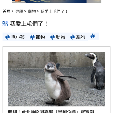
首頁
專題
寵物
我愛上毛們了！
我愛上毛們了！
毛小孩
寵物
動物
貓狗
萌翻！台北動物園喜迎「黑腳企鵝」寶寶潮