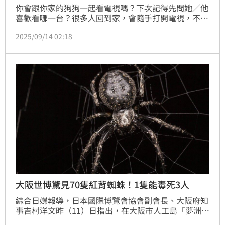
你會跟你家的狗狗一起看電視嗎？下次記得先問她／他
喜歡看哪一台？很多人回到家，會隨手打開電視，不論
是看場緊張刺激的動作片、浪漫甜蜜的愛情劇，還是氣
2025/09/14 02:18
氛沉靜的紀錄片，都是放鬆的方式。但你知道嗎？沙發
旁那隻正歪著頭、眼睛盯著螢幕的狗狗，其實也在「追
劇」。只是牠們眼裡的電視世界，跟我們看到的完全不
同。
大阪世博驚見70隻紅背蜘蛛！1隻能毒死3人
綜合日媒報導，日本國際博覽會協會副會長、大阪府知
事吉村洋文昨（11）日指出，在大阪市人工島「夢洲」
的世博會場內，近期發現約70隻具毒性的紅背蜘蛛，提