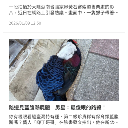
一段拍攝於大陸湖南省張家界黃石寨索道售票處的影
片，近日在網路上引發熱議。畫面中，一隻猴子帶著幼
崽大方現身售票區附近，神態自然、毫不怯生，彷彿前
2026/01/09 12:50
來「串門」，逗趣模樣吸引眾多遊客目光。相關影片曝
光後迅速在社群平台流傳，引發網友熱烈討論。
路邊見藍腹鷴屍體 男星：最傻眼的路殺！
你有親眼看過臺灣特有種、第二級珍貴稀有保育類藍腹
鷴嗎？藝人「柳丁哥哥」在臉書發文指出，他在新北市
秀朗橋周邊人行道看到一隻死亡的藍腹鷴，讓他直呼，