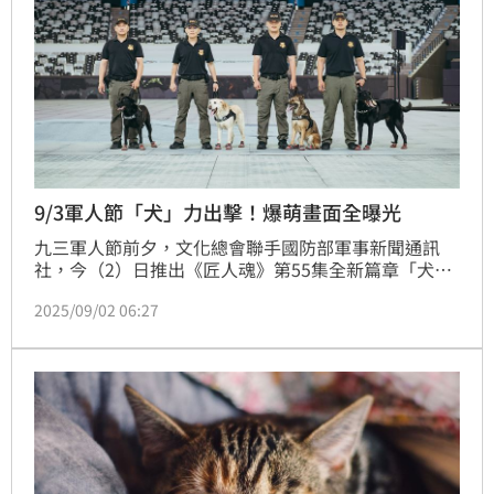
9/3軍人節「犬」力出擊！爆萌畫面全曝光
九三軍人節前夕，文化總會聯手國防部軍事新聞通訊
社，今（2）日推出《匠人魂》第55集全新篇章「犬力
出擊」。這次鏡頭聚焦國軍中最「萌」的戰力── K9
2025/09/02 06:27
軍犬分隊，帶觀眾直擊軍犬的培訓、勤務日常與退役後
生活，展現牠們如何用靈敏嗅覺守護國家安全。