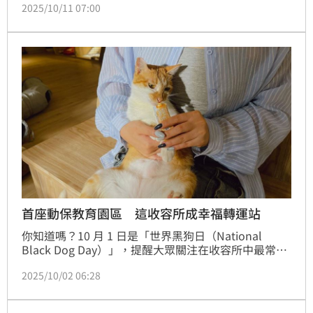
2025/10/11 07:00
翁家中都有毛小孩陪伴，甚至比一般人更願意為牠們花
錢。原來，富人愛寵物，背後原因可不只是「有錢」。
首座動保教育園區 這收容所成幸福轉運站
你知道嗎？10 月 1 日是「世界黑狗日（National 
Black Dog Day）」，提醒大眾關注在收容所中最常被
忽視的黑狗。2024年12月啟用的南昌動保教育園區，
2025/10/02 06:28
是全台首座「綜合型動保教育園區」，結合認養、醫療
與教育功能。園區內設有草皮活動區、互動教室及動物
醫療中心，翻轉大眾對傳統鐵籠收容所的想像。