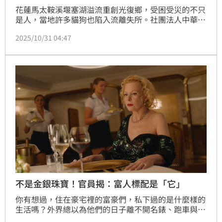
花蓮馬太鞍溪堰塞湖溢流重創光復鄉，受困受災的不只
是人，當地許多貓狗也陷入流離失所。社團法人中華民
國保護動物協會透露，災後立即與花蓮縣獸醫師公會合
2025/10/31 04:47
作，在光復糖廠設立「動物義診站」，提供緊急醫療、
安置及生活物資，並動員5處私人收容所協助救援。義
診站已照護超過200隻受傷或受驚動物，其中17隻已經
順利回家，還有很多喵星人、汪星人等著被認養。
不是金銀珠寶！官員揭：富人標配是「它」
你有想過，住在豪宅裡的富豪們，私下過的是什麼樣的
生活嗎？外界總以為他們的日子離不開名錶、跑車與紅
酒，但前日本國稅官小林義崇卻揭露驚人觀察，許多富