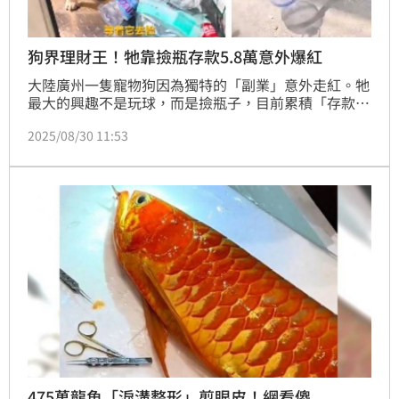
狗界理財王！牠靠撿瓶存款5.8萬意外爆紅
大陸廣州一隻寵物狗因為獨特的「副業」意外走紅。牠
最大的興趣不是玩球，而是撿瓶子，目前累積「存款」
超過11300元人民幣（約新台幣5萬8500元），被網友
2025/08/30 11:53
笑稱是「招財狗」。
475萬龍魚「淚溝整形」剪眼皮！網看傻