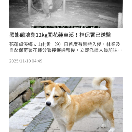
黑熊餓壞剩12kg闖花蓮卓溪！林保署已送醫
花蓮卓溪鄉立山村昨（9）日首度有黑熊入侵，林業及
自然保育署花蓮分署接獲通報後，立即派遣人員前往勘
查，並設置紅外線照相機監控與誘捕籠，於昨晚9時46
2025/11/10 04:49
分成功捕獲一隻體重僅12.3公斤、營養不良的幼年公
熊，現已送往東部野生動物救傷中心野灣動物醫院進行
檢查與照護。