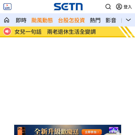
登入
即時
颱風動態
台股怎投資
熱門
影音
熱搜
記憶體產能全被大廠包下 驚人漲價潮來
北美訂
襲
元