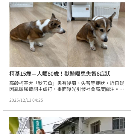
柯基15歲＝人類80歲！獸醫曝患失智8症狀
高齡柯基犬「秋刀魚」患有後癱、失智等症狀，近日疑
因亂尿尿遭飼主虐打，畫面曝光引發社會高度關注。獸
醫師公會全聯會理事長譚大倫表示，高齡犬骨骼脆弱、
2025/12/13 04:25
心臟易受驚嚇，禁不起任何形式的暴力，甚至可能危及
生命。他提到，罹患失智症的狗狗常出現迷路、繞圈、
發呆、吠叫增多及亂大小便等症狀。目前已有延緩犬隻
失智的藥物，最快明年將引進台灣。