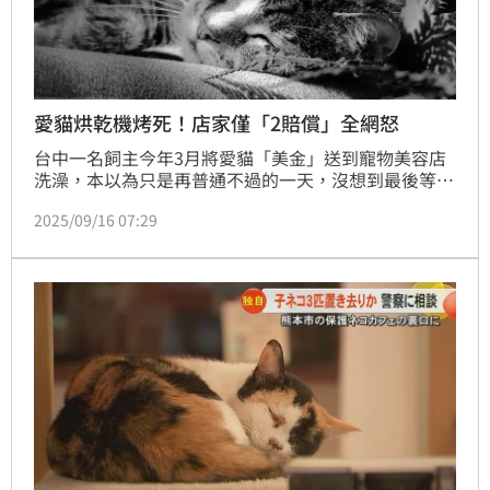
愛貓烘乾機烤死！店家僅「2賠償」全網怒
台中一名飼主今年3月將愛貓「美金」送到寵物美容店
洗澡，本以為只是再普通不過的一天，沒想到最後等來
的卻是噩耗。飼主接到電話，得知貓咪送醫後仍宣告不
2025/09/16 07:29
治，而店家卻僅解釋是「烘乾機時間設定錯誤」，讓家
屬難以接受。