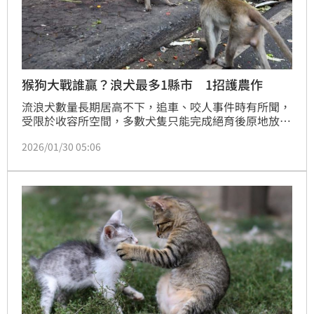
猴狗大戰誰贏？浪犬最多1縣市 1招護農作
流浪犬數量長期居高不下，追車、咬人事件時有所聞，
受限於收容所空間，多數犬隻只能完成絕育後原地放
養。為替流浪犬找新出路，嘉義縣家畜疾病防治所首創
2026/01/30 05:06
全台唯一的「浪浪就業服務站」，透過專業訓練，協助
流浪犬轉型成護衛犬、療癒犬，也意外替果農解決猴
害，成功保住8成果實。