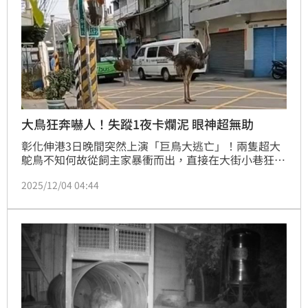
大鳥狂奔嚇人！失蹤1夜卡爛泥 眼神超無助
彰化伸港3日晚間突然上演「巨鳥大逃亡」！兩隻超大
鴕鳥不知何故從飼主家暴衝而出，直接在大街小巷狂
奔，嚇得民眾紛紛閃避，也有人拿起手機猛拍，影片瞬
2025/12/04 04:44
間在網路上引發討論。