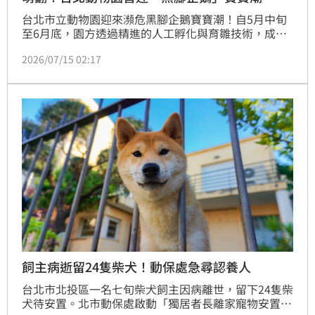
台北市立動物園迎來瀕危黑腳企鵝寶寶潮！自5月中旬
至6月底，園方透過精進的人工孵化與育雛技術，成功
讓6隻企鵝寶寶破殼而出。這些雛鳥目前在保育員細心
2026/07/15 02:17
照料下成長，待3個月大換羽後將融入大群體。黑腳企
鵝因環境變遷與海洋汙染，野外族群數量銳減，動物園
積極進行域外保育以維護基因多樣性。歡迎民眾趁暑期
週六夜間延長開放時前往參觀，或許能捕捉到換上灰黑
色羽毛的亞成鳥可愛身影。此外，國立海科館7月起將
上映黑腳企鵝生態紀錄片，帶領觀眾深入了解這些非洲
企鵝的成長與愛情故事，歡迎民眾前往觀賞，共同關注
瀕危物種保育議題。
飼主病逝留24隻柴犬！動保處急尋認養人
台北市北投區一名七旬柴犬飼主因病離世，留下24隻柴
犬待安置。北市動保處啟動「獨居者長離家寵物安置機