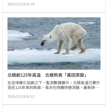
2025/12/18 01:16
「這絕對是我遇過最傻眼的路殺！」
北極創125年高溫 北極熊竟「基因突變」
在全球暖化加劇之下，監測數據顯示，北極氣溫已攀升
至近125年來的新高，海冰也持續快速消融。最新研究
指出，格陵蘭東南部的部分北極熊已在「基因層級」出
2025/12/18 01:11
現變化，整個族群正透過「跳躍基因」加速調整自身 
DNA，藉由這種特殊的生物機制，努力為生存爭取更多
空間。