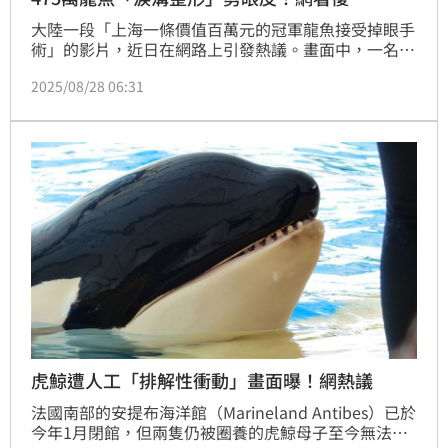
大陸一段「上海一條價值百萬元的冠軍龍魚接受掉眼手
術」的影片，近日在網路上引發熱議。畫面中，一名男
子正使用剪刀與鑷子，小心地處理龍魚眼下的脂肪，手
2025/08/28 06:31
術現場燈光明亮、多人協助拍攝記錄。據悉，該條龍魚
曾獲得比賽冠軍，網路上一度盛傳其價值高達108萬元
人民幣（約合新台幣475萬元）。
虎鯨遭人工「排解性衝動」畫面曝！網熱議
法國南部的安提布海洋館（Marineland Antibes）已於
今年1月閉館，但兩隻仍被圈養的虎鯨母子至今無法安