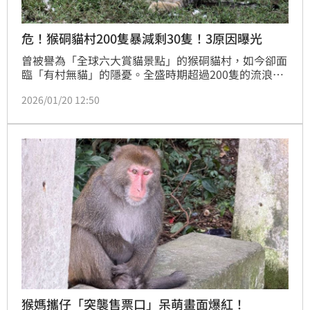
危！猴硐貓村200隻暴減剩30隻！3原因曝光
曾被譽為「全球六大賞貓景點」的猴硐貓村，如今卻面
臨「有村無貓」的隱憂。全盛時期超過200隻的流浪
貓，如今僅剩不到30隻，貓咪逐年消失，也讓不少慕名
2026/01/20 12:50
而來的遊客大感失落。居民憂心，若缺乏完善規劃，這
個以貓聞名的觀光景點，未來恐怕只剩下名字，卻難再
見貓咪身影。
猴媽攜仔「突襲售票口」呆萌畫面爆紅！