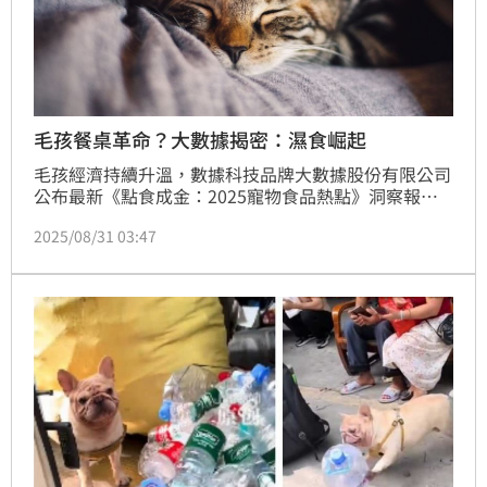
毛孩餐桌革命？大數據揭密：濕食崛起
毛孩經濟持續升溫，數據科技品牌大數據股份有限公司
公布最新《點食成金：2025寵物食品熱點》洞察報
告，透過旗下輿情分析軟體《KEYPO大數據關鍵引擎》
2025/08/31 03:47
自2021年7月1日至2025年6月30日觀測發現，儘管市
場競爭白熱化，整體關鍵聲量仍年年成長，其中「機能
罐頭」聲量四年成長近59%，飼主選食邏輯已從「餵飽
毛孩」進化為「吃得有效、吃得安心」；同時，2025
年狗食品牌自營通路聲量年增195%，超越蝦皮購