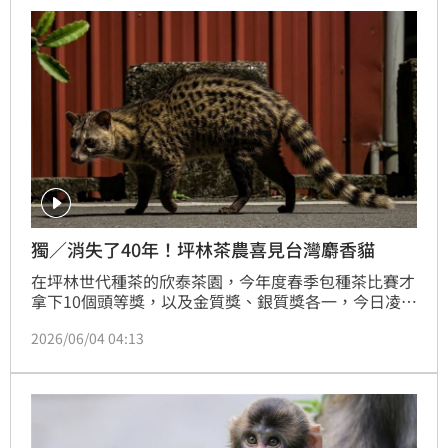
獨／消失了40年！坪林茶農喜見台灣麝香貓
在坪林世代種茶的欣泰茶園，今年度春季包種茶比賽才
拿下10個頭等獎，以及金質獎、銀質獎各一，今日凌晨
0時多又遇到驚喜，竟然遇到台灣原生種的麝香貓。麝
2026/06/04 04:13
香貓為食肉目動物，因早期人類大量捕捉，同時破壞棲
地，導致數量大幅減少，目前在台灣已列為二級保育類
動物。欣泰茶園第四代茶農李生志表示，「已經40年沒
有見到了，真令人懷念！牠可能這次『恩呷嘎逼咩喫
茶！』」(陳韋帆)