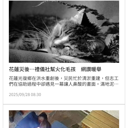
花蓮災後…禮儀社幫火化毛孩 網讚暖舉
花蓮光復鄉在洪水重創後，災民忙於清淤重建，但志工
們在協助過程中卻遇見一幕讓人鼻酸的畫面。滿地泥濘
中，不僅有家園的殘骸，還有毛孩受困的遺體。吉安鄉
2025/09/28 08:30
「天堂寵物禮儀-花蓮」因此決定無償協助，至今已替
10多隻毛孩火化，盼能讓牠們不孤單，安然走完最後一
程。