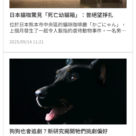
日本貓咖驚見「死亡幼貓箱」：曾絕望掙扎
位於日本熊本市中央區的貓咪咖啡廳「かごにゃん」，
上個月發生了一起令人髮指的虐待動物事件。一名男子
在營業時間將一個保麗龍箱放置於店鋪後門，箱內竟裝
2025/09/14 11:21
有三隻已經死亡的幼貓。據店家事後檢查，箱子的內外
都佈滿了深深的抓痕，顯示這些小生命在臨死前，曾拚
命掙扎，試圖逃脫，場面令人鼻酸。
狗狗也會追劇？新研究揭開牠們挑劇偏好