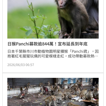
日猴Panchi募款逾844萬！宣布延長到年底
日本千葉縣市川市動植物園明星獼猴「Panchi君」，因
抱著紅毛猩猩玩偶的可愛模樣走紅，成功帶動募款熱
潮。截至5月底捐款已突破4300萬日圓，市府宣佈募款
2026/06/03 06:57
活動延長至年底，資金將用於優化猴山環境與提升動物
福利。園方指出，Panchi君近期抱玩偶頻率減少，顯示
其已逐漸走出幼年遭棄的陰影並正向成長。這段跨越國
界的愛心支持，不僅改善了動物生活品質，也讓全球粉
絲見證牠的蛻變。