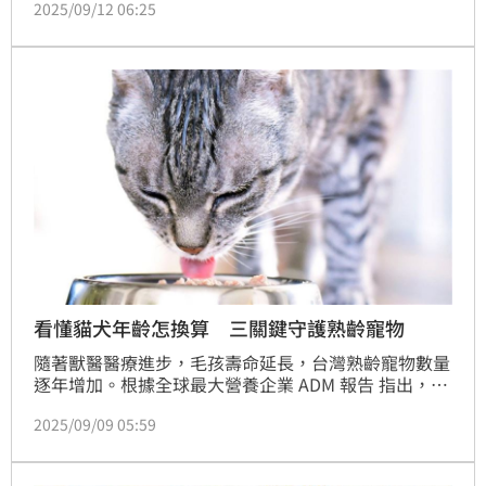
2025/09/12 06:25
醒即將前往的民眾提高警覺。他也表示，紅背蜘蛛如今
已普遍存在於大阪府，只要不徒手觸碰或抓握，一般不
會遭到攻擊。
看懂貓犬年齡怎換算 三關鍵守護熟齡寵物
隨著獸醫醫療進步，毛孩壽命延長，台灣熟齡寵物數量
逐年增加。根據全球最大營養企業 ADM 報告 指出，高
達 78% 飼主期待寵物食品能幫助寵物活得更長壽健
2025/09/09 05:59
康。統計亦顯示，貓犬平均壽命已達13至15歲，部分
老年犬甚至可活超過17歲。伴隨寵物高齡化趨勢，熟齡
貓犬的健康管理成為飼主最關心的課題，其中健康地老