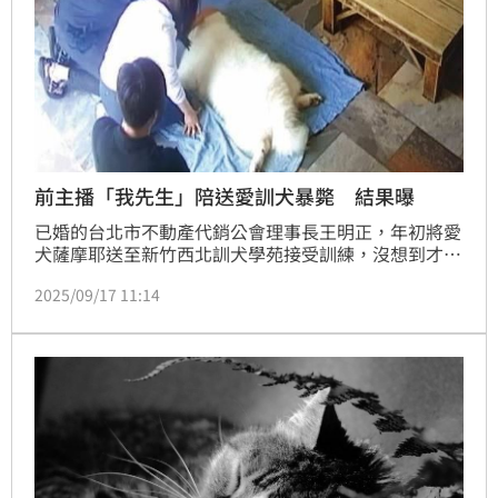
前主播「我先生」陪送愛訓犬暴斃 結果曝
已婚的台北市不動產代銷公會理事長王明正，年初將愛
犬薩摩耶送至新竹西北訓犬學苑接受訓練，沒想到才短
短三個月，愛犬卻因「胃扭轉」猝逝憤而提告，當時一
2025/09/17 11:14
同現身學苑的前民視主播林青逸，兩人互動親暱也引發
外界聯想。對於被告，西北訓犬學苑受訪回應，飼主要
求驗屍，經台大動物醫院解剖，最後確認死因是急性
「胃扭轉」，無外傷、虐待，也無毒物反應，解剖報告
顯示，薩摩耶猝逝與訓犬學苑無關，並重申會配合司法
調查，盼釐清真相，