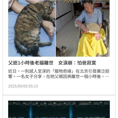
化、維持良好生活品質更是照護的核心目標。
父逝1小時後老貓離世 女淚崩：怕爸寂寞
近日，一則感人至深的「寵物奇緣」在北京引發廣泛迴
響。一名女子分享，在她父親因病離世一個小時後，家
中年邁的老貓也隨之而去。這前後僅僅相隔60分鐘的告
2025/09/05 05:13
別，讓全家人淚崩，感嘆這隻貓咪彷彿是為了陪伴父
親，才特地留下等待。這則故事觸動了無數網友的心
弦，也再次證明了人類與動物之間那份超越言語、難以
言喻的深厚情感。