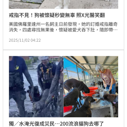
戒指不見！狗被懷疑秒變無辜 照X光醫笑翻
美國佛羅里達州一名飼主日前發現，她的訂婚戒指離奇
消失，四處尋找無果後，懷疑被愛犬吞下肚，隨即帶狗
就醫檢查，X光一照，果真看到戒指，連獸醫都驚呆。
2025/11/02 04:22
所幸經過一周，戒指順利隨狗狗排泄物排出。
獨／水淹光復成災民…200流浪貓狗去哪了