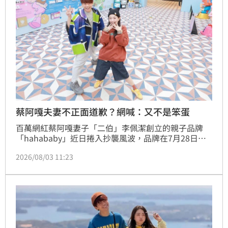
蔡阿嘎夫妻不正面道歉？網喊：又不是笨蛋
百萬網紅蔡阿嘎妻子「二伯」李佩潔創立的親子品牌
「hahababy」近日捲入抄襲風波，品牌在7月28日發
布避重就輕的「致歉聲明」，表示過去「未能完整保留
2026/08/03 11:23
設計與製作紀錄」並宣布未來將透過影音內容公開設計
流程，讓外界參與作品從發想到完成的過程，希望重建
品牌信任。就有網友好奇，為何事件發生至今夫妻倆幾
乎全面神隱、遲遲不道歉？