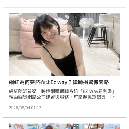
象照的策略也成為討論焦點。二伯先前在訪談中坦言，
這套「員工網紅化」模式源於過往合作經驗...
網紅為何突然靠北Ez way？律師揭驚悚套路
網紅陳沂質疑，跨境網購通關系統「EZ Way易利委」
現由關貿網路公司建置與服務，可掌握民眾個資，財政
部關務署說明，過去紙本委任屢傳冒名、虛報不法等情
2026/08/04 01:13
形，開放線上委任是為了防止個資外洩，且關貿公司也
符合國際資安標準。林智群律師反問，「三斤使用小紅
書，就不怕被中國私人公司蒐收集個資？」