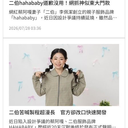
二伯hahababy道歉沒用！網抓神似東大門款
網紅蔡阿嘎妻子「二伯」李佩潔創立的親子服飾品牌
「hahababy」，近日因設計爭議持續延燒，雖然品牌
日前正式發布道歉聲明，坦承內部管理疏失並致歉，但
2026/07/28 03:36
仍未能平息外界質疑。如今又有網友整理大量商品比對
圖，認為品牌多款設計與韓國東大門品牌、淘寶商品高
度雷同，讓「hahababy」、「二伯」、「抄襲」、
「原創設計」等關鍵字再度引爆討論。
二伯苦喊製程超漫長 官方卻改口快速開發
近日陷入設計爭議的蔡阿嘎、二伯服飾品牌
HAHABABY，歷經近20天沉默後終於發布正式聲明，