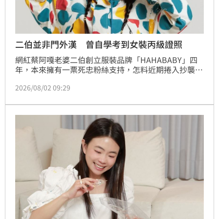
二伯並非門外漢 曾自學考到女裝丙級證照
網紅蔡阿嘎老婆二伯創立服裝品牌「HAHABABY」四
年，本來擁有一票死忠粉絲支持，怎料近期捲入抄襲爭
議，讓形象大打折扣，然而，二伯在服裝產業並非門外
2026/08/02 09:29
漢，過往她曾透露考到女裝丙級執照，當時蔡阿嘎還開
玩笑不需要請人，「二伯自己車就好了」。蔡佩伶報導