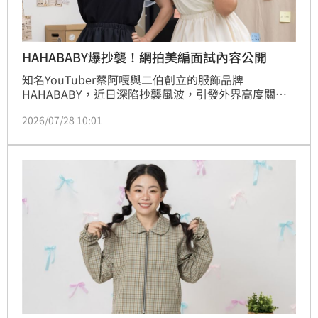
HAHABABY爆抄襲！網拍美編面試內容公開
知名YouTuber蔡阿嘎與二伯創立的服飾品牌
HAHABABY，近日深陷抄襲風波，引發外界高度關
注。品牌今日發布最新聲明，以「給小HABY的一封
2026/07/28 10:01
信」為題，宣布將暫停腳步進行內部流程檢討與優化。
此舉被網友質疑避重就輕，且品牌過去未聘請專業服裝
設計師、過度重視行銷美編的經營模式也遭網友起底討
論。HAHABABY將於9月25日在兒童新樂園舉辦公開活
動，屆時品牌將如何回應抄襲爭議並面對粉絲，已成為
各界矚目焦點。此次事件不僅考驗品牌的危機處理能
力，也再次引發大眾對於網紅自創品牌設計專業度與原
創性的熱烈討論。