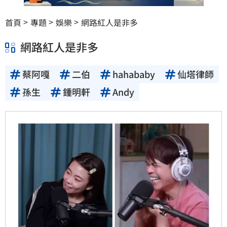
首頁
專題
娛樂
網路紅人是非多
網路紅人是非多
蔡阿嘎
二伯
hahababy
仙塔律師
孫生
鍾明軒
Andy