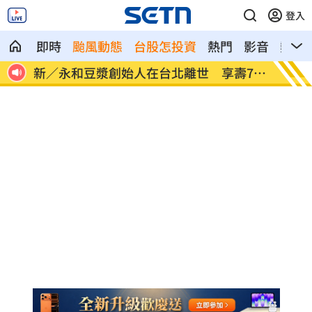
登入
即時
颱風動態
台股怎投資
熱門
影音
熱搜
70
新／新竹宣布！五峰尖石8校明停課但上班
HIG
大