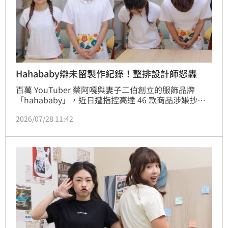
Hahababy辯未留製作紀錄！整排設計師怒轟
百萬 YouTuber 蔡阿嘎與妻子二伯創立的服飾品牌
「hahababy」，近日遭指控高達 46 款商品涉嫌抄襲
日韓品牌。品牌方雖發表 460 字聲明致歉並下架爭議
2026/07/28 11:42
商品，卻以「快速開發未能完整保留紀錄」為由避談抄
襲與退費事宜。此舉不僅被網友抓包與過往「擁有完整
開發流程」的說法自相矛盾，更引發設計業界集體抨
擊，質疑品牌避重就輕以規避法律與賠償責任，讓公關
危機持續蔓延。