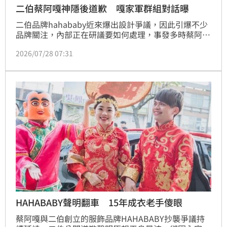
二伯蔡阿嘎神隱後道歉 嘎家軍群組對話曝
二伯品牌hahababy近來爆出設計爭議，因此引爆不少
品牌關注，內部正在研議要如何處理，事發多時蔡阿嘎
也停更4週，讓網友都好奇後續動作，如今蔡阿嘎也跟
2026/07/28 07:31
二伯一起發聲明表示正在下架商品，於此同時又爆出了
嘎家軍對話。
HAHABABY聲明翻車 15年成衣老手傻眼
蔡阿嘎與二伯創立的服飾品牌HAHABABY抄襲爭議持