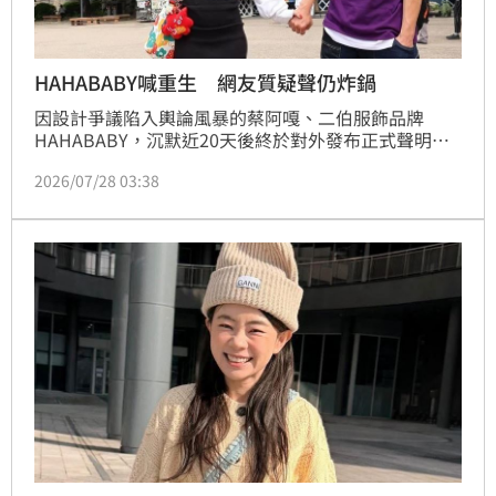
HAHABABY喊重生 網友質疑聲仍炸鍋
因設計爭議陷入輿論風暴的蔡阿嘎、二伯服飾品牌
HAHABABY，沉默近20天後終於對外發布正式聲明。
除了向消費者致歉外，也首度說明品牌未來規劃，證實
2026/07/28 03:38
不會結束營運，而是暫時停下腳步檢討內部流程，完成
調整後將重新出發。林宜君