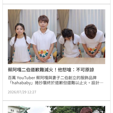
紀錄，已深刻反省並檢討內部流程，相關爭議商品也陸
續下架整理，未來將以更嚴謹標準投入產品開發。
蔡阿嘎二伯道歉難滅火！他怒嗆：不可原諒
百萬 YouTuber 蔡阿嘎與妻子二伯創立的服飾品牌
「hahababy」捲抄襲終於道歉但還難以止火。設計界
知名的文華國際花苑董事暨資深副總章譯中大聲說，原
2026/07/29 12:27
創設計師走過人生、經過生命的淬鍊設計出獨有的《藝
術》，你幾乎一模一樣的抄襲不可原諒。而且抄不走
『SOU. SOU脇阪克二』與『小黃點赫威.托雷』的靈
魂。