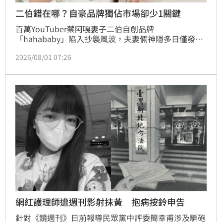
二伯錯在哪？自豪品牌獨佔市場卻少1關鍵
百萬YouTuber蔡阿嘎妻子二伯自創品牌
「hahababy」陷入抄襲風波，夫妻倆神隱多日僅發布
致歉聲明，引發粉絲不滿。該品牌自2021年成立以
2026/08/01 07:26
來，資本額從20萬暴增至2025年的1000萬，凸顯網紅
流量變現的驚人商機。二伯曾分享創業初衷是為填補親
子服飾市場需求，並透過市場調查調整設計，但此次抄
襲爭議點出品牌核心設計理念的匱乏。業界分析，品牌
美感需深厚底蘊支撐，非單靠複製流行元素即可成功，
網友質疑其經營模式過於追求市場反饋，卻忽視原創設
計的核心價值，這場風波不僅重創品牌形象，也引發大
眾對網紅電商的原創性與誠信議題進行深刻反思。
網紅護理師遭週刊影射抹黃 抱病按鈴申告
針對《鏡週刊》日前報導民眾黨中評委簡幸甫涉及騙砲