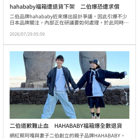
hahababy福箱遭退貨下架 二伯爆恐遭求償
二伯品牌hahababy近來爆出設計爭議，因此引爆不少
日本品牌關注，內部正在研議要如何處理，於此同時，
蔡阿嘎、二伯聯合發出聲明，表示過去開發太快因而沒
2026/07/29 05:59
留設計紀錄，怎料如今在超商賣的聯名福箱又爆討論，
如今業界更爆出二伯有可能遭求償。
二伯道歉難止血 HAHABABY福箱爆全數退貨
網紅蔡阿嘎與妻子二伯創立的親子品牌HAHABABY，