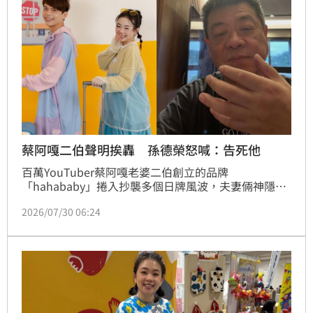
蔡阿嘎二伯聲明挨轟 孫德榮怒喊：告死他
百萬YouTuber蔡阿嘎老婆二伯創立的品牌
「hahababy」捲入抄襲多個日牌風波，夫妻倆神隱數
日後，終於在28日發表道歉聲明，表示已陸續下架相關
2026/07/30 06:24
商品，未來也將建立更完整的設計與製作紀錄。不過，
這份聲明並未獲得網友買單，資深經紀人孫德榮也火大
發聲，直言：「可不可以讓他們消失，不要再有他們的
消息，真的煩死了！」