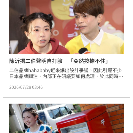
陳沂揭二伯聲明自打臉 「突然按捺不住」
二伯品牌hahababy近來爆出設計爭議，因此引爆不少
日本品牌關注，內部正在研議要如何處理，於此同時，
蔡阿嘎、二伯聯合發出聲明，表示過去開發太快因而沒
2026/07/28 03:46
留設計紀錄，對此陳沂發聲了。