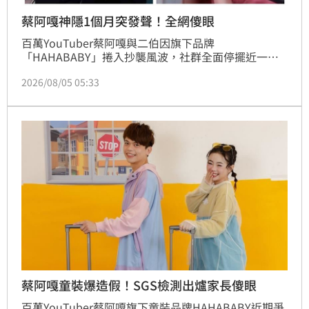
蔡阿嘎神隱1個月突發聲！全網傻眼
百萬YouTuber蔡阿嘎與二伯因旗下品牌
「HAHABABY」捲入抄襲風波，社群全面停擺近一個
月。日前兩人無預警更新Podcast節目「蔡阿嘎
2026/08/05 05:33
543」，不僅與昔日戰友藏鏡人暢聊，更親自向聽眾問
好，聲稱一切安好只是休息。此舉引發網路熱議，死忠
粉絲感動淚崩直呼精神糧食回歸，但也有網友質疑是為
復出試水溫，評價兩極。這場突如其來的回歸，是否代
表夫妻倆已準備好重返螢光幕，後續動向備受各界關
注。
蔡阿嘎童裝爆造假！SGS檢測出爐家長傻眼
百萬YouTuber蔡阿嘎旗下童裝品牌HAHABABY近期爭