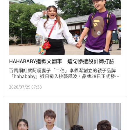
HAHABABY道歉文翻車 這句慘遭設計師打臉
百萬網紅蔡阿嘎妻子「二伯」李佩潔創立的親子品牌
「hahababy」近日捲入抄襲風波，品牌28日正式發布
道歉聲明，除了坦承過去「未能完整保留設計與製作紀
2026/07/29 07:38
錄」，也宣布未來將透過影音內容公開設計流程，讓外
界參與作品從發想到完成的過程，希望重建品牌信任。
不過聲明曝光後，這句「未能完整保留設計與製作紀
錄」也引發網友怒火，更有設計師發文打臉，直言「不
可能」。