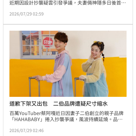
近期因設計抄襲疑雲引發爭議，夫妻倆神隱多日後首度
發聲致歉，而先前於超商開賣的聯名福箱也傳出全數退
2026/07/29 02:59
貨。有超商店員透露，該福箱上架後乏人問津，待退貨
福箱與垃圾堆置在一起，場面相當狼狽。此外，二伯的
道歉聲明遭網友抓包與過往直播說法矛盾，關於產品開
發過程的紀錄說詞也與品牌總監說法前後不一。面對外
界質疑，蔡阿嘎夫妻目前皆未再做出回應。蔡佩伶報
道歉下架又出包 二伯品牌遭疑尺寸縮水
百萬YouTuber蔡阿嘎近日因妻子二伯創立的親子品牌
「HAHABABY」捲入抄襲爭議，風波持續延燒。品牌
方沉默多日後，終於在28日發布官方聲明，坦言過去在
2026/07/29 02:46
快速開發產品的過程中，未能完整保存設計與製作歷程