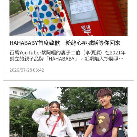
HAHABABY首度致歉 粉絲心疼喊話等你回來
百萬YouTuber蔡阿嘎的妻子二伯（李佩潔）在2021年
創立的親子品牌「HAHABABY」，近期陷入抄襲爭
議，今（28）日，夫妻倆首度針對此事公開回應，表
2026/07/28 03:42
示：「對於這次事件讓大家產生疑慮與不安，我們誠摯
向大家致歉。」並說道，自己會先停下腳步，好好整理
自己，期待未來能以更好的樣貌與大家相見。林品妤