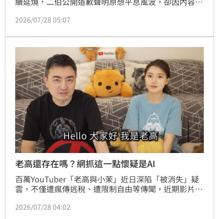
續延燒，二伯公開道歉聲明原想平息風波，卻因內容中
的「快速開發」說法引發更多質疑。近日一名擁有15年
2026/07/28 05:07
成衣業經驗的業界人士指出，從服飾設計、打版到量
產，通常都會留下大量製作紀錄，對品牌說法提出疑
問，直言「看了忍不住皺眉」。林宜君
老高還存在嗎？網抓這一點懷疑是AI
百萬YouTuber「老高與小茉」近日深陷「被消失」疑
雲，不僅遭瘋傳逃稅、遭限制自由等傳聞，近期影片風
格大改變，也讓不少網友懷疑是否大量使用AI製作。如
2026/07/28 04:02
今藝人梁赫群一家搭乘新加坡迪士尼郵輪巧遇老高，妻
子更曬出合照，希望替外界「解密」，但仍無法完全平