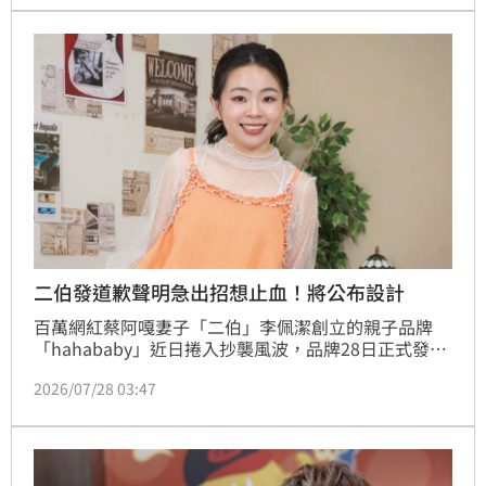
息網友質疑，相關話題持續延燒。
二伯發道歉聲明急出招想止血！將公布設計
百萬網紅蔡阿嘎妻子「二伯」李佩潔創立的親子品牌
「hahababy」近日捲入抄襲風波，品牌28日正式發布
道歉聲明，除了坦承過去「未能完整保留設計與製作紀
2026/07/28 03:47
錄」，也宣布未來將透過影音內容公開設計流程，讓外
界參與作品從發想到完成的過程，希望重建品牌信任。
不過聲明曝光後，仍引發大批網友質疑，相關話題持續
延燒。