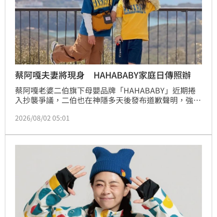
蔡阿嘎夫妻將現身 HAHABABY家庭日傳照辦
蔡阿嘎老婆二伯旗下母嬰品牌「HAHABABY」近期捲
入抄襲爭議，二伯也在神隱多天後發布道歉聲明，強調
會將爭議商品下架，而「HAHABABY」爆發風波以
2026/08/02 05:01
前，早已宣布會在兒童樂園辦家庭日，門票開賣便銷售
一空，如今據媒體報導，活動照常舉行且無退票機制。
蔡佩伶報導