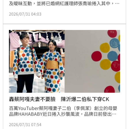
及曖昧互動，並將已婚網紅護理師張喬瑜捲入其中，張
喬瑜強烈駁斥該報導為惡意抹黑與人格毀滅。張喬瑜於
2026/07/31 04:03
31日抱病前往新北地檢署，正式對鏡週刊、網紅曾妍潔
及粉專「恭道葛」提告妨害名譽與加重誹謗。張喬瑜強
調，新聞內容未經查證且惡意扭曲其言論，使其遭受嚴
重性羞辱與名譽損害。面對突如其來的民眾黨內部紛爭
牽連，張喬瑜決心透過司法途徑維護清白，並表示將對
所有誹謗者追究到底，後續亦將提出民事賠償，絕不接
受無中生有的惡意指控。
轟蔡阿嘎夫妻不要臉 陳沂爆二伯私下穿CK
百萬YouTuber蔡阿嘎妻子二伯（李佩潔）創立的母嬰
品牌HAHABABY近日捲入抄襲風波，品牌日前發出聲
明致歉，並宣布下架引發爭議的商品，但仍止不住外界
2026/07/31 07:54
批評。對此，向來敢說敢言的網紅陳沂也開直播開砲，