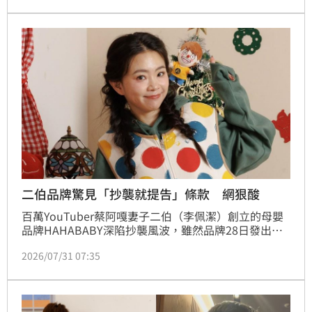
不僅狠批夫妻倆危機處理失敗，更直言「不要臉」，還
酸消費者買HAHABABY是「盤子」，一連串犀利發言
再度掀起熱議。
二伯品牌驚見「抄襲就提告」條款 網狠酸
百萬YouTuber蔡阿嘎妻子二伯（李佩潔）創立的母嬰
品牌HAHABABY深陷抄襲風波，雖然品牌28日發出聲
明道歉，並宣布下架「引起討論的商品」，但爭議非但
2026/07/31 07:35
沒有止血，反而越燒越旺。近日又有網友翻出
HAHABABY官網的「智慧財產權宣告」，發現品牌曾
高調喊話若遭抄襲將依法求償，如今對照自身捲入抄襲
爭議，被大批網友狂酸根本是「做賊喊抓賊」。