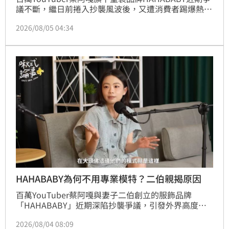
議不斷，繼日前捲入抄襲風波後，又遭消費者踢爆熱銷
的「兒童毛絨絨雙面外套」存在嚴重標示不實問題。該
2026/08/05 04:34
商品原標榜「內外層皆是全棉」，經送交SGS檢測後，
結果卻顯示內裡為100%聚酯纖維，外層棉含量也未達
標。此消息引發家長怒火，痛批品牌未經查證即虛假宣
傳，嚴重損害消費者信任。由於涉及廣告不實與商品標
示法規，若經主管機關認定違規，品牌恐面臨最高30
HAHABABY為何不用專業模特？二伯親揭原因
百萬YouTuber蔡阿嘎與妻子二伯創立的服飾品牌
「HAHABABY」近期深陷抄襲爭議，引發外界高度關
注。面對輿論壓力，夫妻倆沉寂近一個月後才恢復更
2026/08/04 08:09
新。除了爭議本身，品牌堅持由員工擔任模特兒拍攝形