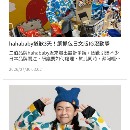
hahababy道歉3天！網抓包日文版IG沒動靜
二伯品牌hahababy近來爆出設計爭議，因此引爆不少
日本品牌關注，研議要如何處理，於此同時，蔡阿嘎、
二伯聯合發出聲明，表示過去開發太快因而沒留設計紀
2026/07/30 03:02
錄，怎料如今媒體再度關注到hahababy日文IG動向。