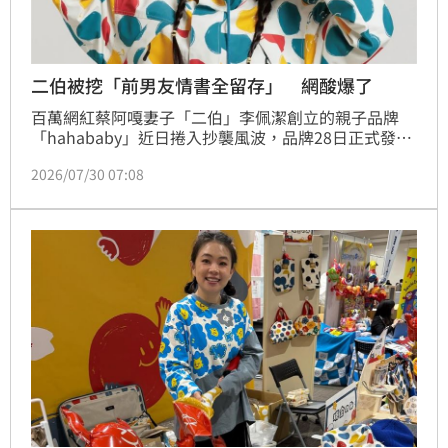
二伯被挖「前男友情書全留存」 網酸爆了
百萬網紅蔡阿嘎妻子「二伯」李佩潔創立的親子品牌
「hahababy」近日捲入抄襲風波，品牌28日正式發布
道歉聲明，除了坦承過去「未能完整保留設計與製作紀
2026/07/30 07:08
錄」，也宣布未來將透過影音內容公開設計流程，讓外
界參與作品從發想到完成的過程，希望重建品牌信任。
不過聲明曝光後，不僅有設計師打臉「不可能」，還有
人挖出二伯保存前男友情書禮物的影片，酸爆聲明中
「未能完整保留設計與製作紀錄」這句話。