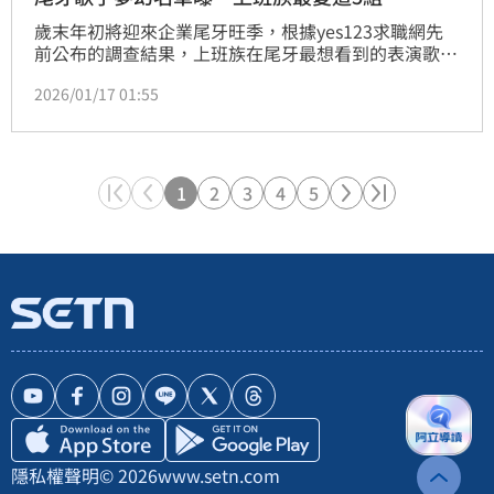
歲末年初將迎來企業尾牙旺季，根據yes123求職網先
前公布的調查結果，上班族在尾牙最想看到的表演歌手
名單，前5名分別為五月天（37.7%）、
2026/01/17 01:55
Energy（36.8%）、蔡依林（35.8%）、伍佰
（30.6%）、張惠妹（29.6%）。
1
2
3
4
5
隱私權聲明
© 2026
www.setn.com