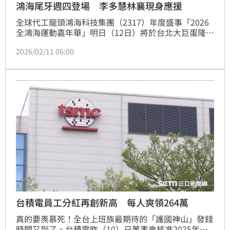
鴻海尾牙週四登場 李多慧林襄現身應援
全球代工龍頭鴻海科技集團（2317）年度盛事「2026
全鴻海運動嘉年華」明日（12日）將於台北大巨蛋隆重
登場！隨著AI浪潮席捲全球，鴻海董事長劉揚偉日前已
2026/02/11 06:00
提前揭曉年度佳績，受惠於AI伺服器需求爆發，帶動集
團去年營收狂衝至8.1兆元創下新高。為了犒賞辛勞員
工，明日不僅將包下大巨蛋舉行大規模運動會，更重金
請來超人氣啦啦隊與金鐘主持陣容，誓言打造史上最狂
的「應援尾牙」。
台積電員工分紅再創新高 每人爽領264萬
真的要羨慕死！全台上班族最期待的「護國神山」發錢
時間又到了。台積電昨（10）日董事會核准2025年度