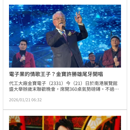
失望。」
電子業的情歌王子？金寶許勝雄尾牙開唱
代工大廠金寶電子（2331）今（21）日於南港展覽館
盛大舉辦歲末聯歡晚會，席開360桌氣勢磅礡。不過今
晚最讓數千名員工瘋狂的，不是千萬獎金，而是董事長
2026/01/21 06:32
許勝雄罕見展現的「鐵漢柔情」！許勝雄親自登台獻唱
經典台語情歌〈相思雨〉，深情款款的嗓音與平時在商
場上運籌帷幄的霸氣形成強烈反差，瞬間融化全場同仁
的心。一曲唱畢，台下員工意猶未盡，全場更有節奏地
狂喊「安可、安可」，瘋狂慫恿老闆再來一首。