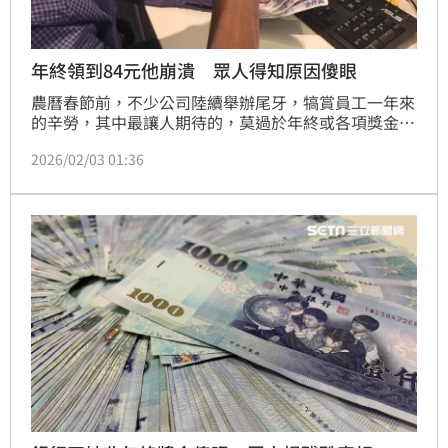
年終領到84元他崩潰 眾人得知原因傻眼
農曆春節前，不少公司陸續舉辦尾牙，犒賞員工一年來
的辛勞，其中最讓人期待的，莫過於年終或各項獎金。
不過，一名男子卻抱怨，自己收到公司的季獎金竟只有
2026/02/03 01:36
84元，讓他忍不住直呼「這是什麼可悲的數字？是不是
該離職了？」貼文曝光後，隨即掀起網友熱議。