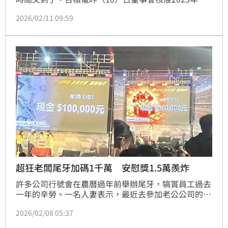
員工業績獎金與酬勞，總金額高達新台幣2061億4592
2026/02/11 09:59
萬元，不僅年增率高達46.62%，更連續兩年刷新歷史
紀錄。根據計算，台灣員工平均每人可以領到超過264
萬元，等於「入職一年就買一輛高級進口車」，消息一
出讓全網暴動。
超狂老闆尾牙加碼1千萬 安慰獎1.5萬羨炸
許多公司行號會在農曆過年前舉辦尾牙，犒賞員工過去
一年的辛勞。一名人妻表示，最近去參加老公公司的尾
牙，沒想到老闆竟霸氣「加碼1000萬」，豪發上百個6
2026/02/08 05:37
萬以上的紅包，讓她驚呼，「全宜蘭最狂！」不少人看
了也相當羨慕。