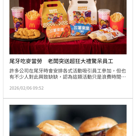
尾牙吃麥當勞 老闆突送超狂大禮驚呆員工
許多公司在尾牙時會安排各式活動吸引員工參加，但也
有不少人對此興致缺缺，認為這類活動只是浪費時間，
不如把時間留給自己。一名網友分享，朋友的公司將尾
2026/02/06 09:52
牙辦在辦公室，原本以為只是隨便應付，沒想到最後竟
有意外驚喜，貼文曝光後，隨即掀起網友熱議。