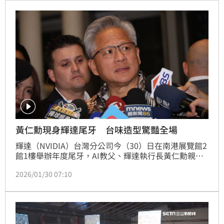
搭配黑色長褲亮相，整體風格相當休閒，瞬間驚豔現場
所有人。
黃仁勳現身輝達尾牙 台味造型驚豔全場
輝達（NVIDIA）台灣分公司今（30）日在南港展覽館2
館1樓舉辦年度尾牙，AI教父、輝達執行長黃仁勳親自
出席。今年尾牙主題為「輝達尚蓋讚」，吸引超過
2026/01/30 07:10
2500名員工共襄盛舉。黃仁勳一現身便成為全場焦
點，他一改過往招牌皮外套造型，改穿夏威夷風格的黑
色花襯衫，搭配黑色長褲，休閒又吸睛，讓在場所有人
瞬間驚呼。