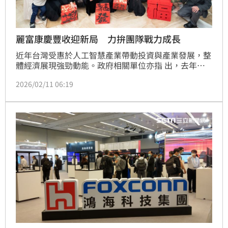
麗富康慶豐收迎新局 力拚團隊戰力成長
近年台灣受惠於人工智慧產業帶動投資與產業發展，整
體經濟展現強勁動能。政府相關單位亦指 出，去年全
年經濟成長率達8.63%，創下近15年新高，顯示市場信
2026/02/11 06:19
心與商業活動活絡。在此有利環 境下，服務型產業及
實體門市經營同樣獲益，為創業與展店提供良好條件。