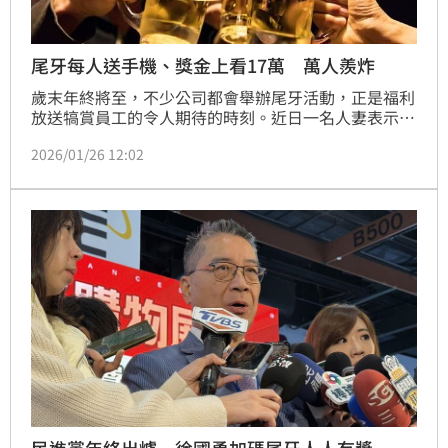
尾牙每人送手機、獎金上看17萬 萬人羨炸
歲末年終將至，不少公司都會舉辦尾牙活動，正是福利
放送犒賞員工的令人期待的時刻。近日一名人妻表示，
先生任職的公司不僅每人獲得一支iPhone 17 Pro，且
2026/01/26 12:02
尾牙人人有獎，最低6萬元起跳，羨煞不少網友。