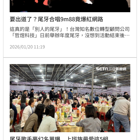
要出道了？尾牙合唱9m88竟爆紅網路
這真的是「別人的尾牙」！台灣知名數位轉型顧問公司
「哲煜科技」日前舉辦年度尾牙，沒想到活動結束後，
一段員工與靈魂女聲 9m88 在舞台上默契對唱《你朝我
2026/01/20 11:19
的方向走來》的影片，在社群平台Threads上瘋傳。影
片中員工展現超強歌喉，不僅台風穩健，與 9m88 的互
動更是充滿火花，讓網友紛紛激動留言：「這員工可以
直接原地出道了吧？」、「這福利太強，現在轉職還來
得及嗎？」
尾牙歌手夢幻名單曝 上班族最愛這5組