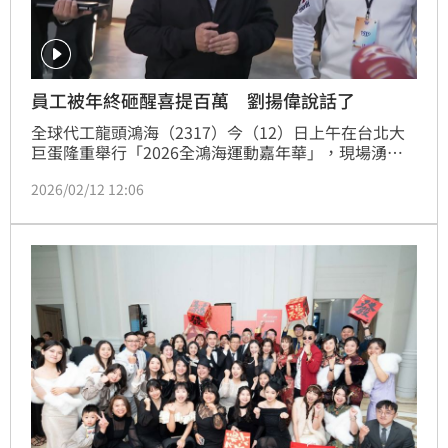
員工被年終砸醒喜提百萬 劉揚偉說話了
全球代工龍頭鴻海（2317）今（12）日上午在台北大
巨蛋隆重舉行「2026全鴻海運動嘉年華」，現場湧入
數萬名員工與眷屬，氣氛嗨到最高點。董事長劉揚偉在
2026/02/12 12:06
會前接受媒體短暫採訪，臉上笑意藏不住，大方分享對
今年的經營信心。他直言，2026年的營運表現將會比
2025年「好很多」，關鍵就在於集團已經牢牢抓住了
AI與全球布局的契機。劉揚偉更幽默表示，今天現場準
備了超豐富的抽獎活動，相信等一下抽獎開始，員工們
臉上的笑容會更燦爛！