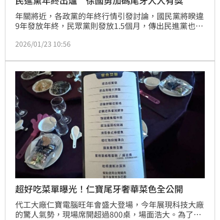
民進黨年終出爐 徐國勇加碼尾牙人人有獎
年關將近，各政黨的年終行情引發討論，國民黨將睽違
9年發放年終，民眾黨則發放1.5個月，傳出民進黨也將
維持慣例發放1.5個月年終，民進黨秘書長徐國勇今
2026/01/23 10:56
（23）日受訪表示，民進黨會維持原來的，只是他還沒
看到公文；他並強調，會維持所有黨務工作人員最大利
益，尾牙也會想辦法讓大家有好的抽獎紅包，「應該是
相當滿意的一個紅包，每個人都有，全部都有。」
超好吃菜單曝光！仁寶尾牙奢華菜色全公開
代工大廠仁寶電腦旺年會盛大登場，今年展現科技大廠
的驚人氣勢，現場席開超過800桌，場面浩大。為了犒