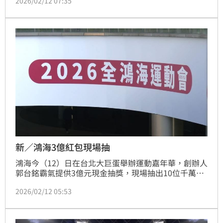
2026/02/12 07:35
運動嘉年華」，創辦人郭台銘豪氣投下震撼彈，準備總
額「1億元」的創辦人特別獎，現場抽出10位每人爽領
「1,000萬」現金的超級幸運兒。
新／鴻海3億紅包現場抽
鴻海今（12）日在台北大巨蛋舉辦運動嘉年華，創辦人
郭台銘霸氣提供3億元現金抽獎，現場抽出10位千萬富
翁及1000位20萬現金得主，掀翻全場尖叫聲。董事長
2026/02/12 05:53
劉揚偉更自信表示，鴻海去年營收創8.1兆元歷史新
高，並預期今年營運將「絕對比去年好」，強調AI將持
續引領集團騰飛。這場盛會不僅展現鴻海作為電子代工
龍頭的「鈔能力」，更凸顯其對員工的慷慨，鞏固了幸