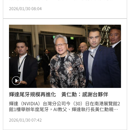
出席。今年尾牙主題為「輝達尚蓋讚」，吸引超過
2026/01/30 08:04
2000名員工共襄盛舉。黃仁勳一現身便成為全場焦
點，他一改過往標誌性的皮外套造型，改穿夏威夷風格
花襯衫搭配黑色長褲，整體風格相當休閒，其他輝達高
層亦著同款但不同色的服裝，看來正是輝達今晚的
dress code。
輝達尾牙規模再進化 黃仁勳：感謝台夥伴
輝達（NVIDIA）台灣分公司今（30）日在南港展覽館2
館1樓舉辦年度尾牙，AI教父、輝達執行長黃仁勳親自
出席。今年尾牙主題為「輝達尚蓋讚」，吸引超過
2026/01/30 07:42
2000名員工共襄盛舉。黃仁勳一現身便成為全場焦
點，他一改過往標誌性的皮外套造型，改以黑色花襯衫