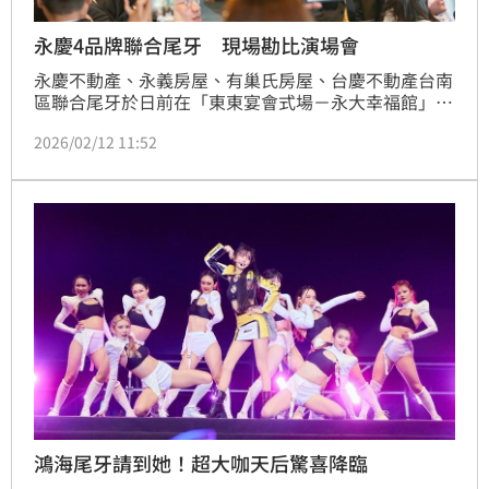
永慶4品牌聯合尾牙 現場勘比演場會
永慶不動產、永義房屋、有巢氏房屋、台慶不動產台南
區聯合尾牙於日前在「東東宴會式場－永大幸福館」氣
勢登場！共席開130桌、1,300位夥伴與眷屬一起同
2026/02/12 11:52
樂，場面熱鬧歡騰！除了有歌手郭靜、曾瑋中、康康擔
任表演嘉賓，摸彩獎品更狂抽20支iPhone 17！讓同仁
度過開心又難忘的夜晚。
鴻海尾牙請到她！超大咖天后驚喜降臨