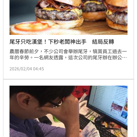
尾牙只吃漢堡！下秒老闆神出手 結局反轉
農曆春節前夕，不少公司會舉辦尾牙，犒賞員工過去一
年的辛勞。一名網友透露，這次公司的尾牙辦在辦公
室，且餐點是一人一個漢堡，大家都敢怒不敢言，只能
2026/02/04 04:45
低頭啃著漢堡，但沒想到下秒老闆豪發每人一包2萬元
紅包，眾人隨即大讚，「漢堡其實也不錯吃！」