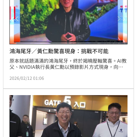
鴻海尾牙／黃仁勳驚喜現身：挑戰不可能
原本就話題滿滿的鴻海尾牙，終於揭曉壓軸驚喜。AI教
父、NVIDIA執行長黃仁勳以預錄影片方式現身，向董
事長劉揚偉與全體員工致意，一開口就點名「Young 
2026/02/12 01:06
and my friends at Foxconn」，現場瞬間沸騰。