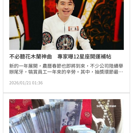
不必聽花木蘭神曲 專家曝12星座開運補帖
新的一年展開，農曆春節也即將到來，不少公司陸續舉
辦尾牙，犒賞員工一年來的辛勞。其中，抽獎環節最讓
人期待，人人都希望能成為幸運兒，然而幸運女神並不
2026/01/21 01:36
一定會站在自己身旁。對此，星座塔羅專家小孟老師
（清水孟）在臉書發文，分享12星座專屬的開運秘技，
教大家如何在尾牙抽獎中提升好運，為每位上班族帶來
好兆頭，迎接嶄新的一年。