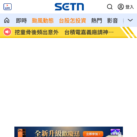
登入
即時
颱風動態
台股怎投資
熱門
影音
熱搜
神鎮
這吃法頂呱呱「青花椒鹹酥雞＋角嗨」開
韓股慘
賣