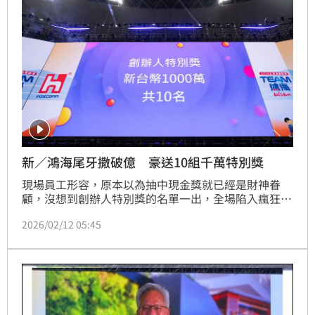
福企業的形象，也為全球科技產業樹立了新的標竿。
新／鴻海尾牙撒破億 豪送10組千萬特別獎
現場員工形容，原本以為抽中現金獎就已經是財神眷
顧，沒想到創辦人特別獎的名單一出，全場陷入瘋狂尖
叫。除了這10位千萬富翁，公司更在現場撒出1,000個
2026/02/12 05:45
「20萬」現金獎項，光是這一輪特別獎的總獎金就噴發
超過3億台幣。大巨蛋現場數萬名員工與眷屬看著大螢
幕上的中獎名單。