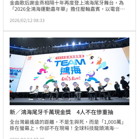
金曲歌后謝金燕相隔十年再度登上鴻海尾牙舞台，為
「2026全鴻海運動嘉年華」擔任壓軸嘉賓，以電音女
王之姿震撼全場。她一口氣帶來七首經典電音組曲，大
2026/02/12 08:33
秀美腿與動感舞步，嗨翻台北大巨蛋，並獻上限定版曲
目，誠意滿滿，成為全場最大亮點。
新／鴻海尾牙千萬現金獎 4人不在慘重抽
全台灣最遙遠的距離，不是生與死，而是「1,000萬」
掛在螢幕上，你卻不在現場！全球科技龍頭鴻海
（2317）今（12）日在台北大巨蛋舉行「2026全鴻海