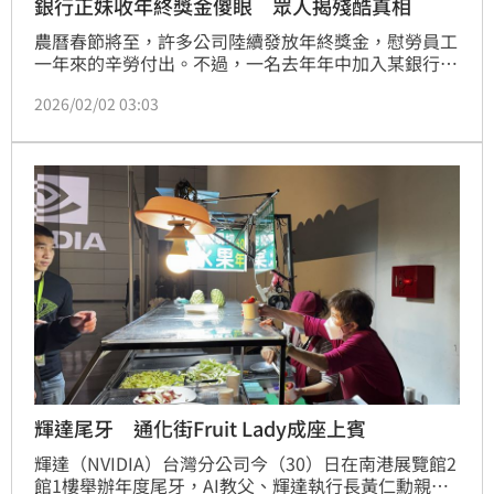
銀行正妹收年終獎金傻眼 眾人揭殘酷真相
農曆春節將至，許多公司陸續發放年終獎金，慰勞員工
一年來的辛勞付出。不過，一名去年年中加入某銀行服
務的女子卻發現，自己的年終獎金僅有0.5個月。儘管
2026/02/02 03:03
人資事前曾提醒她因未趕上前半年完整考績，年終將
「按比例發放」，實際金額仍少到讓她相當傻眼，貼文
曝光後，引發網友熱議。
輝達尾牙 通化街Fruit Lady成座上賓
輝達（NVIDIA）台灣分公司今（30）日在南港展覽館2
館1樓舉辦年度尾牙，AI教父、輝達執行長黃仁勳親自