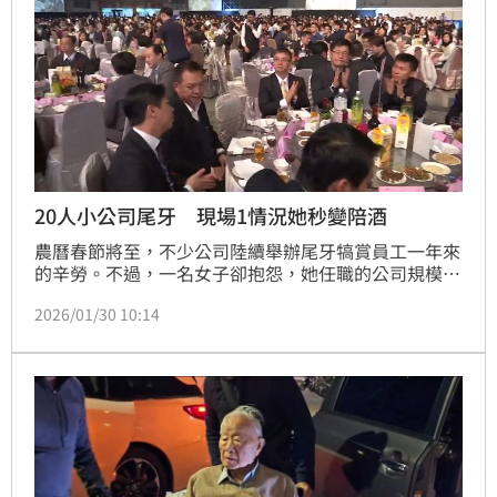
20人小公司尾牙 現場1情況她秒變陪酒
農曆春節將至，不少公司陸續舉辦尾牙犒賞員工一年來
的辛勞。不過，一名女子卻抱怨，她任職的公司規模不
大，僅有20名員工，沒想到尾牙當天廠商與業主卻來了
2026/01/30 10:14
超過100人，讓她忍不住吐槽「根本是公關大會」，貼
文曝光後，引發網友熱議。