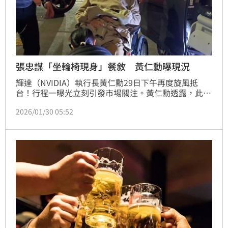
張忠謀「坐輪椅現身」餐敘 黃仁勳曝現況
輝達（NVIDIA）執行長黃仁勳29日下午再度旋風抵
台！行程一曝光立刻引發市場關注。黃仁勳透露，此行
主要將參加輝達台灣公司尾牙，昨（29）日抵台後他隨
2026/01/30 05:52
即拜會台積電創辦人張忠謀，晚間兩人前往台北嘉佩樂
飯店知名粵式餐廳「榕居」共進晚餐，張忠謀則是坐輪
椅出席。對此，黃仁勳透露，張忠謀精神很好、狀態很
好，思維也非常敏捷。