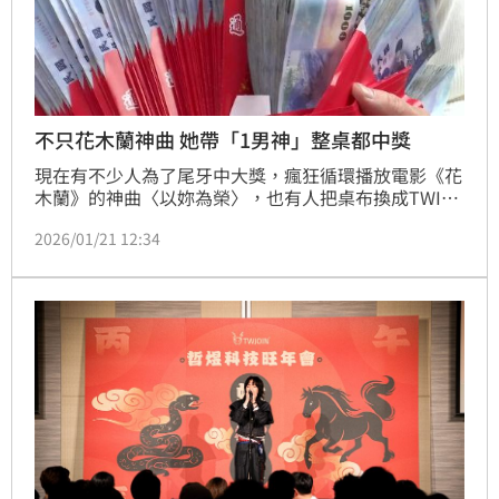
不只花木蘭神曲 她帶「1男神」整桌都中獎
現在有不少人為了尾牙中大獎，瘋狂循環播放電影《花
木蘭》的神曲〈以妳為榮〉，也有人把桌布換成TWICE
娜璉祈求好運降臨。不過近日又有網友分享「最強組
2026/01/21 12:34
合」，就是狂聽《花木蘭》神曲再搭配Super Junior成
員崔始源的小卡，沒想到整桌都中獎了，讓他們驚呼
「太神了！」