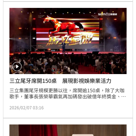
三立尾牙席開150桌 展現影視娛樂業活力
三立集團尾牙規模更勝以往，席開逾150桌，除了大咖
歌手，董事長張榮華霸氣再加碼發出破億年終獎金、尾
牙大樂透，更一人獨得88萬。
2026/02/07 03:16