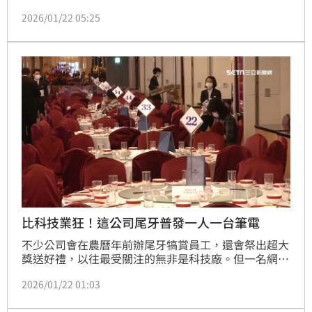
賞員工過去一整年的辛勞，仁寶高層不僅豪氣喊出抽獎
2026/01/22 05:25
總獎金超過2500萬元，更端出由君品酒店操刀的五星
級饗宴，要讓全體同仁吃得開心、拿得滿意，歡喜迎接
金馬年。
比科技業狂！這公司尾牙普發一人一台筆電
不少公司會在農曆年前辦尾牙犒賞員工，還會祭出超大
獎送好禮，以往最受關注的無非是科技廠。但一名網友
透露，朋友在遠雄人壽上班，近日尾牙大禮也相當驚
2026/01/22 01:03
人，竟然普發一人一台筆電，讓所有員工都嗨翻了。文
章曝光後，網友驚呆表示，「別人的尾牙總是不會讓人