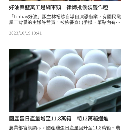
好油案藍黨工是網軍頭 律師批侯裝聾作啞
「Linbay好油」版主林裕紘自導自演恐嚇案，有國民黨
黨工背景的主嫌許哲賓，被檢警查出手機、筆點內有超
過1千組以上的臉書帳號，懷疑至少是中層級以上的網
2023/10/19 10:41
軍頭，負責下指令攻擊、掩護及帶風向。對此，律師黃
帝穎直言，國民黨黨工網軍案被抓包，黨主席朱立倫、
總統參選人侯友宜卻裝死到底，因此痛批兩人「連最基
本的政治責任都不願負」。
國產蛋日產量增至11.8萬箱 朝12萬箱邁進
農業部官網顯示，國產雞蛋日產量回升至11.8萬箱。農