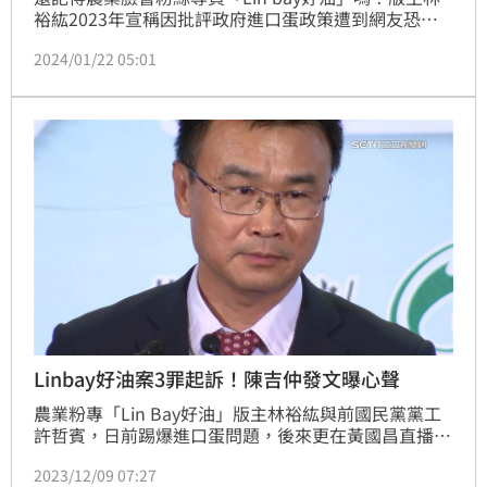
裕紘2023年宣稱因批評政府進口蛋政策遭到網友恐
嚇。未料真相曝光竟是自導自演而遭羈押禁見。食藥署
2024/01/22 05:01
日前加強市售雞蛋稽查專案，今（22）日公布市售雞蛋
稽查專案結果，有3件不符規定，1件是國產雞蛋標示違
規，另2件則是檢出動物用藥殘留違規，其中1件更檢出
2種動物用藥，3件違規總計裁處12萬元。（記者：簡
浩正）
Linbay好油案3罪起訴！陳吉仲發文曝心聲
農業粉專「Lin Bay好油」版主林裕紘與前國民黨黨工
許哲賓，日前踢爆進口蛋問題，後來更在黃國昌直播中
哭訴遭人恐嚇，結果被查出是自導自演，被羈押禁見。
2023/12/09 07:27
近日羈押期滿，許哲賓、林裕紘分別交保。桃園地檢署