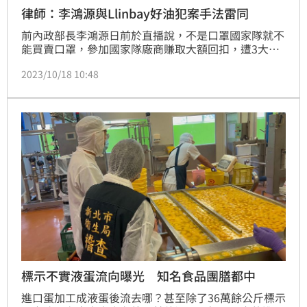
律師：李鴻源與Llinbay好油犯案手法雷同
前內政部長李鴻源日前於直播說，不是口罩國家隊就不
能買賣口罩，參加國家隊廠商賺取大額回扣，遭3大公
會譴責。李鴻源昨（17）天深夜表示，相關訊息是聽企
2023/10/18 10:48
業家好友說的，沒有仔細查核就傳遞訊息，造成相關人
員困擾，深感抱歉。黃帝穎律師開轟，李鴻源與
Llinbay好油犯案手法雷同。
標示不實液蛋流向曝光 知名食品團膳都中
進口蛋加工成液蛋後流去哪？甚至除了36萬餘公斤標示