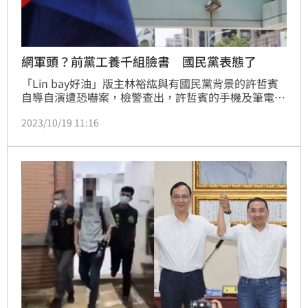
網軍頭？前黨工養千組臉書 國民黨表態了
「Lin bay好油」版主林裕紘與有國民黨背景的許哲賓
自導自演遭恐嚇案，檢警查出，許哲賓的手機及筆電
裡，有超過一千組以上的臉書帳號，懷疑許至少是中層
2023/10/19 11:16
級以上的網軍頭，負責下指令攻擊、掩護及帶風向，正
擴大追查比對、是否曾涉及散布假訊息等擾亂社會秩序
案件。對此，國民黨今(19)日表示，遵重司法偵辦，秉
公處理，毋枉毋縱。