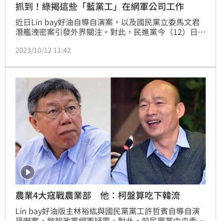
抓到！綠揭這些「藍黨工」在網軍公司工作
近日Lin bay好油自導自演案，以及國民黨立委馬文君
潛艦洩密案引發外界關注。對此，民進黨今（12）日痛
批，國民黨以網軍製造社會恐慌，而民意代表外洩潛艦
2023/10/12 11:42
機密阻礙國防自主發展，可見國民黨一貫扯後腿，製造
社會混亂。
農業4大寇戰農業部 他：柯盤算吃下韓流
Lin bay好油版主林裕紘與國民黨黨工許哲賓自導自演
恐嚇案，掀起政黨網軍疑雲。對此，前民眾黨中央委員