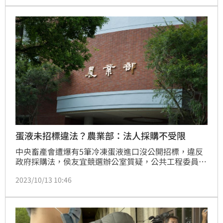
蛋液未招標違法？農業部：法人採購不受限
中央畜產會遭爆有5筆冷凍蛋液進口沒公開招標，違反
政府採購法，侯友宜競選辦公室質疑，公共工程委員會
已認證「冷凍蛋液適用採購法」，採購液蛋未依政府採
2023/10/13 10:46
購法辦理，審計部就應速予查明，否則就有包庇護航之
嫌。對此，農業部嚴正澄清，歷年來責成畜產會辦理畜
禽產品進口，依採購法之規定，法人以其自有資金辦理
採購，不適用採購法，請該參選人勿以訛傳訛。