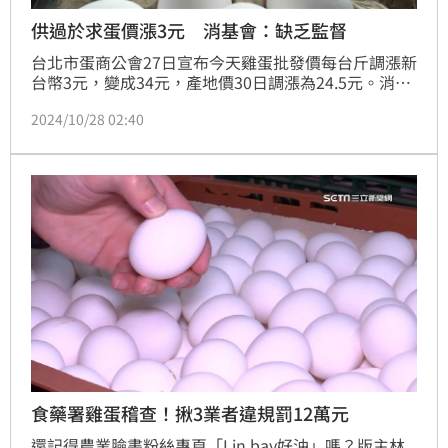
供過於求蛋價漲3元 消基會：缺乏監督
台北市蛋商公會27日宣布今天雞蛋批發價每台斤調漲新
台幣3元，變成34元，產地價30日調漲為24.5元。消基
會今天說，供過於求之下調漲非常不合理，質疑蛋價決
2024/10/28 02:40
定機制缺乏監督。
食藥署雞蛋稽查！揪3業者違規罰12萬元
還記得農業臉書粉絲專頁「Lin bay好油」嗎？版主林