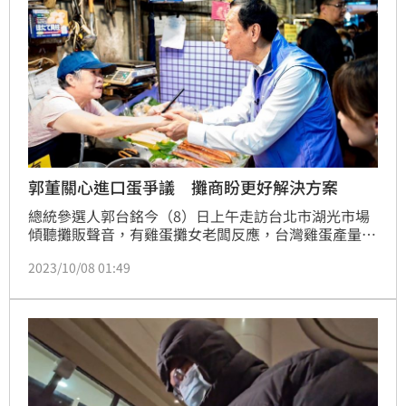
郭董關心進口蛋爭議 攤商盼更好解決方案
總統參選人郭台銘今（8）日上午走訪台北市湖光市場
傾聽攤販聲音，有雞蛋攤女老闆反應，台灣雞蛋產量本
來就不夠，以致政府需要進口雞蛋。聽聞蛋老闆無奈說
2023/10/08 01:49
「沒辦法」，郭台銘直言「農業部要改善」，他就是來
傾聽基層的聲音。