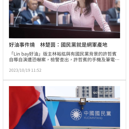
好油事件燒 林楚茵：國民黨就是網軍產地
「Lin bay好油」版主林裕紘與有國民黨背景的許哲賓
自導自演遭恐嚇案，檢警查出，許哲賓的手機及筆電
裡，有超過一千組以上的臉書帳號，懷疑許至少是中層
2023/10/19 11:52
級以上的網軍頭，負責下指令攻擊、掩護及帶風向，正
擴大追查比對、是否曾涉及散布假訊息等擾亂社會秩序
案件。國民黨今（19）日表示，遵重司法偵辦，秉公處
理，毋枉毋縱。民進黨立委林楚茵則說，好油事件國民
黨不是跟風翻車，國民黨就是網軍產地。