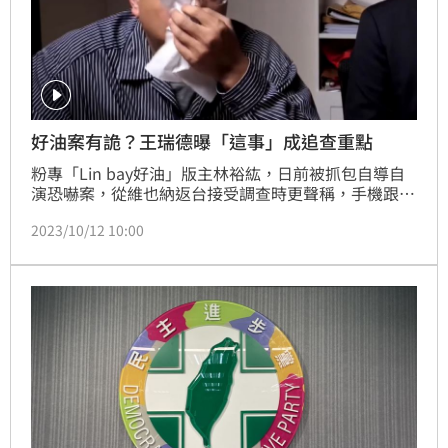
好油案有詭？王瑞德曝「這事」成追查重點
粉專「Lin bay好油」版主林裕紘，日前被抓包自導自
演恐嚇案，從維也納返台接受調查時更聲稱，手機跟筆
電都在出國期間遭竊，被外界解讀是在「毀屍滅跡」。
2023/10/12 10:00
對此，資深媒體人王瑞德也在三立節目《驚爆新聞網》
中指出，林裕紘的行為明顯是作賊心虛，同時也質疑那
些「被消失」的證物中，是否藏有一些不可告人的資
訊。