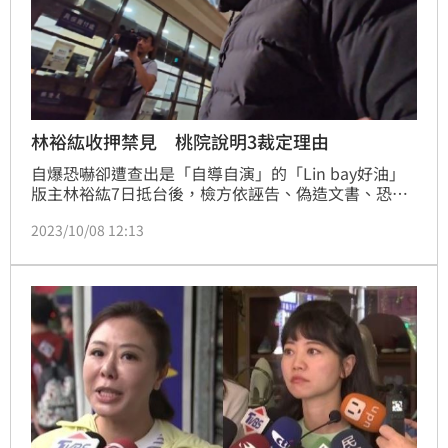
林裕紘收押禁見 桃院說明3裁定理由
自爆恐嚇卻遭查出是「自導自演」的「Lin bay好油」
版主林裕紘7日抵台後，檢方依誣告、偽造文書、恐嚇
罪嫌向法院申請羈押禁見，8日凌晨裁准。桃園地院對
2023/10/08 12:13
此說明法官裁定3項理由，包括「犯罪嫌疑重大」、
「有不明共犯待查、滅證串證之虞」、「社會安寧有重
大危害、造成人心動盪不安」。