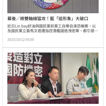
幕後／綠雙軸線猛攻！藍「這形象」大破口
近日Lin bay好油與國民黨前黨工自導自演恐嚇案，以
及國民黨立委馬文君遭指控潛艦國造洩密案，都引發社
會關注。對此，民進黨黨內人士今（12）日表示，這兩
2023/10/12 05:00
個議題還未結束，黨會持續追擊強打。他說，民進黨評
估，國民黨在國安議題、國防軍事這題上並不會加分，
一旦入題的話，其在國家意識不忠的形象，可以形成很
大的破口。