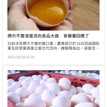
標示不實液蛋流向食品大廠 食藥署回應了
日前涉及標示不實的進口蛋，農業部已於16日回函國民
黨及民眾黨兩黨立委交代流向。據報導指出，液蛋流入
多家國內食品大廠。食藥署副署長林金富表示，日前農
2023/10/18 01:34
業部整理清單委託食藥署調查流向後，轉由農業部彙
整，經查確實發現部分液蛋有標示錯誤，但檢驗發現均
無安全疑慮。(記者黃仲丘)