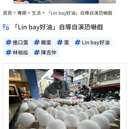
首頁
專題
生活
「Lin bay好油」自導自演恐嚇戲
「Lin bay好油」自導自演恐嚇戲
進口蛋
雞蛋
蛋
Lin bay好油
林裕紘
陳吉仲