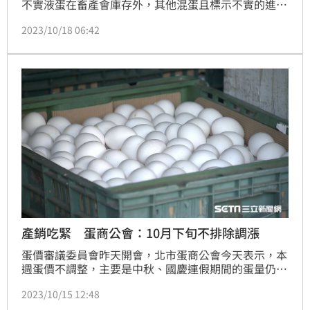
不實液蛋在畜產會庫存外，其他混蛋且標示不實的進口
雞蛋，流向包括知名食品大廠、團膳業者、糕餅業者，
2023/10/18 06:42
包括乖乖、華信食品、第一餐盒、宜興、珍品軒、統皓
等業者。
產銷吃緊 蛋商公會：10月下旬不排除調漲
蛋價審議委員會昨天開會，北市蛋商公會今天表示，本
週蛋價不調整，主要是中秋、國慶連假期間的蛋量仍能
支應，因此希望維持原狀，以穩定為原則。
2023/10/15 12:48