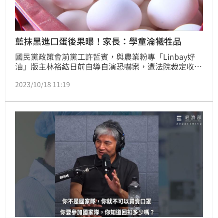
藍抹黑進口蛋後果曝！家長：學童淪犧牲品
國民黨政策會前黨工許哲賓，與農業粉專「Linbay好
油」版主林裕紘日前自導自演恐嚇案，遭法院裁定收押
禁見數日。不過，國民黨執政的北北基桃等8縣市，仍
2023/10/18 11:19
未解除學校供餐的液蛋禁令。對此，有家長今（18）日
表達憂心，這8縣市學童在校無蛋可吃，孩童健康正淪
為政治惡鬥的犧牲品。