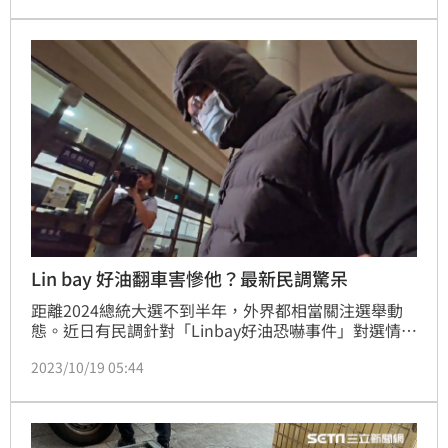
查出，許哲賓的手機跟筆電內，竟有超過一千組以上的
臉書帳號，懷疑許至少是中層級以上的網軍頭，負責下
指令攻擊、掩護及帶風向。
Lin bay 好油翻車害慘他？最新民調驚呆
距離2024總統大選不到半年，外界都相當關注選舉動
態。近日有民調針對「Linbay好油恐嚇事件」對選情的
影響進行調查，結果顯示，有20.6%的民眾認為對「侯
2023/10/19 05:44
友宜負面影響最大」。