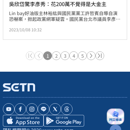
吳欣岱驚李彥秀：花200萬不覺得是大金主
Lin bay好油版主林裕紘與國民黨黨工許哲賓自導自演
恐嚇案，掀起政黨網軍疑雲。國民黨台北市議員李彥秀
遭質疑是「方和傳播」與「歐絡因創意有限公司」的大
2023/10/08 10:32
金主，但她認為找公關公司幫忙拍照、短影音宣傳非常
平常。對此，台灣基進港湖區立委參選人吳欣岱今
（8）日表示，如果李覺得花了200多萬都不是大金
主，其對錢的價值觀跟她差非常多。
1
2
3
4
5
隱私權聲明
© 2026
www.setn.com