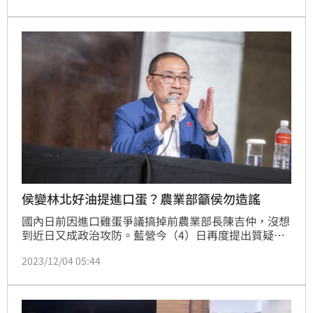
在8日偵查終結，以恐嚇和偽造文書及誣告等3罪嫌罪嫌
起訴。對此，前農業部長陳吉仲深夜發文吐露心聲，
「人在做、天在看」。
侯變林北好油提進口蛋？農業部籲侯勿造謠
國內日前因進口雞蛋爭議搞掉前農業部長陳吉仲，沒想
到近日又成政治攻防。藍營今（4）日再度提出質疑，
稱進口雞蛋跟政府採購案有關，認為應重啟特偵組。農
2023/12/04 05:44
業部鄭重澄清，政府沒有圖利特定廠商，國民黨如有具
體事證，歡迎向檢調機關舉發，不應持續散佈不實謠
言，進行不當的政治操弄。並請「侯友宜市長停止污衊
政府進口雞蛋圖利」。（記者：簡浩正）