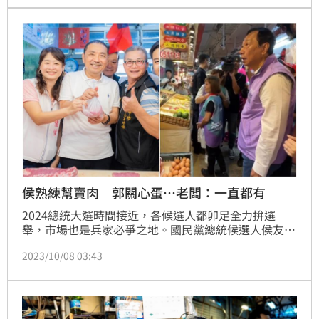
要敵人。對此，高嘉瑜也不忍了，今提3點強力回擊，
駁斥是抹黑造謠帶風向。
侯熟練幫賣肉 郭關心蛋…老闆：一直都有
2024總統大選時間接近，各候選人都卯足全力拚選
舉，市場也是兵家必爭之地。國民黨總統候選人侯友宜
今天上午到台中太平市場掃街拜票，身為豬肉攤之子的
2023/10/08 03:43
他熟練得幫忙賣豬肉；無黨籍總統參選人郭台銘今天上
午則是到湖光市場，詢問雞蛋攤來源穩定嗎？老闆表
示，「有啊！我們一直都有蛋」，因為長期與牧場合
作。郭台銘聽完後表示，「我在聽基層的聲音」。