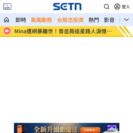
登入
即時
颱風動態
台股怎投資
熱門
影音
熱搜
憶暖
范曉萱好友竟是大咖天后 1句打動孫淑媚
鬼門開