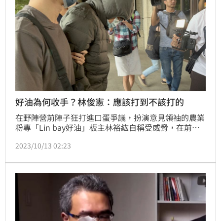
好油為何收手？林俊憲：應該打到不該打的
在野陣營前陣子狂打進口蛋爭議，扮演意見領袖的農業
粉專「Lin bay好油」板主林裕紘自稱受威脅，在前時
力立委黃國昌直播中甚至聲淚俱下，未料真相竟是「自
2023/10/13 02:23
導自演」。民進黨立委林俊憲今（13）天表示，好油為
何要自導自演收手？應該是打到不該打的了！