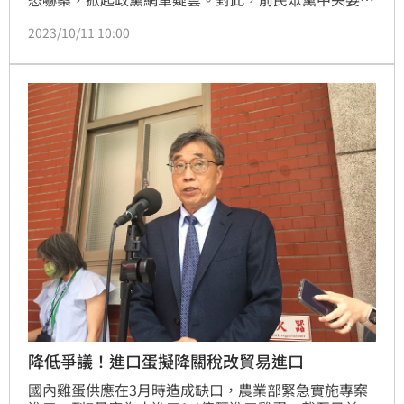
張益贍在三立節目《驚爆新聞線》中表示，根據美麗島
2023/10/11 10:00
最新民調指出，分析柯文哲支持度上升的3件事，更揭
露LinBay好油事件和柯文哲的關聯。
降低爭議！進口蛋擬降關稅改貿易進口
國內雞蛋供應在3月時造成缺口，農業部緊急實施專案