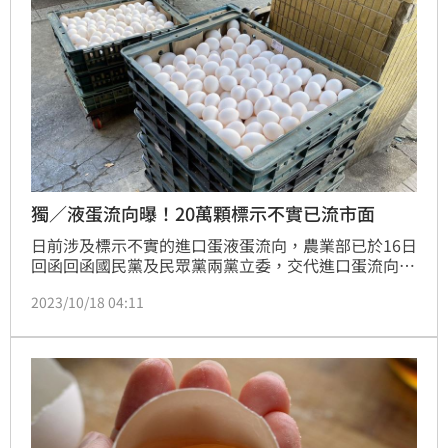
獨／液蛋流向曝！20萬顆標示不實已流市面
日前涉及標示不實的進口蛋液蛋流向，農業部已於16日
回函回函國民黨及民眾黨兩黨立委，交代進口蛋流向。
《三立新聞網》也取得農委會報告完整文件，稍早食藥
2023/10/18 04:11
署副署長林金富於記者會強調，除了部分液蛋產品有錯
誤標示問題外，其餘品質皆無虞。根據該份完整報告指
出，畜產會委託業者生產冷凍殺菌液蛋6、7月間生產錯
誤標示原產地「台灣」的產品數量約有360公噸，比例
達41％。另有逾20萬標示不實蛋流入市面。(記者黃仲
丘)