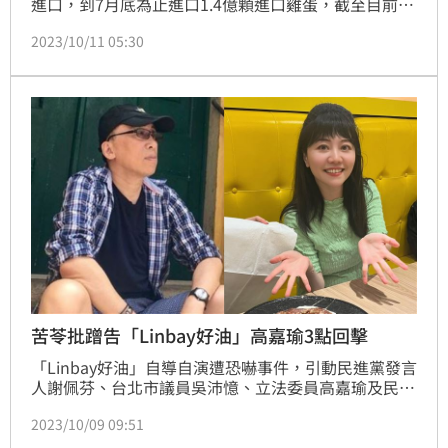
進口，到7月底為止進口1.4億顆進口雞蛋，截至目前為
止卻有超過5300萬顆的雞蛋等待銷毀。由於除了政府
2023/10/11 05:30
專案進口，貿易商也進口了6千萬顆雞蛋，農業部代理
部長陳駿季11日在立法院經濟委員會表示，這是維持糧
食安全的基本代價，但為了避免爭議，未來國內雞蛋所
需的庫存，不再由農業部委託中央畜產會執行，將朝向
透過降低關稅，由貿易商自行進口。
苦苓批蹭告「Linbay好油」高嘉瑜3點回擊
「Linbay好油」自導自演遭恐嚇事件，引動民進黨發言
人謝佩芬、台北市議員吳沛憶、立法委員高嘉瑜及民進
黨立委參選人曾柏瑜等人5日前往台北地檢署按鈴申
2023/10/09 09:51
告，但作家苦苓卻認為高嘉瑜搶著去跟人家按鈴申告，
陳吉仲被圍剿時，高嘉瑜卻未伸手，批有這種同志不需