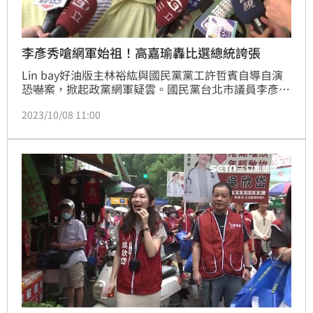
李彥秀嗆網軍始祖！高嘉瑜轟比選總統誇張
Lin bay好油版主林裕紘與國民黨黨工許哲賓自導自演
恐嚇案，掀起政黨網軍疑雲。國民黨台北市議員李彥秀
遭質疑是「方和傳播」與「歐絡因創意有限公司」的大
2023/10/08 11:00
金主，她則反嗆民進黨立委高嘉瑜是「網軍側翼始
祖」。對此，高嘉瑜今（8）日表示，她從來沒花錢買
過網軍，支持她的聲音是自發性行為。她並質疑李，單
一公司花到202萬，陣仗比選總統還誇張。