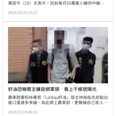
業部今（19）天表示，目前每月50萬隻小雞供中雞場
飼養後，提供蛋雞場生產使用，盼逐步回升至日產12萬
2023/10/19 10:12
箱，讓產銷平衡。
好油恐嚇案主嫌是網軍頭 養上千帳號曝光
農業臉書粉絲專頁「Linbay好油」版主林裕紘先前點出
進口蛋諸多爭議，為此槓上農業部，更聲稱自己家人遭
到恐嚇，結果卻被抓包恐嚇案是自導自演，就連有國民
2023/10/19 06:33
黨黨工背景的許哲賓也牽扯其中，兩人均遭羈押。檢警