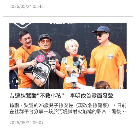
涉嫌違反《槍砲彈藥刀械管制條例》等罪嫌，17日遭法
2026/05/24 05:42
院裁定羈押禁見，重讀天月因而結束與孫安佐合作，先
前甚至爆出有金主找孫安佐辦見面會，但重讀天月否
認，今也露面受訪了。
昔遭狄鶯酸"不教小孩" 李明依首露面發聲
孫鵬、狄鶯的26歲兒子孫安佐（現改名孫健豪），日前
在社群平台分享一段於河堤試射火焰槍的影片，隨後因
涉嫌違反《槍砲彈藥刀械管制條例》等罪嫌，17日遭法
2026/05/24 05:07
院裁定羈押禁見，過往狄鶯在節目上與李明依的對話也
被挖出，結果狄鶯遭諷是迴力鏢打過來了，今李明依露
面談及狄鶯。