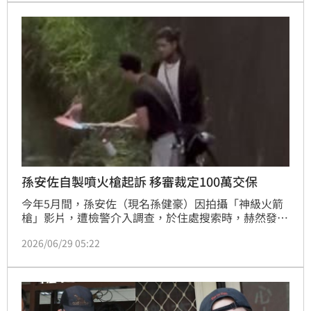
佐的父親孫鵬立刻現身北院，身上揹著大背包還有大手
提紙袋，應該是前來幫兒子交保。
孫安佐自製噴火槍起訴 移審裁定100萬交保
今年5月間，孫安佐（現名孫健豪）因拍攝「神級火箭
槍」影片，遭檢警介入調查，於住處搜索時，赫然發現
孫安佐私藏模擬槍及改造霰彈槍，士林地檢署複訊後，
2026/06/29 05:22
向法院聲請羈押禁見獲准。今（29日）上午，檢方依違
反槍砲彈藥刀械管制條例等罪嫌，對孫安佐提起公訴。
今天下午4點，士林地院召開接押庭，歷經Ｘ小時後，
結果出爐，法官裁定交保。