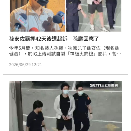
孫安佐羈押42天後遭起訴 孫鵬回應了
今年5月間，知名藝人孫鵬、狄鶯兒子孫安佐（現名孫
健豪），於IG上傳測試自製「神級火箭槍」影片，警方
循線將孫安佐拘提到案。孫安佐遭羈押42天後，今
2026/06/29 12:21
（29日）上午，士林地檢署依違反槍砲彈藥刀械管制條
例等罪嫌，起訴孫安佐、並移審士林地院。對此孫鵬回
應了。