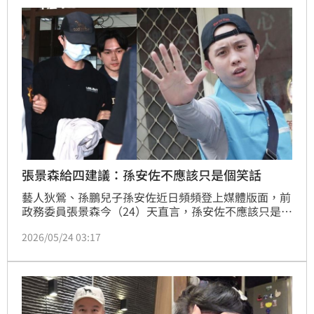
張景森給四建議：孫安佐不應該只是個笑話
藝人狄鶯、孫鵬兒子孫安佐近日頻頻登上媒體版面，前
政務委員張景森今（24）天直言，孫安佐不應該只是個
笑話。嘲笑他很容易，幫助他很難。但一個成熟的社
2026/05/24 03:17
會，不能只在別人的失控裡尋找娛樂。