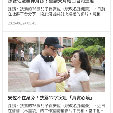
孫安佐遭羈押月餘！重讀天月鬆口官司進度
孫鵬、狄鶯的26歲兒子孫安佐（現改名孫健豪），日前
在社群平台分享一段於河堤試射火焰槍的影片，隨後因
涉嫌違反《槍砲彈藥刀械管制條例》等罪嫌，上月17日
2026/06/24 05:45
遭法院裁定羈押禁見，重讀天月透露官司進度。
安佐不在身旁！狄鶯12字突吐「真實心境」
孫鵬、狄鶯的26歲兒子孫安佐（現改名孫健豪），近日
在薔薔（林嘉凌）的工作室開箱影片中亮相，當中他給