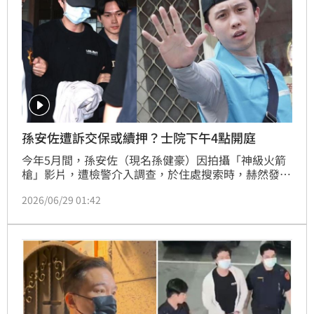
孫安佐遭訴交保或續押？士院下午4點開庭
今年5月間，孫安佐（現名孫健豪）因拍攝「神級火箭
槍」影片，遭檢警介入調查，於住處搜索時，赫然發現
孫安佐私藏模擬槍及改造霰彈槍，士林地檢署複訊後，
2026/06/29 01:42
向法院聲請羈押禁見獲准。孫安佐遭羈押42天後，今
（29日）上午，檢方依違反槍砲彈藥刀械管制條例等罪
嫌，對孫安佐提起公訴，並移審士林地院。今天下午4
點，法院將召開接押庭，裁定孫安佐是否繼續羈押、或
能交保返家。