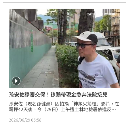
佐當庭承認模擬槍部分，其餘罪名全面否認。合議庭審
酌後認為，案件已偵查終結、主要證據均已保全，滅證
與串證疑慮已大幅降低，裁定孫安佐以100萬元交保。
孫安佐移審交保！孫鵬帶現金急奔法院接兒
孫安佐（現名孫健豪）因拍攝「神級火箭槍」影片，在
羈押42天後，今（29日）上午遭士林地檢署依違反槍
砲彈藥刀械管制條例等罪嫌，對孫安佐提起公訴。移審
2026/06/29 05:58
後法官裁定100萬交保， 限制住居、出境出海；不能跟
同案被告接觸為期8個月。交保消息不到10分鐘，孫安