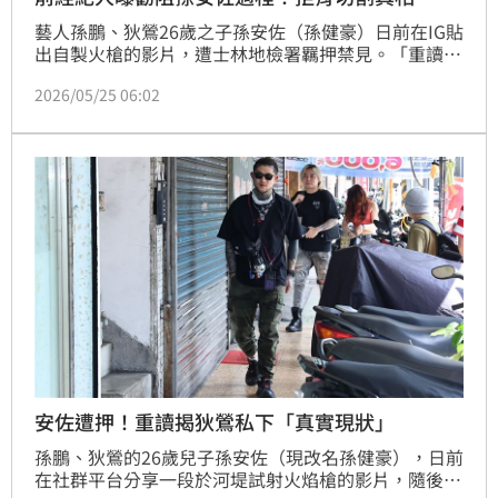
藝人孫鵬、狄鶯26歲之子孫安佐（孫健豪）日前在IG貼
出自製火槍的影片，遭士林地檢署羈押禁見。「重讀天
月」卸下經紀人身分，已與孫鵬解除合作，他透露孫安
2026/05/25 06:02
佐遭逮捕前，一心研究槍枝發明「並不是要傷害他
人」，且曾勸孫安佐玩戰鬥陀螺，已盡所能去勸阻。
安佐遭押！重讀揭狄鶯私下「真實現狀」
孫鵬、狄鶯的26歲兒子孫安佐（現改名孫健豪），日前
在社群平台分享一段於河堤試射火焰槍的影片，隨後因