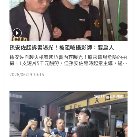
孫安佐起訴書曝光！被阻嗆攝影師：要扁人
孫安佐自製火槍案起訴書內容曝光！原來這場危險的拍
攝，1支短片5千元酬勞，但孫安佐臨時起意主導，過程
中不聽攝影師勸阻，還口出狂言嗆說「要扁人」，甚至
2026/06/29 10:15
還說「不會有警察啦」。這回為了流量玩火，代價不
小。