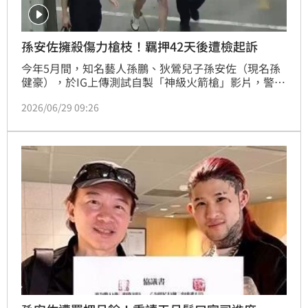
孫安佐擁殺傷力槍枝！羈押42天後遭檢起訴
今年5月間，知名藝人孫鵬、狄鶯兒子孫安佐（現名孫
健豪），於IG上傳測試自製「神級火箭槍」影片，警方
循線將孫安佐拘提到案，搜索時發現模擬槍及改造霰彈
2026/06/29 09:26
槍，認定孫安佐涉犯槍砲罪，向法院聲請羈押禁見獲
准。孫安佐遭羈押42天後，今（29日）上午，士林地
檢署依違反槍砲彈藥刀械管制條例等罪嫌，起訴孫安
佐、並移審士林地院。