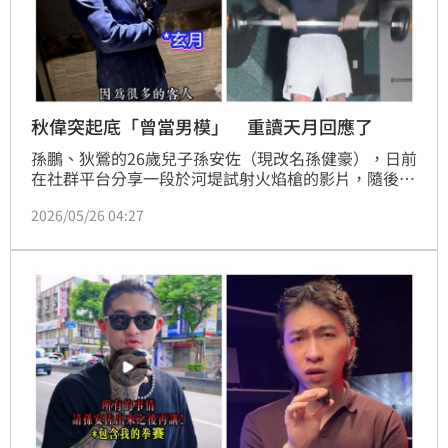
秋偉突起底「曾當男模」 重讀天月回應了
孫鵬、狄鶯的26歲兒子孫安佐（現改名孫健豪），日前
在社群平台分享一段於河堤試射火焰槍的影片，隨後因
涉嫌違反《槍砲彈藥刀械管制條例》等罪嫌，17日遭法
2026/05/26 04:27
院裁定羈押禁見，重讀天月因而結束與孫安佐合作，重
讀天月昨表示收到拳願創辦人秋偉的邀挑戰，秋偉並爆
重讀如今無經濟能力，過往曾當男模，重讀也回應了。