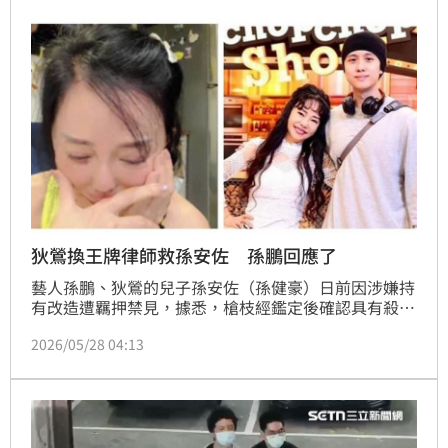
扛起。
狄鶯換王牌律師救孫安佐 孫鵬回應了
藝人孫鵬、狄鶯的兒子孫安佐（孫健豪）日前因涉嫌持
有改造遭羈押禁見，據悉，槍枝經鑑定後確認具有殺傷
力，依照《槍砲彈藥刀械管制條例》規定，最重可處3
2026/05/28 04:13
年以上、10年以下有期徒刑。而孫家也緊急委任律師翁
栢垚接手處理孫安佐的案件。宋亭誼報導