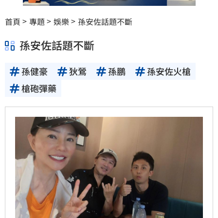
首頁
專題
娛樂
孫安佐話題不斷
孫安佐話題不斷
孫健豪
狄鶯
孫鵬
孫安佐火槍
槍砲彈藥