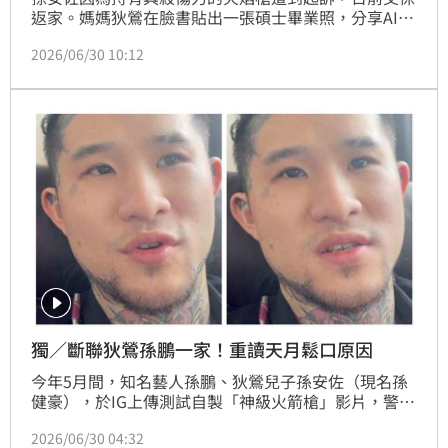
返家。媽媽狄鶯在臉書貼出一張碩士畢業照，分享AI跳
舞影片，看似慶祝兒子返家，過去攻讀碩士時更直接以
2026/06/30 10:12
孫安佐的人生風波作為論文主題，如今內容再度曝光引
發熱議。
獨／斷聯狄鶯孫鵬一家！重讀天月鬆口原因
今年5月間，知名藝人孫鵬、狄鶯兒子孫安佐（現名孫
健豪），於IG上傳測試自製「神級火箭槍」影片，警方
循線將孫安佐拘提到案。孫安佐遭羈押42天後昨交保，
2026/06/30 04:32
並強調表示「相信法院會給公正判決」，他與前經紀人