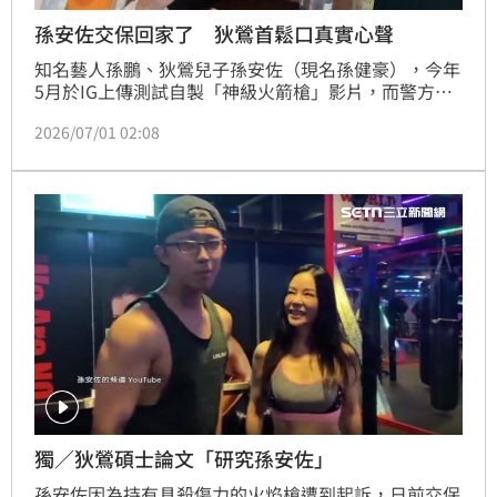
孫安佐交保回家了 狄鶯首鬆口真實心聲
知名藝人孫鵬、狄鶯兒子孫安佐（現名孫健豪），今年
5月於IG上傳測試自製「神級火箭槍」影片，而警方循
線將孫安佐拘提到案，經過42天羈押，孫安佐順利交保
2026/07/01 02:08
返家，狄鶯也鬆口真實心情。蔡佩伶報導
獨／狄鶯碩士論文「研究孫安佐」
孫安佐因為持有具殺傷力的火焰槍遭到起訴，日前交保