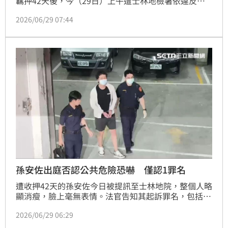
羈押42天後，今（29日）上午遭士林地檢署依違反槍
砲彈藥刀械管制條例等罪嫌，對孫安佐提起公訴。移審
2026/06/29 07:44
後法官裁定100萬交保， 限制住居、出境出海；不能跟
同案被告接觸為期8個月。交保消息不到10分鐘，孫安
佐的父親孫鵬立刻現身北院，身上揹著大背包還有大手
提紙袋，大約半小時完成交保手續後，孫安佐步出法
院，向媒體表示「相信法院會給公正判決」也再度重申
「沒有傷人
孫安佐出庭否認公共危險恐嚇 僅認1罪名
遭收押42天的孫安佐今日被提訊至士林地院，整個人略
顯消瘦，臉上毫無表情。法官告知其起訴罪名，包括7
次測試噴火裝置涉犯妨害公眾往來安全、拍攝並上傳噴
2026/06/29 06:29
火影片涉犯恐嚇公眾，以及住處查扣2把鑑定具殺傷力
槍械、1把公告查禁模擬槍，涉犯槍砲相關罪名。孫安