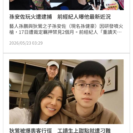
孫安佐玩火遭逮捕 前經紀人曝他最新近況
藝人孫鵬與狄鶯之子孫安佐（現名孫健豪）因研發噴火
槍，17日遭裁定羈押禁見2個月。前經紀人「重讀天
月」（本名陳昱中）21日晚間於IG發布影片，大動作澄
2026/05/23 03:29
清事件始末。而重讀卸下經紀人職務後，近日被問到和
對方是否仍有聯絡等問題時，他也一一回答了。蔡維歆
狄鶯被爆奧客行徑 工讀生上甜點就遭刁難