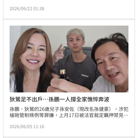
薔薔的工作室各項機能都參觀，還給出88分的高分。而
2026/06/22 01:38
狄鶯近日也於臉書發出AI文。
狄鶯足不出戶…孫鵬一人撐全家憔悴奔波
孫鵬、狄鶯的26歲兒子孫安佐（現改名孫健豪），涉犯
槍砲管制條例等罪嫌，上月17日被法官裁定羈押禁見，
狄鶯受到不小打擊，一度被發現在淡水海邊徘徊，之後
2026/06/05 11:16
返家休養，由孫鵬陪伴照顧。如今最新消息指出，狄鶯
已多日未公開露面，這段期間家中大小事多由孫鵬一肩