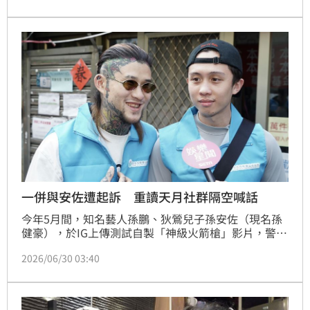
重讀天月都被提起公訴，重讀天月受訪表示有請律師面
對司法。
一併與安佐遭起訴 重讀天月社群隔空喊話
今年5月間，知名藝人孫鵬、狄鶯兒子孫安佐（現名孫
健豪），於IG上傳測試自製「神級火箭槍」影片，警方
循線將孫安佐拘提到案。孫安佐遭羈押42天後昨交保，
2026/06/30 03:40
並強調表示「相信法院會給公正判決」，他與前經紀人
重讀天月都被提起公訴，對此重讀也於社群發聲。