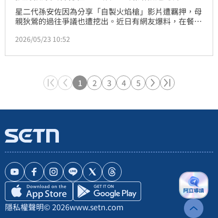
星二代孫安佐因為分享「自製火焰槍」影片遭羈押，母
親狄鶯的過往爭議也遭挖出。近日有網友爆料，在餐廳
打工時曾服務過孫鵬夫婦，怎料他一上甜點時，卻被狄
2026/05/23 10:52
鶯刁難，奧客行徑引發討論。
1
2
3
4
5
隱私權聲明
© 2026
www.setn.com