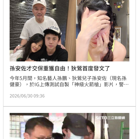
孫安佐才交保重獲自由！狄鶯首度發文了
今年5月間，知名藝人孫鵬、狄鶯兒子孫安佐（現名孫
健豪），於IG上傳測試自製「神級火箭槍」影片，警方
循線將孫安佐拘提到案。孫安佐遭羈押42天後交保，並
2026/06/30 09:36
強調表示「相信法院會給公正判決」，如今狄鶯社群也
更新。