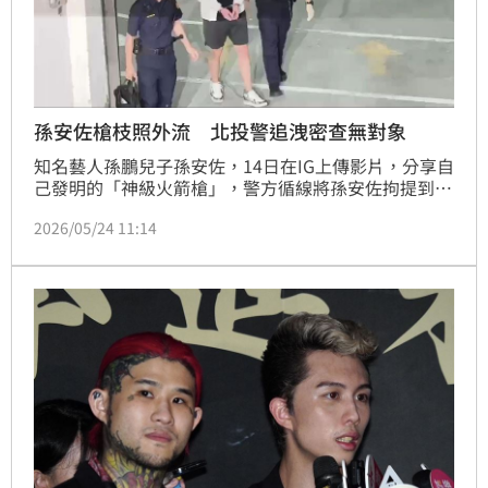
孫安佐槍枝照外流 北投警追洩密查無對象
知名藝人孫鵬兒子孫安佐，14日在IG上傳影片，分享自
己發明的「神級火箭槍」，警方循線將孫安佐拘提到
案，檢警搜索時發現模擬槍及改造霰彈槍，認定孫安佐
2026/05/24 11:14
涉犯槍砲罪，遂向法院聲請羈押禁見獲准；孰料，某週
刊公布孫安佐噴火槍頭及2把槍枝照片，遭人檢舉洩
密，北投分局展開內部調查，目前無法確認是何人所
為。