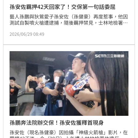
孫安佐羈押42天回家了！交保第一句話委屈
藝人孫鵬與狄鶯愛子孫安佐（孫健豪）再度惹事，他因
測試自製噴火槍遭逮捕，隨後羈押禁見，士林地檢署今
日起訴他與前經紀人「重讀」陳昱中，士林地院裁定孫
2026/06/29 08:49
100萬元交保。傍晚孫鵬帶上百萬現金趕赴法院，稍早
孫安佐已離開法院，稱「相信法院會給我公正判決」。
孫鵬奔法院辦交保！孫安佐獲釋首現身
孫安佐（現名孫健豪）因拍攝「神級火箭槍」影片，在