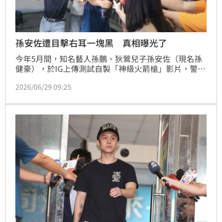
孫安佐遭目擊右耳一塊黑 真相曝光了
今年5月間，知名藝人孫鵬、狄鶯兒子孫安佐（現名孫
健豪），於IG上傳測試自製「神級火箭槍」影片，警方
循線將孫安佐拘提到案。孫安佐遭羈押42天後交保，並
2026/06/29 09:25
強調表示「相信法院會給公正判決」，怎料步出法院後
被媒體問怎麼右臉太陽穴冒傷，他也回應了。