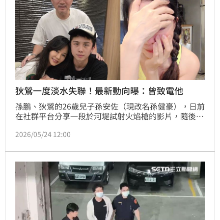
狄鶯一度淡水失聯！最新動向曝：曾致電他
孫鵬、狄鶯的26歲兒子孫安佐（現改名孫健豪），日前
在社群平台分享一段於河堤試射火焰槍的影片，隨後因
涉嫌違反《槍砲彈藥刀械管制條例》等罪嫌，17日遭法
2026/05/24 12:00
院裁定羈押禁見，重讀天月因而結束與孫安佐合作，狄
鶯近況也曝光了。