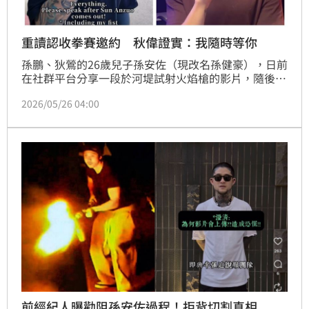
重讀認收拳賽邀約 秋偉證實：我隨時等你
孫鵬、狄鶯的26歲兒子孫安佐（現改名孫健豪），日前
在社群平台分享一段於河堤試射火焰槍的影片，隨後因
涉嫌違反《槍砲彈藥刀械管制條例》等罪嫌，17日遭法
2026/05/26 04:00
院裁定羈押禁見，重讀天月因而結束與孫安佐合作，先
前甚至爆出有金主找孫安佐辦見面會，但重讀天月否
認，如今重讀天月表示收到拳願創辦人秋偉的邀約挑
戰，重讀天月批是利用孫安佐炒流量，對此秋偉也回應
了。
前經紀人曝勸阻孫安佐過程！拒背切割真相