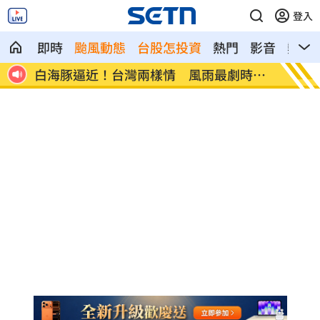
登入
即時
颱風動態
台股怎投資
熱門
影音
熱搜
時間
陳時中示警勿信疫苗掮客 鄭麗文竟扯這
28歲
句
晶