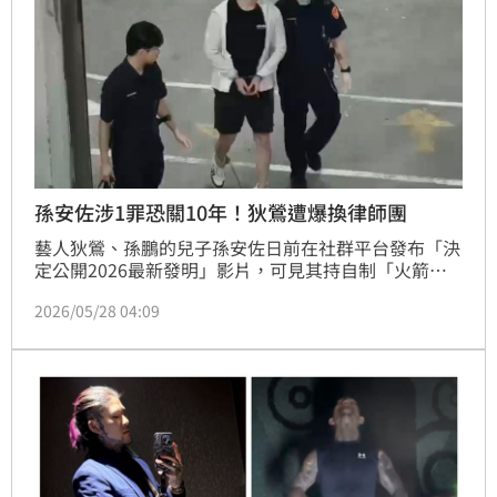
孫安佐涉1罪恐關10年！狄鶯遭爆換律師團
藝人狄鶯、孫鵬的兒子孫安佐日前在社群平台發布「決
定公開2026最新發明」影片，可見其持自制「火箭
槍」在北投河濱公園拍攝測試影片，遭到檢警調查，另
2026/05/28 04:09
在其住處查獲模擬槍與改造霰彈槍，檢方聲押禁見獲
准。事件延燒至今，孫安佐遭查扣的霰彈槍經鑑定後具
有殺傷力，依《槍砲彈藥刀械管制條例》可處3年以上
10年以下有期徒刑。不僅如此，更傳出孫安佐委任律師
改由翁栢垚接手。