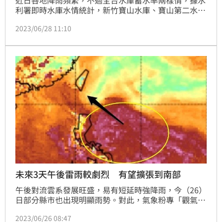
利署即時水庫水情統計，新竹寶山水庫、寶山第二水庫
與湖山水庫蓄水率達100%滿水位，不過全台最大的曾
2023/06/28 11:10
文水庫，截至今（28）日上10點，蓄水率僅剩10.2%。
未來3天午後雷雨較劇烈 有望擴張到南部
午後對流雲系發展旺盛，易有短延時強降雨，今（26）
日部分縣市也出現明顯雨勢。對此，氣象粉專「觀氣象
看天氣」表示，由於低壓帶水氣接近，接下來3天各地
2023/06/26 08:47
山區午後雷陣雨會較劇烈。