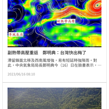
副熱帶高壓重返 鄭明典：台灣快出梅了
滯留鋒面北移及西南風增強，易有短延時強降雨。對
此，中央氣象局局長鄭明典今（16）日在臉書表示，副
熱帶高壓又回來了，再度增強影響台灣，季風氣流沿高
2023/06/16 08:10
壓西側北上到華東，有夏季天氣型態的樣子了。