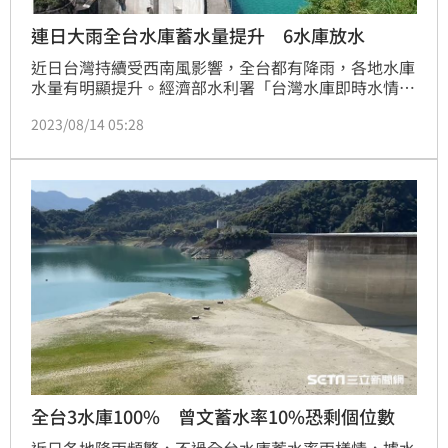
連日大雨全台水庫蓄水量提升 6水庫放水
近日台灣持續受西南風影響，全台都有降雨，各地水庫
水量有明顯提升。經濟部水利署「台灣水庫即時水情」
指出，統計至今（14）日下午14時，雙北石門水庫
2023/08/14 05:28
76.4％，新竹寶山第二水庫100％、台中、苗栗一帶鯉
魚潭水庫100％、雲林、彰化、嘉義一帶湖山水庫
100％，台南曾文水庫62.8％。
全台3水庫100% 曾文蓄水率10%恐剩個位數
近日各地降雨頻繁，不過全台水庫蓄水率兩樣情，據水