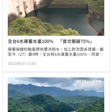
全台6水庫蓄水量100% 「曾文衝破75%」
隨著接連的颱風帶來豐沛雨水，加上對流雲系發展，截
至今（27）晨9時，全台有6水庫蓄水量100%，而曾文
水庫也達75.6%，不過台中的石岡壩因水庫調節，單日
2023/08/27 11:02
水量下降9.24%，蓄水量來到47.6%，成為全台蓄水率
最低的水庫。（記者：王翊綺）