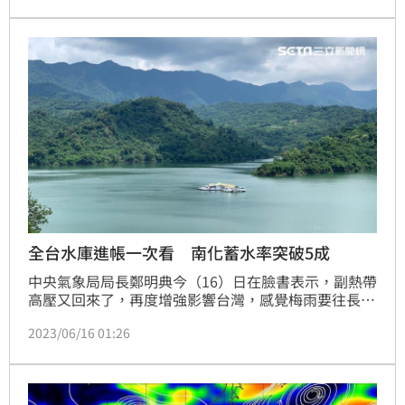
全台水庫進帳一次看 南化蓄水率突破5成
中央氣象局局長鄭明典今（16）日在臉書表示，副熱帶
高壓又回來了，再度增強影響台灣，感覺梅雨要往長江
流域去，「台灣這邊快出梅了」。那現在全台水庫水情
2023/06/16 01:26
如何呢？《三立新聞網》就整理出各水庫的蓄水量及水
量上升情況。