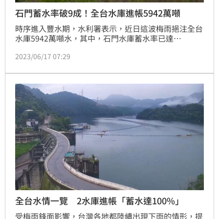
石門蓄水率破9成！全台水庫進帳5942萬噸
時序進入豐水期，水利署表示，近日這波梅雨挹注全台
水庫5942萬噸水，其中，石門水庫蓄水率已達
90.17%；水利署指出，中部以北的水庫蓄水率持續爬
2023/06/17 07:29
升，南部水庫爬升步伐雖緩慢，仍樂觀看待未來水情發
展。
全台水情一覽 2水庫進帳「蓄水達100%」
受梅雨鋒面影響，台灣各地都陸續出現下雨的情形，提