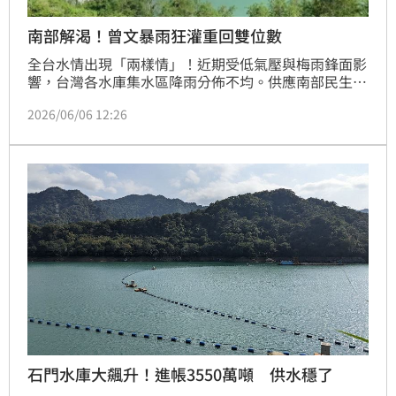
南部解渴！曾文暴雨狂灌重回雙位數
全台水情出現「兩樣情」！近期受低氣壓與梅雨鋒面影
響，台灣各水庫集水區降雨分佈不均。供應南部民生的
曾文水庫，受惠於近日暴雨狂灌，蓄水率終於脫離個位
2026/06/06 12:26
數，重返 10％ 關卡；反觀中部大水庫「德基水庫」，
因近期降雨趨緩且夏季用水攀升，蓄水率不敵消耗，再
度跌破 9 成警戒線。
石門水庫大飆升！進帳3550萬噸 供水穩了