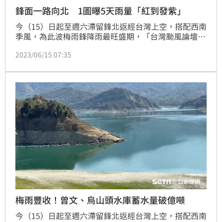
鋒面一路向北 1圖曝5天雨量「紅到發紫」
今（15）日起至週六滯留鋒北返經台灣上空，搭配西南
季風，為此波梅雨鋒降雨最旺盛期，「台灣颱風論壇｜
天氣特急」粉專公開三家模式模擬未來5天累積雨量
2023/06/15 07:35
圖，美國模式預測「紫一大片」，今日白天起三家模式
共識「中南部降雨最大最多」。
梅雨豐收！曾文、烏山頭水庫蓄水量破億噸
今（15）日起至週六滯留鋒北返經台灣上空，搭配西南