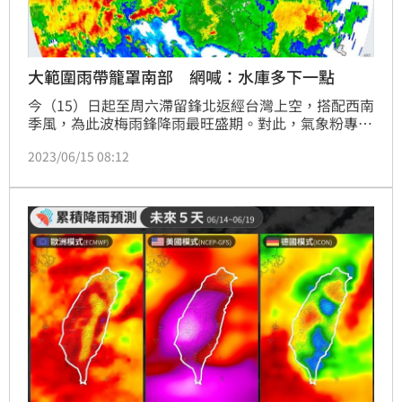
大範圍雨帶籠罩南部 網喊：水庫多下一點
今（15）日起至周六滯留鋒北返經台灣上空，搭配西南
季風，為此波梅雨鋒降雨最旺盛期。對此，氣象粉專
「台灣颱風論壇｜天氣特急」PO出雷達合成回波圖，
2023/06/15 08:12
並表示鋒面上來了，大範圍的雨帶正籠罩南台灣，注意
持續性的雨勢，低窪處小心積淹水。