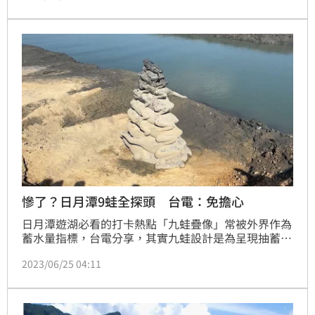
慘了？日月潭9蛙全探頭 台電：免擔心
日月潭遊湖必看的打卡熱點「九蛙疊像」常被外界作為
蓄水量指標，台電分享，其實九蛙設計是為呈現抽蓄水
力使潭水高低變化的現象，因而即使是滿水位（海拔高
2023/06/25 04:11
度748.48公尺)，仍有機會可見青蛙探出頭；而即便9蛙
全露出來曬日光浴（745.9公尺），也還有85%蓄水
量，不用擔心缺水。