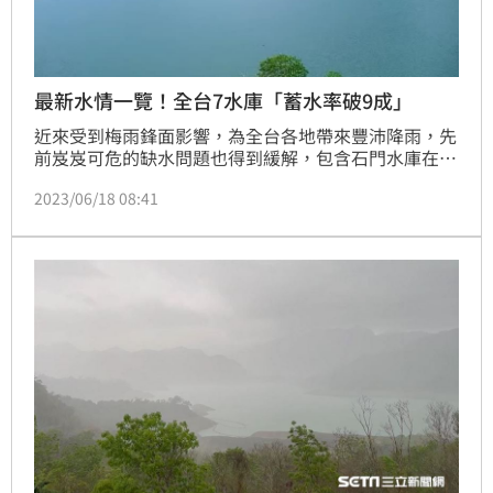
最新水情一覽！全台7水庫「蓄水率破9成」
近來受到梅雨鋒面影響，為全台各地帶來豐沛降雨，先
前岌岌可危的缺水問題也得到緩解，包含石門水庫在
內，全台多達7個水庫蓄水率破9成，有望解決今年全年
2023/06/18 08:41
的用水問題。