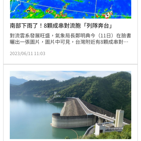
南部下雨了！8顆成串對流胞「列隊奔台」
對流雲系發展旺盛，氣象局長鄭明典今（11日）在臉書
曬出一張圖片，圖片中可見，台灣附近有8顆成串對流
胞正在發展；氣象局也證實，這種系統可能會帶來不穩
2023/06/11 11:03
定的天氣型態，尤其南部降雨會較多。但也有網友樂觀
表示，「南部終於下雨了」、「曾文水庫就靠這波。」