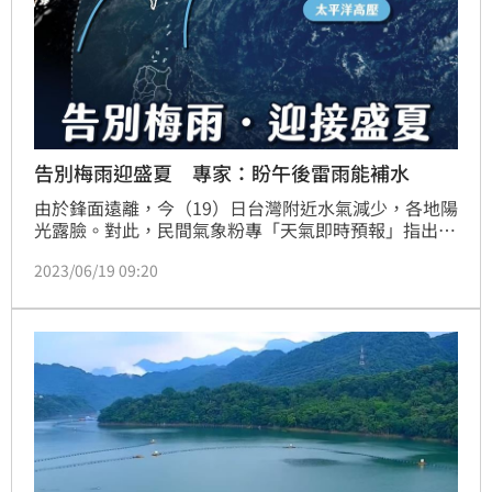
告別梅雨迎盛夏 專家：盼午後雷雨能補水
由於鋒面遠離，今（19）日台灣附近水氣減少，各地陽
光露臉。對此，民間氣象粉專「天氣即時預報」指出，
鋒面至月底都沒有明顯南下影響台灣的跡象，因此將告
2023/06/19 09:20
別今年的梅雨季，且台灣已位於太平洋高壓勢力範圍
內，高溫普遍上看33至35度，相當炎熱。