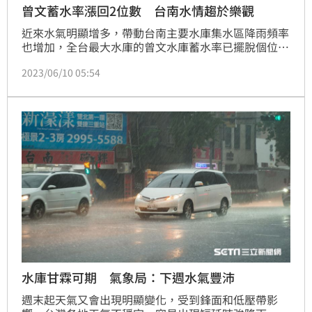
曾文蓄水率漲回2位數 台南水情趨於樂觀
近來水氣明顯增多，帶動台南主要水庫集水區降雨頻率
也增加，全台最大水庫的曾文水庫蓄水率已擺脫個位
數，蓄水率為11.32%；南化水庫蓄水率也突破4成，水
2023/06/10 05:54
情趨於樂觀。
水庫甘霖可期 氣象局：下週水氣豐沛
週末起天氣又會出現明顯變化，受到鋒面和低壓帶影