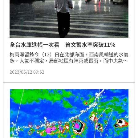
全台水庫進帳一次看 曾文蓄水率突破11％
梅雨滯留鋒今（12）日在北部海面，西南風輸送的水氣
多，大氣不穩定，局部地區有陣雨或雷雨，而中央氣象
局一早發布豪雨特報，高雄市、屏東縣有局部大雨或豪
2023/06/12 09:52
雨，嘉義及台南地區有局部大雨發生的機率，提醒民眾
多加留意，至於這場大雨有下對地方嗎？對此，《三立
新聞網》整理出各水庫的蓄水量及水量上升情況。