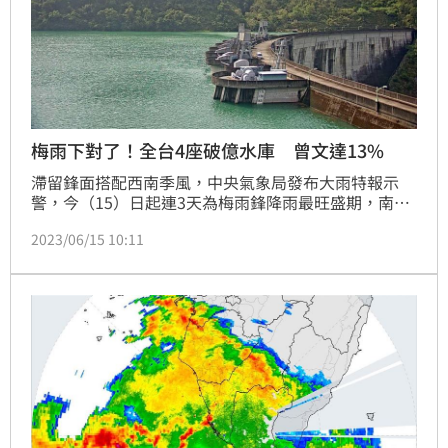
梅雨下對了！全台4座破億水庫 曾文達13%
滯留鋒面搭配西南季風，中央氣象局發布大雨特報示
警，今（15）日起連3天為梅雨鋒降雨最旺盛期，南部
地區降下大雨，全台水庫大進補。目前全台灣水庫突破
2023/06/15 10:11
1億立方公尺蓄水量共有4個，包括翡翠水庫、石門水
庫、德基水庫、日月潭水庫。