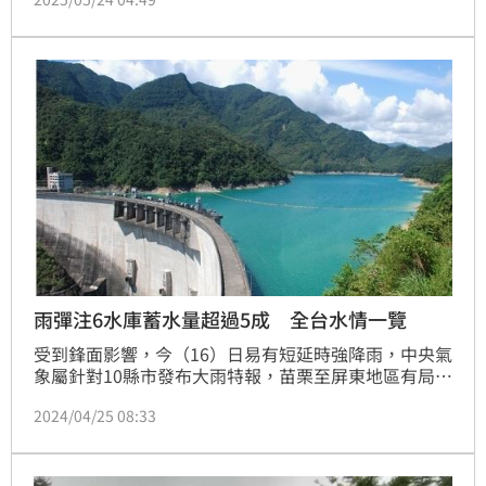
日14時，全台共有6個水庫蓄水率超過9成，其中4個水
庫蓄水率更「破表」達100％。
雨彈注6水庫蓄水量超過5成 全台水情一覽
受到鋒面影響，今（16）日易有短延時強降雨，中央氣
象屬針對10縣市發布大雨特報，苗栗至屏東地區有局部
大雨發生的機率，提醒民眾注意雷擊及強陣風，低窪地
2024/04/25 08:33
區請慎防積水，那現在全台水庫水情如何呢？