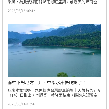
季風，為此波梅雨鋒降雨最旺盛期，前幾天的降雨也為
各地的水庫帶來不少進帳，全台最大水庫的曾文水庫持
2023/06/15 06:42
續有進水效益，加上烏山頭水庫的合計有效蓄水量，再
度突破1億立方公尺。
雨神下對地方 北、中部水庫快喝飽了！
近來水氣增多，氣象粉專台灣颱風論壇｜天氣特急」今
（14）日指出，本週第一輪降雨結束，將進入短暫空
檔，總結第一輪降雨情形，該下的地方都有下，除了德
2023/06/14 01:56
基水庫外，北、中部的水庫受惠於前幾次降雨都快喝飽