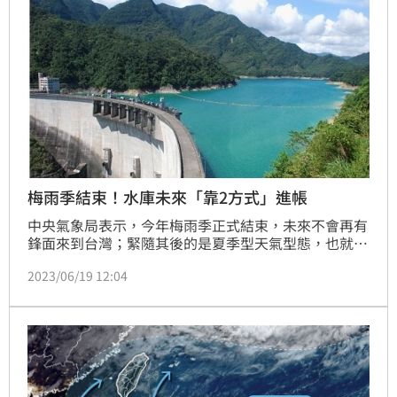
梅雨季結束！水庫未來「靠2方式」進帳
中央氣象局表示，今年梅雨季正式結束，未來不會再有
鋒面來到台灣；緊隨其後的是夏季型天氣型態，也就是
所謂的颱風季，因此，日後降雨將以颱風、午後雷陣雨
2023/06/19 12:04
為主。梅雨季結束，《三立新聞網》也整理全台最新水
情，帶民眾了解梅雨季過後水庫蓄水量。（記者：楊晏
琳）