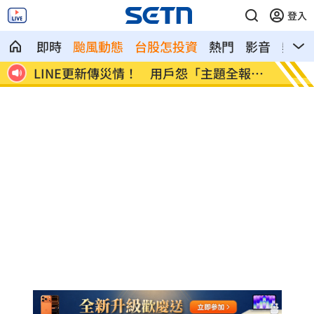
登入
即時
颱風動態
台股怎投資
熱門
影音
熱搜
報
美國出手封殺中國機器人！北市曾高調引
初來富
進
過