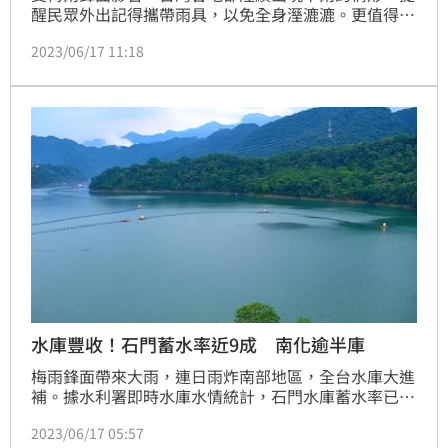
醒民眾外出記得攜帶雨具，以免全身溼漉漉。更值得注
意的是，全台水庫水情持續受到大家關注，對此，《三
2023/06/17 11:18
立新聞網》特別整理出今（17）日各水庫的蓄水量及水
量上升情況，幫助大家一手掌握最新資訊。
水庫豐收！石門蓄水率近9成 南化逾半庫
梅雨鋒面帶來大雨，連日雨炸南部地區，全台水庫大進
補。據水利署即時水庫水情統計，石門水庫蓄水率已近
9成，翡翠水庫破7成，南化及支撐屏東用水的牡丹水庫
2023/06/17 05:57
蓄水率皆突破5成。