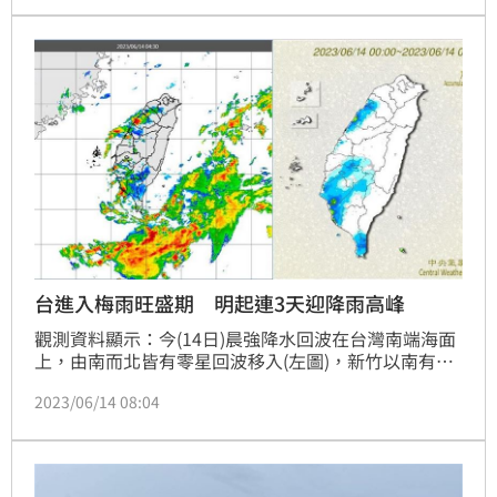
了。
台進入梅雨旺盛期 明起連3天迎降雨高峰
觀測資料顯示：今(14日)晨強降水回波在台灣南端海面
上，由南而北皆有零星回波移入(左圖)，新竹以南有局
部陣雨(右圖)。截至4：53各地區平地低溫大約在22至
2023/06/14 08:04
24度〔北部(基隆七堵區)21.8度，中部(嘉義東區)23.8
度，南部(屏東萬巒鄉)24.4度，東部(宜蘭南澳鄉)22.1
度〕。(再降請自行更新)