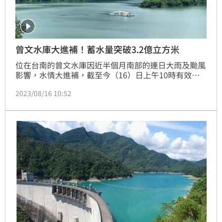
曾文水庫大進補！蓄水量突破3.2億立方米
位在台南的曾文水庫因近半個月南部的連日大雨及颱風
影響，水情大進補，截至今（16）日上午10時有效蓄
水量突破3.2億立方公尺、蓄水率超過6成，水位也爬升
2023/08/16 10:52
到219.49公尺。不過水利署南區水資源局仍提醒民眾需
節約用水，希望力拚未來一年能不缺水。