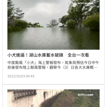
小犬進逼！湖山水庫蓄水破錶 全台一次看
中度颱風「小犬」海上警報發布，氣象局預估今日中午
前後發布陸上颱風警報，觀察今（3）日各大水庫概
況，截至早晨8時止，雲林、彰化、嘉義一帶的湖山水
2023/10/03 09:45
庫蓄水率已達100.2%，而竹苗一代的永和山水庫、嘉
義的蘭潭水庫以及高雄的阿公店水庫蓄水率也達
100%，需密切留意是否洩洪，提醒下游民眾小心。
（記者：王翊綺）