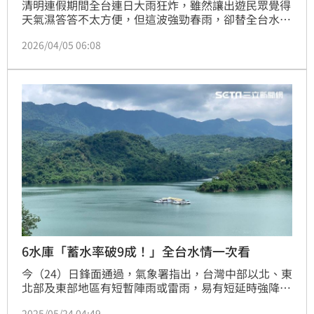
清明連假期間全台連日大雨狂炸，雖然讓出遊民眾覺得
天氣濕答答不太方便，但這波強勁春雨，卻替全台水庫
帶來及時甘霖！其中，位於桃園的「石門水庫」水情更
2026/04/05 06:08
是「大躍進」，蓄水率從原本拉警報的5成左右，一舉
強勢突破6成大關，達到 61.5%。
6水庫「蓄水率破9成！」全台水情一次看
今（24）日鋒面通過，氣象署指出，台灣中部以北、東
北部及東部地區有短暫陣雨或雷雨，易有短延時強降
雨，並有局部大雨發生的機率。經濟部水利署統計至今
2025/05/24 04:49