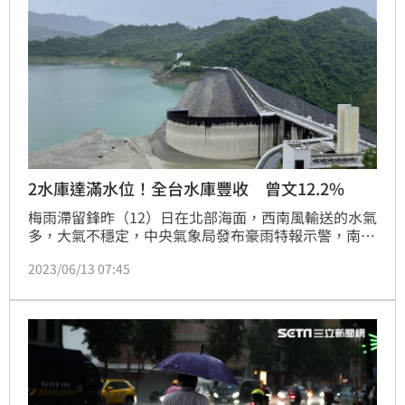
2水庫達滿水位！全台水庫豐收 曾文12.2%
梅雨滯留鋒昨（12）日在北部海面，西南風輸送的水氣
多，大氣不穩定，中央氣象局發布豪雨特報示警，南部
地區降下大雨，雨勢持續至今日。梅雨有下對地方嗎？
2023/06/13 07:45
全台各水庫蓄水量一次看。