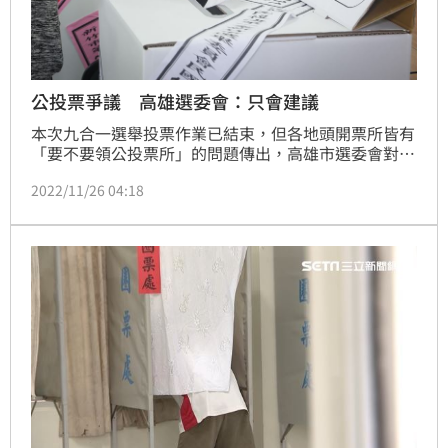
公投票爭議 高雄選委會：只會建議
本次九合一選舉投票作業已結束，但各地頭開票所皆有
「要不要領公投票所」的問題傳出，高雄市選委會對此
也做出回應，選委會表示選務人員原則上會「提醒」，
2022/11/26 04:18
但不會建議領或不領，民眾產生的疑慮會儘速釐清，避
免誤會產生。