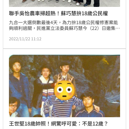
聯手吳怡農車掃超熱！蘇巧慧拚18歲公民權
九合一大選倒數最後4天，為力拚18歲公民權修憲案能
夠順利過關，民進黨立法委員蘇巧慧今（22）日邀集新
北市議員張維倩、壯闊台灣聯盟理事長吳怡農，以及議
2022/11/22 11:12
員候選人翁震州、彭一書，橫跨新莊、土城、及中和接
力車隊掃街。蘇巧慧力挺年輕議員進議會為鄉親服務，
同時呼籲鄉親支持18歲公民權，希望衝出破千萬張修憲
同意票。
王世堅18歲帥照！網驚呼可愛：不是12歲？