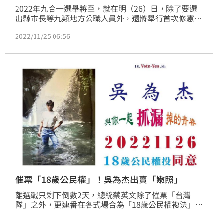
2022年九合一選舉將至，就在明（26）日，除了要選
出縣市長等九類地方公職人員外，還將舉行首次修憲複
決公投。過去7次修憲都是由「國民大會」通過，「18
2022/11/25 06:56
歲公民權修憲複決」是台灣歷史上第一次交由公民複決
的修憲案。
催票「18歲公民權」！吳為杰出賣「嫩照」
離選戰只剩下倒數2天，總統蔡英文除了催票「台灣
隊」之外，更連番在各式場合為「18歲公民權複決」催
票。對此，民進黨彰化縣第四選區候選人吳為杰也出賣