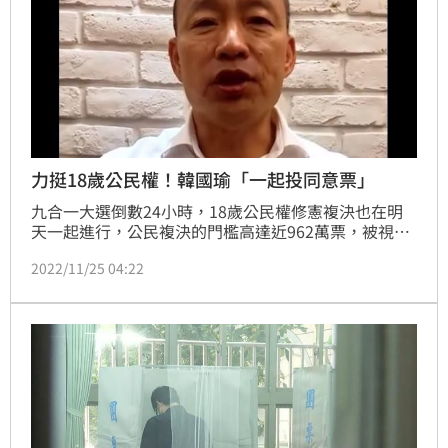
力挺18歲公民權！韓國瑜「一起投同意票」
九合一大選倒數24小時，18歲公民權修憲複決也在明
天一起進行，公民複決的門檻高達近962萬票，被視為
具有相當困難度。支持此次修憲公民複決案的青年團體
2022/11/25 04:22
臺灣青年民主協會近來邀請導演吳念真、歌手阿爆等人
拍攝影片宣傳。今（25）日釋出最後一波催票影片，邀
請前高雄市長韓國瑜錄製影片呼籲民眾一起投下支持18
歲公民權的同意票。