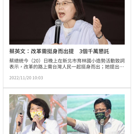
蔡英文：改革需挺身而出提 3個千萬懇託
蔡總統今（20）日晚上在新北市育林國小造勢活動致詞
表示，改革的路上需台灣人民一起挺身而出；她提出3
個「千萬懇託」，26日選舉千萬要投票，千萬要拉票，
2022/11/20 10:03
18歲公民權要衝出千萬票。