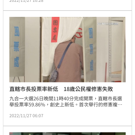
2022/11/27 10:28
民權修憲複決投票反對與贊成人數相差竟然如此之小。
直轄市長投票率新低 18歲公民權修憲失敗
九合一大選26日晚間11時40分完成開票，直轄市長選
舉投票率59.86%，創史上新低。首次舉行的修憲複決
公投，同意票564萬7102張、不同意票501萬6427張，
2022/11/27 06:07
也未過門檻，選舉罷免等公民權年齡仍維持年滿20歲。