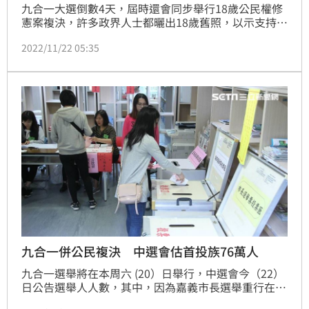
九合一大選倒數4天，屆時還會同步舉行18歲公民權修
憲案複決，許多政界人士都曬出18歲舊照，以示支持
18歲公民權。對此，台北市議員王世堅今（22）日稍
2022/11/22 05:35
早也曬出18歲青澀照，喊「回家投票支持18歲公民
權」。照片一出，網友紛紛驚呼「好可愛」。
九合一併公民複決 中選會估首投族76萬人
九合一選舉將在本周六 (20）日舉行，中選會今（22）
日公告選舉人人數，其中，因為嘉義市長選舉重行在12
月18日舉行，所以直轄市、縣市長選舉人人數為1,896