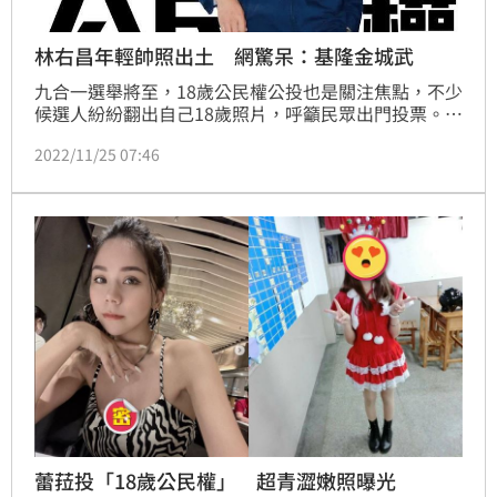
林右昌年輕帥照出土 網驚呆：基隆金城武
九合一選舉將至，18歲公民權公投也是關注焦點，不少
候選人紛紛翻出自己18歲照片，呼籲民眾出門投票。基
隆市長林右昌昨（24）日晚間在臉書曬出年輕時的帥
2022/11/25 07:46
照，引發網友熱議，不少人直呼「帥到無法無天」、
「真帥啊！難怪有基隆金城武的封號」。
蕾菈投「18歲公民權」 超青澀嫩照曝光