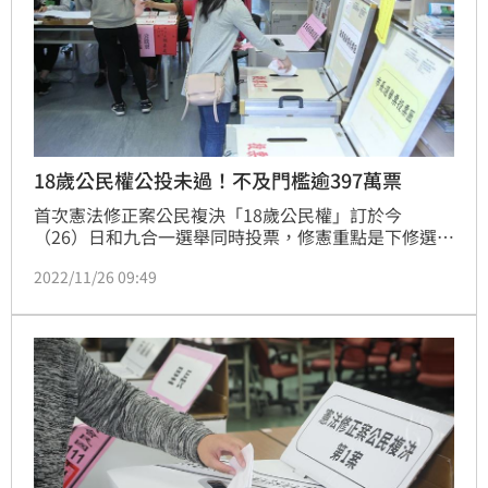
18歲公民權公投未過！不及門檻逾397萬票
首次憲法修正案公民複決「18歲公民權」訂於今
（26）日和九合一選舉同時投票，修憲重點是下修選舉
年齡門檻，讓18歲以上的國民有選舉、罷免、創制、複
2022/11/26 09:49
決、公民投票、參選公職人員等權利。複決案的通過門
檻為961萬9697同意票。《三立新聞網》更新即時票數
供讀者參考。