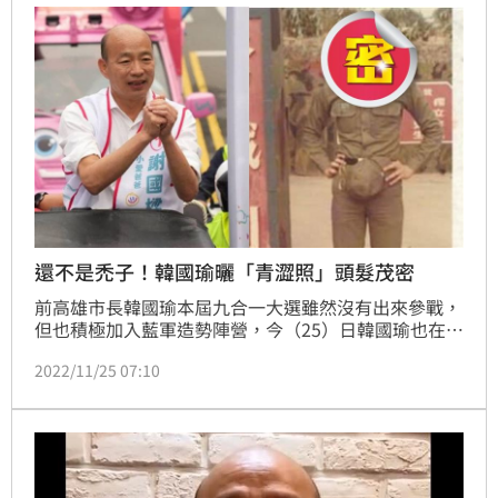
還不是禿子！韓國瑜曬「青澀照」頭髮茂密
前高雄市長韓國瑜本屆九合一大選雖然沒有出來參戰，
但也積極加入藍軍造勢陣營，今（25）日韓國瑜也在臉
書貼出自己18歲時的青澀照片，力挺18歲公民權。只
2022/11/25 07:10
見韓國瑜年少時還滿頭烏黑秀髮，他本人也幽默發文自
嘲，笑說自己如果當年有投票權「我會支持開放髮禁的
候選人，珍惜我有秀髮的好時光」。