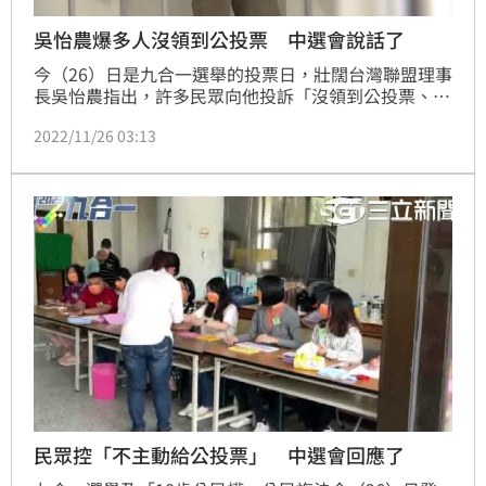
吳怡農爆多人沒領到公投票 中選會說話了
今（26）日是九合一選舉的投票日，壯闊台灣聯盟理事
長吳怡農指出，許多民眾向他投訴「沒領到公投票、或
差點沒領到」，選務人員甚至還會詢問領票意願，這是
2022/11/26 03:13
不應該發生的情況。對此，中選會也回應了。
民眾控「不主動給公投票」 中選會回應了