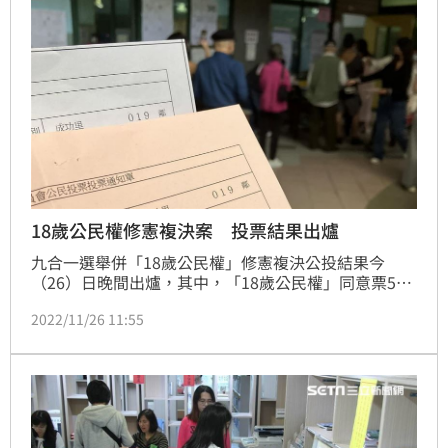
18歲公民權修憲複決案 投票結果出爐
九合一選舉併「18歲公民權」修憲複決公投結果今
（26）日晚間出爐，其中，「18歲公民權」同意票564
萬4909票、不同意票501萬3980票，距離通過門檻差
2022/11/26 11:55
397萬4788票。