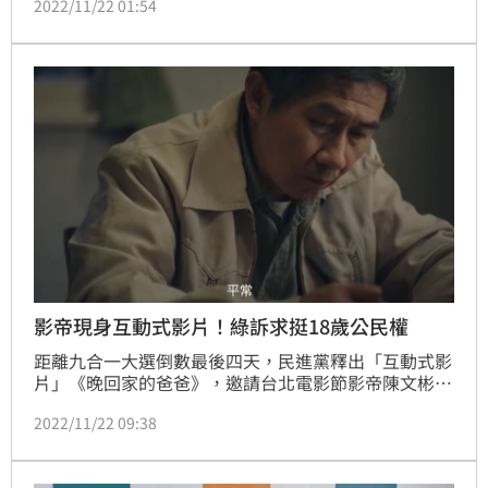
2022/11/22 01:54
萬7,771人，直轄市、縣市議員選舉人人數為1,912萬
8,745人，至於「18歲公民權」公民複決因為18歲可投
票，投票權人人數為1,923萬9,392人。中選會推估，首
投族約76萬人。
影帝現身互動式影片！綠訴求挺18歲公民權
距離九合一大選倒數最後四天，民進黨釋出「互動式影
片」《晚回家的爸爸》，邀請台北電影節影帝陳文彬演
出，讓觀眾能夠「自己決定結局」，呼應18歲公民權，
2022/11/22 09:38
能夠自己做選擇。民進黨今（22）日指出，影片也以
「改變」、「做選擇不後悔」為主軸，針對年底的縣市
首長做最後的催票。