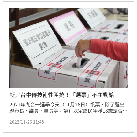
新／台中傳技術性阻撓！「選票」不主動給
2022年九合一選舉今天（11月26日）投票，除了選出
縣市長、議員、里長等，還有決定國民年滿18歲是否有
擁有選舉、罷免等公民權公投，力拚今天午夜前完成開
2022/11/26 11:48
票。不過台中部分投開票所卻出現怪現象，許多民眾反
應，公投票是要「主動問」才給，消息在各大群組流
傳，疑似出現「技術性阻撓」。（記者　陳佳鈴）