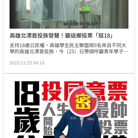
高雄北漂首投族發聲！籲返鄉投票「挺18」
支持18歲公民權，高雄學生民主聯盟與9名來自不同大
學的高雄北漂首投族，今（25）日帶頭呼籲青年學子一
起返鄉投票，替學弟妹投下想投卻無法投的修憲複決同
2022/11/25 04:10
意票。