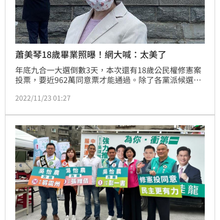
蕭美琴18歲畢業照曝！網大喊：太美了
年底九合一大選倒數3天，本次還有18歲公民權修憲案
投票，要近962萬同意票才能通過。除了各黨派候選人
曬出18歲照片積極拉票外，我駐美大使蕭美琴今
2022/11/23 01:27
（23）日也跟風曬高中畢業照，並說投票權是關心社會
的開始。網友也留言大讚「好美」。