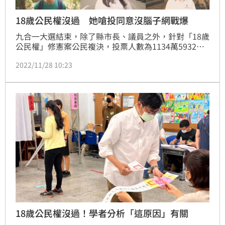
18歲公民權沒過 她嗆投同意沒腦子網戰爆
九合一大選結束，除了縣市長、議員之外，針對「18歲
公民權」修憲案公民複決，投票人數為1134萬5932
票，結果同意票數564萬7102票、不同意票數501萬
2022/11/28 10:23
6427票；雖同意票多過不同意票，但未跨過962萬票的
高門檻，公投修憲案失敗。這樣的結果引發網友熱議，
質疑大家「公投內容真的有看清楚嗎？」
18歲公民權沒過！學者分析「這原因」有關