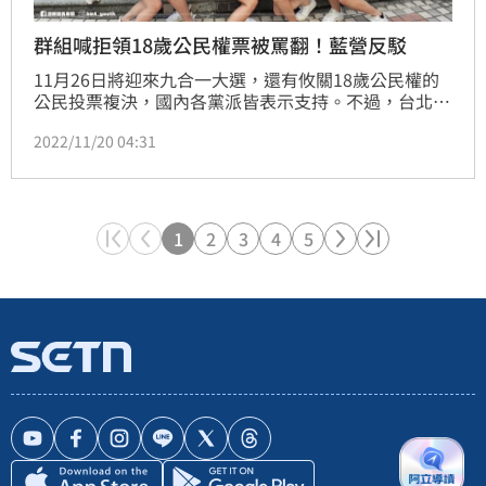
群組喊拒領18歲公民權票被罵翻！藍營反駁
11月26日將迎來九合一大選，還有攸關18歲公民權的
公民投票複決，國內各黨派皆表示支持。不過，台北市
議員黃郁芬日前在臉書貼出多張國民黨支持者LINE群
2022/11/20 04:31
組對話，呼籲拒領公投票，發出號召令的，竟然是蔣萬
安後援會幹部。此舉也被批評是「騙票」、「打假
球」。對此，國民黨今（20）日發出聲明表示，國民黨
是最早提出支持18歲公民權立場，1126懇請大家一定
要出來投票，跨過高門檻，給台灣未來一個機會！
1
2
3
4
5