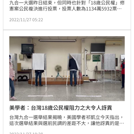
九合一大選昨日結束，但同時也針對「18歲公民權」修
憲案公民複決進行投票，投票人數為1134萬5932票，
結果同意票數564萬7102票、不同意票數501萬6427
2022/11/27 05:22
票；但未跨過962萬票的高門檻，公投修憲案失敗。對
此，學者表示，此次選舉年輕人的投票率低，所以公投
案沒有過並不意外，但多數年輕人對於政治冷感／無感
的問題目前幾乎無解；並擔憂2024時若仍如此，民進
黨的選情恐受影響。（記者：簡浩正）
美學者：台灣18歲公民權阻力之大令人訝異
台灣九合一選舉結果揭曉，美國學者祁凱立今天指出，
這次選舉結果與選前民調的差距不大，讓他訝異的是，
國際因素幾乎未對這次選舉產生任何影響，而且18歲公