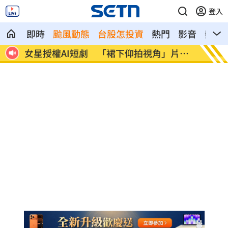
登入
即時
颱風動態
台股怎投資
熱門
影音
熱搜
片挨
防代刀！衛福部祭新規：醫材商嚴禁碰病
外資狂
人
」