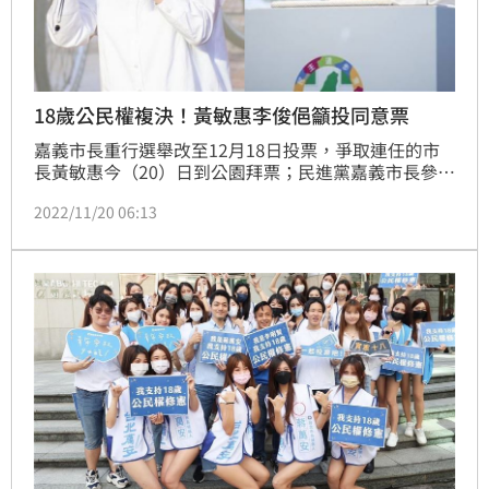
18歲公民權複決！黃敏惠李俊俋籲投同意票
嘉義市長重行選舉改至12月18日投票，爭取連任的市
長黃敏惠今（20）日到公園拜票；民進黨嘉義市長參選
人李俊俋進行車隊掃街，2人均支持18歲公民權修憲複
2022/11/20 06:13
決案，籲鄉親投同意票。