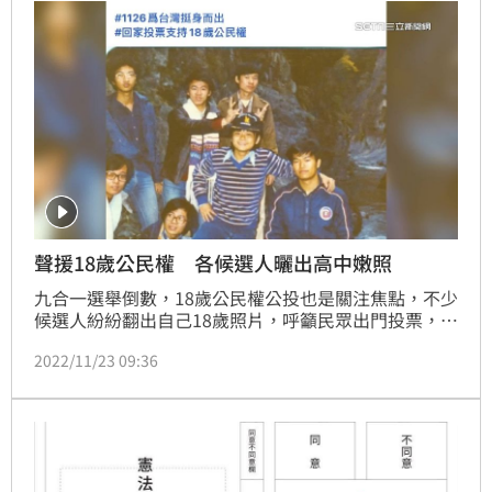
聲援18歲公民權 各候選人曬出高中嫩照
九合一選舉倒數，18歲公民權公投也是關注焦點，不少
候選人紛紛翻出自己18歲照片，呼籲民眾出門投票，不
只駐美大使蕭美琴PO照響應，還有民進黨台北市議員
2022/11/23 09:36
候選人許淑華18歲嫩照曝光，不少網友驚呼根本「凍
齡」。