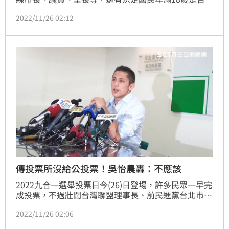
擁有選舉、罷免等公民權公投，力拚今天午夜前完成開
2022/11/26 02:12
票。不過台中部分投開票所卻出現怪現象，許多民眾反
應，公投票是要「主動問」才給，消息在各大群組流
傳，疑似出現「技術性阻撓」。台中選委會表示，投票
方式為「領、領、投」，已調整改善檢討。
傳投票所沒給公投票！吳怡農轟：不應該
2022九合一選舉投票日今(26)日登場，許多民眾一早完
成投票，不過壯闊台灣聯盟理事長、前民進黨台北市黨
部主委吳怡農表示，有民眾向他回報有公投票沒領到、
2022/11/26 02:06
差點沒領到的情形，痛斥「這不應該發生」，並提醒民
眾若投票遇到類似情況要積極反應。