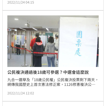
2022/11/24 04:15
年輕時期的「嫩照」催票，呼籲民眾一票②號黃秀芳，
一票⑬號吳為杰，一票「18歲公民權」！讓民進黨在彰
化縣第四選區基層多一席，青年參政更有力！
公民複決通過後18歲可參選？中選會這麼說
九合一選舉及「18歲公民權」公民複決投票剩下兩天，
網傳我國歷史上首次憲法修正案，1126修憲複決公投
通過後，18歲就可登記參選總統、立委與里長，對此，
2022/11/24 12:02
中選會今（24）日澄清這是錯誤訊息，登記為候選人的
年齡門檻，還是要依據憲法及法律規定，40歲才能參選
總統、23歲才能參選立委與里長。