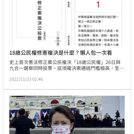
18歲公民權修憲複決是什麼？懶人包一次看
史上首次憲法修正案公民複決「18歲公民權」26日與
九合一選舉同時投票。這項複決案通過門檻極高，至少
要有961萬9697同意票才能通過。修憲條文內容、投票
2022/11/23 02:46
須知、通過或不通過的影響為何？中央社帶您一次看
懂。