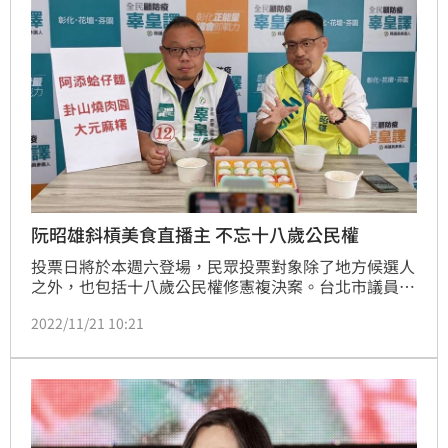
阮昭雄斜槓美食直播主 不忘十八歲公民權
投票日將於本週六登場，民眾投票對象除了地方候選人
之外，也包括十八歲公民權修憲複決案。台北市議員阮
昭雄今日南下彰化宣講，與彰化市議員候選人辜皇譯進
2022/11/21 10:21
行美食直播及車隊掃街，加強十八歲公民權推廣力道，
期許這項朝野都有共識的修憲案能順利通過。