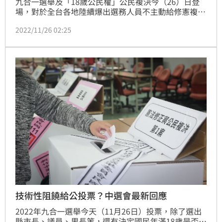
九合一選舉及「18歲公民權」公民複決今（26）日登
場，對於全台各地陸續爆出選務人員不主動給修憲複決
公投票，中選會表示，投票所選務工作人員不會詢問領
2022/11/26 02:25
票意願，會依選務作業程序辦理，也會尊重選舉人、投
票權人的意願。
技術性阻饒給公投票？中選會最新回應
2022年九合一選舉今天（11月26日）投票，除了選出
縣市長、議員、里長等，還有決定國民年滿18歲是否有