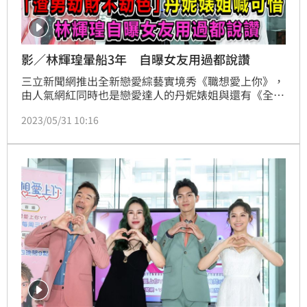
影／林輝瑝暈船3年 自曝女友用過都說讚
三立新聞網推出全新戀愛綜藝實境秀《職想愛上你》，
由人氣網紅同時也是戀愛達人的丹妮婊姐與還有《全明
星運動會》新生代「姊姊殺手」之稱的林輝瑝兩人聯手
2023/05/31 10:16
主持，並扮演新生代國民月老的角色，帶領星座專家白
瑜、兩性專家張兆志，神助攻六位來自「最難脫單職
業」的單身男女，透過最真實的約會情節，幫助好男好
女擺脫職業枷鎖，找到感情歸屬。