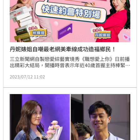
丹妮婊姐自嘲最老網美牽線成功造福鄉民！
三立新聞網自製戀愛綜藝實境秀《職想愛上你》日前播
出精彩大結局，開播時曾表示年近40歲首握主持棒緊張
不已的丹妮婊姐，在最終集播出後感性於限時動態發
2023/07/12 11:02
文：「用盡了全力主持，謝謝大家支持最老網美！」並
對節目上能成功促成佳偶感到又興奮、又欣慰，認為自
己跟搭檔林輝瑝真的起了一點作用，為台灣的低生育
率、高未婚率盡了一份心力！