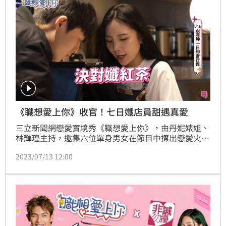
《職想愛上你》收官！七日孅店員甜遇真愛
三立新聞網戀愛實境秀《職想愛上你》，由丹妮婊姐、
林輝瑝主持，邀集六位單身男女在節目中擦出戀愛火
花，而近期節目完美收官，有收穫不少網友支持，大家
2023/07/13 12:00
不僅直呼太甜了，也紛紛敲碗再出第二季！