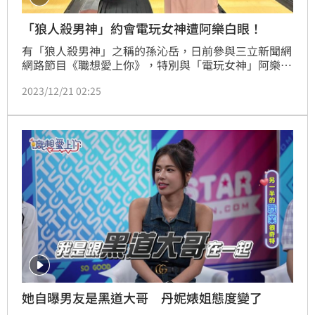
「狼人殺男神」約會電玩女神遭阿樂白眼！
有「狼人殺男神」之稱的孫沁岳，日前參與三立新聞網
網路節目《職想愛上你》，特別與「電玩女神」阿樂
（林妤臻）來場動漫宅的一日約會！兩人因過去合作過
2023/12/21 02:25
有私交，相當了解彼此的喜好，約會行程首站就來到三
重地頭蛇阿樂的主場三重，進行保齡球大戰，孫沁岳信
心滿滿表示自己曾經練保齡球練到早上五點多，號稱
「大安滾球王」，球技掛保證，卻遭阿樂白眼吐槽其實
是洗溝王，更打賭輸的人必須接受絕地懲罰。
她自曝男友是黑道大哥 丹妮婊姐態度變了