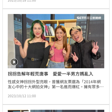
36年，前《大學生了沒》班底aka棉花糖女孩
Amanda（劉紀範），來一場仲夏約會。兩人剛見面
時，許凱皓問到對方戀愛經歷就被嚇到，立刻霸氣回
應：「沒關係，你今天遇到我了！」接著將Amanda擁
入自己厚實的胸膛中，讓Amanda心花怒放，害羞直
說：「走吧！不用錄了！」表示貼心的男生完全擄獲芳
心！
拐拐告解年輕荒唐事 愛愛一半男方媽亂入
性感女神拐拐外型亮眼，曾獲網友票選為「2014年網
友心中的十大網拍女神」第一名進而爆紅。擁有眾多粉
絲的她，日前參與三立新聞網網路節目《職想愛上你》
2023/10/12 11:00
大方分享感情事，表示以前曾和某任曖昧對象發生親密
關係時，因為對方突然放連還屁，而且臭氣熏天，讓她
瞬間冷掉，連繼續下去的動力都沒了，一番言論意外釣
出許多女性共鳴！