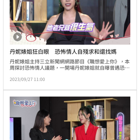
丹妮婊姐狂白眼 恐怖情人自殘求和還找媽
丹妮婊姐主持三立新聞網網路節目《職想愛上你》，本
周探討恐怖情人議題，一開場丹妮婊姐就自曝曾遇恐怖
情人，但自己毫無察覺的經歷，聽得眾人目瞪口呆！她
2023/09/27 11:00
表示多年前跟某位老外前任在夏威夷度假時，遇到這種
「馬景濤式咆哮」，讓旅程結束感情也畫下句點，該經
歷也讓被友人吐槽太後知後覺。