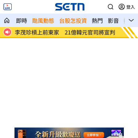
登入
即時
颱風動態
台股怎投資
熱門
影音
熱搜
宣判
獨／曹雨婷狂遭查水表！周遊李朝永發聲
拔老樹
了
情