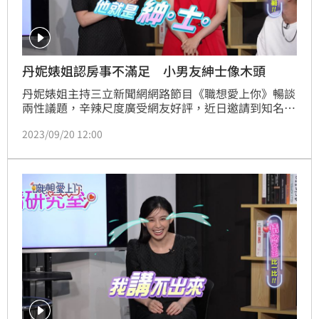
丹妮婊姐認房事不滿足 小男友紳士像木頭
丹妮婊姐主持三立新聞網網路節目《職想愛上你》暢談
兩性議題，辛辣尺度廣受網友好評，近日邀請到知名華
劇《華燈初上》影集顧問「條通媽媽桑」席耶娜及有
2023/09/20 12:00
SM女王之稱的「Tiny胎尼」大聊情慾技巧，身為香草
人（意指不懂SM）的丹妮婊姐跟星座專家白瑜，雖然
對女王們示範的調情方式感到驚呼連連，也意外流露學
習之情，原來丹妮婊姐自招穩交三年、小九歲的黑人男
友房事超紳士，甚至只能用木頭兩字形容。