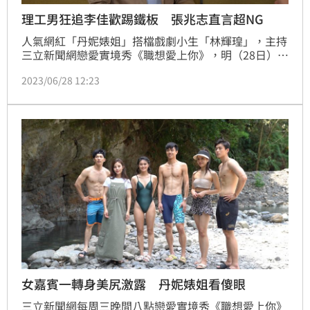
理工男狂追李佳歡踢鐵板 張兆志直言超NG
人氣網紅「丹妮婊姐」搭檔戲劇小生「林輝瑝」，主持
三立新聞網戀愛實境秀《職想愛上你》，明（28日）將
播出外宿露營最終章，其中最引人熱議的就是馬來西亞
2023/06/28 12:23
甜美女聲李佳歡的感情線，本週和對她情有獨鍾的男嘉
賓梁家豪組成一日CP，兩人約會過程狀況不斷，男伴
貼心想幫忙綁鞋帶，卻慘遭李佳歡果斷拒絕，伸出雙手
欲「綁」又止的尷尬場面，讓兩性專家張兆志看了搖頭
直呼：「只有我對老婆才會這樣！」
女嘉賓一轉身美尻激露 丹妮婊姐看傻眼
三立新聞網每周三晚間八點戀愛實境秀《職想愛上你》