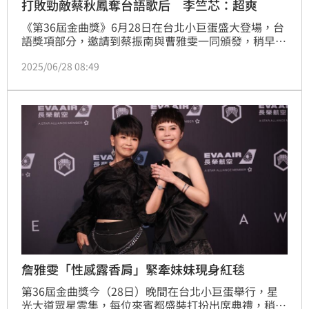
打敗勁敵蔡秋鳳奪台語歌后 李竺芯：超爽
《第36屆金曲獎》6月28日在台北小巨蛋盛大登場，台
語獎項部分，邀請到蔡振南與曹雅雯一同頒發，稍早公
開台語女歌手得主，由李竺芯出線，打敗蔡秋鳳、林美
2025/06/28 08:49
秀、王彙筑、以及詹雅雯，成為超級黑馬，她被讚歌聲
充滿語言特性，完美詮釋，讓人期待未來會如何發光。
詹雅雯「性感露香肩」緊牽妹妹現身紅毯
第36屆金曲獎今（28日）晚間在台北小巨蛋舉行，星
光大道眾星雲集，每位來賓都盛裝打扮出席典禮，稍早