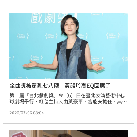
間一張熟面孔，是副總統蕭美琴，她驚喜現身，強調中
央已編列經費超過1100億元，較初期大幅成長數十
倍，顯示政府對長照政策的高度重視。
金曲獎被罵亂七八糟 黃韻玲高EQ回應了
第二屆「台北戲劇獎」今（6）日在臺北表演藝術中心
球劇場舉行，紅毯主持人由黃豪平、宮能安擔任，典禮
主持人則由方宥心獨挑大梁，稍早黃韻玲隨著「綠光劇
2026/07/06 08:04
團」一同走上星光紅毯，才剛卸下金曲獎評審總召的
她，這回擔任頒獎人心情輕鬆點，同時也很感謝網友給
出的建議。宋亭誼報導