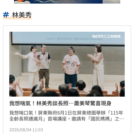
林美秀
我想喘氣！林美秀談長照…蕭美琴驚喜現身
我想喘口氣！屏東縣府8月1日在屏東總圖舉辦「115年
全齡長照通識月」首場講座，邀請有「國民媽媽」之稱
的藝人林美秀，分享一路照顧父母的心路歷程，談起曾
2026/08/04 11:03
經獨自面對照顧壓力的無助，讓不少民眾感同身受。席