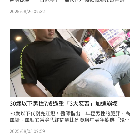
出道，因演唱台語歌氣口十足獲封「小王識賢」稱號，
2025/08/20 09:32
歌唱及台語實力不俗；日前更因翻唱台語金曲「愛到無
命不知驚」片段，在社群上獲得超高觀看引發話題。
30歲以下男性7成過重「3大惡習」加速崩壞
30歲以下代謝亮紅燈！醫師指出，年輕男性的肥胖、高
血糖、血脂異常等代謝問題比例竟與中老年族群「幾乎
持平」外，外食、熬夜、久坐更是讓代謝提早崩壞的殺
2025/08/05 09:59
手，恐導致惡性循環。（記者：簡浩正）