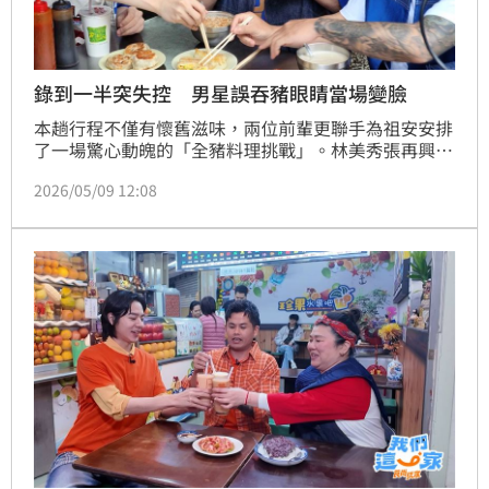
錄到一半突失控 男星誤吞豬眼睛當場變臉
本趟行程不僅有懷舊滋味，兩位前輩更聯手為祖安安排
了一場驚心動魄的「全豬料理挑戰」。林美秀張再興接
力鋪陳：「你敢不敢吃豬肉」「這個營養價值很高」，
2026/05/09 12:08
祖安在不知情的情況下，挑戰了名為「龍珠」的豬眼
睛，邊吃邊疑惑看向工作人員：「為什麼大家都在
笑？」甚至還認真分析起口感「QQ的像魷魚」，直到
林美秀揭曉真相並開玩笑說：「你剛剛吃的是豬眼睛，
有沒有覺得現在看東西一片光明？」讓祖安笑容瞬間僵
化。蔡維歆