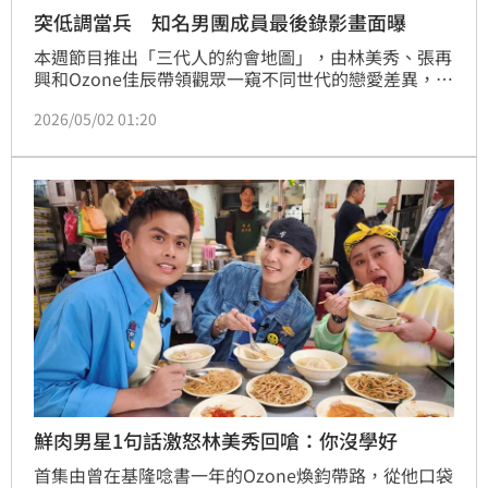
突低調當兵 知名男團成員最後錄影畫面曝
本週節目推出「三代人的約會地圖」，由林美秀、張再
興和Ozone佳辰帶領觀眾一窺不同世代的戀愛差異，從
約會地點到流行用語全面比拚， Ozone佳辰更將大公
2026/05/02 01:20
開父母相識的「戀愛基地」。但沒想到這個全新的組合
還未正式展開行程就笑料連連，出發前林美秀就發現佳
辰行李異常多，一問之下才知道他後天就要入伍，乾脆
直接把行李帶來錄影，甚至連畢業證書都隨身攜帶，讓
林美秀當場傻眼、直呼快昏倒。蔡維歆
鮮肉男星1句話激怒林美秀回嗆：你沒學好
首集由曾在基隆唸書一年的Ozone煥鈞帶路，從他口袋