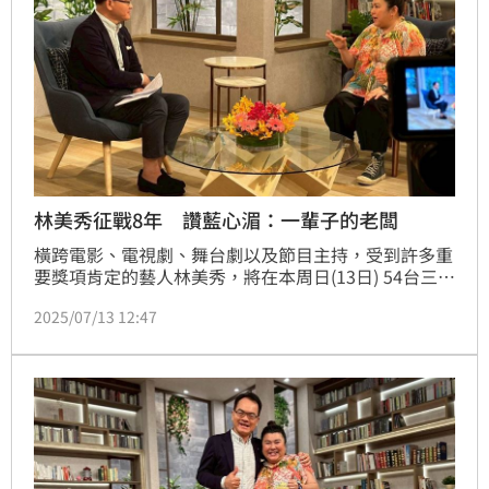
林美秀征戰8年 讚藍心湄：一輩子的老闆
橫跨電影、電視劇、舞台劇以及節目主持，受到許多重
要獎項肯定的藝人林美秀，將在本周日(13日) 54台三立
新聞台播出的〈話時代人物〉，接受主持人鄭弘儀的獨
2025/07/13 12:47
家專訪，今年林美秀以歌手身分，入圍金曲獎台語女歌
手，因此節目一開始在主持人鄭弘儀邀請她開金嗓，林
美秀演唱一首《思念》贏得滿堂喝采，林美秀說入圍金
曲獎台語女歌手，真的讓她「嚇哭了」。