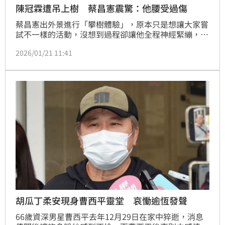
陳冠霖遭吊上樹 蔡昌憲震驚：他腰受過傷
蔡昌憲出外景進行「攀樹體驗」，原本只是想讓大家嘗
試不一樣的活動，沒想到過程卻讓他全程神經緊繃，
「看到哥哥姐姐真的被吊在樹上，其實滿緊張的。」他
2026/01/21 11:41
透露，陳冠霖腰椎曾受過傷，林美秀被吊在半空中也明
顯不太舒服，讓他立刻從旅伴切換成「助教模式」，全
程在旁協助、關心安全，只求大家能順利完成挑戰。
胡瓜丁柔安現身曹西平靈堂 哀慟逾恆發聲
66歲資深男星曹西平去年12月29日在家中猝逝，消息