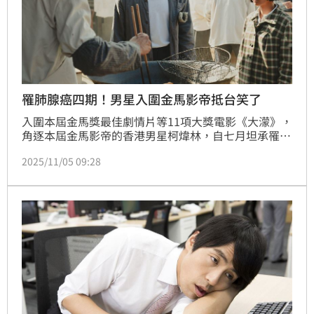
罹肺腺癌四期！男星入圍金馬影帝抵台笑了
入圍本屆金馬獎最佳劇情片等11項大獎電影《大濛》，
角逐本屆金馬影帝的香港男星柯煒林，自七月坦承罹患
肺腺癌四期後，他始終堅定抗癌、積極面對病魔，為了
2025/11/05 09:28
親自宣傳電影並參與金馬活動，今（5）日首度飛抵台
灣，他甫下飛機便笑著說：「好想台灣啊！」