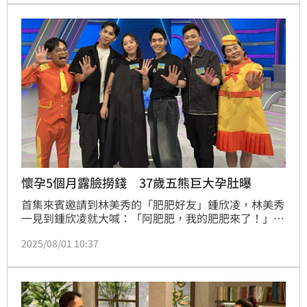
懷孕5個月露臉撈錢 37歲五熊巨大孕肚曝
首集來賓邀請到林美秀的「肥肥好友」鍾欣凌，林美秀
一見到鍾欣凌就大喊：「阿肥肥，我的肥肥來了！」兩
人的好交情不言而喻。鍾欣凌在台語台即將殺青的《拜
2025/08/01 10:37
六禮拜》飾演巧遇初戀的小三，突破以往的角色，讓好
友林美秀大讚鍾欣凌的演出。蔡維歆