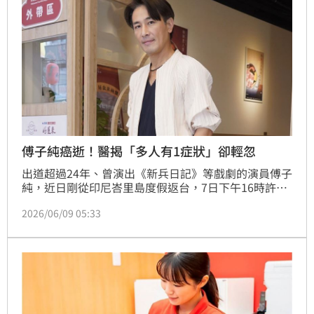
傅子純癌逝！醫揭「多人有1症狀」卻輕忽
出道超過24年、曾演出《新兵日記》等戲劇的演員傅子
純，近日剛從印尼峇里島度假返台，7日下午16時許因
「急性血癌」（白血病）病逝於淡水馬偕醫院，享年46
2026/06/09 05:33
歲。突如其來的消息讓親友、粉絲不敢置信，也再度引
發大眾對白血病的關注。醫師提醒，健康最常見誤解就
是將「沒不舒服」當作沒問題，且部分重症初期不見得
有明顯的症狀變化，很多人會以為疲勞只是因為生活壓
力所致，因此，若出現持續性疲勞一定要特別留意。