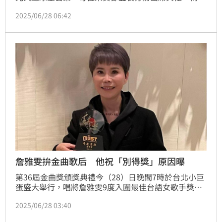
詹雅雯現身會場，今年第9度入圍《最佳台語女歌手
2025/06/28 06:42
獎》，準備要來拚第二座歌后寶座的她，能否如願拿獎
讓眾人期待。蔡佩伶報導
詹雅雯拚金曲歌后 他祝「別得獎」原因曝
第36屆金曲獎頒獎典禮今（28）日晚間7時於台北小巨
蛋盛大舉行，唱將詹雅雯9度入圍最佳台語女歌手獎，
力拚二度封后。沒想到今晚結果揭曉在即，資深音樂人
2025/06/28 03:40
許常德稍早卻發文預祝她「不要得獎」，也鬆口真實原
因。