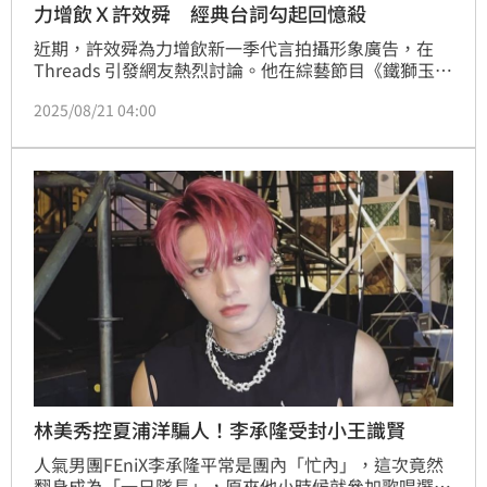
力增飲Ｘ許效舜 經典台詞勾起回憶殺
近期，許效舜為力增飲新一季代言拍攝形象廣告，在 
Threads 引發網友熱烈討論。他在綜藝節目《鐵獅玉玲
瓏》中的經典台詞「西底」，讓許多觀眾瞬間坐上時光
2025/08/21 04:00
機，留言區也掀起一股懷舊風潮。不少網友紛紛分享心
中的經典藝人與台詞，包括苗可麗、林美秀等深植人心
的角色，以及「送你一支番仔火」、「恰恰～～～」等
八點檔名句，引爆一波「回憶殺」話題。
林美秀控夏浦洋騙人！李承隆受封小王識賢
人氣男團FEniX李承隆平常是團內「忙內」，這次竟然
翻身成為「一日隊長」，原來他小時候就參加歌唱選秀