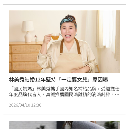
世代間的成長故事與互相理解的過程。
林美秀結婚12年堅持「一定要女兒」原因曝
「國民媽媽」林美秀攜手國內知名補給品牌，受邀擔任
年度品牌代言人，真誠推薦國民滴雞精的滴滴純粹，溫
補「喝」護全家人的心和胃。除了會幫老公準備黃金蜆
2026/04/10 12:30
滴雞精，下廚時也會用滴雞精入菜的她還分享了一個私
房吃法：「麵條煮熟撈起來後，切點蒜末、辣椒，再倒
進一點滴雞精拌勻，根據個人口味調整鹹度，就變成特
製的乾拌撈麵，最後再配上一碗熱騰騰的滴雞精，真的
非常完美！」趙浩雲