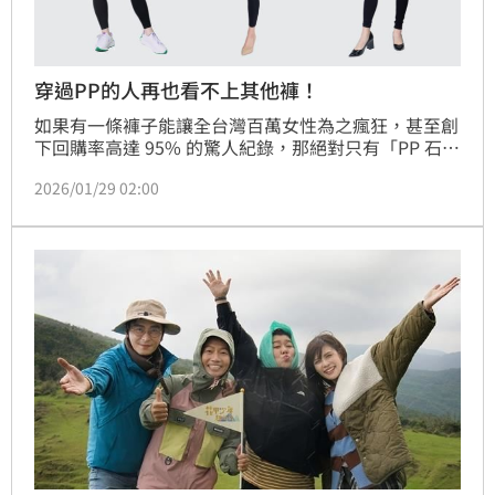
穿過PP的人再也看不上其他褲！
如果有一條褲子能讓全台灣百萬女性為之瘋狂，甚至創
下回購率高達 95% 的驚人紀錄，那絕對只有「PP 石墨
烯塑崩褲」能做得到。回顧這部機能服飾的演進史，
2026/01/29 02:00
PP 品牌簡直寫下了一頁傳奇。當年領先業界將諾貝爾
獎等級的材料「石墨烯」織入纖維，並首創「塑崩織
法」，一舉打破了市場上塑身褲總是緊繃難耐、或內搭
褲毫無支撐力的僵局。