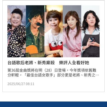
台語歌后老將、新秀廝殺 樂評人全看好她
第36屆金曲獎將在明（28）日登場，今年獎項依舊難
分軒輊，「最佳台語女歌手」部分更是老將、新秀之
爭，蔡秋鳳、林美秀、王彙筑、李竺芯以及詹雅雯共同
2025/06/27 08:11
角逐獎項，競爭激烈。對此《三立新聞網》也邀請到
「金曲仙姑」ERIC及樂評人賊賊進行本屆金曲獎預測。