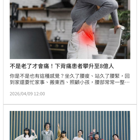
不是老了才會痛！下背痛患者攀升至8億人
你是不是也有這種感覺？坐久了腰痠、站久了腰緊，回
到家還要忙家事、搬東西、照顧小孩，腰部常常一整天
下來都像在硬撐。很多人以為只是累、休息一下就好，
2026/04/09 12:00
但其實腰部每天承受的壓力，往往比想像中更多。