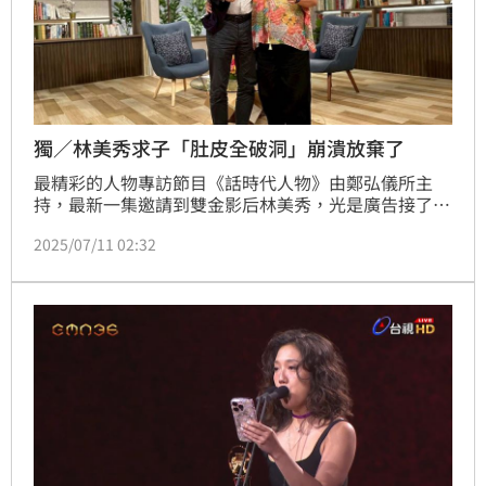
獨／林美秀求子「肚皮全破洞」崩潰放棄了
最精彩的人物專訪節目《話時代人物》由鄭弘儀所主
持，最新一集邀請到雙金影后林美秀，光是廣告接了好
幾十支，又能夠跳舞、能夠演戲又能唱歌，最近又入圍
2025/07/11 02:32
金曲獎。她分享跟老公相識相戀的經過，她在2014年
跟與小14歲的攝影師老公張熙明登記結婚，分享兩人相
戀經過，是因為她見到老公為了照顧爸爸暴瘦，發現這
個男生是很有孝心的人。漸漸地越走越近相戀。趙浩雲