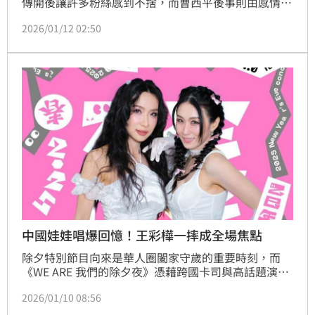
傳開後讓許多粉絲感到不捨，而曹西平後事則由感情深
厚的乾兒子Jeremy全權處理，今是靈堂開放第3天。
2026/01/12 02:50
中國娃娃唱爆回憶！王彩樺一摔成全場焦點
除夕特別節目向來是華人圈闔家守歲的重要時刻，而
《WE ARE 我們的除夕夜》憑藉跨國卡司與高話題演
出，成功在年節檔期掀起討論熱潮。回顧上一屆節目，
2026/01/10 08:56
不僅勾起滿滿回憶殺，也意外製造出讓觀眾捏把冷汗的
驚險瞬間。2026年《WE ARE 我們的除夕夜》於今