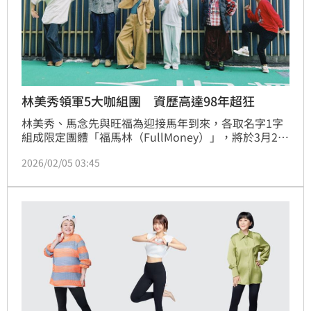
林美秀領軍5大咖組團 資歷高達98年超狂
林美秀、馬念先與旺福為迎接馬年到來，各取名字1字
組成限定團體「福馬林（FullMoney）」，將於3月29
日在Legacy舉辦「福馬林 金年節」演唱會。除了中文
2026/02/05 03:45
團名自帶「馬」字，英文團名還特別以諧音梗取為
「FullMoney」，可說十分應景，林美秀更直言：「既
然叫福馬林，在台上做任何安排都是合理的！」