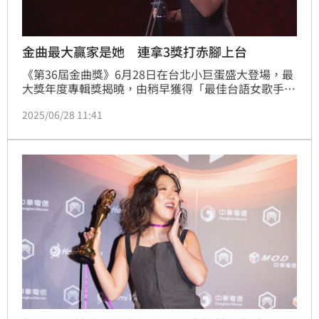
金曲最大贏家是她 連拿3獎打赤腳上台
《第36屆金曲獎》6月28日在台北小巨蛋盛大登場，最
大獎年度專輯獎揭曉，由稍早獲得「最佳台語女歌手
獎」、「最佳台語專輯獎」的李竺芯，打敗眾強敵，再
2025/06/28 11:41
度拿下。記者林汝珊