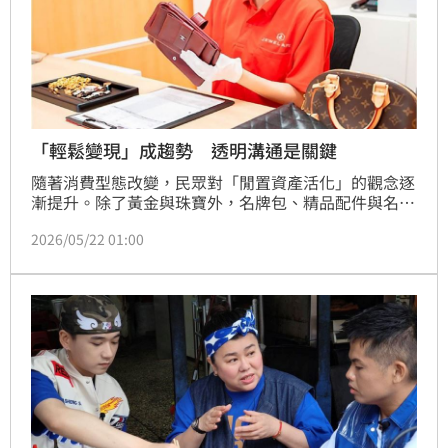
「輕鬆變現」成趨勢 透明溝通是關鍵
隨著消費型態改變，民眾對「閒置資產活化」的觀念逐
漸提升。除了黃金與珠寶外，名牌包、精品配件與名錶
等高單價物品，也開始進入回收市場。來自日本，在台
2026/05/22 01:00
經營15年以上的JEWEL CAFE 桂麗金，近年便積極拓展
多元收購服務，涵蓋黃金、K金、鑽石、品牌珠寶、精
品包與名錶等品項，希望讓消費者能以更便利的方式進
行資產整理。