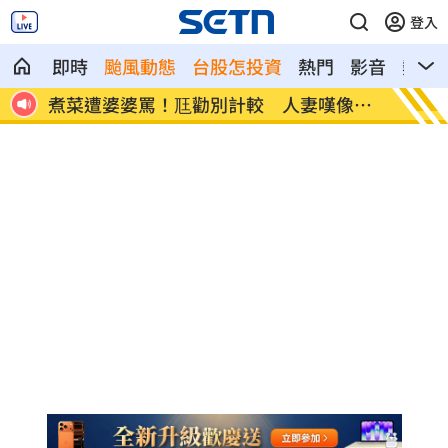
登入
即時
颱風動態
台股怎投資
熱門
影音
熱搜
像台
新／白海豚近北部海面！氣象署發豪雨特
南電Q
報