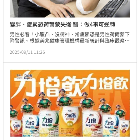
變胖、疲累恐荷爾蒙失衡 醫：做4事可逆轉
男性必看！小腹凸、沒精神、常疲累恐是男性荷爾蒙下
降警訊。根據美兆健康管理機構最新統計與臨床觀察，
許多年輕男性在30歲出頭就已出現肥胖、血糖異常與代
2025/09/11 11:26
謝症候群等問題，進一步引發男性荷爾蒙（睪固酮）下
降，甚至走入更大的健康惡性循環。（記者：簡浩正）