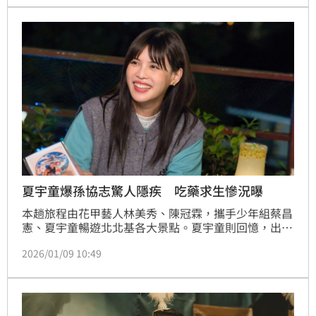
（10）日晚間6時進行錄影，節目將於下月16日除夕夜
播出，陪伴觀眾迎接農曆新年。林宜君
夏宇童爆孫協志驚人隱疾 吃藥求生慘況曝
本趟旅程由花甲藝人林美秀、陳冠霖，攜手少年組蔡昌
憲、夏宇童暢遊北北基各大景點。夏宇童則回憶，出發
前因擔心失禮而倍感壓力，甚至想過若叫不出旅伴姓
2026/01/09 10:49
名，要先合照再「以圖搜圖」，知道對方名字，所幸最
後沒派上用場。蔡昌憲則因其妻子與夏宇童是高中同學
的緣分，讓兩人迅速破冰。蔡維歆