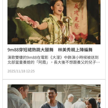
9m88穿短裙熱跳大腿舞 林美秀親上陣編舞
演歌雙棲的9m88在電影《大濛》中飾演小時候被送到
北部當童養媳的「阿霞」，長大後不想跟養父的兒子結
婚，因而離家另謀出路，成為「彩蝶歌舞團」主唱。為
2025/11/18 12:25
了將表演服裝完美還原50年代歌舞團的模樣，演出的衣
服不只有鑽、手縫刺繡，還頭戴羽毛，讓9m88大讚完
全是「高級訂製服」。