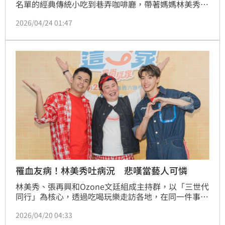
名單的經典傳統小吃到巷弄咖啡廳，帶著媽媽林美秀、
大哥張再興重返他青春記憶中的基隆。當三人品嚐基隆
2026/04/24 01:47
代表美食「豆干包」時，因店家醬料分成小、中、大
辣，煥鈞突補一句：「我覺得還少一種辣。」蔡維歆
罹血友病！林美秀吐病況 悲嘆當藝人可憐
林美秀、張再興和Ozone文廷組成主持群，以「三世代
同行」為核心，透過吃喝玩樂走訪各地，在同一件事中
碰撞出截然不同的價值觀。節目以「傳統×新潮」的三
2026/04/20 04:33
代交流為主軸，從消費觀、飲食文化到生活習慣，呈現