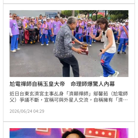
主」封號的歌手賴銘偉近日有感而發表示，「想要快速
成神，首要條件就是先去死？」，引發聯想。如今尬電
禪師也回嗆了。蔡維歆
尬電禪師自稱玉皇大帝 命理師爆驚人內幕
近日台東玄濟宮主事乩身「濟顛禪師」鄔馨茹（尬電師
父）爭議不斷，宣稱可與外星人交流，自稱擁有「濟顛
禪師」、「東方紫微聖人」及「霄凌天尊」等多重身
2026/06/24 04:29
分。如今命理師沈嶸透過通靈深入分析「濟顛禪師」是
否真如她所宣稱的能與外星人和靈界交流。蔡維歆