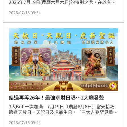
2026年7月19日(農曆六月六日)的特別之處，在於有虎
爺聖誕、「天貺節」、「天赦日」三個重要日子在同一
2026/07/18 09:54
天出現，讓開運旺財的能量加倍。（記者：簡浩正）
錯過再等26年！最強求財日曝…2大廟發聲
3大Buff一次加滿！7月19日（農曆6月6日）當天恰巧
適逢天赦日、天貺日及虎爺生日，「三大吉兆罕見重
疊」，堪稱最強求財日，錯過這一天，下一次必須再等
2026/07/16 09:44
26年。屏東玉皇宮及慈鳳宮皆加派人員，準備迎接大批