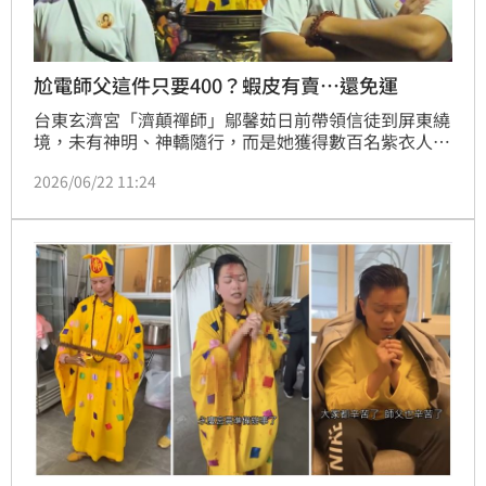
尬電師父這件只要400？蝦皮有賣…還免運
台東玄濟宮「濟顛禪師」鄔馨茹日前帶領信徒到屏東繞
境，未有神明、神轎隨行，而是她獲得數百名紫衣人膜
拜，引起社會大眾熱議；昨晚台東西羅殿永慶堂前往
2026/06/22 11:24
「斬惡鬼」，鄔馨茹穿著「濟公服」正面迎戰，再添話
題；不過有網友搜出，她身上的「濟公服」在蝦皮只賣
400元，不少人留言，「人要衣裝，佛要金裝，尬電只
要蝦皮換裝」；還有人調侃，「決定萬聖節來穿這
套」。