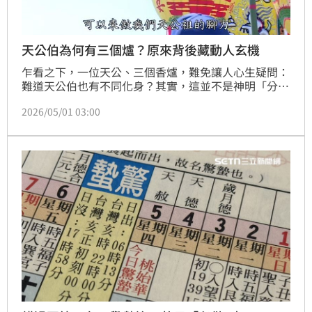
天公伯為何有三個爐？原來背後藏動人玄機
乍看之下，一位天公、三個香爐，難免讓人心生疑問：
難道天公伯也有不同化身？其實，這並不是神明「分
身」，而是台灣移民社會與地方信仰交織而成的珍貴文
2026/05/01 03:00
化印記。在彰化芬園一帶的天公信仰中，迎天公不只是
庄頭大事，更承載著百年來地方族群互動的歷史。當天
公移駕、香路綿延，信眾一路護送、家家戶戶迎接，熱
鬧背後其實藏著一個很有意思的民俗細節——天公香爐
不只一座，隊伍中還可見不同形式的香腳設計，有三
支、四支之別，反映的