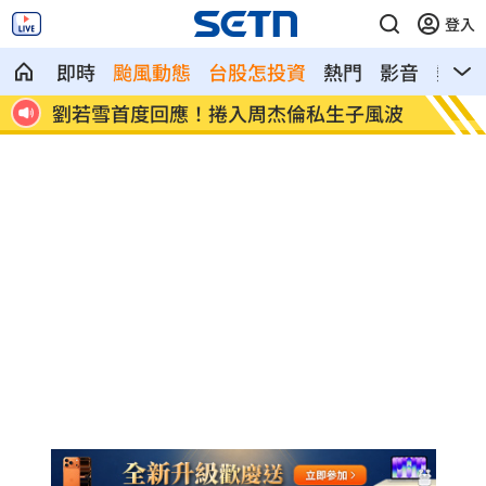
登入
即時
颱風動態
台股怎投資
熱門
影音
熱搜
風波
選手一開口驚豔全場 歌王聽到一半變臉
蔡英文
戰