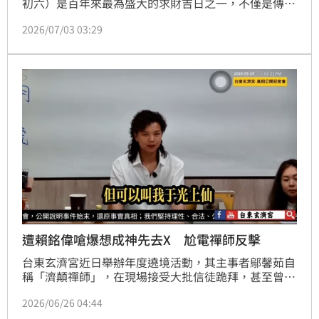
初六）是百年來最為盛大的求財吉日之一，不僅是傳統
的天貺節與虎爺聖誕，更罕見地巧遇極陽能量的甲午天
2026/07/03 03:29
赦日。三大吉兆罕見齊聚，在曆法推算上極難得，若錯
過這一天，下一次必須再等待26年，要等到2052年才
再次出現。
遭賴銘偉嗆爆想成神先去X 尬電禪師反擊
台東玄濟宮近日舉辦年度遶境活動，其主事者鄔馨茹自
稱「濟顛禪師」，在現場接受大批信徒跪拜，甚至曾自
封玉皇大帝，由於其荒謬的怪力亂神言論與場面在網路
2026/06/26 04:44
上曝光，隨即遭到輿論強烈譴責。對此，有「搖滾宮