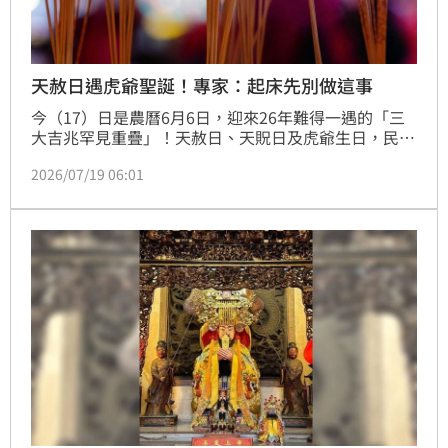
天赦日遇虎爺聖誕！專家：起床先別做這事
今（17）日是農曆6月6日，迎來26年難得一遇的「三
大吉兆罕見重疊」！天赦日、天貺日及虎爺生日，民間
認為三大吉兆一次到位，更是求財、補運的好時機，命
2026/07/19 06:01
理專家湯鎮瑋提醒，今日一起床「不要開口說話」，以
免禍從口出影響運勢，並建議民眾把握時機完成三件開
運小事，迎接下半年好運。