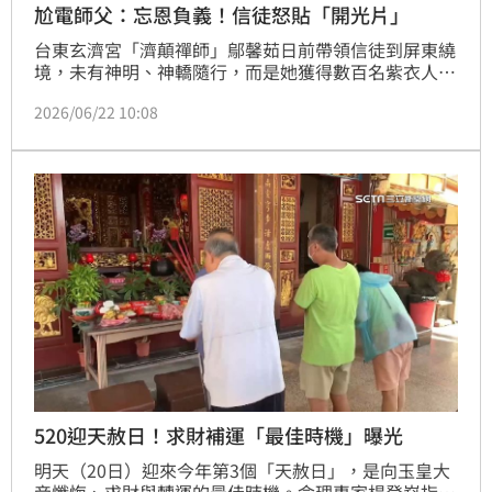
尬電師父：忘恩負義！信徒怒貼「開光片」
台東玄濟宮「濟顛禪師」鄔馨茹日前帶領信徒到屏東繞
境，未有神明、神轎隨行，而是她獲得數百名紫衣人膜
拜，引起社會大眾熱議；21日台東西羅殿永慶堂前往
2026/06/22 10:08
「斬惡鬼」，鄔馨茹穿著濟公服正面迎戰，並直指對方
曾經找自己為神明開光，如今卻前往踢館，甚至一度哽
咽。這場神明大戰引起話題，但外界霧裡看花，還有玄
濟宮信徒在社群上貼出影片，怒批永慶堂忘恩負義。
520迎天赦日！求財補運「最佳時機」曝光
明天（20日）迎來今年第3個「天赦日」，是向玉皇大