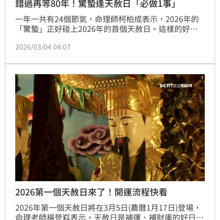
錯過再等80年！驚蟄逢天赦日「必做1事」
一年一共有24個節氣，命理師柯柏成表示，2026年的
「驚蟄」正好碰上2026年的首個天赦日。這樣的好日
子如果錯過，下次要再等80年後。同時，柯柏成還分享
2026/03/04 04:07
了天赦日的拜拜流程，以及驚蟄逢天赦日開運方法，跟
著做轉運迎好運。
2026第一個天赦日來了！開運流程快看
2026年第一個天赦日將在3月5日(農曆1月17日)登場，
命理老師楊登嵙表示，天赦日是補運、補財庫的好日