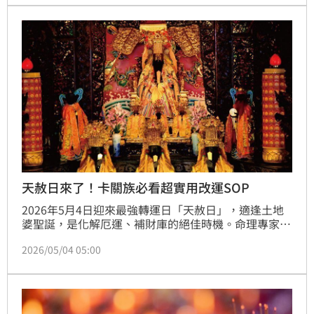
補財庫、求好運，就能事半功倍。
天赦日來了！卡關族必看超實用改運SOP
2026年5月4日迎來最強轉運日「天赦日」，適逢土地
婆聖誕，是化解厄運、補財庫的絕佳時機。命理專家建
議把握當天5點至15點，準備12顆帶殼桂圓進行「破
2026/05/04 05:00
繭」儀式，象徵整年順遂。特別是屬龍、蛇、猴、豬四
大生肖，轉運最有感。當天應遵守禁殺生原則，並搭配
家居斷捨離，即可掃除事業、感情與健康的陰霾，啟動
最強好運磁場，讓卡關人生重新開機，把握今年第二次
的大轉運契機。