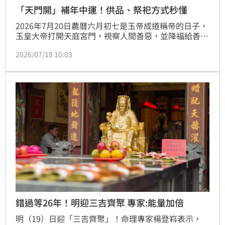
「天門開」補年中運！供品、祭祀方式秒懂
2026年7月20日農曆六月初七是玉帝成道稱帝的日子，
玉皇大帝打開天庭宮門，視察人間善惡，並降福給善良
百姓的日子。有些地方認為是六月初六「天貺（ㄎㄨㄤ
2026/07/18 10:03
ˋ）日」天門打開，初七日是眾神集會的日子。另有一
說法稱，本來只有六月初六一種節慶，即是天門開。但
公家在六月初六日祭天，不允許一般百姓祭天，於是民
間只好改在六月初七祭祀玉帝、天庭眾神。
錯過等26年！明迎三吉齊聚 專家:能量加倍
明（19）日迎「三吉齊聚」！命理專家楊登嵙表示，