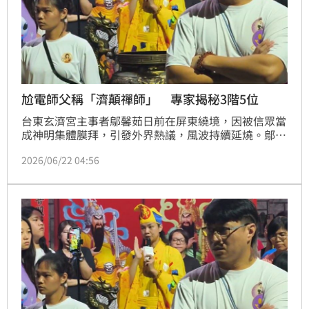
尬電師父稱「濟顛禪師」 專家揭秘3階5位
台東玄濟宮主事者鄔馨茹日前在屏東繞境，因被信眾當
成神明集體膜拜，引發外界熱議，風波持續延燒。鄔馨
茹不僅自稱「濟公禪師」，還聲稱能與外星人對話，甚
2026/06/22 04:56
至曾自封玉皇大帝，種種行徑，讓不少網友看傻眼，連
帶讓大眾對「濟公禪師」的真實由來與民間傳說產生興
趣。