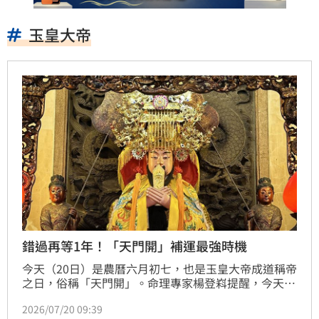
玉皇大帝
錯過再等1年！「天門開」補運最強時機
今天（20日）是農曆六月初七，也是玉皇大帝成道稱帝
之日，俗稱「天門開」。命理專家楊登嵙提醒，今天是
民間俗稱「做半年」的年中補運最佳時機，趁今天許
2026/07/20 09:39
願、祈福特別靈驗，只要把握機會就能讓運勢大翻身。