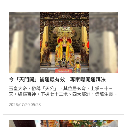
今「天門開」補運最有效 專家曝開運拜法
玉皇大帝，俗稱「天公」，其位居玄穹，上掌三十三
天，總樞百神，下握七十二地、四大部洲、億萬生靈，
在民間信仰中，是一位至高無上的神祇。民間傳說農曆
2026/07/20 05:23
正月初九日是玉皇大帝的誕辰，六月初七日是玉帝成道
稱帝的日子，都是祭拜上天的隆重典禮。