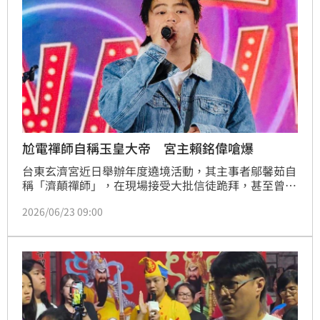
尬電禪師自稱玉皇大帝 宮主賴銘偉嗆爆
台東玄濟宮近日舉辦年度遶境活動，其主事者鄔馨茹自
稱「濟顛禪師」，在現場接受大批信徒跪拜，甚至曾自
封玉皇大帝，由於其荒謬的怪力亂神言論與場面在網路
2026/06/23 09:00
上曝光，隨即遭到輿論強烈譴責。對此，有「搖滾宮
主」封號的歌手賴銘偉近日有感而發表示，「想要快速
成神，首要條件就是先去死？」，引發聯想。蔡維歆