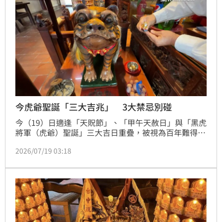
今虎爺聖誕「三大吉兆」 3大禁忌別碰
今（19）日適逢「天貺節」、「甲午天赦日」與「黑虎
將軍（虎爺）聖誕」三大吉日重疊，被視為百年難得一
見的求財良機，也是今年補財庫、提升財運與事業運的
2026/07/19 03:18
最佳時機。命理專家王老師表示，依曆法推算，下一次
出現相同組合得等到2052年，足足相隔26年，因此提
醒民眾把握機會，同時避開「3大禁忌」，以免影響運
勢、沖煞破財。