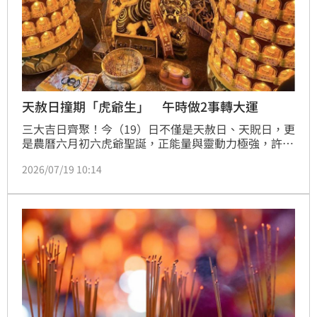
天赦日撞期「虎爺生」 午時做2事轉大運
三大吉日齊聚！今（19）日不僅是天赦日、天貺日，更
是農曆六月初六虎爺聖誕，正能量與靈動力極強，許多
民眾準備到廟裡求財補運。不過，民俗專家廖大乙特別
2026/07/19 10:14
提醒，很多人其實「拜錯了」，跑去向天公求財，甚至
砸錢買開運套組，其實想要一掃上半年陰霾、招財迎貴
人，真正的關鍵其實是「拜虎爺」與把握「午時豔
陽」。