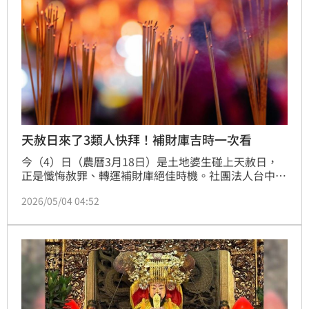
天赦日來了3類人快拜！補財庫吉時一次看
今（4）日（農曆3月18日）是土地婆生碰上天赦日，
正是懺悔赦罪、轉運補財庫絕佳時機。社團法人台中市
名門命理教育協會創會理事長楊登嵙分享拜拜最佳時
2026/05/04 04:52
機、供品、流程，給想為自己補運的民眾參考。