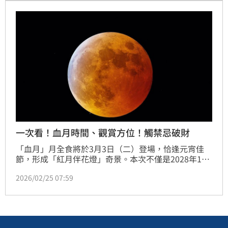
色，確實是有些困難的。
一次看！血月時間、觀賞方位！觸禁忌破財
「血月」月全食將於3月3日（二）登場，恰逢元宵佳
節，形成「紅月伴花燈」奇景。本次不僅是2028年12
月31日前最後一次月全食，若要再遇到天象與節慶同日
2026/02/25 07:59
交會，需等到2036年。《三立新聞網》整理血月時
間、禁忌與形成原因，帶讀者更了解這一罕見天象。