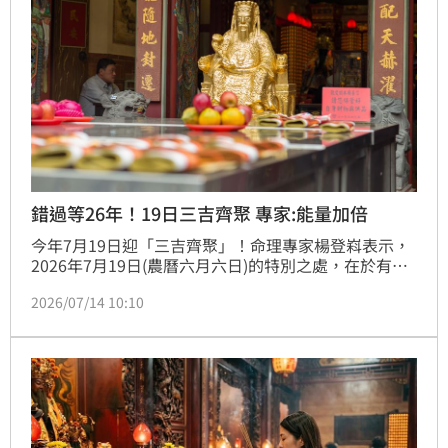
錯過等26年！19日三吉齊聚 專家:能量加倍
今年7月19日迎「三吉齊聚」！命理專家楊登嵙表示，
2026年7月19日(農曆六月六日)的特別之處，在於有虎
爺聖誕、「天貺節」、「天赦日」三個重要日子在同一
2026/07/14 10:10
天出現，讓開運旺財的能量加倍。（記者：簡浩正）