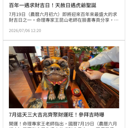
百年一遇求財吉日！天赦日遇虎爺聖誕
7月19日（農曆六月初六）即將迎來百年來最盛大的求
財吉日之一。命理專家王昆山老師在臉書專頁分享，這
天不僅是天貺節與虎爺聖誕，更恰逢甲午天赦日，三大
2026/07/06 12:20
吉兆罕見齊聚，是今年求財運、事業運、補財庫的第一
大吉日，依曆法推算錯過必須再等26年。
7月這天三大吉兆齊聚財運旺！參拜吉時曝
開運！命理專家王老師指出，國曆7月19日（農曆六月