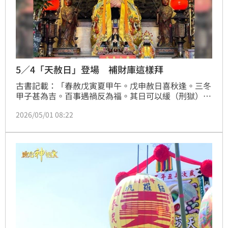
5／4「天赦日」登場 補財庫這樣拜
古書記載：「春赦戊寅夏甲午。戊申赦日喜秋逢。三冬
甲子甚為吉。百事遇禍反為福。其日可以緩（刑獄），
雪（冤枉），施（恩惠）。」可見「天赦日」是向玉皇
2026/05/01 08:22
大帝懺悔，請求赦罪的好日子，希望玉皇大帝可以寬
恕、赦免自己的累世罪孽，這一天只要是祈福說好話、
做好事，都是百無禁忌，唯一不宜殺生，因為上天有好
生之德。