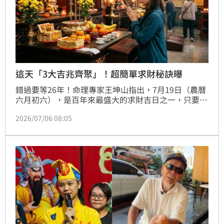
這天「3大吉兆齊聚」！超簡單求財秘訣曝
錯過要等26年！命理專家王坤山指出，7月19日（農曆
六月初六），是百年來最盛大的求財吉日之一，只要把
握這天，下半年正偏財及事業貴人運都會大爆發，技巧
2026/07/06 08:05
非常簡單，就是出門走一走。