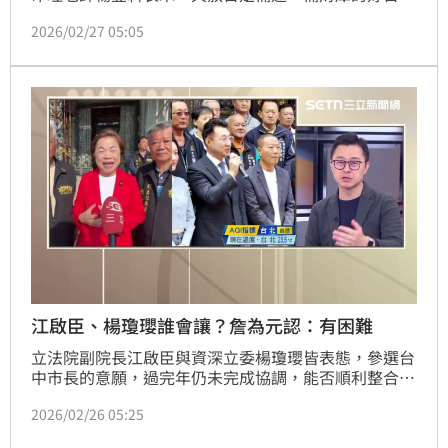
子，若覺得今年生活不如意，要善加利用天赦日向玉皇
2026/02/27 05:05
大帝懺悔，求運勢開泰，健康、財運都順遂，楊登嵙分
享拜拜最佳時機、供品、流程，給想為自己補運的民眾
參考。(賴俊佑)
江啟臣、楊瓊瓔誰會讓？詹為元認：有困難
立法院副院長江啟臣與資深立委楊瓊瓔皆表態，參選台
中市長的意願，過完年仍未完成協調，能否順利整合？
也引發外界討論。國民黨台北市議員詹為元今（26）日
2026/02/26 05:25
於三立政論《前進新台灣》中坦言，在台中這一局，要
其中一個人扮演像是新北副市長劉和然般主動退讓的角