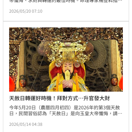
帝懺悔、求財與轉運的最佳時機。命理專家楊登嵙指
出，天赦日每年僅5至7天，非常罕見。若面臨事業不
2026/05/20 07:10
順、久病不癒或官司纏身，建議在清晨5時至下午3時準
備清茶、桂圓及懺悔文祭拜。透過補財庫與祈福，能達
到事半功倍之效。祭拜後將桂圓殼敲碎與金紙一同焚
化，象徵脫殼重生。把握今年僅有的轉運良機，為自己
祈求好運降臨。
天赦日轉運好時機！拜對方式…升官發大財
今年5月20日（農曆四月初四）是2026年的第3個天赦
日，民間習俗認為「天赦日」是向玉皇大帝懺悔，請求
赦罪的好日子。命理專家楊登嵙指出，若有久病不癒的
2026/05/14 04:38
因果病或事業不順、官司纏身，都可以趁天赦日祭拜祈
求運勢開泰。另外，天赦日也是求財的好日子，在這天