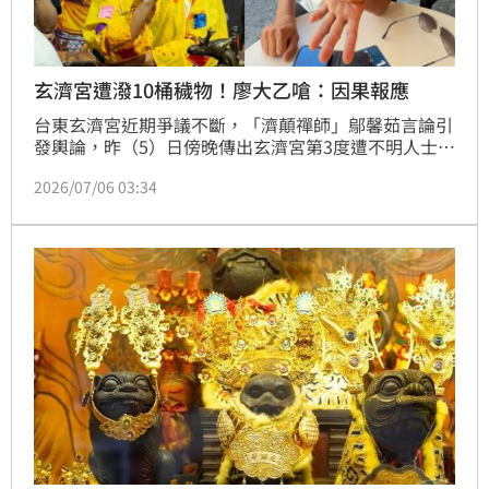
玄濟宮遭潑10桶穢物！廖大乙嗆：因果報應
台東玄濟宮近期爭議不斷，「濟顛禪師」鄔馨茹言論引
發輿論，昨（5）日傍晚傳出玄濟宮第3度遭不明人士
「潑灑10桶穢物」，警方循線逮捕一名來自屏東的涉案
2026/07/06 03:34
男子。對此，民俗專家廖大乙怒轟，玄濟宮主事者自稱
是紫微聖人、玉皇大帝，根本是假借神明之名欺騙蒼
生，今日遭此惡果，完全是「因果報應」，呼籲「尬
電」道歉懺悔並盡快就醫。