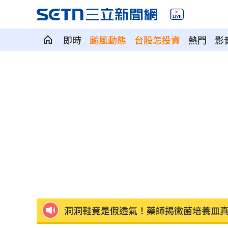
即時
颱風動態
台股怎投資
熱門
影
NCT WISH空降舞台帥翻！獻唱新歌韓
兒下體雄偉老爸基因強？ 泌尿科醫曝關
長崎原爆典禮台灣待遇惹議 遭疑顧忌
6旬嬤省吃儉用擁千萬養老金 因1事後
RIIZE 3神曲連發！成燦一句話逼哭粉絲
洞洞鞋竟是假透氣！藥師揭黴菌培養皿