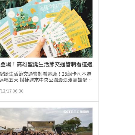
。
末登場！高雄聖誕生活節交通管制看這邊
聖誕生活節交通管制看這邊！25組卡司本週
連唱五天 搭捷運來中央公園最浪漫高雄聖誕
節「聖誕黃金週」將在周末精彩登場！
/12/17 06:30
olden公園大舞台」集結落日飛車Sunset 
lercoaster、滅火器Fire EX等25組超豪華陣
12月20日至24日連唱五天