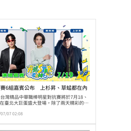
星賽6組嘉賓公布 上杉昇、草蜢都在內
26台灣精品中華職棒明星對抗賽將於7月18、
日在臺北大巨蛋盛大登場，除了兩天精彩的明
外，眾所矚目的賽後演唱會也將熱力登場。
/07/07 02:08
明星賽邀請六組橫跨不同世代、不同音樂風
重量級歌手輪番獻唱，從流行創作、R&B、
唱跳到搖滾金曲，陪伴球迷一起享受結合棒