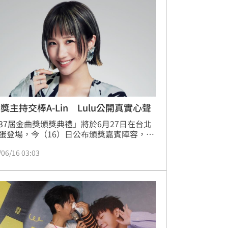
音樂與娛樂的夏日盛典。
獎主持交棒A-Lin Lulu公開真實心聲
37屆金曲獎頒獎典禮」將於6月27日在台北
蛋登場，今（16）日公布頒獎嘉賓陣容，包
ulu黃路梓茵、YELLOW黃宣、王宏恩、李竺
/06/16 03:03
呂士軒、姚小民、洪敬堯、韋禮安、桑布
馬念先、莫文蔚、許效舜、許哲珮、動力火
彭佳慧、黃奇斌、黃子軒、鍾興民、蕭煌
魏如萱、蘇慧倫等。