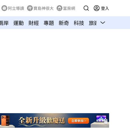
阿立導讀
寶島神很大
富房網
登入
兩岸
運動
財經
專題
新奇
科技
旅遊
汽車
寵物