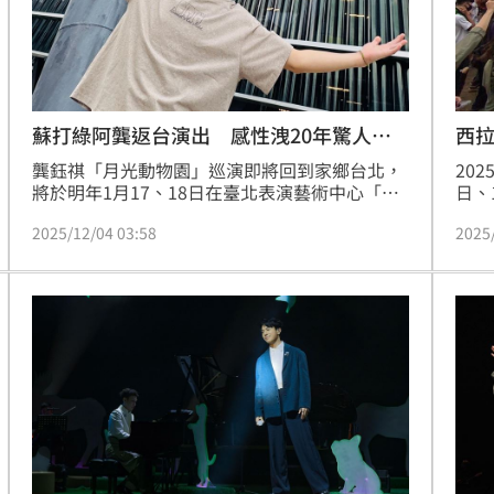
蘇打綠阿龔返台演出 感性洩20年驚人巧
西拉
合
龔鈺祺「月光動物園」巡演即將回到家鄉台北，
20
將於明年1月17、18日在臺北表演藝術中心「球
日、
劇場」演出。台北站首度有專輯簽名會，演出編
合西
2025/12/04 03:58
2025
制也將擴增為更貼近專輯錄製規格，並把完整動
魅力
物園夢幻舞台全數搬回台北，甚至會邀來一位
事。
「全新溫暖系嘉賓」助陣，阿龔賣關子預告：
「真的要說，他也是一位動物歌手！」