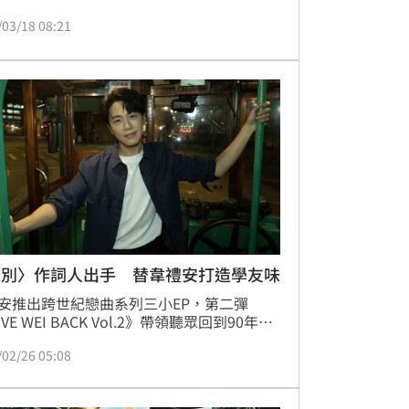
陳忻玥、沈文程 、藍又時、王艷薇、曾瑋
/03/18 08:21
李竺芯等超強卡司輪番開唱。韋禮安預告：
次會把一些新的編排帶到現場。希望不只是
而已，而是像跟大家一起度過一段很開心的
時間。如果現場大家很熱情，我應該也會忍
多聊幾句、多唱幾句。」
吻別〉作詞人出手 替韋禮安打造學友味
安推出跨世紀戀曲系列三小EP，第二彈
VE WEI BACK Vol.2》帶領聽眾回到90年
以情歌探討這個時代的感情關係，打造曖昧
/02/26 05:08
ty pop、懺情獨白、抒情敘事的3首全新歌
並加入90年代最紅的「香港風味」元素，讓
體會滿城纏戀的朦朧孤獨、破碎遺憾、陰鬱