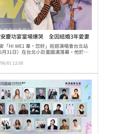
禮安慶功宴當場爆哭 全因結婚3年愛妻
安「HI WE1 韋，您好」巡迴演唱會台北站
5月31日）在台北小巨蛋圓滿落幕，他於尾
唱新歌〈很久很久〉時一度哽咽。演唱會後
/06/01 12:00
宴受訪時，他坦言歌曲創作靈感來自結婚3
太太，對方今年3月寫給他的生日卡片中，
「感覺我們在一起的日子都很快樂，所以每
生日都很感傷，覺得好像在倒數」，讓他回
這段文字當場淚崩。