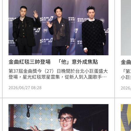
球、
調查
20:35
危
20:30
卡住
20:30
歉了
20:30
金曲紅毯三帥登場 「他」意外成焦點
金曲
第37屆金曲獎今（27）日晚間於台北小巨蛋盛大
「第
登場，星光紅毯眾星雲集，從新人到入圍歌手、
小巨
頒獎嘉賓輪番亮相，各自以造型與作品話題吸引
含L
2026/06/27 08:28
2026
關注，現場星光與時尚火花交織。稍早金馬紅毯
芯、
完美落幕，《三立新聞網》也整理出紅毯3帥。
伊、
車、
成形
12:00
奇、
」氣
12:00
場！
10:30