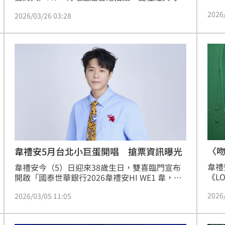
團、
車上「放開大跳」，成為最大亮點。他笑說：
2026
中、
2026/03/26 03:28
「包下一整台叮叮車真的很酷，後來就像在家一
「這
樣，愛怎麼跳就怎麼跳！」畫面充滿復古浪漫氛
唱歌
圍。
音樂
不住
〈
韋禮安5月台北小巨蛋開唱 搶票資訊曝光
韋禮
韋禮安今（5）日迎來38歲生日，雙喜臨門宣布
《LO
開啟「國泰世華銀行2026韋禮安HI WE1 韋，您
代，
好」巡迴演唱會，將於5月30日唱進台北小巨
2026
2026/03/05 11:05
Ci
蛋，門票3月14日上午11時全面啟售。他笑說：
曲，
「雖然我的演唱會是『韋 您好』接電話的概念，
大家
但我希望生日當天可以沒有電話，關掉手機，不