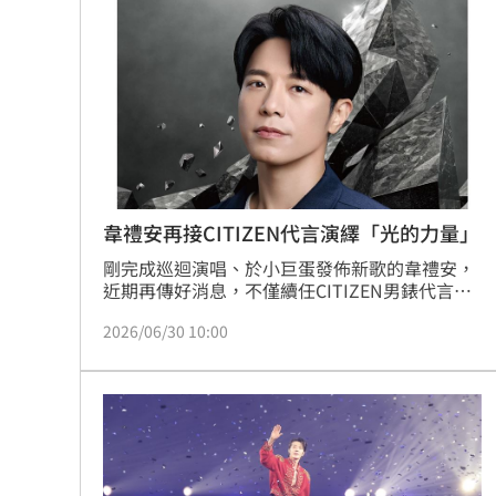
的視覺與聽覺享受。
我駐日內瓦處長遭爆惡行 外交部啟動
首次影像被打臉 伊朗新最高領袖傳病
SBS歌謠大戰驚見放送事故！3主持人齊
清大校長續任秒出國選校長！高為元道
台灣彩券開獎直播中
20:31
韋禮安再接CITIZEN代言演繹「光的力量」
剛完成巡迴演唱、於小巨蛋發佈新歌的韋禮安，
LIVE三立+24小時直播
15:27
近期再傳好消息，不僅續任CITIZEN男錶代言
人，更為品牌拍攝全新形象視覺與花絮影片，讓
三立iNEWS新聞台線上直播
18:00
2026/06/30 10:00
粉絲在演唱會後也能過過癮。此次釋出的花絮影
片中，韋禮安也分享出道以來維持高產量創作的
秘密，更暖心向粉絲告白「你我眼神中的光，是
商場戰國來臨 台中「頂奢大道」逐漸
我創作的靈感。」帥氣展現撩人本色。
台彩父親節推新刮刮樂千萬頭獎超「爸
「拍片人的多重宇宙」職涯論壇9/12登