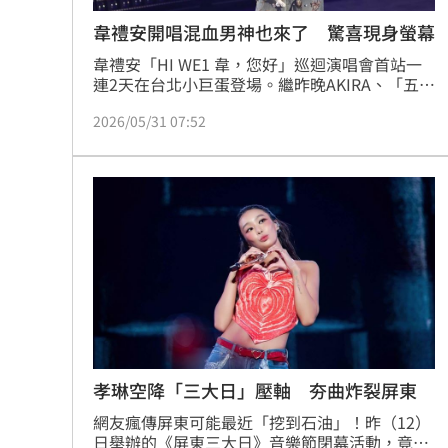
韋禮安開唱混血男神也來了 驚喜現身螢幕
韋禮安「HI WE1 韋，您好」巡迴演唱會首站一
連2天在台北小巨蛋登場。繼昨晚AKIRA、「五月
天」瑪莎、品冠、「蘇打綠」全員等好友到場力
2026/05/31 07:52
挺，今（31）日第2場演出則有彭佳慧、曾國
城、鳳小岳、TORO、鼓鼓、Bii畢書盡等人現身
朝聖，再度展現他的好人緣。
孝琳空降「三大日」壓軸 夯曲炸裂屏東
網友瘋傳屏東可能最近「挖到石油」！昨（12）
日舉辦的《屏東三大日》音樂節閉幕活動，竟邀