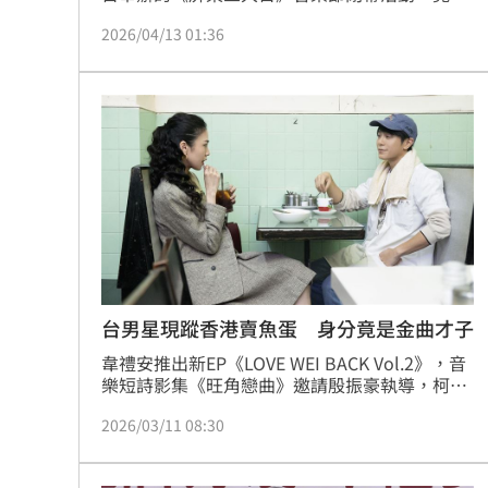
來「韓國碧昂絲」孝琳擔綱壓軸嘉賓，這是屏東
2026/04/13 01:36
頭一回有韓國A咖偶像藝人前來演出，全省約上
千名忠實鐵粉網路揪團，ㄧ早湧進活動現場卡
位，聲勢浩大，要替女神在屏東初登場的演出大
力應援！
台男星現蹤香港賣魚蛋 身分竟是金曲才子
韋禮安推出新EP《LOVE WEI BACK Vol.2》，音
樂短詩影集《旺角戀曲》邀請殷振豪執導，柯煒
林、馬士媛與自己共同主演，並特別前往香港及
2026/03/11 08:30
澳門取景。影集中，他化身賣魚蛋小哥「安
仔」，成為男女主角感情的催化劑；他在現場穿
上香港茶餐廳的白色服務生制服、頭戴鴨舌帽樸