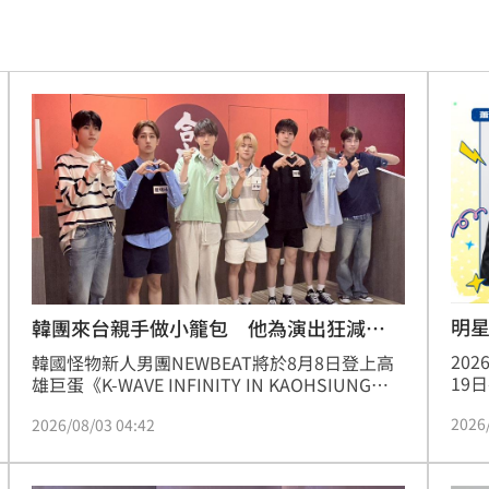
文
21:01
動
20:58
開酸
20:57
20:57
莫茲
20:56
撼全場
20:55
辛勞
20:54
明
韓團來台親手做小籠包 他為演出狂減
16kg
20
韓國怪物新人男團NEWBEAT將於8月8日登上高
20:48
19
雄巨蛋《K-WAVE INFINITY IN KAOHSIUNG》
星賽
演出，在正式站上舞台前，7位成員朴暋碩、洪
BP神曲
20:42
2026
2026/08/03 04:42
今年
旻惺、全如如正、崔瑞玹、金太陽、趙潤厚、金
格的
利優搶先訪台，首度接受台灣媒體聯訪，更親手
回
20:39
經典
挑戰包小籠包，現場氣氛相當熱絡。