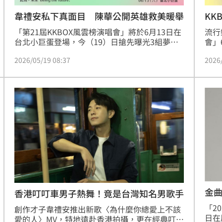
韋禮安私下真面目 陳華公開英雄救美暖舉
KK
票
「第21屆KKBOX風雲榜演唱會」將於6月13日在
流行
台北小巨蛋登場，今（19）日搶先曝光3組夢幻
會」
聯動共演組合，包括韋禮安與陳華「破億情歌組
演唱
2026/05/19 08:37
2026
合」、李竺芯與葛仲珊「香上加香」女力聯盟，
MO
以及郭家瑋與DIOR大穎台灣首次同台演出。此
雲榜
外，日本實力派歌手Ayumu Imazu將獻出台灣
限時
首秀，與畢書盡（Bii）分別展現跨越國界的才子
組2
實力。人氣男團「Ozone」及「U:NUS」成員陸
曲雙
續退伍，也將全員到齊挑戰全新演出。
代天團
金
香港叮叮車男子熱舞！竟是台灣知名男歌手
「2
創作才子韋禮安推出新歌〈為什麼你總愛上不該
日在
愛的人〉MV，特地遠赴香港拍攝，更在經典叮叮