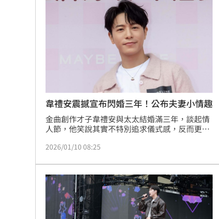
素登場，讓團隊驚呼「怎麼這麼像茶餐廳小
哥」，他開心笑說自己有融入角色中。
韋禮安震撼宣布閃婚三年！公布夫妻小情趣
金曲創作才子韋禮安與太太結婚滿三年，談起情
人節，他笑說其實不特別追求儀式感，反而更享
受把浪漫放進日常生活裡。無論是沒有原因地買
2026/01/10 08:25
花、在沒有工作的日子偷偷送甜點到太太公司，
或是在出門前送她一支顏色很美的唇膏，對韋禮
安來說，「兩個人天天都可以是情人節」，才是
最舒服、也最長久的相處方式。