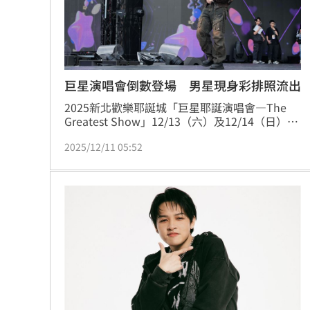
巨星演唱會倒數登場 男星現身彩排照流出
2025新北歡樂耶誕城「巨星耶誕演唱會—The 
Greatest Show」12/13（六）及12/14（日）連
續兩天登場，匯聚19組星光陣容帶來精采演出。
2025/12/11 05:52
巨星耶誕演唱會首（13）日壓軸將由「金曲創作
才子」韋禮安帶來情歌連發。蔡維歆