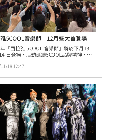
雅5COOL音樂節 12月盛大首登場
25年「西拉雅 5COOL 音樂節」將於下月13 
14 日登場，活動延續5COOL品牌精神，結
拉雅國家風景區獨特的自然景觀及冬季旅遊
/11/18 12:47
，以音樂、戶外與地方文化打造年度壓軸盛