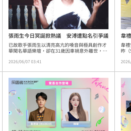
熱潮
10:00
15
韋
張雨生今日冥誕掀熱議 安溥遭點名引爭議
韋禮
已故歌手張雨生以清亮高亢的嗓音與極具創作才
昨（
華聞名華語樂壇，卻在31歲因車禍意外離世，令
聲演
樂壇痛失一位重要音樂人。今年迎來他60歲冥
2026
2026/06/07 03:41
慶功
誕，仍有不少歌迷前往長眠地「雨生園」悼念，
年的
緬懷這位早逝的音樂才子。林宜君
提及
次過
憶起