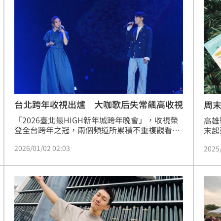
錯過
被打擾，好好享受me time的一天，但大概是現
在最奢侈的願望了。」
台北跨年收視出爐 大咖歌后失常飆高收視
周
「2026臺北最HIGH新年城跨年晚會」，收視榮
高雄
登全台跨年之冠，兩個頻道所累積不重複觀看人
末起
次就超過530萬。而六小時的跨年晚會，收視最
生活
2026/01/02 02:03
2025
高點落在101煙火秀，收視飆升至4.13，而藝人
「G
演出橋段，金曲歌后蔡健雅與金曲創作才子韋禮
Rol
安跨界合唱〈拋物線〉，雙金美聲飆出收視高點
容，
2.62，另外影視歌三棲全能歌后李千娜演唱〈望
月想愛人〉時，收視也有2.49，相當吸睛。