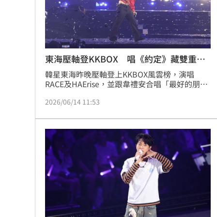
8國球員齊聚高雄 Formosa 7s掀足球
理想混蛋號召粉絲跨海追星吃美食！
18:
東海壓軸登KKBOX 唱《約定》藏雙重含
意
韓星東海昨晚壓軸登上KKBOX風雲榜，演唱
RACE及HAErise，並跟韋禮安合唱「最好的朋
友」。東海透露，選唱中文歌「約定」是希望能
2026/06/14 11:53
再跟粉絲見面，未來也想在台北小巨蛋開唱。