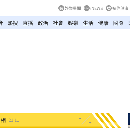
娛樂星聞
iNEWS
祝你健康
音
熱搜
直播
政治
社會
娛樂
生活
健康
國際
文版
21:32
鍵
21:28
中國
21:25
悔了
21:19
21:18
真相
21:11