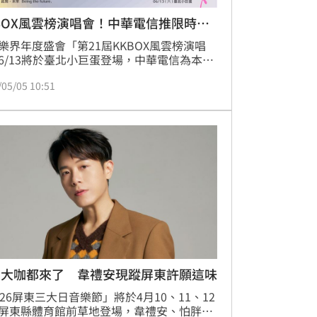
BOX風雲榜演唱會！中華電信推限時索
樂界年度盛會「第21屆KKBOX風雲榜演唱
6/13將於臺北小巨蛋登場，中華電信為本屆
會唯一指定電信合作夥伴，除當天將透過
/05/05 10:51
D、Hami Video全程直播，更推出KKBOX風
演唱會限時索票活動，申請指定方案或完成
任務即可參加抽獎，預計送出逾百組門票(每
張)，邀客戶攜手進場參與音樂饗宴，欣賞金
才子盧廣仲、韋禮安(WeiBird)、超人氣Z世
告五人Accusefiv
曲大咖都來了 韋禮安現蹤屏東許願這味
026屏東三大日音樂節」將於4月10、11、12
屏東縣體育館前草地登場，韋禮安、怕胖