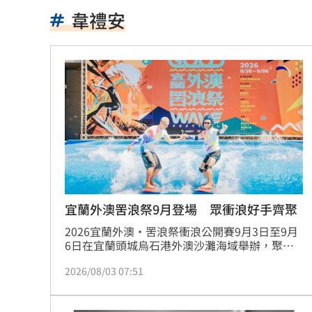
遭蔡阿嘎開撕消失！蘿拉轉行161字首發
韋禮安
狂飆後考驗來了！下週1指標恐掀美股暴
蔣萬安再提疫苗封存30年！周軒引判決
2026全球移居排名 台灣「第5」贏日韓
革命衛隊要美滿足條件 否則不開放荷
ALLDAY PROJECT太狂！LIVE實力震
顧立雄視導第三作戰區 慰勉參演官兵
宜蘭外澳罟浪祭9月登場 眾衝浪好手齊聚
放雙手騎車喊手麻！騎士遭打臉仍判罰
2026宜蘭外澳‧罟浪祭衝浪公開賽9月3日至9月
6日在宜蘭頭城烏石港外澳沙灘海域舉辦，聚集
近百位各國的頂尖衝浪選手競逐最高榮耀；
夢幻跨團合體！SUMMER ANJELS重現
2026/08/03 07:51
9/5、9/6連續兩天「罟浪祭音樂饗宴」更為今年
注入最熱情、最搖滾、最醉心的音樂氛圍與燦爛
新／女大生伴兒屍6日聲押...法官裁定請
煙火秀，為浪迷與樂迷送上最陸、海、空最美麗