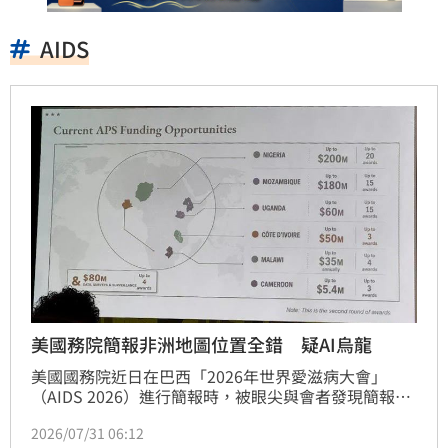
AIDS
美國務院簡報非洲地圖位置全錯 疑AI烏龍
美國國務院近日在巴西「2026年世界愛滋病大會」
（AIDS 2026）進行簡報時，被眼尖與會者發現簡報中
的非洲地圖，國家位置全標錯，隨即遭截圖po上網，
2026/07/31 06:12
引發網友瘋傳。