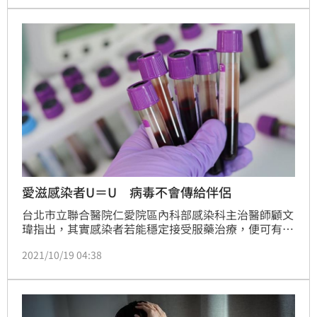
愛滋感染者U＝U 病毒不會傳給伴侶
台北市立聯合醫院仁愛院區內科部感染科主治醫師顧文
瑋指出，其實感染者若能穩定接受服藥治療，便可有效
控制且降低血液中的病毒量，轉變如慢性病一般，同樣
2021/10/19 04:38
可以孕育下一代。（記者：陳弋）