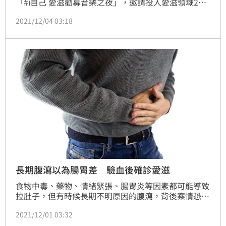
「#i自己 愛滋勸募音樂之夜」，邀請投入愛滋領域20
年以上專家、學者、相關工作者和全台灣11間非營利組
2021/12/04 03:18
織齊聚一堂，回顧40年來疾病的治療演進與照護狀況，
呼籲大眾關注愛滋議題並支持愛滋相關非營利組織。
長期腹瀉以為腸胃差 驗血後確診愛滋
食物中毒、藥物、情緒緊張、腸胃炎等因素都可能導致
拉肚子，但有時候長期不明原因的腹瀉，背後案情恐不
單純。一名中年男子反覆腸道感染超過1年，醫師安排
2021/12/01 03:32
檢查後發現，元凶竟是愛滋。(記者:陳弋)