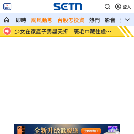
登入
即時
颱風動態
台股怎投資
熱門
影音
熱搜
處多
劍橋最年輕黑人教授閃辭！爆論文抄襲造
遊日瘋
假