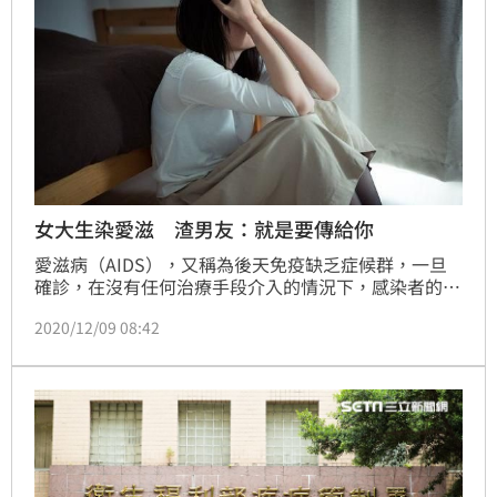
女大生染愛滋 渣男友：就是要傳給你
愛滋病（AIDS），又稱為後天免疫缺乏症候群，一旦
確診，在沒有任何治療手段介入的情況下，感染者的免
疫系統將逐漸被HIV（人類免疫缺乏病毒）摧毀。傳染
2020/12/09 08:42
的途徑包括性行為、血液交換及母子垂直感染，其中以
性行為感染的情形最為常見。中國就有一名女大生在體
檢時發現感染愛滋，讓她相當崩潰，當她向帥氣男友興
師問罪時，對方的回答讓她大罵「無恥」。