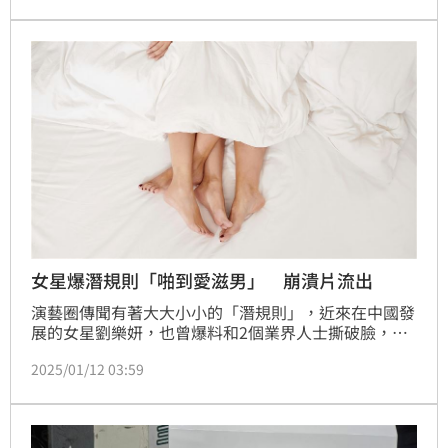
女星爆潛規則「啪到愛滋男」 崩潰片流出
演藝圈傳聞有著大大小小的「潛規則」，近來在中國發
展的女星劉樂妍，也曾爆料和2個業界人士撕破臉，對
方因為開口向劉樂妍要求「潛規則」，劉樂妍拒絕後，
2025/01/12 03:59
就被挾持、呼巴掌，最後她堅持反抗下才逃離狼爪，但
有一位「山東女孩」似乎就沒這麼好命了。