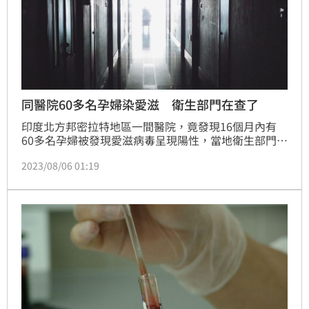
同醫院60多名孕婦染愛滋 衛生部門在查了
印度北方邦密拉特地區一間醫院，竟發現16個月內有
60多名孕婦被發現愛滋病毒呈現陽性，當地衛生部門專
門成立一個團隊，來密切調查此事，想知道到底這些孕
2023/08/06 01:19
婦為何會集體感染愛滋病毒的狀況。