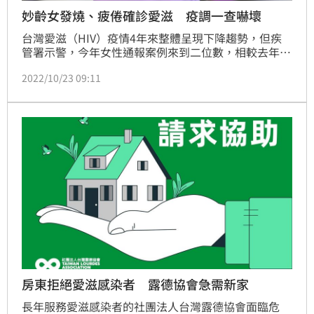
妙齡女發燒、疲倦確診愛滋 疫調一查嚇壞
台灣愛滋（HIV）疫情4年來整體呈現下降趨勢，但疾
管署示警，今年女性通報案例來到二位數，相較去年和
前年同期有增加的趨勢，除了不安全性行為，「不覺得
2022/10/23 09:11
自己會感染」也是另一個風險因子。（記者：陳弋）
房東拒絕愛滋感染者 露德協會急需新家
長年服務愛滋感染者的社團法人台灣露德協會面臨危