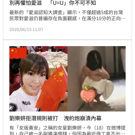
別再懼怕愛滋 「U=U」你不可不知
最新的「愛滋認知大調查」顯示，不僅超過5成的台灣
民眾對愛滋仍普遍存在負面觀感，在滿分10分的正向態
度支持分數中，台人平均只有3.9分，顯示台灣社會對
2020/06/15 11:07
愛滋與感染者具有相當程度的歧視，即便感染者經過穩
定治療也能與常人無異，不具傳染力。（記者：陳弋）
劉樂妍拒潛規則被打 洩約炮崩潰內幕
有「女版黃安」之稱的女星劉樂妍，今（18）在微博提
到，自己被一名副導演借錢，但因為最近停工拿不出