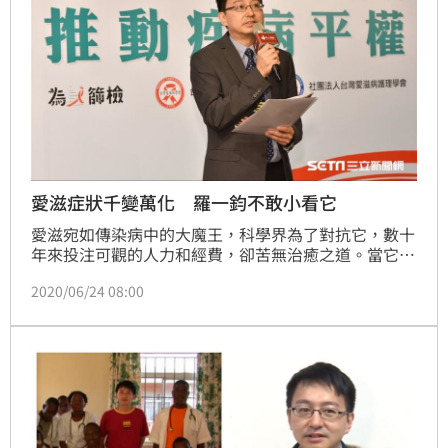
愛滋症狀千變萬化 羅一鈞不敢小看它
愛滋宛如傳染病中的大魔王，科學界為了對抗它，數十
年來投注可觀的人力和經費，卻苦無治癒之道。當它在
1980年代初期開始席捲全球，若干年來宛如死神，人
2020/06/24 08:00
們不幸遇上就是等死；直到1995年何大一博士發明雞
尾酒療法，死亡的暗影中出現希望之光，壓制了愛滋囂
張的氣焰。即便愛滋已經是一種可控的慢性疾病，投入
愛滋防治工作20年的疾管署副署長羅一鈞卻也對它抱持
「敬畏之心」。（記者：陳弋）