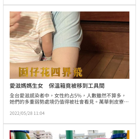
要透過愛滋篩檢才驗得出來。(記者:陳弋)
愛滋媽媽生女 保溫箱竟被移到工具間
全台愛滋感染者中，女性約占5%，人數雖然不算多，
她們的多重弱勢處境仍值得被社會看見。萬華剝皮寮歷
史街區舉行第一屆愛滋女性影像展「囡仔花 四界
2022/05/28 11:04
飛」，感染者小愛（化名）透露自己22年前懷孕時確診
愛滋，好不容易生下女兒，發現保溫箱竟被移到「清潔
工具間」。（記者：陳弋）