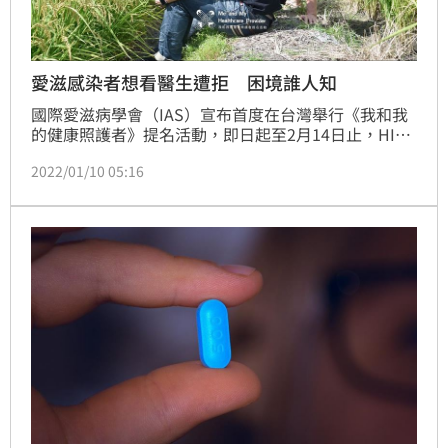
愛滋感染者想看醫生遭拒 困境誰人知
國際愛滋病學會（IAS）宣布首度在台灣舉行《我和我
的健康照護者》提名活動，即日起至2月14日止，HIV
感染者及受愛滋病毒影響族群能透過活動官方網站，提
2022/01/10 05:16
名陪伴自己戰勝愛滋汙名與歧視的健康照護者。（記
者：陳弋）