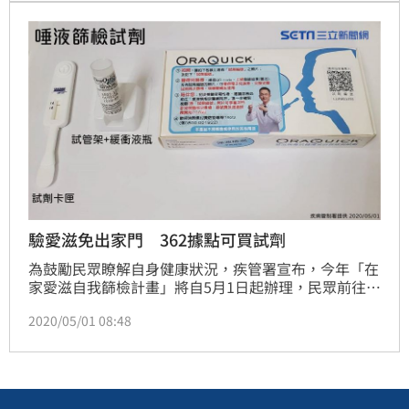
驗愛滋免出家門 362據點可買試劑
為鼓勵民眾瞭解自身健康狀況，疾管署宣布，今年「在
家愛滋自我篩檢計畫」將自5月1日起辦理，民眾前往合
作民間團體、衛生局（所）等362個實體服務點或26台
2020/05/01 08:48
自動服務機設置處，支付200元費用後取得篩檢試劑，
在家就能做愛滋篩檢，兼顧隱私與便利性。此外，網路
訂購超商取貨通路預計於5月12日開放。（記者：陳
弋）