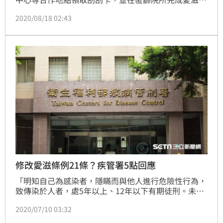
名篩檢，再換取刮中的精美好禮。（記者：陳弋）
2020/08/18 02:43
修改愛滋條例21條？疾管署5點回應
「明知自己為感染者，隱瞞而與他人進行危險性行為，
致傳染於人者，處5年以上、12年以下有期徒刑。未遂
犯罰之。」(記者:陳弋)
2020/07/10 03:32