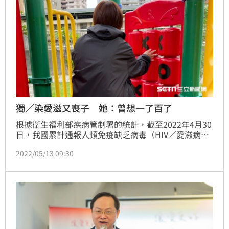
獨／染愛滋又喪子 她：曾想一了百了
根據衛生福利部疾病管制署的統計，截至2022年4月30
日，我國累計通報人類免疫缺乏病毒（HIV／愛滋病
毒）病例達44121人。4萬多名感染者，4萬多張臉孔，
2022/05/13 09:30
4萬多個故事，4萬多種心聲，無數次的欲言又止。（記
者：陳弋）