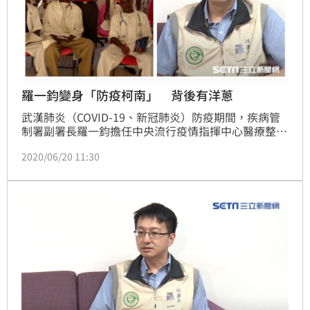
羅一鈞變身「防疫柯南」 背後有洋蔥
武漢肺炎（COVID-19、新冠肺炎）防疫期間，疾病管
制署副署長羅一鈞擔任中央流行疫情指揮中心醫療整備
官，多次親上火線說明口罩實名制，一度被稱為「口罩
2020/06/20 11:30
官」。這位醫藥記者口中的「羅副」告訴《三立新聞
網》，當初會對傳染病產生興趣，和一段非洲經歷有
關。（記者：陳弋）