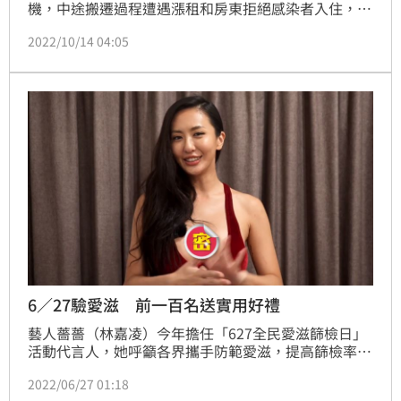
機，中途搬遷過程遭遇漲租和房東拒絕感染者入住，今
（14）日他們在臉書專頁發文請求協助，希望能找到友
2022/10/14 04:05
善房東。(記者:陳弋)
6／27驗愛滋 前一百名送實用好禮
藝人薔薔（林嘉凌）今年擔任「627全民愛滋篩檢日」
活動代言人，她呼籲各界攜手防範愛滋，提高篩檢率，
以降低台灣愛滋病毒傳播速度。薔薔提醒，愛滋感染無
2022/06/27 01:18
法以肉眼辨識，也不是生殖器發炎就是感染愛滋，一定