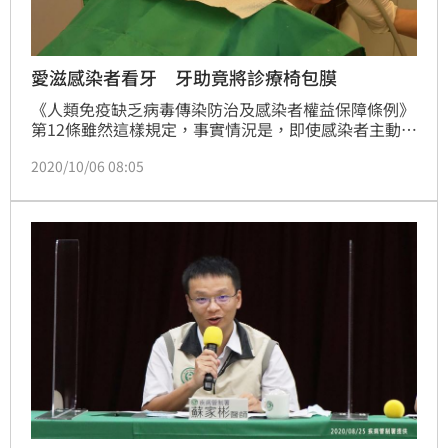
愛滋感染者看牙 牙助竟將診療椅包膜
《人類免疫缺乏病毒傳染防治及感染者權益保障條例》
第12條雖然這樣規定，事實情況是，即使感染者主動告
知感染HIV，醫療院所仍可能以各種理由拒絕診療，也
2020/10/06 08:05
因此部分感染者擔心遭拒診而不敢主動透露健康資訊。
（記者：陳弋）