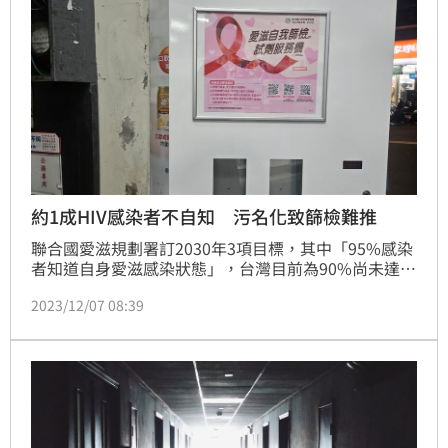
約1成HIV感染者不自知 污名化致篩檢難推
聯合國愛滋規劃署訂2030年3項目標，其中「95%感染
者知道自身愛滋感染狀態」，台灣目前為90%尚未達
標。專家說，民眾對風險認識不足而未篩，也有不少人
2023/12/07 08:39
受污名化影響不敢篩檢。