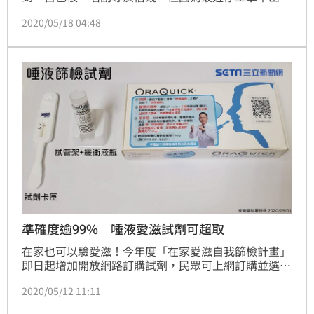
錢，所以沒辦法借，接著提起一樁往事，早些年前她曾
2020/05/18 04:48
和2個業界人士撕破臉，對方因為開口向劉樂妍要求
「潛規則」，劉樂妍拒絕後，就被挾持、呼巴掌，最後
她堅持反抗下才逃離狼爪，如今劉樂妍坦言，其實她唯
獨不願意陪睡，「其他什麼虧我都能忍」。林呈育報導
準確度逾99% 唾液愛滋試劑可超取
在家也可以驗愛滋！今年度「在家愛滋自我篩檢計畫」
即日起增加開放網路訂購試劑，民眾可上網訂購並選擇
鄰近的超商取貨，於收到送達通知後7日內到超商支付
2020/05/12 11:11
245元（200元試劑費+45元物流費）後取得試劑。（記
者：陳弋）