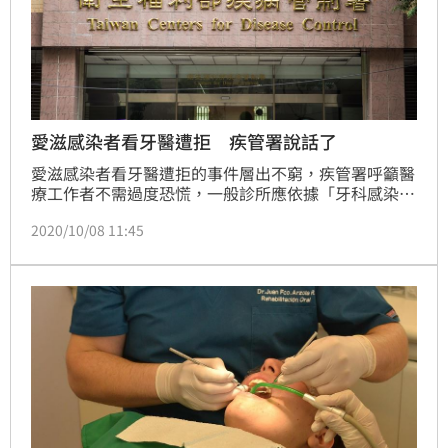
愛滋感染者看牙醫遭拒 疾管署說話了
愛滋感染者看牙醫遭拒的事件層出不窮，疾管署呼籲醫
療工作者不需過度恐慌，一般診所應依據「牙科感染管
制措施指引」的要求做好防護、消毒，同樣可以為愛滋
2020/10/08 11:45
感染者治療牙齒。若感染者有就醫權益受損的狀況，可
向衛生主管機關提出申訴。（記者：陳弋）