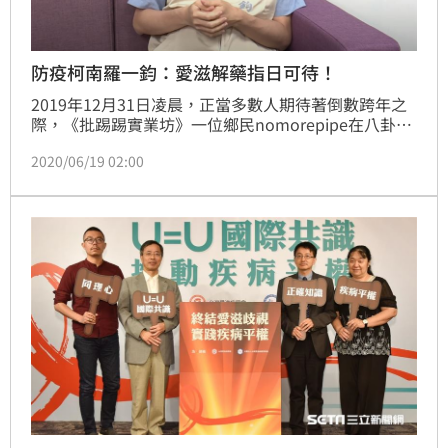
防疫柯南羅一鈞：愛滋解藥指日可待！
2019年12月31日凌晨，正當多數人期待著倒數跨年之
際，《批踢踢實業坊》一位鄉民nomorepipe在八卦板
發布的一篇名為「〔問卦〕武漢疑爆發非典型肺炎冠狀
2020/06/19 02:00
病毒群聚感染？」的文章，提及華南海鮮市場出現類
SARS病例，引起疾管署副署長羅一鈞和幾位防疫醫師
的注意，羅一鈞很快察覺有異，馬上向中國查證，當日
通知世界衛生組織（WHO），點燃我國超前布署的契
機。（記者：陳弋）