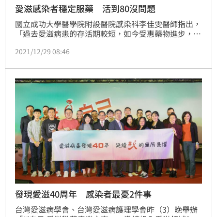
愛滋感染者穩定服藥 活到80沒問題
國立成功大學醫學院附設醫院感染科李佳雯醫師指出，
「過去愛滋病患的存活期較短，如今受惠藥物進步，只
要規則接受治療，現在愛滋病毒感染者的預期壽命跟一
2021/12/29 08:46
般人非常接近。所以接下來感染者也都會經歷老化與各
種慢性病的問題，例如骨質疏鬆、心血管疾病、高血
壓、高血脂、糖尿病等。因為活得久，癌症的發生率也
會漸漸提高。」
發現愛滋40周年 感染者最憂2件事
台灣愛滋病學會、台灣愛滋病護理學會昨（3）晚舉辦