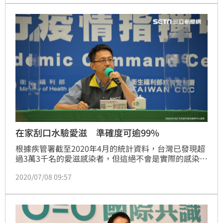
在家刮口水驗愛滋 準確度可逾99%
根據疾管署截至2020年4月的統計資料，台灣已發現超
過3萬3千名的愛滋感染者，但這絕不會是實際的感染者
數目。疾管署副署長羅一鈞說，衛生單位希望能進一步
2020/07/08 09:57
找出更多的「黑數」（未發現的感染者），並引導這些
人到醫院接受治療。由於愛滋缺乏立即可供辨識的指標
性症狀，有些人染病後甚至沒有症狀，因此篩檢就是最
有效的防範方式。（記者：陳弋）