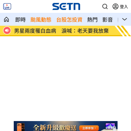
登入
即時
颱風動態
台股怎投資
熱門
影音
熱搜
迷思
男星兩度罹白血病 淚喊：老天要我放棄
搶攻美