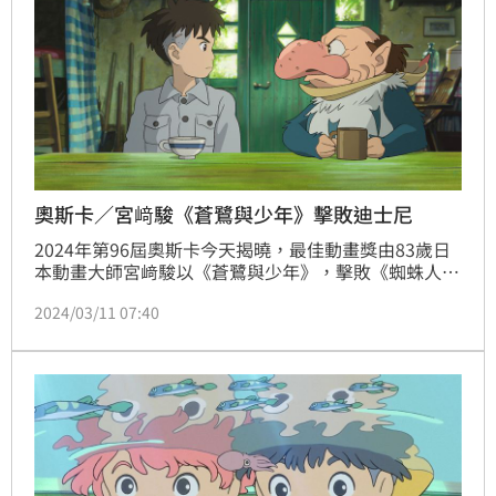
奧斯卡／宮﨑駿《蒼鷺與少年》擊敗迪士尼
2024年第96屆奧斯卡今天揭曉，最佳動畫獎由83歲日
本動畫大師宮﨑駿以《蒼鷺與少年》，擊敗《蜘蛛人：
穿越新宇宙》、迪士尼皮克斯的《元素方城市》，拿下
2024/03/11 07:40
生涯第二座奧斯卡最佳動畫獎；他在2014年則獲得奧
斯卡終身成就獎，是繼1990年日本導演黑澤明後第二
位日本人。