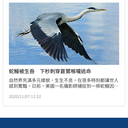
蛇鰻被生吞 下秒刺穿蒼鷺喉嚨逃命
自然界充滿多元樣貌，生生不息，在很多時刻都讓世人
感到驚豔。日前，美國一名攝影師捕捉到一條蛇鰻因被
蒼鷺吞下肚，為奮力求生，穿破蒼鷺喉嚨的一幕，這個
2020/11/07 11:52
精采畫面曝光後，讓人讚嘆連連。