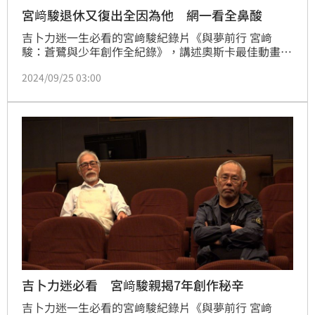
宮﨑駿退休又復出全因為他 網一看全鼻酸
吉卜力迷一生必看的宮﨑駿紀錄片《與夢前行 宮﨑
駿：蒼鷺與少年創作全紀錄》，講述奧斯卡最佳動畫片
《蒼鷺與少年》7年誕生幕後祕辛，也一探日本動畫大
2024/09/25 03:00
師宮﨑駿的完美日常與閱歷豐富的人生智慧。片中深刻
描寫宮﨑駿對老戰友「阿朴」高畑勳的思念之情，加上
製作人夥伴鈴木敏夫的精闢補充，盡顯吉卜力三巨頭走
過半百歲月的真摯友情，宮﨑駿在鏡頭前的真情流露也
引人淚腺失守！林汝珊
吉卜力迷必看 宮﨑駿親揭7年創作秘辛
吉卜力迷一生必看的宮﨑駿紀錄片《與夢前行 宮﨑