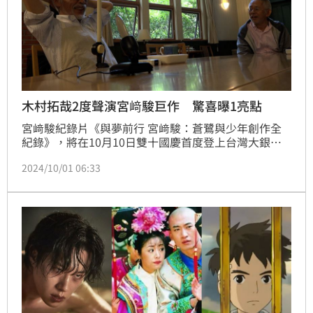
木村拓哉2度聲演宮﨑駿巨作 驚喜曝1亮點
宮﨑駿紀錄片《與夢前行 宮﨑駿：蒼鷺與少年創作全
紀錄》，將在10月10日雙十國慶首度登上台灣大銀
幕。片中首度曝光《蒼鷺與少年》華麗配音卡司群山時
2024/10/01 06:33
聰真、菅田將暉、木村拓哉等人的錄音花絮，木村繼
《霍爾的移動城堡》後2度與動畫大師合作，細心發現
宮﨑駿動畫作品的片名藏祕密亮點，彩蛋滿滿！林汝珊