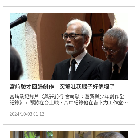
分享宮﨑駿的近況，透露現年85歲的他依然持續創作，
「他現在還在畫新的作品。」
宮﨑駿才回歸創作 突驚吐我腦子好像壞了
宮﨑駿紀錄片《與夢前行 宮﨑駿：蒼鷺與少年創作全
紀錄》，即將在台上映，片中紀錄他在吉卜力工作室發
生創作過程，及退休後的重返之作《蒼鷺與少年》的創
2024/10/03 01:12
作秘辛。日本NHK導演荒川格7年來不間斷獨家跟拍，
見宮﨑駿不斷自嘲「自己變成一個被逼瘋的老頭」，他
接受台灣媒體訪文時，坦言非常心疼。林汝珊