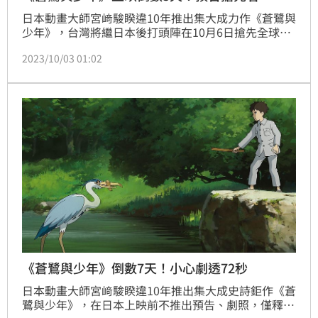
日本動畫大師宮﨑駿睽違10年推出集大成力作《蒼鷺與
少年》，台灣將繼日本後打頭陣在10月6日搶先全球上
映。 該片在日本採「零宣傳」神秘策略，上映4天就超
2023/10/03 01:02
越《神隱少女》首4日票房紀錄，至今2個月已累積553
萬觀影人次、大賣82.5億日圓（約17.8億元台幣），轟
動全球。
《蒼鷺與少年》倒數7天！小心劇透72秒
日本動畫大師宮﨑駿睽違10年推出集大成史詩鉅作《蒼
鷺與少年》，在日本上映前不推出預告、劇照，僅釋出