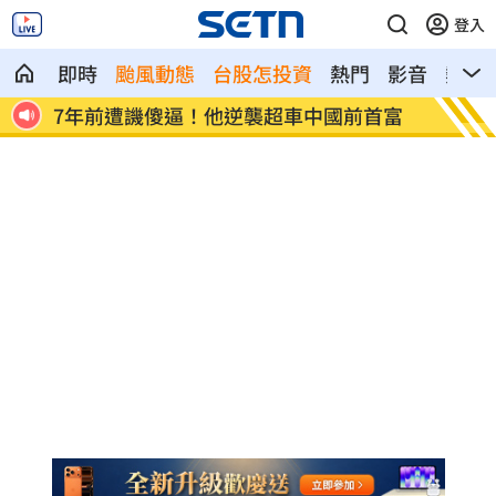
登入
即時
颱風動態
台股怎投資
熱門
影音
熱搜
國前首富
女兒一句話 兩老退休生活全變調
記
襲