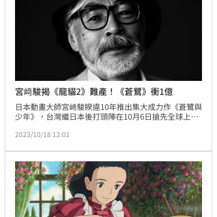
宮﨑駿揭《龍貓2》難產！《蒼鷺》衝1億
日本動畫大師宮﨑駿睽違10年推出集大成力作《蒼鷺與
少年》，台灣繼日本後打頭陣在10月6日搶先全球上
映，票房開出紅盤，截至10月15日上映10天全台票房
2023/10/18 12:01
飆破一億元，並連續兩周霸佔全台票房冠軍，掀起全民
瘋《蒼鷺與少年》熱潮，網友紛紛在社群推爆，甚至
PO出獲得的特典戰利品，宣布已6刷完食。