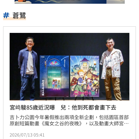
蒼鷺
宮﨑駿85歲近況曝 兒：他到死都會畫下去
吉卜力公園今年暑假推出兩項全新企劃，包括園區首部
原創短篇動畫《魔女之谷的夜晚》，以及動畫大師宮﨑
駿耗時3年打造的全新展覽「全景盒展」。日前導演宮
2026/07/13 05:41
崎吾朗與山下明彥出席記者會，除了公布配音卡司，也