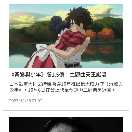
《蒼鷺與少年》衝1.5億！主題曲天王獻唱
日本動畫大師宮﨑駿睽違10年推出集大成力作《蒼鷺與
少年》，10月6日在台上映至今蟬聯三周票房冠軍，全
台票房即將邁向1.5億大關，第四周及第五周特典公
2023/10/26 07:02
開，分別為「火美擁抱版」及「火美發威版」，準備迎
戰即將上映的漫威電影《驚奇隊長2》。