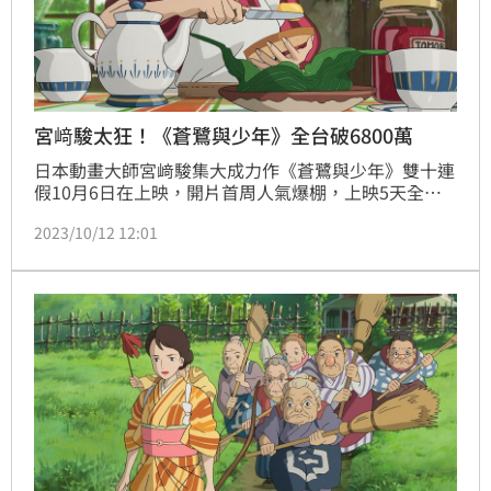
宮﨑駿太狂！《蒼鷺與少年》全台破6800萬
日本動畫大師宮﨑駿集大成力作《蒼鷺與少年》雙十連
假10月6日在上映，開片首周人氣爆棚，上映5天全台
票房狂飆6800萬，榮登全台票房冠軍寶座，更打破影
2023/10/12 12:01
史吉卜力動畫在台首周票房新高紀錄。