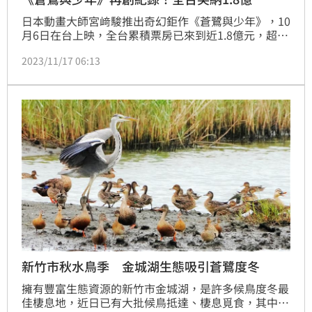
日本動畫大師宮﨑駿推出奇幻鉅作《蒼鷺與少年》，10
月6日在台上映，全台累積票房已來到近1.8億元，超越
新海誠動畫片《天氣之子》及《航海王劇場版：紅髮歌
2023/11/17 06:13
姬》，暫居在台日本電影影史票房第7名。
新竹市秋水鳥季 金城湖生態吸引蒼鷺度冬
擁有豐富生態資源的新竹市金城湖，是許多候鳥度冬最
佳棲息地，近日已有大批候鳥抵達、棲息覓食，其中包