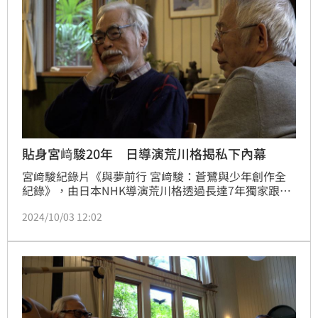
貼身宮﨑駿20年 日導演荒川格揭私下內幕
宮﨑駿紀錄片《與夢前行 宮﨑駿：蒼鷺與少年創作全
紀錄》，由日本NHK導演荒川格透過長達7年獨家跟拍
動畫大師宮﨑駿，揭曉他在吉卜力工作室發生創作過
2024/10/03 12:02
程，及退休後的重返之作《蒼鷺與少年》的創作秘辛。
對此導演荒川格也抽空接受台灣媒體訪問，回憶兩人的
相處過程，荒川格坦言過去也挨了宮﨑駿不少罵：「他
曾叫我不用再來了。」林汝珊