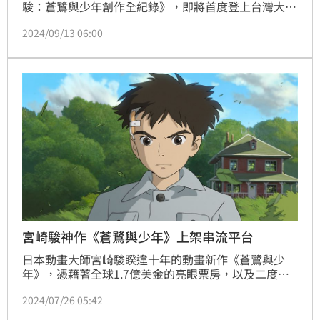
駿：蒼鷺與少年創作全紀錄》，即將首度登上台灣大銀
幕！日本動畫大師宮﨑駿所執導的奧斯卡金像獎最佳動
2024/09/13 06:00
畫長片《蒼鷺與少年》，於10月在台上映屆滿一週年，
將在10月10日雙十國慶全台隆重上映《與夢前行 宮﨑
駿》，全片貼身拍攝宮﨑駿創作《蒼鷺與少年》長達7
年的幕後製作秘辛，更讓觀眾深入了解宮﨑駿堅持一輩
子的創作理念與獨到的人生哲學。林汝珊
宮崎駿神作《蒼鷺與少年》上架串流平台
日本動畫大師宮崎駿睽違十年的動畫新作《蒼鷺與少
年》，憑藉著全球1.7億美金的亮眼票房，以及二度榮
獲奧斯卡最佳動畫片殊榮的極高評價，讓吉卜力工作室
2024/07/26 05:42
登上了前所未有的新高峰，無論是充滿深意的劇情還是
富含想像力的手繪動畫，都令觀眾著迷，如今《蒼鷺與