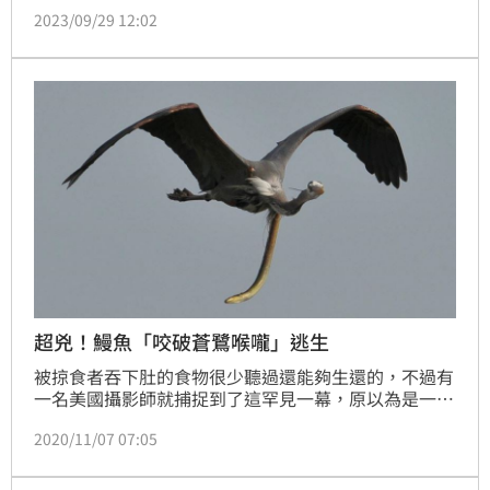
一張手繪蒼鷺海報，吊足觀眾胃口。而今天在台灣搶先
2023/09/29 12:02
全球上映倒數8天之際，吉卜力工作室再次送上獻禮，
台灣限定版新海報終於誕生！而且片商宣布將會有兩
張，定名為「Before搶先版」和「After隱藏版」。
超兇！鰻魚「咬破蒼鷺喉嚨」逃生
被掠食者吞下肚的食物很少聽過還能夠生還的，不過有
一名美國攝影師就捕捉到了這罕見一幕，原以為是一隻
被蛇纏住的蒼鷺，回家整理照片時定睛一看才發現，原
2020/11/07 07:05
來是一隻被蒼鷺吞下的「蛇鰻」，直接咬破蒼鷺的喉嚨
鑽出，令人嘖嘖稱奇。