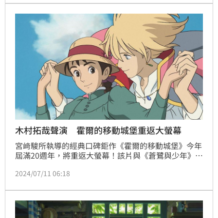
少年》今日就可以在CATCHPLAY+影音平台上觀賞。林
汝珊
木村拓哉聲演 霍爾的移動城堡重返大螢幕
宮﨑駿所執導的經典口碑鉅作《霍爾的移動城堡》今年
屆滿20週年，將重返大螢幕！該片與《蒼鷺與少年》有
不少巧妙連結，其中最為人熟知的就是配音卡司皆有日
2024/07/11 06:18
本天王木村拓哉，他不僅是魔法師霍爾，也是《蒼鷺與
少年》男主角真人的父親勝一，經吉卜力工作室製作總
監鈴木敏夫證實，這兩個角色其實是同一人，這項人物
設定彩蛋也令不少吉卜力迷津津樂道。林汝珊