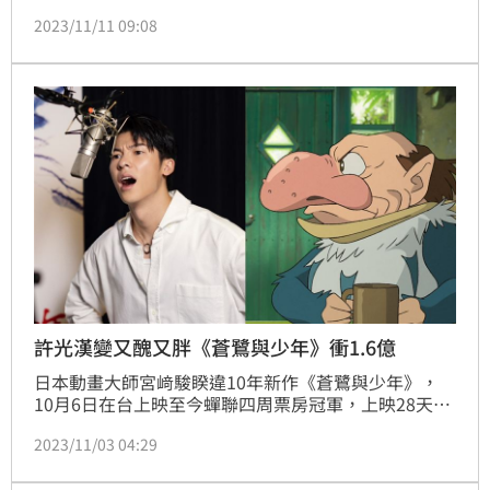
括蒼鷺、黑面琵鷺等，吸引賞鳥迷朝聖、拍照。
2023/11/11 09:08
許光漢變又醜又胖《蒼鷺與少年》衝1.6億
日本動畫大師宮﨑駿睽違10年新作《蒼鷺與少年》，
10月6日在台上映至今蟬聯四周票房冠軍，上映28天迅
速達成全台票房近1.6億成就！不僅創影史吉卜力動畫
2023/11/03 04:29
在台首周票房新高紀錄，也是第一部蟬聯四周全台票房
冠軍的吉卜力電影。