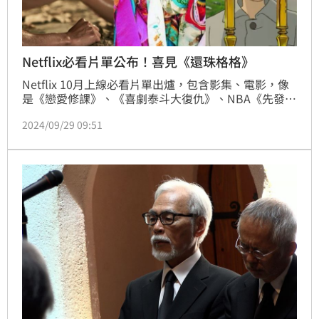
Netflix必看片單公布！喜見《還珠格格》
Netflix 10月上線必看片單出爐，包含影集、電影，像
是《戀愛修課》、《喜劇泰斗大復仇》、NBA《先發五
人：職籃王牌》、MLB《逆轉勝：2004 波士頓紅襪傳
2024/09/29 09:51
奇之役》等，都非常令人期待。