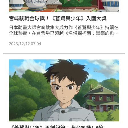
宮﨑駿戰金球獎！《蒼鷺與少年》入圍大獎
日本動畫大師宮﨑駿集大成力作《蒼鷺與少年》持續在
全球熱賣，在台票房已超越《名偵探柯南：黑鐵的魚
影》，以1.84億元晉升今年度賣座電影Top10，名列台
2023/12/12 07:04
灣影史日片票房第6名，並接連在紐約、洛杉磯、波士
頓影評人協會獎拿下最佳動畫片殊榮，昨再傳捷報，入
圍第81屆金球獎最佳動畫片及最佳原創配樂兩項大獎。
《蒼鷺與少年》再創紀錄！全台笑納1.8億