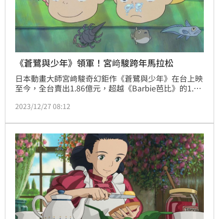
《蒼鷺與少年》領軍！宮﨑駿跨年馬拉松
日本動畫大師宮﨑駿奇幻鉅作《蒼鷺與少年》在台上映
至今，全台賣出1.86億元，超越《Barbie芭比》的1.84
億元，晉升今年台灣賣座電影第9名；片商為感謝粉絲
2023/12/27 08:12
支持，推出「宮﨑駿電影跨年馬拉松」活動，精選《天
空之城》、《紅豬》等6部經典佳作搭配《蒼鷺與少
年》，陪台灣影迷送舊迎新。