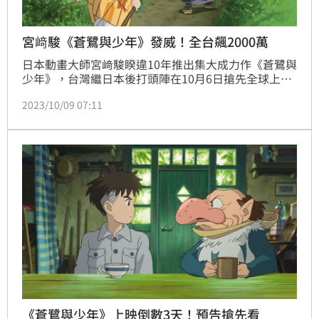
宮﨑駿《蒼鷺與少年》發威！全台飆2000萬
日本動畫大師宮﨑駿睽違10年推出集大成力作《蒼鷺與
少年》，台灣繼日本後打頭陣在10月6日搶先全球上
映，掀起全民瘋《蒼鷺與少年》的熱潮，開出亮麗成
2023/10/09 07:11
績，上映僅兩天全台票房已經飆破2000萬，奪下票房
冠軍。《蒼鷺與少年》奇幻劇情暗藏宮﨑駿的人生哲
學，肯定要狂刷好幾波。
《蒼鷺與少年》上映倒數3天！預告搶先看